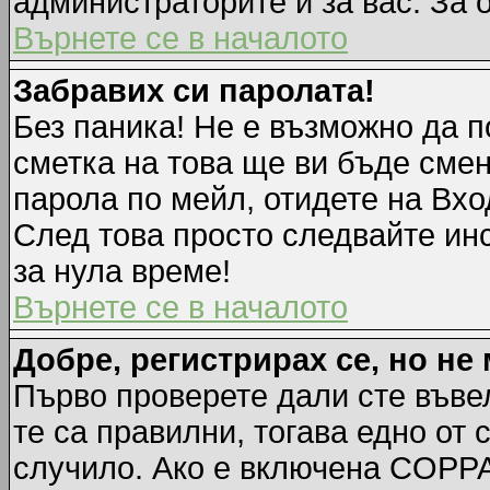
администраторите и за вас. За 
Върнете се в началото
Забравих си паролата!
Без паника! Не е възможно да п
сметка на това ще ви бъде смен
парола по мейл, отидете на Вхо
След това просто следвайте ин
за нула време!
Върнете се в началото
Добре, регистрирах се, но не 
Първо проверете дали сте въве
те са правилни, тогава едно от
случило. Ако е включена COPPA