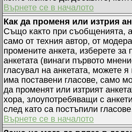
Върнете се в началото
Как да променя или изтрия а
Също както при съобщенията, а
само от техния автор, от модер
промените анкета, изберете за
анкетата (винаги първото мнени
гласувал на анкетата, можете я
има поставени гласове, само м
да променят или изтрият анкета
хора, злоупотребяващи с анкет
след като са постъпили гласове
Върнете се в началото