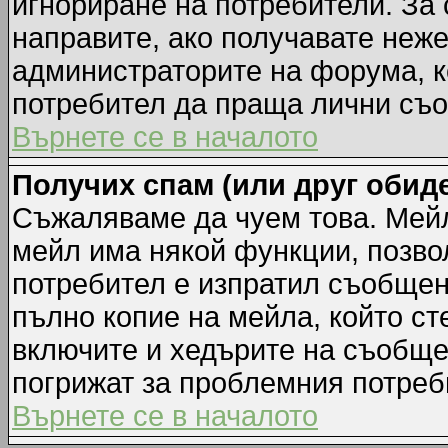
игнориране на потребители. За с
направите, ако получавате неж
администраторите на форума, к
потребител да праща лични съ
Върнете се в началото
Получих спам (или друг обиде
Съжаляваме да чуем това. Мейл
мейл има някой функции, позво
потребител е изпратил съобщен
пълно копие на мейла, който ст
включите и хедърите на съобще
погрижат за проблемния потреб
Върнете се в началото