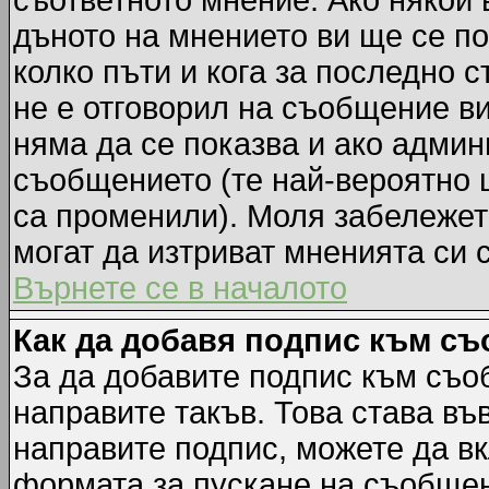
съответното мнение. Ако някой 
дъното на мнението ви ще се по
колко пъти и кога за последно 
не е отговорил на съобщение ви,
няма да се показва и ако адми
съобщението (те най-вероятно 
са променили). Моля забележет
могат да изтриват мненията си 
Върнете се в началото
Как да добавя подпис към с
За да добавите подпис към съо
направите такъв. Това става в
направите подпис, можете да в
формата за пускане на съобщен