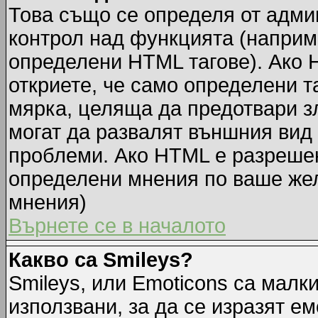
Това също се определя от адми
контрол над функцията (наприм
определени HTML тагове). Ако 
откриете, че само определени т
мярка, целяща да предотвари зл
могат да развалят външния вид
проблеми. Ако HTML е разрешен,
определени мнения по ваше жел
мнения)
Върнете се в началото
Какво са Smileys?
Smileys, или Emoticons са малк
използвани, за да се изразят ем