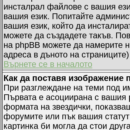
инсталрал файлове с вашия ези
вашия език. Попитайте админис
вашия език, който да инсталират
можете да създадете такъв. По
на phpBB можете да намерите н
адреса в дъното на страниците)
Върнете се в началото
Как да поставя изображение 
При разглеждане на теми под им
Първата е асоциирана с вашия р
формата на звездички, показва
форумите или пък вашия статут
картинка би могла да стои друга