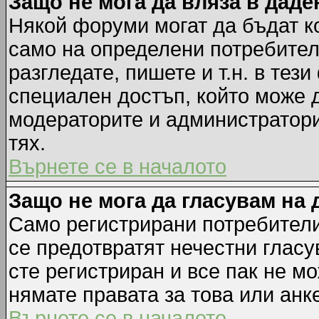
Защо не мога да вляза в дад
Някой форуми могат да бъдат к
само на определени потребители
разгледате, пишете и т.н. в тез
специален достъп, който може 
модераторите и администратори
тях.
Върнете се в началото
Защо не мога да гласувам на 
Само регистрирани потребители 
се предотвратят нечестни гласу
сте регистриран и все пак не м
нямате правата за това или анке
Върнете се в началото