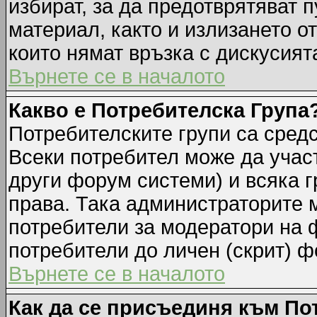
избират, за да предотврятяват 
материал, както и излизането о
които нямат връзка с дискусията
Върнете се в началото
Какво е Потребителска Група
Потребителските групи са средс
Всеки потребител може да участ
други форум системи) и всяка 
права. Така администраторите м
потребители за модератори на 
потребители до личен (скрит) фо
Върнете се в началото
Как да се присъединя към По