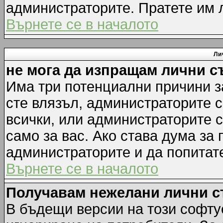
администраторите. Пратете им
Върнете се в началото
Ли
не мога да изпращам лични 
Има три потенциални причини за
сте влязъл, администраторите 
всички, или администраторите 
само за вас. Ако става дума за
администраторите и да попитате
Върнете се в началото
Получавам нежелани лични 
В бъдещи версии на този софту