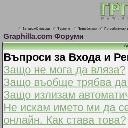
Въпроси/Отговори
Търсене
Потребители
Потребителски 
Graphilla.com Форуми
В
Въпроси за Входа и Ре
Защо не мога да вляза?
Защо въобще трябва да
Защо излизам автомати
Не искам името ми да с
онлайн. Как става това?