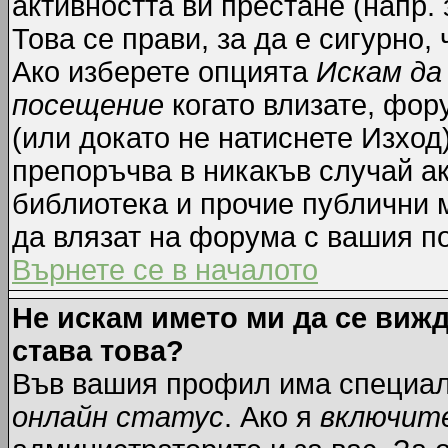
активността ви престане (напр.
Това се прави, за да е сигурно,
Ако изберете опцията
Искам да
посещение
когато влизате, фор
(или докато не натиснете Изход)
препоръчва в никакъв случай ак
библиотека и прочие публични м
да влязат на форума с вашия п
Върнете се в началото
Не искам името ми да се вижд
става това?
Във вашия профил има специал
онлайн статус
. Ако я
включит