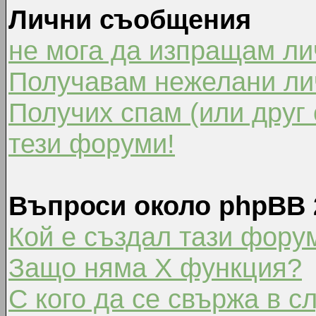
Лични съобщения
не мога да изпращам л
Получавам нежелани ли
Получих спам (или друг 
тези форуми!
Въпроси около phpBB 
Кой е създал тази фору
Защо няма X функция?
С кого да се свържа в с