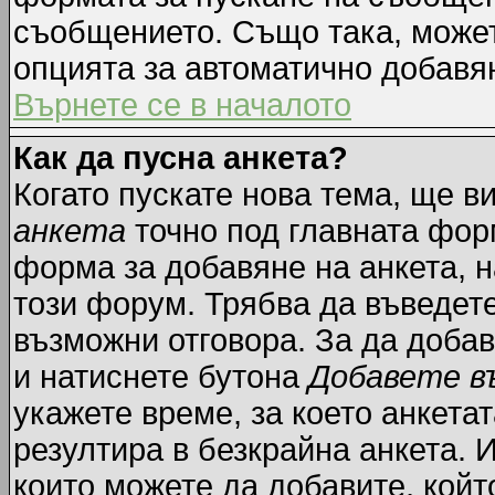
съобщението. Също така, може
опцията за автоматично добавя
Върнете се в началото
Как да пусна анкета?
Когато пускате нова тема, ще 
анкета
точно под главната фор
форма за добавяне на анкета, н
този форум. Трябва да въведете
възможни отговора. За да добав
и натиснете бутона
Добавете в
укажете време, за което анкетат
резултира в безкрайна анкета. 
които можете да добавите, койт