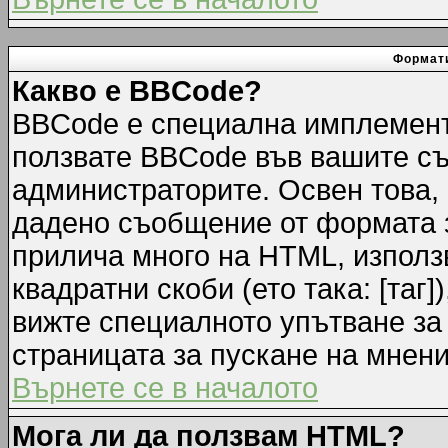
Формати
Какво е BBCode?
BBCode е специална имплемент
ползвате BBCode във вашите съ
администраторите. Освен това,
дадено съобщение от формата 
прилича много на HTML, използв
квадратни скоби (ето така: [таг]
вижте специалното упътване за
страницата за пускане на мнени
Върнете се в началото
Мога ли да ползвам HTML?