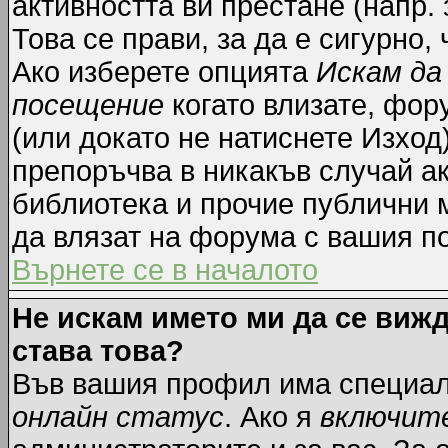
активността ви престане (напр.
Това се прави, за да е сигурно,
Ако изберете опцията
Искам да
посещение
когато влизате, фор
(или докато не натиснете Изход)
препоръчва в никакъв случай ак
библиотека и прочие публични м
да влязат на форума с вашия п
Върнете се в началото
Не искам името ми да се вижд
става това?
Във вашия профил има специал
онлайн статус
. Ако я
включит