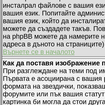
инсталрал файлове с вашия ези
вашия език. Попитайте админис
вашия език, който да инсталират
можете да създадете такъв. По
на phpBB можете да намерите н
адреса в дъното на страниците)
Върнете се в началото
Как да поставя изображение 
При разглеждане на теми под им
Първата е асоциирана с вашия р
формата на звездички, показва
форумите или пък вашия статут
картинка би могла да стои друга