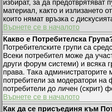
избират, за да предотврятяват 
материал, както и излизането о
които нямат връзка с дискусията
Върнете се в началото
Какво е Потребителска Група
Потребителските групи са средс
Всеки потребител може да участ
други форум системи) и всяка 
права. Така администраторите м
потребители за модератори на 
потребители до личен (скрит) фо
Върнете се в началото
Как да се присъединя към По