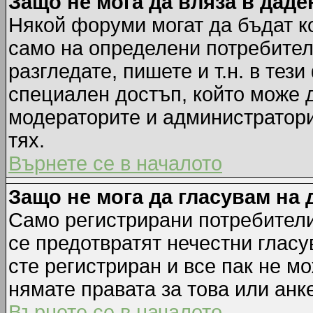
Защо не мога да вляза в дад
Някой форуми могат да бъдат к
само на определени потребители
разгледате, пишете и т.н. в тез
специален достъп, който може 
модераторите и администратори
тях.
Върнете се в началото
Защо не мога да гласувам на 
Само регистрирани потребители 
се предотвратят нечестни гласу
сте регистриран и все пак не м
нямате правата за това или анке
Върнете се в началото