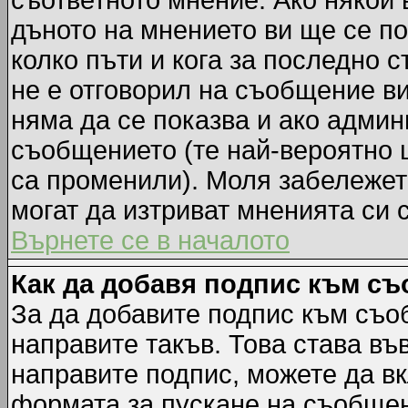
съответното мнение. Ако някой 
дъното на мнението ви ще се по
колко пъти и кога за последно 
не е отговорил на съобщение ви,
няма да се показва и ако адми
съобщението (те най-вероятно 
са променили). Моля забележет
могат да изтриват мненията си 
Върнете се в началото
Как да добавя подпис към с
За да добавите подпис към съо
направите такъв. Това става в
направите подпис, можете да в
формата за пускане на съобщен