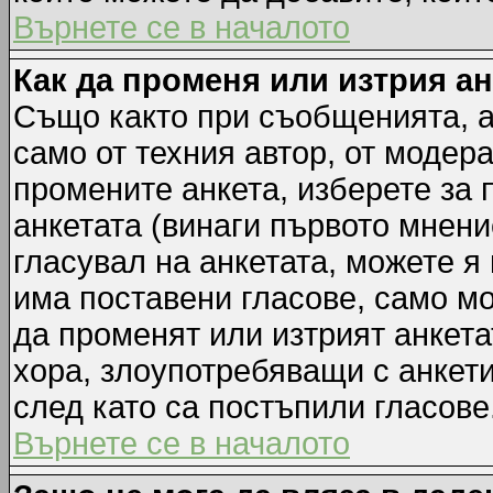
Върнете се в началото
Как да променя или изтрия а
Също както при съобщенията, а
само от техния автор, от модер
промените анкета, изберете за
анкетата (винаги първото мнени
гласувал на анкетата, можете я
има поставени гласове, само м
да променят или изтрият анкета
хора, злоупотребяващи с анкет
след като са постъпили гласове
Върнете се в началото