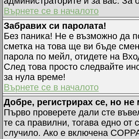
администраторите и за вас. За 
Върнете се в началото
Забравих си паролата!
Без паника! Не е възможно да п
сметка на това ще ви бъде смен
парола по мейл, отидете на Вхо
След това просто следвайте ин
за нула време!
Върнете се в началото
Добре, регистрирах се, но не 
Първо проверете дали сте въве
те са правилни, тогава едно от
случило. Ако е включена COPPA