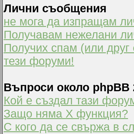
Лични съобщения
не мога да изпращам л
Получавам нежелани ли
Получих спам (или друг 
тези форуми!
Въпроси около phpBB 
Кой е създал тази фору
Защо няма X функция?
С кого да се свържа в с