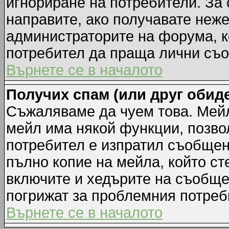
игнориране на потребители. За с
направите, ако получавате неж
администраторите на форума, к
потребител да праща лични съ
Върнете се в началото
Получих спам (или друг обиде
Съжаляваме да чуем това. Мейл
мейл има някой функции, позво
потребител е изпратил съобщен
пълно копие на мейла, който ст
включите и хедърите на съобще
погрижат за проблемния потреб
Върнете се в началото