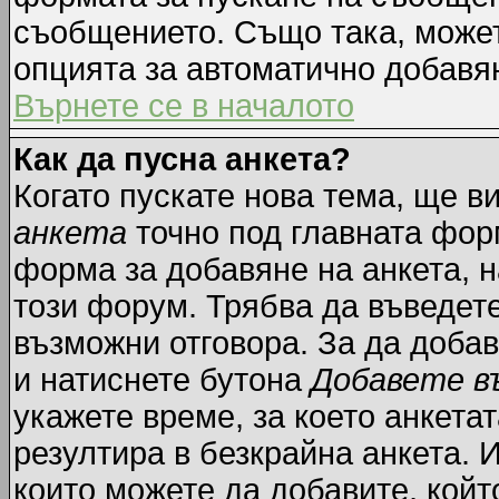
съобщението. Също така, може
опцията за автоматично добавя
Върнете се в началото
Как да пусна анкета?
Когато пускате нова тема, ще 
анкета
точно под главната фор
форма за добавяне на анкета, н
този форум. Трябва да въведете
възможни отговора. За да добав
и натиснете бутона
Добавете в
укажете време, за което анкетат
резултира в безкрайна анкета. 
които можете да добавите, койт