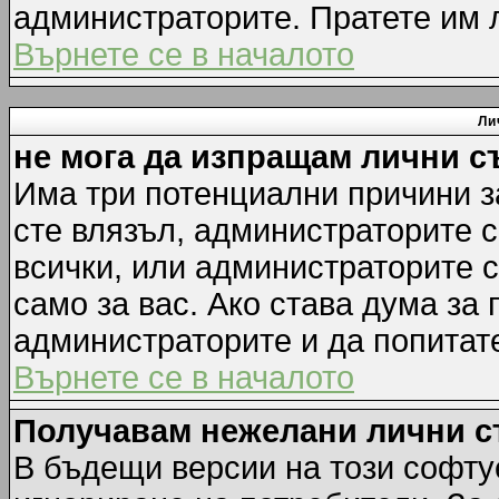
администраторите. Пратете им
Върнете се в началото
Ли
не мога да изпращам лични 
Има три потенциални причини за
сте влязъл, администраторите 
всички, или администраторите 
само за вас. Ако става дума за
администраторите и да попитате
Върнете се в началото
Получавам нежелани лични 
В бъдещи версии на този софту