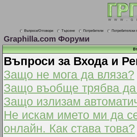
Въпроси/Отговори
Търсене
Потребители
Потребителски 
Graphilla.com Форуми
В
Въпроси за Входа и Ре
Защо не мога да вляза?
Защо въобще трябва да
Защо излизам автомати
Не искам името ми да с
онлайн. Как става това?