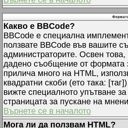
Формати
Какво е BBCode?
BBCode е специална имплемент
ползвате BBCode във вашите съ
администраторите. Освен това,
дадено съобщение от формата 
прилича много на HTML, използв
квадратни скоби (ето така: [таг]
вижте специалното упътване за
страницата за пускане на мнени
Върнете се в началото
Мога ли да ползвам HTML?