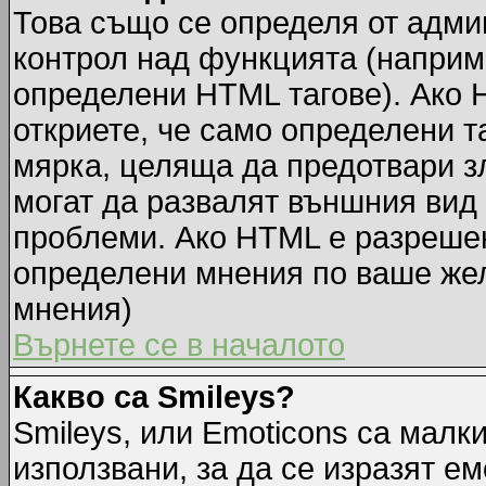
Това също се определя от адми
контрол над функцията (наприм
определени HTML тагове). Ако 
откриете, че само определени т
мярка, целяща да предотвари зл
могат да развалят външния вид
проблеми. Ако HTML е разрешен,
определени мнения по ваше жел
мнения)
Върнете се в началото
Какво са Smileys?
Smileys, или Emoticons са малк
използвани, за да се изразят ем