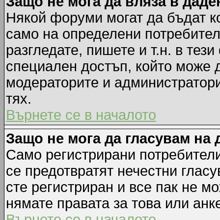
Защо не мога да вляза в дад
Някой форуми могат да бъдат к
само на определени потребители
разгледате, пишете и т.н. в тез
специален достъп, който може 
модераторите и администратори
тях.
Върнете се в началото
Защо не мога да гласувам на 
Само регистрирани потребители 
се предотвратят нечестни гласу
сте регистриран и все пак не м
нямате правата за това или анке
Върнете се в началото