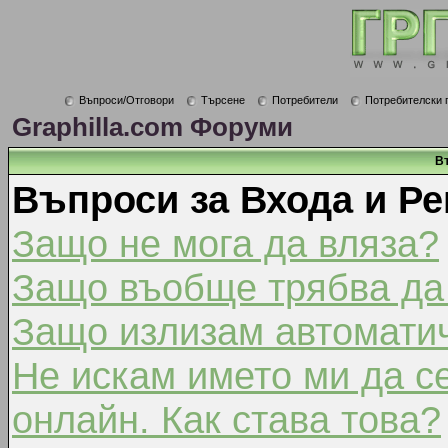
Въпроси/Отговори
Търсене
Потребители
Потребителски 
Graphilla.com Форуми
В
Въпроси за Входа и Ре
Защо не мога да вляза?
Защо въобще трябва да
Защо излизам автомати
Не искам името ми да с
онлайн. Как става това?