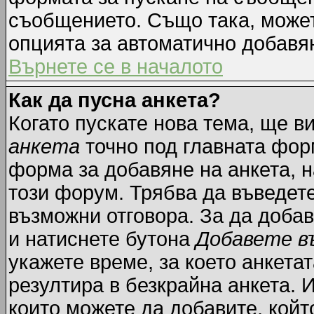
съобщението. Също така, може
опцията за автоматично добавя
Върнете се в началото
Как да пусна анкета?
Когато пускате нова тема, ще 
анкета
точно под главната фор
форма за добавяне на анкета, н
този форум. Трябва да въведете
възможни отговора. За да добав
и натиснете бутона
Добавете в
укажете време, за което анкетат
резултира в безкрайна анкета. 
които можете да добавите, койт