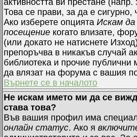
активността ви престане (напр.
Това се прави, за да е сигурно,
Ако изберете опцията
Искам да
посещение
когато влизате, фор
(или докато не натиснете Изход)
препоръчва в никакъв случай ак
библиотека и прочие публични м
да влязат на форума с вашия п
Върнете се в началото
Не искам името ми да се вижд
става това?
Във вашия профил има специал
онлайн статус
. Ако я
включит