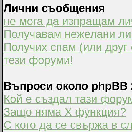
Лични съобщения
не мога да изпращам л
Получавам нежелани ли
Получих спам (или друг 
тези форуми!
Въпроси около phpBB 
Кой е създал тази фору
Защо няма X функция?
С кого да се свържа в с