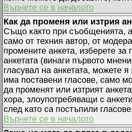
Върнете се в началото
Как да променя или изтрия а
Също както при съобщенията, а
само от техния автор, от модер
промените анкета, изберете за
анкетата (винаги първото мнени
гласувал на анкетата, можете я
има поставени гласове, само м
да променят или изтрият анкета
хора, злоупотребяващи с анкет
след като са постъпили гласове
Върнете се в началото