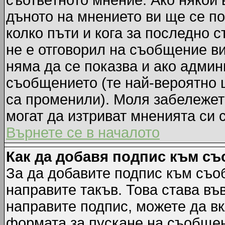
съответното мнение. Ако някой 
дъното на мнението ви ще се по
колко пъти и кога за последно 
не е отговорил на съобщение ви,
няма да се показва и ако адми
съобщението (те най-вероятно 
са променили). Моля забележет
могат да изтриват мненията си 
Върнете се в началото
Как да добавя подпис към с
За да добавите подпис към съо
направите такъв. Това става в
направите подпис, можете да в
формата за пускане на съобщен