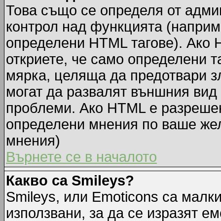
Това също се определя от адми
контрол над функцията (наприм
определени HTML тагове). Ако 
откриете, че само определени т
мярка, целяща да предотвари зл
могат да развалят външния вид
проблеми. Ако HTML е разрешен,
определени мнения по ваше жел
мнения)
Върнете се в началото
Какво са Smileys?
Smileys, или Emoticons са малк
използвани, за да се изразят ем