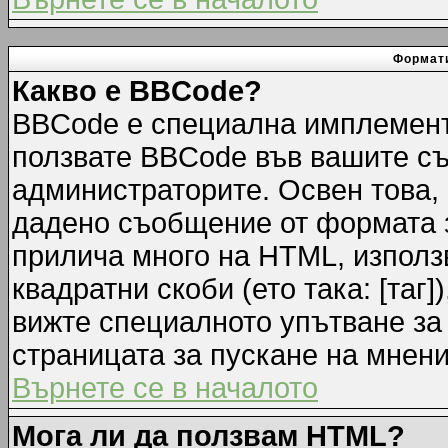
Формати
Какво е BBCode?
BBCode е специална имплемент
ползвате BBCode във вашите съ
администраторите. Освен това,
дадено съобщение от формата 
прилича много на HTML, използв
квадратни скоби (ето така: [таг]
вижте специалното упътване за
страницата за пускане на мнени
Върнете се в началото
Мога ли да ползвам HTML?