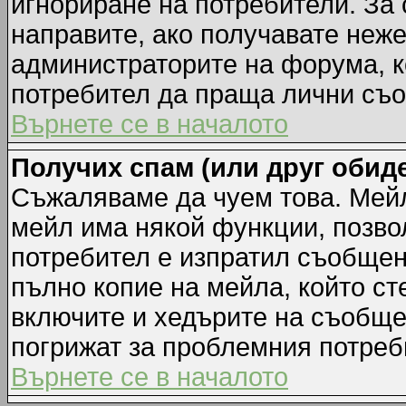
игнориране на потребители. За с
направите, ако получавате неж
администраторите на форума, к
потребител да праща лични съ
Върнете се в началото
Получих спам (или друг обиде
Съжаляваме да чуем това. Мейл
мейл има някой функции, позво
потребител е изпратил съобщен
пълно копие на мейла, който ст
включите и хедърите на съобще
погрижат за проблемния потреб
Върнете се в началото