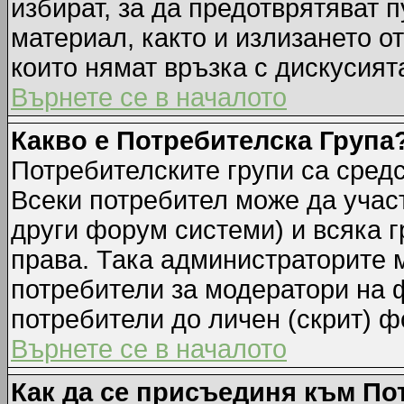
избират, за да предотврятяват 
материал, както и излизането о
които нямат връзка с дискусията
Върнете се в началото
Какво е Потребителска Група
Потребителските групи са средс
Всеки потребител може да участ
други форум системи) и всяка 
права. Така администраторите м
потребители за модератори на 
потребители до личен (скрит) фо
Върнете се в началото
Как да се присъединя към По