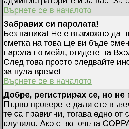
администраторите и за вас. За 
Върнете се в началото
Забравих си паролата!
Без паника! Не е възможно да п
сметка на това ще ви бъде смен
парола по мейл, отидете на Вхо
След това просто следвайте ин
за нула време!
Върнете се в началото
Добре, регистрирах се, но не 
Първо проверете дали сте въве
те са правилни, тогава едно от
случило. Ако е включена COPPA