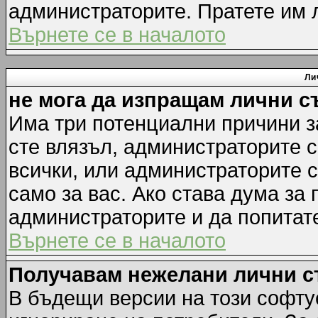
администраторите. Пратете им
Върнете се в началото
Ли
не мога да изпращам лични 
Има три потенциални причини за
сте влязъл, администраторите 
всички, или администраторите 
само за вас. Ако става дума за
администраторите и да попитате
Върнете се в началото
Получавам нежелани лични 
В бъдещи версии на този софту