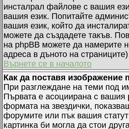
инсталрал файлове с вашия ези
вашия език. Попитайте админис
вашия език, който да инсталират
можете да създадете такъв. По
на phpBB можете да намерите н
адреса в дъното на страниците)
Върнете се в началото
Как да поставя изображение 
При разглеждане на теми под им
Първата е асоциирана с вашия р
формата на звездички, показва
форумите или пък вашия статут
картинка би могла да стои друга