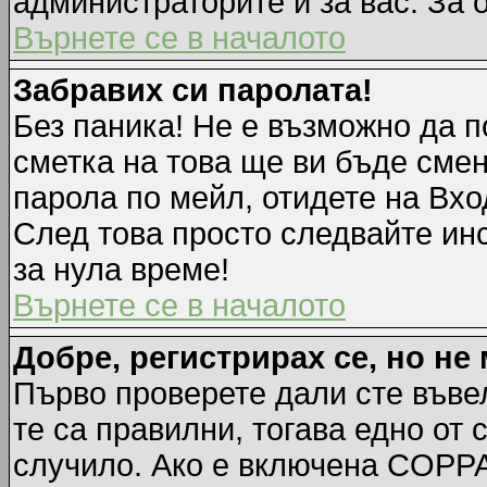
администраторите и за вас. За 
Върнете се в началото
Забравих си паролата!
Без паника! Не е възможно да п
сметка на това ще ви бъде смен
парола по мейл, отидете на Вхо
След това просто следвайте ин
за нула време!
Върнете се в началото
Добре, регистрирах се, но не 
Първо проверете дали сте въве
те са правилни, тогава едно от
случило. Ако е включена COPPA