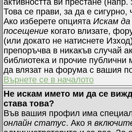
активността ви престане (напр.
Това се прави, за да е сигурно,
Ако изберете опцията
Искам да
посещение
когато влизате, фор
(или докато не натиснете Изход)
препоръчва в никакъв случай ак
библиотека и прочие публични м
да влязат на форума с вашия п
Върнете се в началото
Не искам името ми да се вижд
става това?
Във вашия профил има специал
онлайн статус
. Ако я
включит