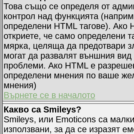
Това също се определя от адми
контрол над функцията (наприм
определени HTML тагове). Ако 
откриете, че само определени т
мярка, целяща да предотвари зл
могат да развалят външния вид
проблеми. Ако HTML е разрешен,
определени мнения по ваше жел
мнения)
Върнете се в началото
Какво са Smileys?
Smileys, или Emoticons са малк
използвани, за да се изразят ем