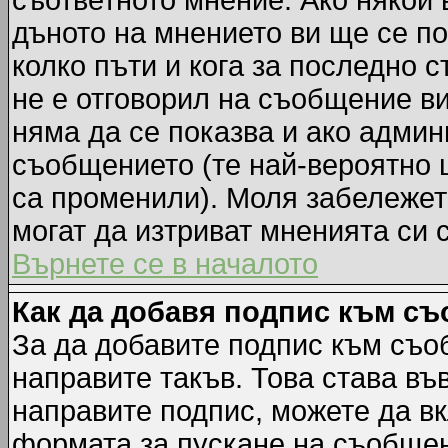
съответното мнение. Ако някой 
дъното на мнението ви ще се по
колко пъти и кога за последно 
не е отговорил на съобщение ви,
няма да се показва и ако адми
съобщението (те най-вероятно 
са променили). Моля забележет
могат да изтриват мненията си 
Върнете се в началото
Как да добавя подпис към с
За да добавите подпис към съо
направите такъв. Това става в
направите подпис, можете да в
формата за пускане на съобщен