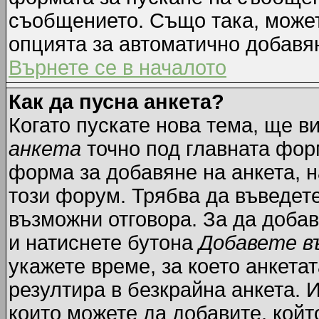
съобщението. Също така, може
опцията за автоматично добавя
Върнете се в началото
Как да пусна анкета?
Когато пускате нова тема, ще 
анкета
точно под главната фор
форма за добавяне на анкета, н
този форум. Трябва да въведете
възможни отговора. За да добав
и натиснете бутона
Добавете в
укажете време, за което анкетат
резултира в безкрайна анкета. 
които можете да добавите, койт