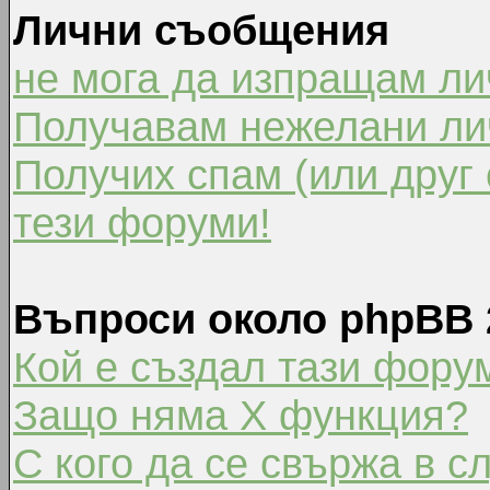
Лични съобщения
не мога да изпращам л
Получавам нежелани ли
Получих спам (или друг 
тези форуми!
Въпроси около phpBB 
Кой е създал тази фору
Защо няма X функция?
С кого да се свържа в с