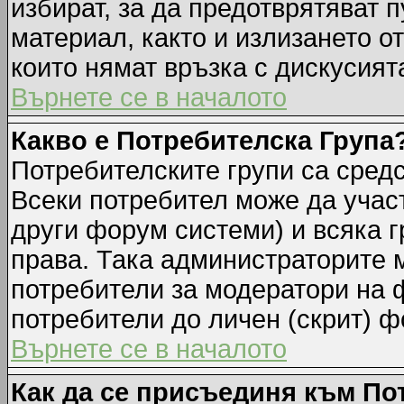
избират, за да предотврятяват 
материал, както и излизането о
които нямат връзка с дискусията
Върнете се в началото
Какво е Потребителска Група
Потребителските групи са средс
Всеки потребител може да участ
други форум системи) и всяка 
права. Така администраторите м
потребители за модератори на 
потребители до личен (скрит) фо
Върнете се в началото
Как да се присъединя към По