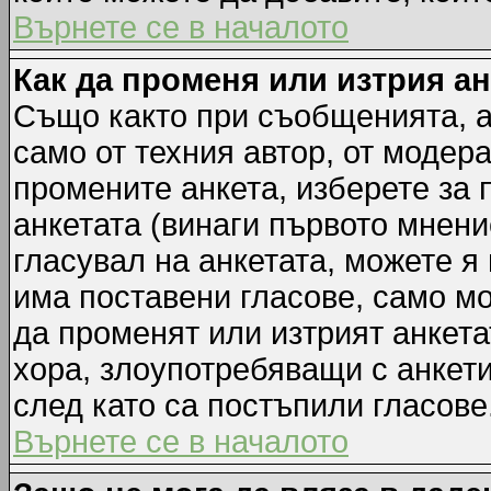
Върнете се в началото
Как да променя или изтрия а
Също както при съобщенията, а
само от техния автор, от модер
промените анкета, изберете за
анкетата (винаги първото мнени
гласувал на анкетата, можете я
има поставени гласове, само м
да променят или изтрият анкета
хора, злоупотребяващи с анкет
след като са постъпили гласове
Върнете се в началото