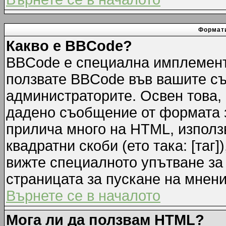
Формати
Какво е BBCode?
BBCode е специална имплемент
ползвате BBCode във вашите съ
администраторите. Освен това,
дадено съобщение от формата 
прилича много на HTML, използв
квадратни скоби (ето така: [таг]
вижте специалното упътване за
страницата за пускане на мнени
Върнете се в началото
Мога ли да ползвам HTML?