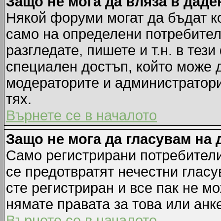
Защо не мога да вляза в дад
Някой форуми могат да бъдат к
само на определени потребители
разгледате, пишете и т.н. в тез
специален достъп, който може 
модераторите и администратори
тях.
Върнете се в началото
Защо не мога да гласувам на 
Само регистрирани потребители 
се предотвратят нечестни гласу
сте регистриран и все пак не м
нямате правата за това или анке
Върнете се в началото