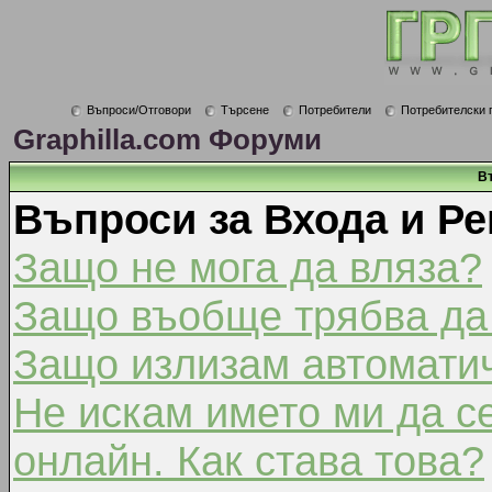
Въпроси/Отговори
Търсене
Потребители
Потребителски 
Graphilla.com Форуми
В
Въпроси за Входа и Ре
Защо не мога да вляза?
Защо въобще трябва да
Защо излизам автомати
Не искам името ми да с
онлайн. Как става това?