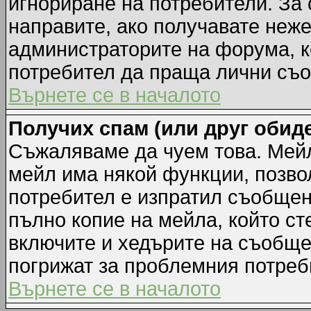
игнориране на потребители. За с
направите, ако получавате неж
администраторите на форума, к
потребител да праща лични съ
Върнете се в началото
Получих спам (или друг обиде
Съжаляваме да чуем това. Мейл
мейл има някой функции, позво
потребител е изпратил съобщен
пълно копие на мейла, който ст
включите и хедърите на съобще
погрижат за проблемния потреб
Върнете се в началото