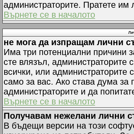
администраторите. Пратете им
Върнете се в началото
Ли
не мога да изпращам лични 
Има три потенциални причини за
сте влязъл, администраторите 
всички, или администраторите 
само за вас. Ако става дума за
администраторите и да попитате
Върнете се в началото
Получавам нежелани лични 
В бъдещи версии на този софту