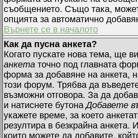
съобщението. Също така, може
опцията за автоматично добавя
Върнете се в началото
Как да пусна анкета?
Когато пускате нова тема, ще 
анкета
точно под главната фор
форма за добавяне на анкета, н
този форум. Трябва да въведете
възможни отговора. За да добав
и натиснете бутона
Добавете в
укажете време, за което анкетат
резултира в безкрайна анкета. 
които можете да добавите, койт