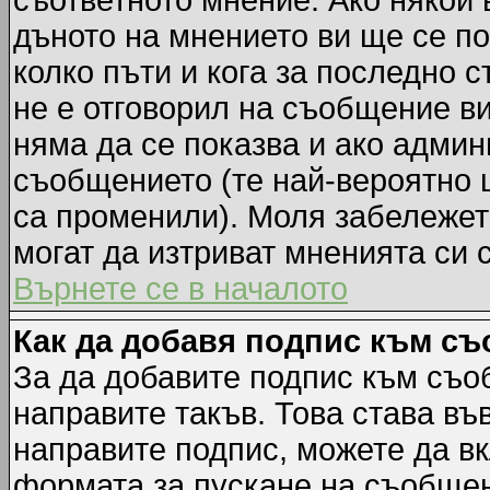
съответното мнение. Ако някой 
дъното на мнението ви ще се по
колко пъти и кога за последно 
не е отговорил на съобщение ви,
няма да се показва и ако адми
съобщението (те най-вероятно 
са променили). Моля забележет
могат да изтриват мненията си 
Върнете се в началото
Как да добавя подпис към с
За да добавите подпис към съо
направите такъв. Това става в
направите подпис, можете да в
формата за пускане на съобщен