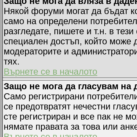
Защо не мога да вляза в дад
Някой форуми могат да бъдат к
само на определени потребители
разгледате, пишете и т.н. в тез
специален достъп, който може 
модераторите и администратори
тях.
Върнете се в началото
Защо не мога да гласувам на 
Само регистрирани потребители 
се предотвратят нечестни гласу
сте регистриран и все пак не м
нямате правата за това или анке
Върнете се в началото