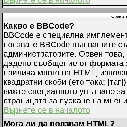
Формати
Какво е BBCode?
BBCode е специална имплемент
ползвате BBCode във вашите съ
администраторите. Освен това,
дадено съобщение от формата 
прилича много на HTML, използв
квадратни скоби (ето така: [таг]
вижте специалното упътване за
страницата за пускане на мнени
Върнете се в началото
Мога ли да ползвам HTML?