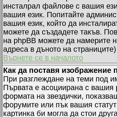
инсталрал файлове с вашия ези
вашия език. Попитайте админис
вашия език, който да инсталират
можете да създадете такъв. По
на phpBB можете да намерите н
адреса в дъното на страниците)
Върнете се в началото
Как да поставя изображение 
При разглеждане на теми под им
Първата е асоциирана с вашия р
формата на звездички, показва
форумите или пък вашия статут
картинка би могла да стои друга