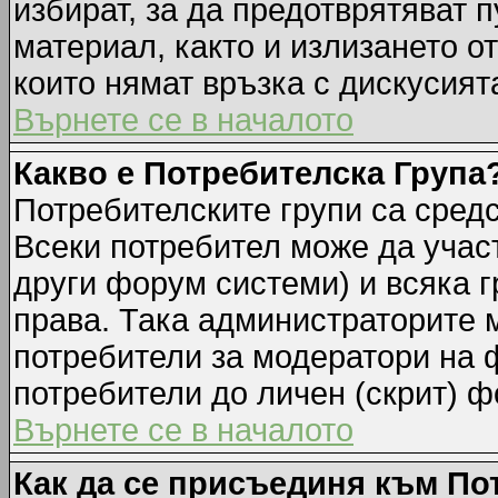
избират, за да предотврятяват 
материал, както и излизането о
които нямат връзка с дискусията
Върнете се в началото
Какво е Потребителска Група
Потребителските групи са средс
Всеки потребител може да участ
други форум системи) и всяка 
права. Така администраторите м
потребители за модератори на 
потребители до личен (скрит) фо
Върнете се в началото
Как да се присъединя към По