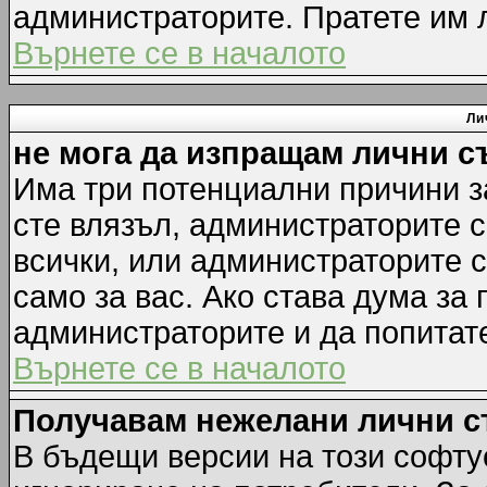
администраторите. Пратете им
Върнете се в началото
Ли
не мога да изпращам лични 
Има три потенциални причини за
сте влязъл, администраторите 
всички, или администраторите 
само за вас. Ако става дума за
администраторите и да попитате
Върнете се в началото
Получавам нежелани лични 
В бъдещи версии на този софту