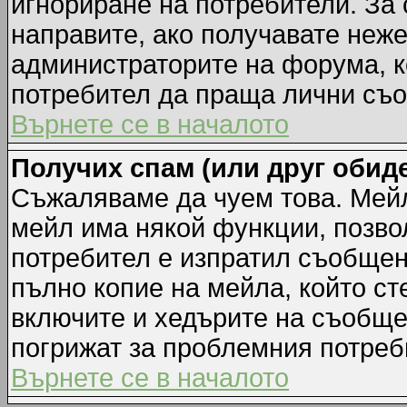
игнориране на потребители. За с
направите, ако получавате неж
администраторите на форума, к
потребител да праща лични съ
Върнете се в началото
Получих спам (или друг обиде
Съжаляваме да чуем това. Мейл
мейл има някой функции, позво
потребител е изпратил съобщен
пълно копие на мейла, който ст
включите и хедърите на съобще
погрижат за проблемния потреб
Върнете се в началото