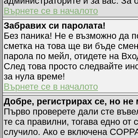
администраторите и за вас. За 
Върнете се в началото
Забравих си паролата!
Без паника! Не е възможно да п
сметка на това ще ви бъде смен
парола по мейл, отидете на Вхо
След това просто следвайте ин
за нула време!
Върнете се в началото
Добре, регистрирах се, но не 
Първо проверете дали сте въве
те са правилни, тогава едно от
случило. Ако е включена COPPA