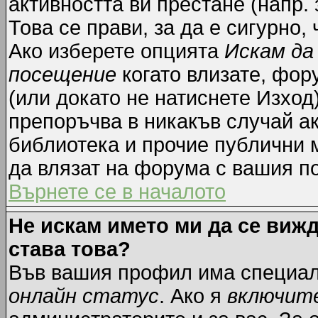
активността ви престане (напр.
Това се прави, за да е сигурно,
Ако изберете опцията
Искам да
посещение
когато влизате, фор
(или докато не натиснете Изход)
препоръчва в никакъв случай ак
библиотека и прочие публични м
да влязат на форума с вашия п
Върнете се в началото
Не искам името ми да се вижд
става това?
Във вашия профил има специал
онлайн статус
. Ако я
включит