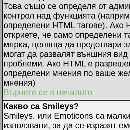
Това също се определя от адми
контрол над функцията (наприм
определени HTML тагове). Ако 
откриете, че само определени т
мярка, целяща да предотвари зл
могат да развалят външния вид
проблеми. Ако HTML е разрешен,
определени мнения по ваше жел
мнения)
Върнете се в началото
Какво са Smileys?
Smileys, или Emoticons са малк
използвани, за да се изразят ем