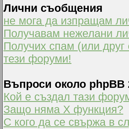
Лични съобщения
не мога да изпращам л
Получавам нежелани ли
Получих спам (или друг 
тези форуми!
Въпроси около phpBB 
Кой е създал тази фору
Защо няма X функция?
С кого да се свържа в с