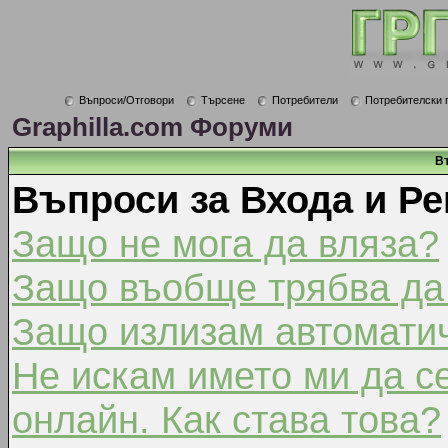
Въпроси/Отговори
Търсене
Потребители
Потребителски 
Graphilla.com Форуми
В
Въпроси за Входа и Ре
Защо не мога да вляза?
Защо въобще трябва да
Защо излизам автомати
Не искам името ми да с
онлайн. Как става това?