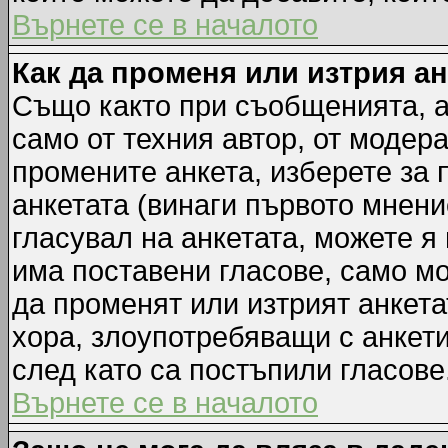
Върнете се в началото
Как да променя или изтрия а
Също както при съобщенията, а
само от техния автор, от модер
промените анкета, изберете за
анкетата (винаги първото мнени
гласувал на анкетата, можете я
има поставени гласове, само м
да променят или изтрият анкета
хора, злоупотребяващи с анкет
след като са постъпили гласове
Върнете се в началото