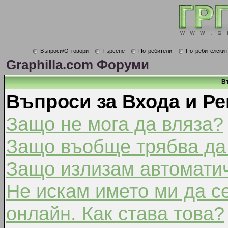
Въпроси/Отговори
Търсене
Потребители
Потребителски 
Graphilla.com Форуми
В
Въпроси за Входа и Ре
Защо не мога да вляза?
Защо въобще трябва да
Защо излизам автомати
Не искам името ми да с
онлайн. Как става това?