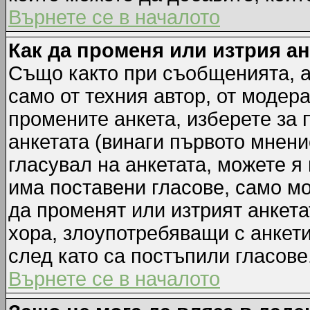
Върнете се в началото
Как да променя или изтрия а
Също както при съобщенията, а
само от техния автор, от модер
промените анкета, изберете за
анкетата (винаги първото мнени
гласувал на анкетата, можете я
има поставени гласове, само м
да променят или изтрият анкета
хора, злоупотребяващи с анкет
след като са постъпили гласове
Върнете се в началото