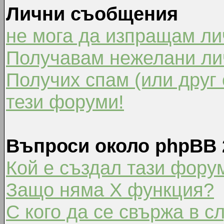
Лични съобщения
не мога да изпращам л
Получавам нежелани ли
Получих спам (или друг 
тези форуми!
Въпроси около phpBB 
Кой е създал тази фору
Защо няма X функция?
С кого да се свържа в с