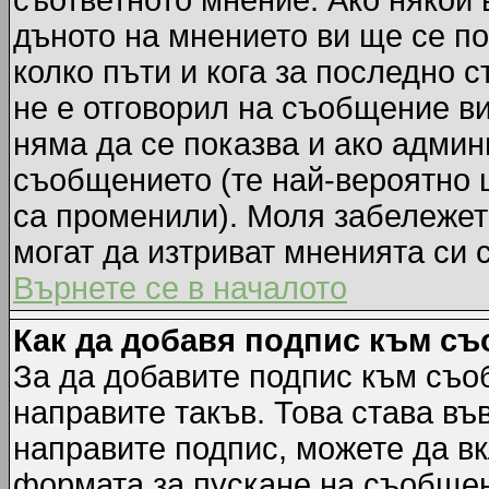
съответното мнение. Ако някой 
дъното на мнението ви ще се по
колко пъти и кога за последно 
не е отговорил на съобщение ви,
няма да се показва и ако адми
съобщението (те най-вероятно 
са променили). Моля забележет
могат да изтриват мненията си 
Върнете се в началото
Как да добавя подпис към с
За да добавите подпис към съо
направите такъв. Това става в
направите подпис, можете да в
формата за пускане на съобщен