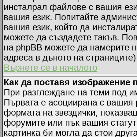
инсталрал файлове с вашия ези
вашия език. Попитайте админис
вашия език, който да инсталират
можете да създадете такъв. По
на phpBB можете да намерите н
адреса в дъното на страниците)
Върнете се в началото
Как да поставя изображение 
При разглеждане на теми под им
Първата е асоциирана с вашия р
формата на звездички, показва
форумите или пък вашия статут
картинка би могла да стои друга