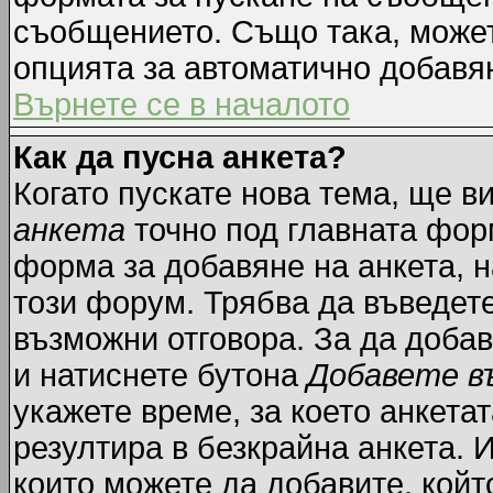
съобщението. Също така, може
опцията за автоматично добавя
Върнете се в началото
Как да пусна анкета?
Когато пускате нова тема, ще 
анкета
точно под главната фор
форма за добавяне на анкета, н
този форум. Трябва да въведете
възможни отговора. За да добав
и натиснете бутона
Добавете в
укажете време, за което анкетат
резултира в безкрайна анкета. 
които можете да добавите, койт