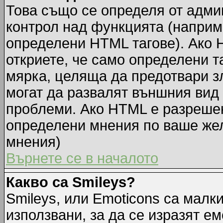
Това също се определя от адми
контрол над функцията (наприм
определени HTML тагове). Ако 
откриете, че само определени т
мярка, целяща да предотвари зл
могат да развалят външния вид
проблеми. Ако HTML е разрешен,
определени мнения по ваше жел
мнения)
Върнете се в началото
Какво са Smileys?
Smileys, или Emoticons са малк
използвани, за да се изразят ем