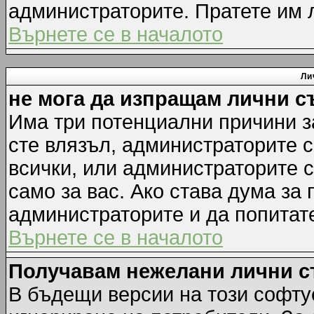
администраторите. Пратете им
Върнете се в началото
Ли
не мога да изпращам лични 
Има три потенциални причини за
сте влязъл, администраторите 
всички, или администраторите 
само за вас. Ако става дума за
администраторите и да попитате
Върнете се в началото
Получавам нежелани лични 
В бъдещи версии на този софту