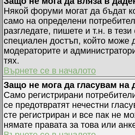
Защо не мога да вляза в дад
Някой форуми могат да бъдат к
само на определени потребители
разгледате, пишете и т.н. в тез
специален достъп, който може 
модераторите и администратори
тях.
Върнете се в началото
Защо не мога да гласувам на 
Само регистрирани потребители 
се предотвратят нечестни гласу
сте регистриран и все пак не м
нямате правата за това или анке
Върнете се в началото