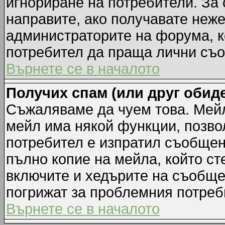
игнориране на потребители. За с
направите, ако получавате неж
администраторите на форума, к
потребител да праща лични съ
Върнете се в началото
Получих спам (или друг обиде
Съжаляваме да чуем това. Мейл
мейл има някой функции, позво
потребител е изпратил съобщен
пълно копие на мейла, който ст
включите и хедърите на съобще
погрижат за проблемния потреб
Върнете се в началото