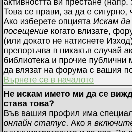
активността ви престане (напр.
Това се прави, за да е сигурно,
Ако изберете опцията
Искам да
посещение
когато влизате, фор
(или докато не натиснете Изход)
препоръчва в никакъв случай ак
библиотека и прочие публични м
да влязат на форума с вашия п
Върнете се в началото
Не искам името ми да се вижд
става това?
Във вашия профил има специал
онлайн статус
. Ако я
включит