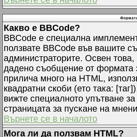
Формати
Какво е BBCode?
BBCode е специална имплемент
ползвате BBCode във вашите съ
администраторите. Освен това,
дадено съобщение от формата 
прилича много на HTML, използв
квадратни скоби (ето така: [таг]
вижте специалното упътване за
страницата за пускане на мнени
Върнете се в началото
Мога ли да ползвам HTML?