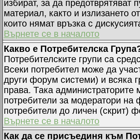
избират, за да предотврятяват 
материал, както и излизането о
които нямат връзка с дискусията
Върнете се в началото
Какво е Потребителска Група
Потребителските групи са средс
Всеки потребител може да участ
други форум системи) и всяка 
права. Така администраторите м
потребители за модератори на 
потребители до личен (скрит) фо
Върнете се в началото
Как да се присъединя към По