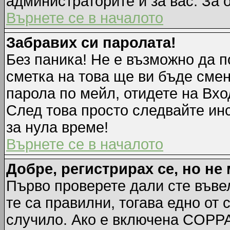
администраторите и за вас. За 
Върнете се в началото
Забравих си паролата!
Без паника! Не е възможно да п
сметка на това ще ви бъде смен
парола по мейл, отидете на Вхо
След това просто следвайте ин
за нула време!
Върнете се в началото
Добре, регистрирах се, но не 
Първо проверете дали сте въве
те са правилни, тогава едно от
случило. Ако е включена COPPA