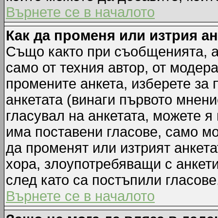
Върнете се в началото
Как да променя или изтрия а
Също както при съобщенията, а
само от техния автор, от модер
промените анкета, изберете за
анкетата (винаги първото мнени
гласувал на анкетата, можете я
има поставени гласове, само м
да променят или изтрият анкета
хора, злоупотребяващи с анкет
след като са постъпили гласове
Върнете се в началото