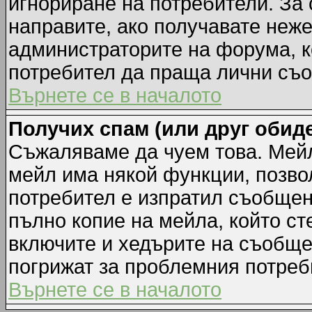
игнориране на потребители. За с
направите, ако получавате неж
администраторите на форума, к
потребител да праща лични съ
Върнете се в началото
Получих спам (или друг обиде
Съжаляваме да чуем това. Мейл
мейл има някой функции, позво
потребител е изпратил съобщен
пълно копие на мейла, който ст
включите и хедърите на съобще
погрижат за проблемния потреб
Върнете се в началото