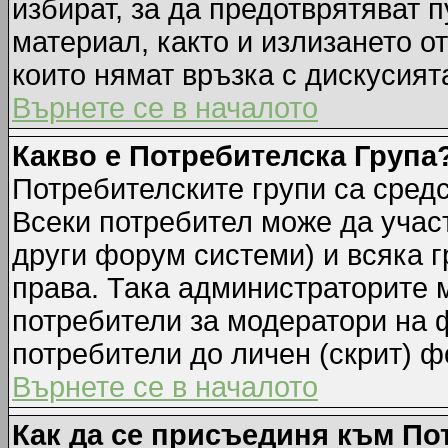
избират, за да предотврятяват 
материал, както и излизането о
които нямат връзка с дискусията
Върнете се в началото
Какво е Потребителска Група
Потребителските групи са средс
Всеки потребител може да участ
други форум системи) и всяка 
права. Така администраторите м
потребители за модератори на 
потребители до личен (скрит) фо
Върнете се в началото
Как да се присъединя към По