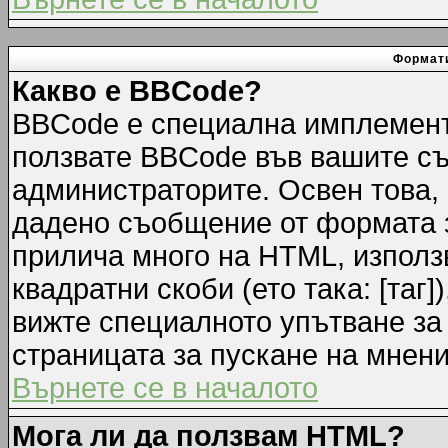
Формати
Какво е BBCode?
BBCode е специална имплемент
ползвате BBCode във вашите съ
администраторите. Освен това,
дадено съобщение от формата 
прилича много на HTML, използв
квадратни скоби (ето така: [таг]
вижте специалното упътване за
страницата за пускане на мнени
Върнете се в началото
Мога ли да ползвам HTML?