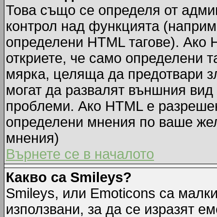
Това също се определя от адми
контрол над функцията (наприм
определени HTML тагове). Ако 
откриете, че само определени т
мярка, целяща да предотвари зл
могат да развалят външния вид
проблеми. Ако HTML е разрешен,
определени мнения по ваше жел
мнения)
Върнете се в началото
Какво са Smileys?
Smileys, или Emoticons са малк
използвани, за да се изразят ем