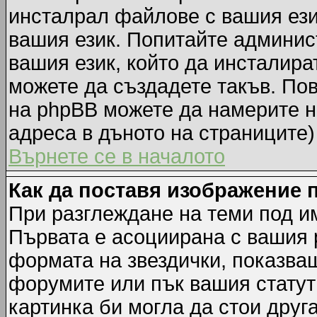
инсталрал файлове с вашия ези
вашия език. Попитайте админис
вашия език, който да инсталират
можете да създадете такъв. По
на phpBB можете да намерите н
адреса в дъното на страниците)
Върнете се в началото
Как да поставя изображение 
При разглеждане на теми под им
Първата е асоциирана с вашия р
формата на звездички, показва
форумите или пък вашия статут
картинка би могла да стои друга