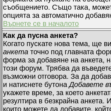
съобщението. Също така, може
опцията за автоматично добавя
Върнете се в началото
Как да пусна анкета?
Когато пускате нова тема, ще 
анкета
точно под главната фор
форма за добавяне на анкета, н
този форум. Трябва да въведете
възможни отговора. За да добав
и натиснете бутона
Добавете в
укажете време, за което анкетат
резултира в безкрайна анкета. 
които можете да добавите, койт