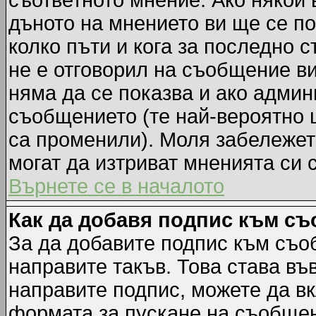
съответното мнение. Ако някой 
дъното на мнението ви ще се по
колко пъти и кога за последно 
не е отговорил на съобщение ви,
няма да се показва и ако адми
съобщението (те най-вероятно 
са променили). Моля забележет
могат да изтриват мненията си 
Върнете се в началото
Как да добавя подпис към с
За да добавите подпис към съо
направите такъв. Това става в
направите подпис, можете да в
формата за пускане на съобщен