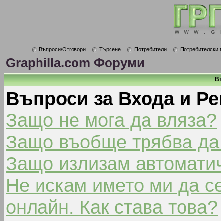
Въпроси/Отговори
Търсене
Потребители
Потребителски 
Graphilla.com Форуми
В
Въпроси за Входа и Ре
Защо не мога да вляза?
Защо въобще трябва да
Защо излизам автомати
Не искам името ми да с
онлайн. Как става това?