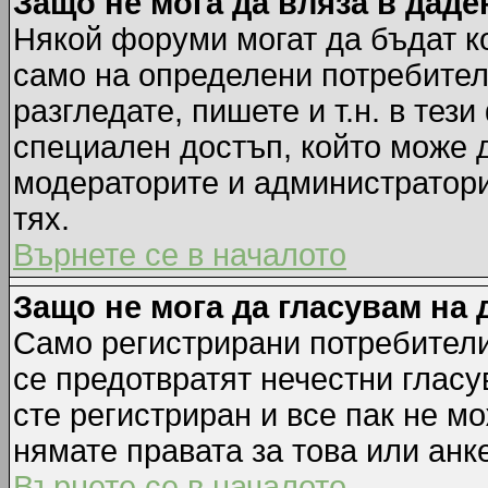
Защо не мога да вляза в дад
Някой форуми могат да бъдат к
само на определени потребители
разгледате, пишете и т.н. в тез
специален достъп, който може 
модераторите и администратори
тях.
Върнете се в началото
Защо не мога да гласувам на 
Само регистрирани потребители 
се предотвратят нечестни гласу
сте регистриран и все пак не м
нямате правата за това или анке
Върнете се в началото