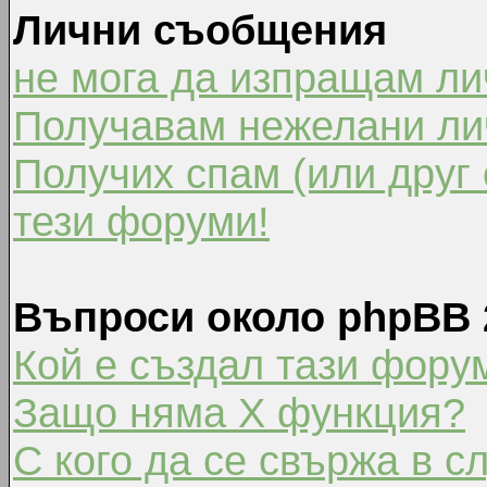
Лични съобщения
не мога да изпращам л
Получавам нежелани ли
Получих спам (или друг 
тези форуми!
Въпроси около phpBB 
Кой е създал тази фору
Защо няма X функция?
С кого да се свържа в с