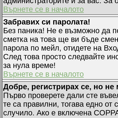
администраторите и за вас. За 
Върнете се в началото
Забравих си паролата!
Без паника! Не е възможно да п
сметка на това ще ви бъде смен
парола по мейл, отидете на Вхо
След това просто следвайте ин
за нула време!
Върнете се в началото
Добре, регистрирах се, но не 
Първо проверете дали сте въве
те са правилни, тогава едно от
случило. Ако е включена COPPA