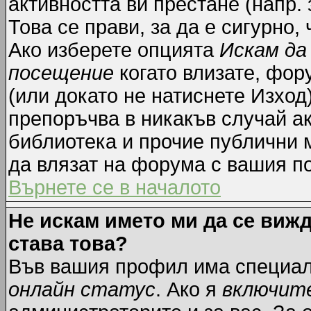
активността ви престане (напр.
Това се прави, за да е сигурно,
Ако изберете опцията
Искам да
посещение
когато влизате, фор
(или докато не натиснете Изход)
препоръчва в никакъв случай ак
библиотека и прочие публични м
да влязат на форума с вашия п
Върнете се в началото
Не искам името ми да се вижд
става това?
Във вашия профил има специал
онлайн статус
. Ако я
включит