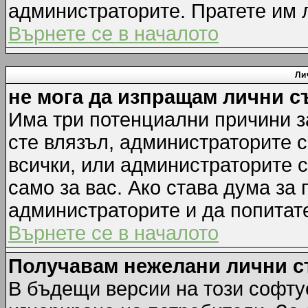
администраторите. Пратете им
Върнете се в началото
Ли
не мога да изпращам лични 
Има три потенциални причини за
сте влязъл, администраторите 
всички, или администраторите 
само за вас. Ако става дума за
администраторите и да попитате
Върнете се в началото
Получавам нежелани лични 
В бъдещи версии на този софту