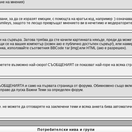
ане на мнения)
ани, за да се изразят емоции, с помощта на кратък код, например :) означава
 smileys, защото те лесщо превръщат мнението ви в нечетимо и модераторите
 на сървъра. Затова трябва да сте качили картинката някъде, преди да може
иращи се на вашия компютър (освен ако е публично достъпен сървър!), или на
инка, използвайте съответния BBCode таг [img] или HTML (ако е разрешен).
ете възможно най-скоро! СЪОБЩЕНИЯТ се показват най-горе на всяка стра
СЪОБЩЕНИЯТА и само на първата страница от форума. Обикновено също включв
раво да пуска Важни Теми за определен форум.
 не можете да отговаряте на заключени теми и всяка анкета бива автоматич
Потребителски нива и групи