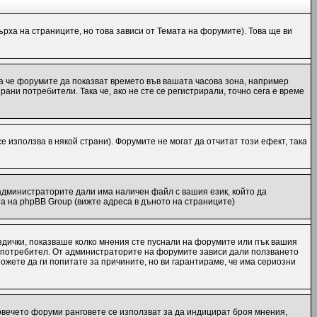
рха на страниците, но това зависи от Темата на форумите). Това ще ви
ака че форумите да показват времето във вашата часова зона, например
ани потребители. Така че, ако не сте се регистрирали, точно сега е време
е използва в някой страни). Форумите не могат да отчитат този ефект, така
администраторите дали има наличен файл с вашия език, който да
а на phpBB Group (вижте адреса в дъното на страниците)
ездички, показваше колко мнения сте пуснали на форумите или пък вашия
еки потребител. От администраторите на форумите зависи дали ползването
Можете да ги попитате за причините, но ви гарантираме, че има сериозни
повечето форуми ранговете се използват за да индицират броя мнения,