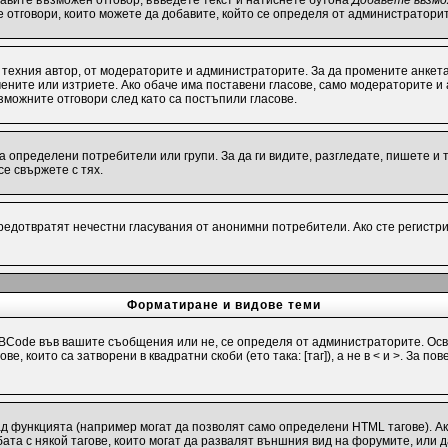
бавите възможен отговор, въведете текст и натиснете бутона
Добавете възмо
е отговори, които можете да добавите, който се определя от администраторит
техния автор, от модераторите и администраторите. За да промените анкета
омените или изтриете. Ако обаче има поставени гласове, само модераторите и
можните отговори след като са постъпили гласове.
определени потребители или групи. За да ги видите, разгледате, пишете и т.
е свържете с тях.
предотвратят нечестни гласувания от анонимни потребители. Ако сте регистри
Форматиране и видове теми
Code във вашите съобщения или не, се определя от администраторите. Осв
е, които са затворени в квадратни скоби (ето така: [таг]), а не в < и >. За
ад функцията (например могат да позволят само определени HTML тагове). А
та с някой тагове, които могат да развалят външния вид на форумите, или д