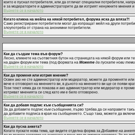
които е пуснал потребителя, или да отличат специални потребители, напр
е за модераторите и администраторите да ви изтрият ненужните мнения и д
Върнете се в началото
Когато кликна на мейла на някой потребител, форума иска да вляза?!
Само регистрирани потребители могат да изпращат мейл на други потребит
злоупотреба от страна на анонимни потребители.
Върнете се в началото
Как да създам тема във форум?
Лесно, кликнете на съответния бутон на страницата на някой форум или те
на даден форум или тема (под формата на
Можете
да пускате нови теми
Върнете се в началото
Как да променя или изтрия мнение?
Освен ако не сте администратор или модератор, можете да променяте или
вече е отговорил на мнението ви, в дъното на мнението ви ще се появи крат
Този текст няма да се показва и ако администратор или модератор е пром
изтриват мненията си след като им е било отговорено.
Върнете се в началото
Как да добавя подпис към съобщенията си?
За да добавите подпис към съобщение, първо трябва да си направите такъ
да добавите подписа в края на съобщението. Също така, можете да включ
Върнете се в началото
Как да пусна анкета?
Когато пускате нова тема, ще видите отделна форма за
Добавяне на анке