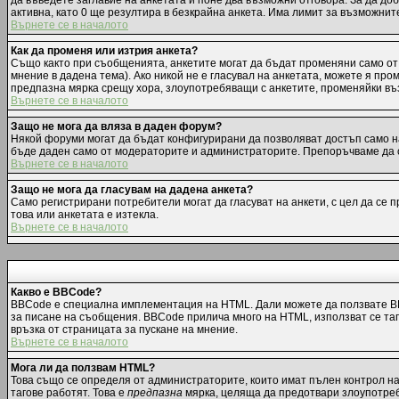
да въведете заглавие на анкетата и поне два възможни отговора. За да до
активна, като 0 ще резултира в безкрайна анкета. Има лимит за възможнит
Върнете се в началото
Как да променя или изтрия анкета?
Също както при съобщенията, анкетите могат да бъдат променяни само от 
мнение в дадена тема). Ако никой не е гласувал на анкетата, можете я пр
предпазна мярка срещу хора, злоупотребяващи с анкетите, променяйки въз
Върнете се в началото
Защо не мога да вляза в даден форум?
Някой форуми могат да бъдат конфигурирани да позволяват достъп само на 
бъде даден само от модераторите и администраторите. Препоръчваме да с
Върнете се в началото
Защо не мога да гласувам на дадена анкета?
Само регистрирани потребители могат да гласуват на анкети, с цел да се 
това или анкетата е изтекла.
Върнете се в началото
Какво е BBCode?
BBCode е специална имплементация на HTML. Дали можете да ползвате BB
за писане на съобщения. BBCode прилича много на HTML, използват се тагов
връзка от страницата за пускане на мнение.
Върнете се в началото
Мога ли да ползвам HTML?
Това също се определя от администраторите, които имат пълен контрол н
тагове работят. Това е
предпазна
мярка, целяща да предотвари злоупотреба