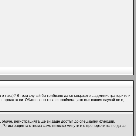
а е така)? В този случай би трябвало да се свържете с администраторите и
и паролата си. Обикновено това е проблема; ако във вашия случай не е,
, обаче, регистрацията ще ви даде достъп до специални функции,
и. Регистрацията отнема само няколко минути и е препоръчително да се