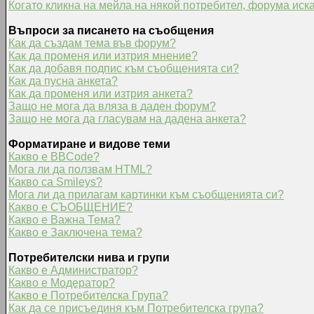
Когато кликна на мейла на някой потребител, форума иска
Въпроси за писането на съобщения
Как да създам тема във форум?
Как да променя или изтрия мнение?
Как да добавя подпис към съобщенията си?
Как да пусна анкета?
Как да променя или изтрия анкета?
Защо не мога да вляза в даден форум?
Защо не мога да гласувам на дадена анкета?
Форматиране и видове теми
Какво е BBCode?
Мога ли да ползвам HTML?
Какво са Smileys?
Мога ли да прилагам картинки към съобщенията си?
Какво е СЪОБЩЕНИЕ?
Какво е Важна Тема?
Какво е Заключена тема?
Потребителски нива и групи
Какво е Администратор?
Какво е Модератор?
Какво е Потребителска Група?
Как да се присъединя към Потребителска група?