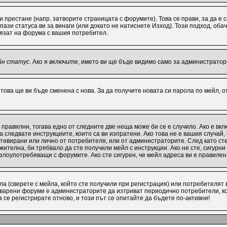
ви престане (напр. затворите страницата с форумите). Това се прави, за да е
ази статуса ви за винаги (или докато не натиснете Изход). Този подход, обач
лязат на форума с вашия потребител.
йн статус
. Ако я
включите
, името ви ще бъде видимо само за администратори
 това ще ви бъде сменена с нова. За да получите новата си парола по мейл, 
 правилни, тогава едно от следните две неща може би се е случило. Ако е в
 следвате инструкциите, които са ви изпратени. Ако това не е вашия случай
активирани или лично от потребителя, или от администраторите. След като с
ителна, би трябвало да сте получили мейл с инструкции. Ако не сте, сигурни
 злоупотребяващи с форумите. Ако сте сигурен, че мейл адреса ви е правиле
а (сверете с мейла, който сте получили при регистрация) или потребителят ви
варени форуми е администраторите да изтриват периодично потребители, ко
се регистрирате отново, и този път се опитайте да бъдете по-активни!