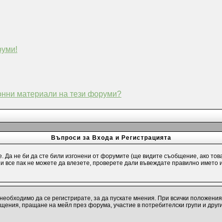
руми!
конни материали на тези форуми?
Въпроси за Входа и Регистрацията
е. Да не би да сте били изгонени от форумите (ще видите съобщение, ако тов
и и все пак не можете да влезете, проверете дали въвеждате правилно името 
необходимо да се регистрирате, за да пускате мнения. При всички положения
бщения, пращане на мейл през форума, участие в потребителски групи и друг