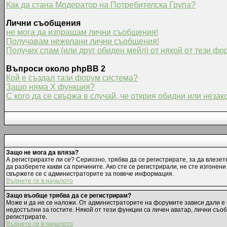
Как да стана Модератор на Потребителска Група?
Лични съобщения
не мога да изпращам лични съобщения!
Получавам нежелани лични съобщения!
Получих спам (или друг обиден мейл) от някой от тези фо
Въпроси около phpBB 2
Кой е създал тази форум система?
Защо няма X функция?
С кого да се свържа в случай, че открия обидни или неза
Защо не мога да вляза?
А регистрирахте ли се? Сериозно, трябва да се регистрирате, за да влезет
да разберете какви са причините. Ако сте се регистрирали, не сте изгонен
свържете се с администраторите за повече информация.
Върнете се в началото
Защо въобще трябва да се регистрирам?
Може и да не се наложи. От администраторите на форумите зависи дали е 
недостъпни за гостите. Някой от тези функции са личен аватар, лични съо
регистрирате.
Върнете се в началото