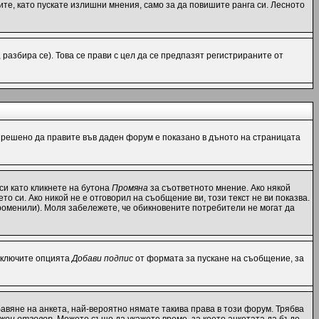
те, като пускате излишни мнения, само за да повишите ранга си. Лесното
азбира се). Това се прави с цел да се предпазят регистрираните от
разрешено да правите във даден форум е показано в дъното на страницата
си като кликнете на бутона
Промяна
за съответното мнение. Ако някой
то си. Ако никой не е отговорил на съобщение ви, този текст не ви показва.
роменили). Моля забележете, че обикновените потребители не могат да
 включите опцията
Добави подпис
от формата за пускане на съобщение, за
вяне на анкета, най-вероятно нямате такива права в този форум. Трябва