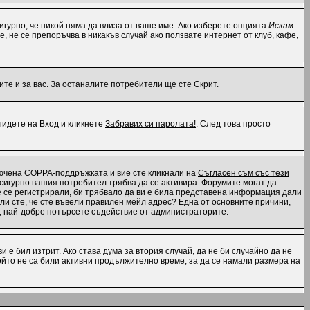
 сигурно, че никой няма да влиза от ваше име. Ако изберете опцията
Искам
е, не се препоръчва в никакъв случай ако ползвате интернет от клуб, кафе,
те и за вас. За останалите потребители ще сте Скрит.
отидете на Вход и кликнете
Забравих си паролата!
. След това просто
ключена COPPA-поддръжката и вие сте кликнали на
Съгласен съм със тези
, сигурно вашия потребител трябва да се активира. Форумите могат да
те се регистрирали, би трябвало да ви е била представена информация дали
 ли сте, че сте въвели правилен мейл адрес? Една от основните причини,
н, най-добре потърсете съдействие от администраторите.
 е бил изтрит. Ако става дума за втория случай, да не би случайно да не
йто не са били активни продължително време, за да се намали размера на