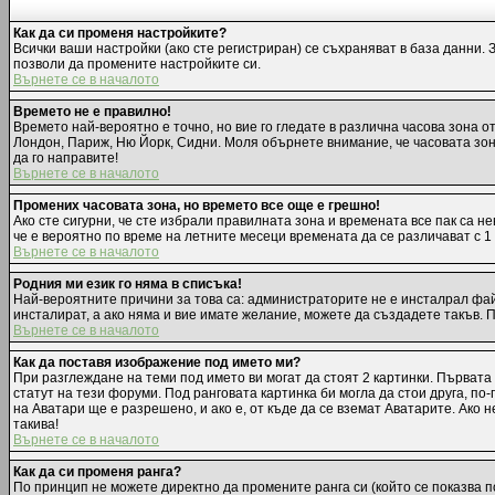
Как да си променя настройките?
Всички ваши настройки (ако сте регистриран) се съхраняват в база данни. 
позволи да промените настройките си.
Върнете се в началото
Времето не е правилно!
Времето най-вероятно е точно, но вие го гледате в различна часова зона 
Лондон, Париж, Ню Йорк, Сидни. Моля обърнете внимание, че часовата зона,
да го направите!
Върнете се в началото
Промених часовата зона, но времето все още е грешно!
Ако сте сигурни, че сте избрали правилната зона и времената все пак са н
че е вероятно по време на летните месеци времената да се различават с 1
Върнете се в началото
Родния ми език го няма в списъка!
Най-вероятните причини за това са: администраторите не е инсталрал фай
инсталират, а ако няма и вие имате желание, можете да създадете такъв.
Върнете се в началото
Как да поставя изображение под името ми?
При разглеждане на теми под името ви могат да стоят 2 картинки. Първата
статут на тези форуми. Под ранговата картинка би могла да стои друга, п
на Аватари ще е разрешено, и ако е, от къде да се вземат Аватарите. Ако
такива!
Върнете се в началото
Как да си променя ранга?
По принцип не можете директно да промените ранга си (който се показва п