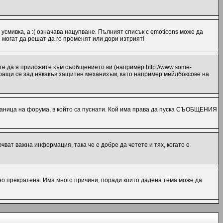
 усмивка, а :( означава нацупване. Пълният списък с emoticons може да
 могат да решат да го променят или дори изтрият!
те да я приложите към съобщението ви (например http://www.some-
миращи се зад някакъв защитен механизъм, като например мейлбоксове на
ница на форума, в който са пуснати. Кой има права да пуска СЪОБЩЕНИЯ
ат важна информация, така че е добре да четете и тях, когато е
но прекратена. Има много причини, поради които дадена тема може да