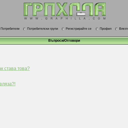
Потребители
Потребителски групи
Регистрирайте се
Профил
Влезт
Въпроси/Отговори
ак става това?
вляза?!