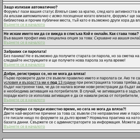
Защо излизам автоматично?
Форумът пази вашия статус
Влязъл
само за кратко, след като активността 
да влизам автоматично с всяко посещение
когато влизате, форумът ще зап
библиотека и прочие публични места, тъй като е възможно други хора да в
Върнете се в началото
Не искам името ми да се вижда в списъка Кой е онлайн. Как става това?
Във вашия профил има специална опция за това:
Скриване на вашия онла
Върнете се в началото
Забравих си паролата!
Без паника! Не е възможно да получите старата си парола, но за сметка на
следвайте инструкциите и ще получите нова парола за нула време!
Върнете се в началото
Добре, регистрирах се, но не мога да вляза!
Първо проверете дали сте въвели правилно името и паролата си. Ако те са
условия и възрастта ми е
под
13 години
при регистрацията тогава трябва да
бъдат настроени така, че да се налага всички нови регистрации да бъдат 
е необходима активация на потребителя. В случай, че активацията е задълж
поради които се използва активация е да се намали риска от потребители,
Върнете се в началото
Регистрирах се преди известно време, но сега не мога да вляза?!
Двете най-вероятни причини за това са: въвели сте неправилни име и парол
сте писали нищо по форумите за дълго време? Нормална практика на нато
базата данни. Свържете се с администраторите за информация. Можете да 
Върнете се в началото