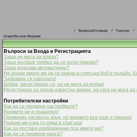
Въпроси/Отговори
Търсене
Graphilla.com Форуми
Въпроси за Входа и Регистрацията
Защо не мога да вляза?
Защо въобще трябва да се регистрирам?
Защо излизам автоматично?
Не искам името ми да се вижда в списъка Кой е онлайн. К
Забравих си паролата!
Добре, регистрирах се, но не мога да вляза!
Регистрирах се преди известно време, но сега не мога да 
Потребителски настройки
Как да си променя настройките?
Времето не е правилно!
Промених часовата зона, но времето все още е грешно!
Родния ми език го няма в списъка!
Как да поставя изображение под името ми?
Как да си променя ранга?