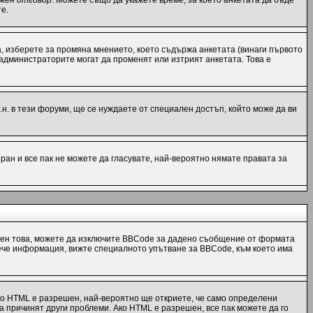
жен отговор
. Можете също да укажете време, за което анкетата да бъде
е.
, изберете за промяна мнението, което съдържа анкетата (винаги първото
 администраторите могат да променят или изтрият анкетата. Това е
н. в тези форуми, ще се нуждаете от специален достъп, който може да ви
ран и все пак не можете да гласувате, най-вероятно нямате правата за
ен това, можете да изключите BBCode за дадено съобщение от формата
 повече информация, вижте специалното упътване за BBCode, към което има
ко HTML е разрешен, най-вероятно ще откриете, че само определени
а причинят други проблеми. Ако HTML е разрешен, все пак можете да го