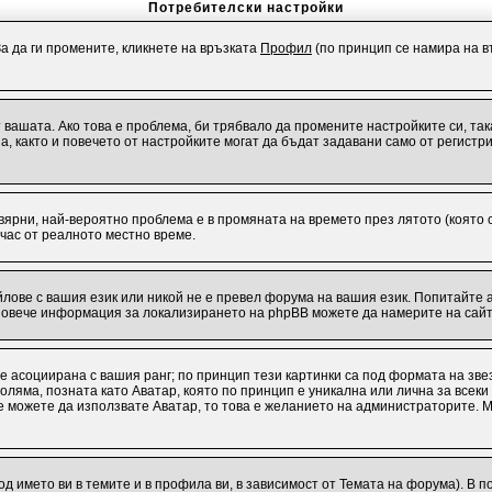
Потребителски настройки
За да ги промените, кликнете на връзката
Профил
(по принцип се намира на въ
от вашата. Ако това е проблема, би трябвало да промените настройките си, т
 както и повечето от настройките могат да бъдат задавани само от регистрир
евярни, най-вероятно проблема е в промяната на времето през лятото (която с
 час от реалното местно време.
лове с вашия език или никой не е превел форума на вашия език. Попитайте 
 Повече информация за локализирането на phpBB можете да намерите на сайт
 е асоциирана с вашия ранг; по принцип тези картинки са под формата на зв
о-голяма, позната като Аватар, която по принцип е уникална или лична за вс
 не можете да използвате Аватар, то това е желанието на администраторите. 
од името ви в темите и в профила ви, в зависимост от Темата на форума). В 