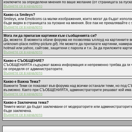
изключите за определени мнения по ваше желание (от страницата за пуск
Върнете се в началото
Какво са Smileys?
Smileys, или Emoticons са малки изображения, които могат да бъдат използв
бъде видян в страницата за пускане на мнения. Все пак не прекалявайте с
Върнете се в началото
Мога ли да прилагам картинки към съобщенията си?
Да, можете. В момента обаче форума не позволява ъплоуд на картинките ви
unknown-place.net/my-picture.gif). Не можете да прилагате картинки, нам
hotmail или yahoo, сайтове, защитени с парола и т.н. За да приложите карт
Върнете се в началото
Какво е СЪОБЩЕНИЕ?
СЪОБЩЕНИЯТА съдържат важна информация и непременно трябва да ги чет
се определя от администраторите.
Върнете се в началото
Какво е Важна Тема?
Важните Теми се показват във форума над всички останали теми, но под 
възможно. Както при СЪОБЩЕНИЯТА, администраторите решават кой има п
Върнете се в началото
Какво е Заключена тема?
Темите могат да бъдат заключвани от модераторите или администраторите.
бъде заключена.
Върнете се в началото