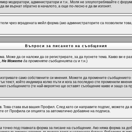
имер модератори, администратори и т.н.. Моля не злоупотребявайте с форуми
а ви върнат обратно в началото, а още по-лесно е да ви изгонят.
ели чрез вградената мейл форма (ако администраторите са позволили това, р
Въпроси за писането на съобщения
ма. Може да се наложи да се регистрирате, за да пуснете тема. Какво ви е 
,
Не Можете
да променяте съобщенията си
и т.н.)
 изтривате само собствените си мнения. Можете да промените съобщението 
ък текст, който индикира колко пъти и кога за последно сте променили мнение
енил съобщението (те най-вероятно ще оставят съобщение какво и защо са п
в. Това става във вашия Профил. След като си направите подпис, можете да
ите от Профила си опцията за автоматично добавяне на подписа.
та
точно под главната форма за писане на съобщение. Ако няма форма за доба