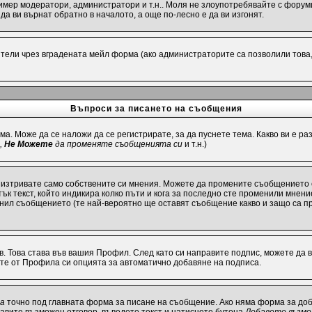
имер модератори, администратори и т.н.. Моля не злоупотребявайте с форуми
а ви върнат обратно в началото, а още по-лесно е да ви изгонят.
ели чрез вградената мейл форма (ако администраторите са позволили това, р
Въпроси за писането на съобщения
ма. Може да се наложи да се регистрирате, за да пуснете тема. Какво ви е 
,
Не Можете
да променяте съобщенията си
и т.н.)
 изтривате само собствените си мнения. Можете да промените съобщението 
ък текст, който индикира колко пъти и кога за последно сте променили мнение
енил съобщението (те най-вероятно ще оставят съобщение какво и защо са п
в. Това става във вашия Профил. След като си направите подпис, можете да
ите от Профила си опцията за автоматично добавяне на подписа.
та
точно под главната форма за писане на съобщение. Ако няма форма за доба