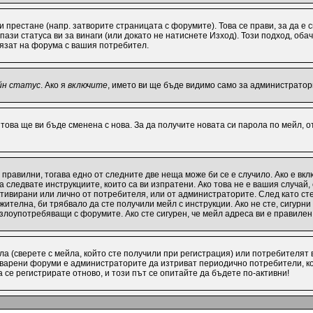
ви престане (напр. затворите страницата с форумите). Това се прави, за да е
ази статуса ви за винаги (или докато не натиснете Изход). Този подход, обач
лязат на форума с вашия потребител.
йн статус
. Ако я
включите
, името ви ще бъде видимо само за администратори
 това ще ви бъде сменена с нова. За да получите новата си парола по мейл, 
 правилни, тогава едно от следните две неща може би се е случило. Ако е в
 следвате инструкциите, които са ви изпратени. Ако това не е вашия случай
активирани или лично от потребителя, или от администраторите. След като с
ителна, би трябвало да сте получили мейл с инструкции. Ако не сте, сигурни
 злоупотребяващи с форумите. Ако сте сигурен, че мейл адреса ви е правиле
а (сверете с мейла, който сте получили при регистрация) или потребителят ви
варени форуми е администраторите да изтриват периодично потребители, ко
се регистрирате отново, и този път се опитайте да бъдете по-активни!