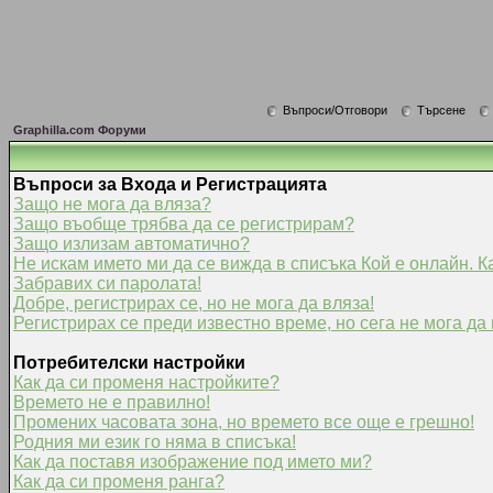
Въпроси/Отговори
Търсене
Graphilla.com Форуми
Въпроси за Входа и Регистрацията
Защо не мога да вляза?
Защо въобще трябва да се регистрирам?
Защо излизам автоматично?
Не искам името ми да се вижда в списъка Кой е онлайн. К
Забравих си паролата!
Добре, регистрирах се, но не мога да вляза!
Регистрирах се преди известно време, но сега не мога да 
Потребителски настройки
Как да си променя настройките?
Времето не е правилно!
Промених часовата зона, но времето все още е грешно!
Родния ми език го няма в списъка!
Как да поставя изображение под името ми?
Как да си променя ранга?