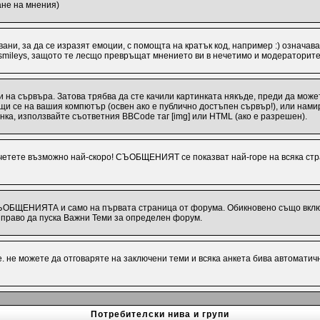
ане на мнения)
ани, за да се изразят емоции, с помощта на кратък код, например :) означава
 smileys, защото те лесщо превръщат мнението ви в нечетимо и модераторите
 на сървъра. Затова трябва да сте качили картинката някъде, преди да може
иращи се на вашия компютър (освен ако е публично достъпен сървър!), или на
инка, използвайте съответния BBCode таг [img] или HTML (ако е разрешен).
ете възможно най-скоро! СЪОБЩЕНИЯТ се показват най-горе на всяка стра
СЪОБЩЕНИЯТА и само на първата страница от форума. Обикновено също включв
раво да пуска Важни Теми за определен форум.
 не можете да отговаряте на заключени теми и всяка анкета бива автоматич
Потребителски нива и групи