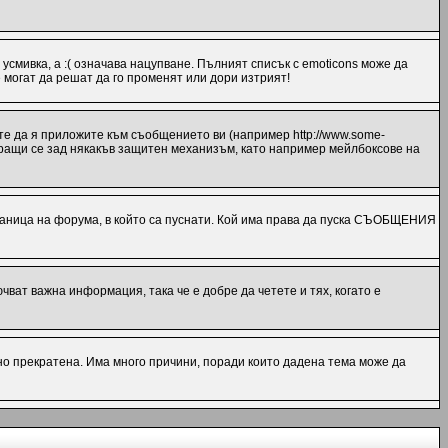
 усмивка, а :( означава нацупване. Пълният списък с emoticons може да
 могат да решат да го променят или дори изтрият!
те да я приложите към съобщението ви (например http://www.some-
миращи се зад някакъв защитен механизъм, като например мейлбоксове на
ница на форума, в който са пуснати. Кой има права да пуска СЪОБЩЕНИЯ
ат важна информация, така че е добре да четете и тях, когато е
но прекратена. Има много причини, поради които дадена тема може да