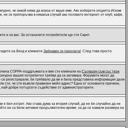
 сигурно, че никой няма да влиза от ваше име. Ако изберете опцията
Искам
е, не се препоръчва в никакъв случай ако ползвате интернет от клуб, кафе,
те и за вас. За останалите потребители ще сте Скрит.
отидете на Вход и кликнете
Забравих си паролата!
. След това просто
ключена COPPA-поддръжката и вие сте кликнали на
Съгласен съм със тези
, сигурно вашия потребител трябва да се активира. Форумите могат да
те се регистрирали, би трябвало да ви е била представена информация дали
 ли сте, че сте въвели правилен мейл адрес? Една от основните причини,
н, най-добре потърсете съдействие от администраторите.
 е бил изтрит. Ако става дума за втория случай, да не би случайно да не
йто не са били активни продължително време, за да се намали размера на