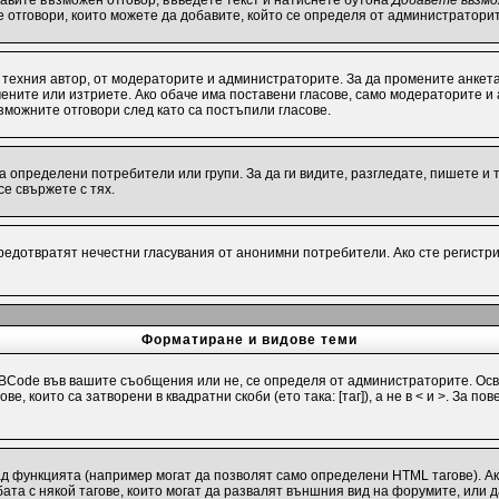
бавите възможен отговор, въведете текст и натиснете бутона
Добавете възмо
е отговори, които можете да добавите, който се определя от администраторит
техния автор, от модераторите и администраторите. За да промените анкета
омените или изтриете. Ако обаче има поставени гласове, само модераторите и
можните отговори след като са постъпили гласове.
определени потребители или групи. За да ги видите, разгледате, пишете и т.
е свържете с тях.
предотвратят нечестни гласувания от анонимни потребители. Ако сте регистри
Форматиране и видове теми
Code във вашите съобщения или не, се определя от администраторите. Осв
е, които са затворени в квадратни скоби (ето така: [таг]), а не в < и >. За
ад функцията (например могат да позволят само определени HTML тагове). А
та с някой тагове, които могат да развалят външния вид на форумите, или д