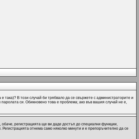
а е така)? В този случай би трябвало да се свържете с администраторите и
и паролата си. Обикновено това е проблема; ако във вашия случай не е,
, обаче, регистрацията ще ви даде достъп до специални функции,
и. Регистрацията отнема само няколко минути и е препоръчително да се