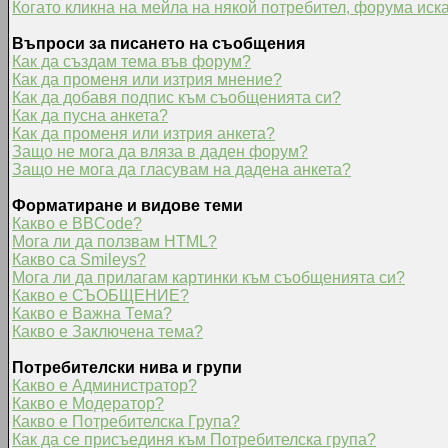
Когато кликна на мейла на някой потребител, форума иска
Въпроси за писането на съобщения
Как да създам тема във форум?
Как да променя или изтрия мнение?
Как да добавя подпис към съобщенията си?
Как да пусна анкета?
Как да променя или изтрия анкета?
Защо не мога да вляза в даден форум?
Защо не мога да гласувам на дадена анкета?
Форматиране и видове теми
Какво е BBCode?
Мога ли да ползвам HTML?
Какво са Smileys?
Мога ли да прилагам картинки към съобщенията си?
Какво е СЪОБЩЕНИЕ?
Какво е Важна Тема?
Какво е Заключена тема?
Потребителски нива и групи
Какво е Администратор?
Какво е Модератор?
Какво е Потребителска Група?
Как да се присъединя към Потребителска група?