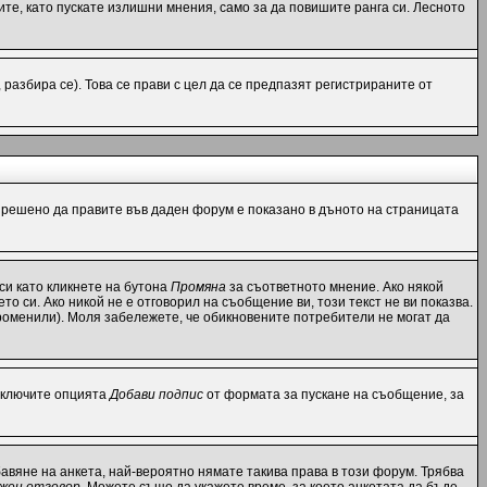
те, като пускате излишни мнения, само за да повишите ранга си. Лесното
азбира се). Това се прави с цел да се предпазят регистрираните от
разрешено да правите във даден форум е показано в дъното на страницата
си като кликнете на бутона
Промяна
за съответното мнение. Ако някой
то си. Ако никой не е отговорил на съобщение ви, този текст не ви показва.
роменили). Моля забележете, че обикновените потребители не могат да
 включите опцията
Добави подпис
от формата за пускане на съобщение, за
вяне на анкета, най-вероятно нямате такива права в този форум. Трябва