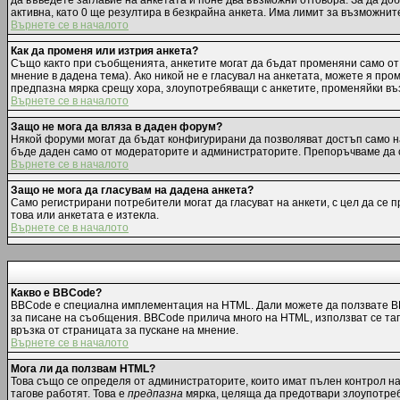
да въведете заглавие на анкетата и поне два възможни отговора. За да до
активна, като 0 ще резултира в безкрайна анкета. Има лимит за възможнит
Върнете се в началото
Как да променя или изтрия анкета?
Също както при съобщенията, анкетите могат да бъдат променяни само от 
мнение в дадена тема). Ако никой не е гласувал на анкетата, можете я пр
предпазна мярка срещу хора, злоупотребяващи с анкетите, променяйки въз
Върнете се в началото
Защо не мога да вляза в даден форум?
Някой форуми могат да бъдат конфигурирани да позволяват достъп само на 
бъде даден само от модераторите и администраторите. Препоръчваме да с
Върнете се в началото
Защо не мога да гласувам на дадена анкета?
Само регистрирани потребители могат да гласуват на анкети, с цел да се 
това или анкетата е изтекла.
Върнете се в началото
Какво е BBCode?
BBCode е специална имплементация на HTML. Дали можете да ползвате BB
за писане на съобщения. BBCode прилича много на HTML, използват се тагов
връзка от страницата за пускане на мнение.
Върнете се в началото
Мога ли да ползвам HTML?
Това също се определя от администраторите, които имат пълен контрол н
тагове работят. Това е
предпазна
мярка, целяща да предотвари злоупотреба