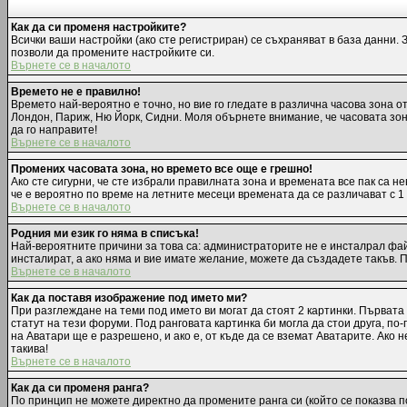
Как да си променя настройките?
Всички ваши настройки (ако сте регистриран) се съхраняват в база данни. 
позволи да промените настройките си.
Върнете се в началото
Времето не е правилно!
Времето най-вероятно е точно, но вие го гледате в различна часова зона 
Лондон, Париж, Ню Йорк, Сидни. Моля обърнете внимание, че часовата зона,
да го направите!
Върнете се в началото
Промених часовата зона, но времето все още е грешно!
Ако сте сигурни, че сте избрали правилната зона и времената все пак са н
че е вероятно по време на летните месеци времената да се различават с 1
Върнете се в началото
Родния ми език го няма в списъка!
Най-вероятните причини за това са: администраторите не е инсталрал фай
инсталират, а ако няма и вие имате желание, можете да създадете такъв.
Върнете се в началото
Как да поставя изображение под името ми?
При разглеждане на теми под името ви могат да стоят 2 картинки. Първата
статут на тези форуми. Под ранговата картинка би могла да стои друга, п
на Аватари ще е разрешено, и ако е, от къде да се вземат Аватарите. Ако
такива!
Върнете се в началото
Как да си променя ранга?
По принцип не можете директно да промените ранга си (който се показва п