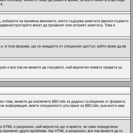
жен отговор
. Можете също да укажете време, за което анкетата да бъде
е.
, изберете за промяна мнението, което съдържа анкетата (винаги първото
 администраторите могат да променят или изтрият анкетата. Това е
н. в тези форуми, ще се нуждаете от специален достъп, който може да ви
ран и все пак не можете да гласувате, най-вероятно нямате правата за
ен това, можете да изключите BBCode за дадено съобщение от формата
 повече информация, вижте специалното упътване за BBCode, към което има
ко HTML е разрешен, най-вероятно ще откриете, че само определени
а причинят други проблеми. Ако HTML е разрешен, все пак можете да го