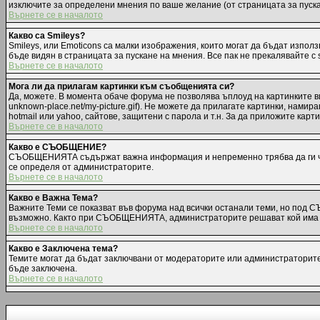
изключите за определени мнения по ваше желание (от страницата за пуск
Върнете се в началото
Какво са Smileys?
Smileys, или Emoticons са малки изображения, които могат да бъдат използв
бъде видян в страницата за пускане на мнения. Все пак не прекалявайте с
Върнете се в началото
Мога ли да прилагам картинки към съобщенията си?
Да, можете. В момента обаче форума не позволява ъплоуд на картинките ви
unknown-place.net/my-picture.gif). Не можете да прилагате картинки, нам
hotmail или yahoo, сайтове, защитени с парола и т.н. За да приложите карт
Върнете се в началото
Какво е СЪОБЩЕНИЕ?
СЪОБЩЕНИЯТА съдържат важна информация и непременно трябва да ги чет
се определя от администраторите.
Върнете се в началото
Какво е Важна Тема?
Важните Теми се показват във форума над всички останали теми, но под 
възможно. Както при СЪОБЩЕНИЯТА, администраторите решават кой има п
Върнете се в началото
Какво е Заключена тема?
Темите могат да бъдат заключвани от модераторите или администраторите.
бъде заключена.
Върнете се в началото