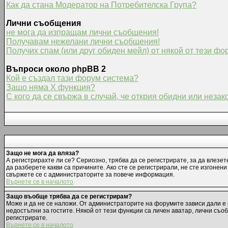
Как да стана Модератор на Потребителска Група?
Лични съобщения
не мога да изпращам лични съобщения!
Получавам нежелани лични съобщения!
Получих спам (или друг обиден мейл) от някой от тези фо
Въпроси около phpBB 2
Кой е създал тази форум система?
Защо няма X функция?
С кого да се свържа в случай, че открия обидни или неза
Защо не мога да вляза?
А регистрирахте ли се? Сериозно, трябва да се регистрирате, за да влезет
да разберете какви са причините. Ако сте се регистрирали, не сте изгонен
свържете се с администраторите за повече информация.
Върнете се в началото
Защо въобще трябва да се регистрирам?
Може и да не се наложи. От администраторите на форумите зависи дали е 
недостъпни за гостите. Някой от тези функции са личен аватар, лични съо
регистрирате.
Върнете се в началото