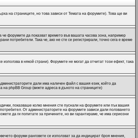
рха на страниците, но това зависи от Темата на форумите). Това ще ви
ака че форумите да показват времето във вашата часова зона, например
ани потребители. Така че, ако не сте се регистрирали, точно сега е време
е използва в някой страни). Форумите не могат да отчитат този ефект, така
администраторите дали има наличен файл с вашия език, който да
а на phpBB Group (вижте адреса в дъното на страниците)
ездички, показваше колко мнения сте пуснали на форумите или пък вашия
еки потребител. От администраторите на форумите зависи дали ползването
Можете да ги попитате за причините, но ви гарантираме, че има сериозни
повечето форуми ранговете се използват за да индицират броя мнения,