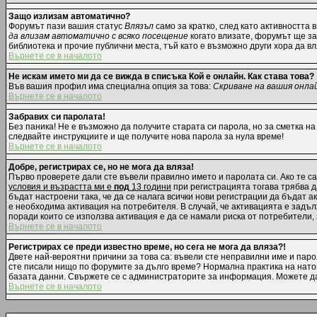
Защо излизам автоматично?
Форумът пази вашия статус
Влязъл
само за кратко, след като активността 
да влизам автоматично с всяко посещение
когато влизате, форумът ще зап
библиотека и прочие публични места, тъй като е възможно други хора да в
Върнете се в началото
Не искам името ми да се вижда в списъка Кой е онлайн. Как става това?
Във вашия профил има специална опция за това:
Скриване на вашия онла
Върнете се в началото
Забравих си паролата!
Без паника! Не е възможно да получите старата си парола, но за сметка на
следвайте инструкциите и ще получите нова парола за нула време!
Върнете се в началото
Добре, регистрирах се, но не мога да вляза!
Първо проверете дали сте въвели правилно името и паролата си. Ако те са
условия и възрастта ми е
под
13 години
при регистрацията тогава трябва да
бъдат настроени така, че да се налага всички нови регистрации да бъдат 
е необходима активация на потребителя. В случай, че активацията е задълж
поради които се използва активация е да се намали риска от потребители,
Върнете се в началото
Регистрирах се преди известно време, но сега не мога да вляза?!
Двете най-вероятни причини за това са: въвели сте неправилни име и парол
сте писали нищо по форумите за дълго време? Нормална практика на нато
базата данни. Свържете се с администраторите за информация. Можете да 
Върнете се в началото