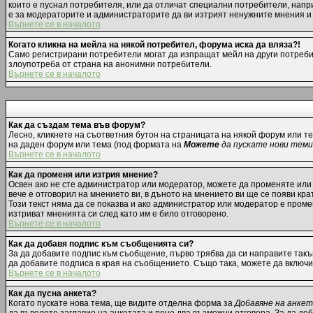
които е пуснал потребителя, или да отличат специални потребители, напр
е за модераторите и администраторите да ви изтрият ненужните мнения и д
Върнете се в началото
Когато кликна на мейла на някой потребител, форума иска да вляза?!
Само регистрирани потребители могат да изпращат мейл на други потребит
злоупотреба от страна на анонимни потребители.
Върнете се в началото
Как да създам тема във форум?
Лесно, кликнете на съответния бутон на страницата на някой форум или те
на даден форум или тема (под формата на
Можете
да пускате нови теми
Върнете се в началото
Как да променя или изтрия мнение?
Освен ако не сте администратор или модератор, можете да променяте или
вече е отговорил на мнението ви, в дъното на мнението ви ще се появи крат
Този текст няма да се показва и ако администратор или модератор е пром
изтриват мненията си след като им е било отговорено.
Върнете се в началото
Как да добавя подпис към съобщенията си?
За да добавите подпис към съобщение, първо трябва да си направите такъ
да добавите подписа в края на съобщението. Също така, можете да включ
Върнете се в началото
Как да пусна анкета?
Когато пускате нова тема, ще видите отделна форма за
Добавяне на анке