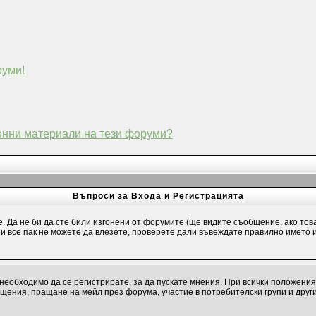
руми!
конни материали на тези форуми?
Въпроси за Входа и Регистрацията
е. Да не би да сте били изгонени от форумите (ще видите съобщение, ако тов
и и все пак не можете да влезете, проверете дали въвеждате правилно името 
необходимо да се регистрирате, за да пускате мнения. При всички положения
бщения, пращане на мейл през форума, участие в потребителски групи и друг