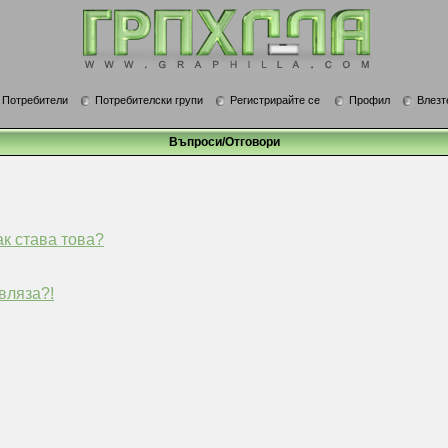
Потребители
Потребителски групи
Регистрирайте се
Профил
Влезт
Въпроси/Отговори
ак става това?
вляза?!