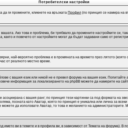
Потребителски настройки
За да ги промените, кликнете на връзката
Профил
(по принцип се намира на въ
от вашата. Ако това е проблема, би трябвало да промените настройките си, т
 както и повечето от настройките могат да бъдат задавани само от регистрир
евярни, най-вероятно проблема е в промяната на времето през лятото (която с
 час от реалното местно време.
лове с вашия език или никой не е превел форума на вашия език. Попитайте 
 Повече информация за локализирането на phpBB можете да намерите на сайт
 е асоциирана с вашия ранг; по принцип тези картинки са под формата на зв
о-голяма, позната като Аватар, която по принцип е уникална или лична за вс
 не можете да използвате Аватар, то това е желанието на администраторите. 
од името ви в темите и в профила ви, в зависимост от Темата на форума). В 