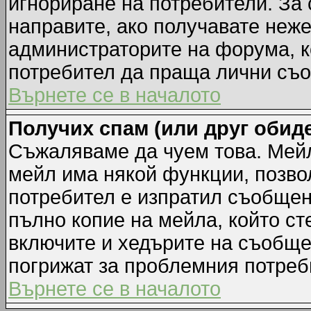
игнориране на потребители. За с
направите, ако получавате неж
администраторите на форума, к
потребител да праща лични съ
Върнете се в началото
Получих спам (или друг обиде
Съжаляваме да чуем това. Мейл
мейл има някой функции, позво
потребител е изпратил съобщен
пълно копие на мейла, който ст
включите и хедърите на съобще
погрижат за проблемния потреб
Върнете се в началото