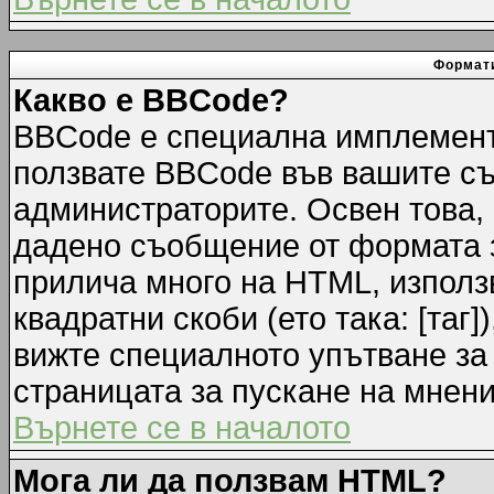
Формати
Какво е BBCode?
BBCode е специална имплемент
ползвате BBCode във вашите съ
администраторите. Освен това,
дадено съобщение от формата 
прилича много на HTML, използв
квадратни скоби (ето така: [таг]
вижте специалното упътване за
страницата за пускане на мнени
Върнете се в началото
Мога ли да ползвам HTML?