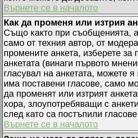
Върнете се в началото
Как да променя или изтрия а
Също както при съобщенията, а
само от техния автор, от модер
промените анкета, изберете за
анкетата (винаги първото мнени
гласувал на анкетата, можете я
има поставени гласове, само м
да променят или изтрият анкета
хора, злоупотребяващи с анкет
след като са постъпили гласове
Върнете се в началото