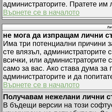
администраторите. Пратете им
Върнете се в началото
Ли
не мога да изпращам лични 
Има три потенциални причини за
сте влязъл, администраторите 
всички, или администраторите 
само за вас. Ако става дума за
администраторите и да попитате
Върнете се в началото
Получавам нежелани лични 
В бъдещи версии на този софту