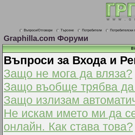
Въпроси/Отговори
Търсене
Потребители
Потребителски 
Graphilla.com Форуми
В
Въпроси за Входа и Ре
Защо не мога да вляза?
Защо въобще трябва да
Защо излизам автомати
Не искам името ми да с
онлайн. Как става това?