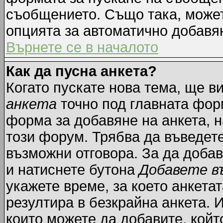
съобщението. Също така, може
опцията за автоматично добавя
Върнете се в началото
Как да пусна анкета?
Когато пускате нова тема, ще 
анкета
точно под главната фор
форма за добавяне на анкета, н
този форум. Трябва да въведете
възможни отговора. За да добав
и натиснете бутона
Добавете в
укажете време, за което анкетат
резултира в безкрайна анкета. 
които можете да добавите, койт