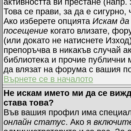
активността ви престане (напр.
Това се прави, за да е сигурно,
Ако изберете опцията
Искам да
посещение
когато влизате, фор
(или докато не натиснете Изход)
препоръчва в никакъв случай ак
библиотека и прочие публични м
да влязат на форума с вашия п
Върнете се в началото
Не искам името ми да се вижд
става това?
Във вашия профил има специал
онлайн статус
. Ако я
включит