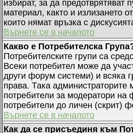
избират, за да предотврятяват 
материал, както и излизането о
които нямат връзка с дискусията
Върнете се в началото
Какво е Потребителска Група
Потребителските групи са средс
Всеки потребител може да участ
други форум системи) и всяка 
права. Така администраторите м
потребители за модератори на 
потребители до личен (скрит) фо
Върнете се в началото
Как да се присъединя към По