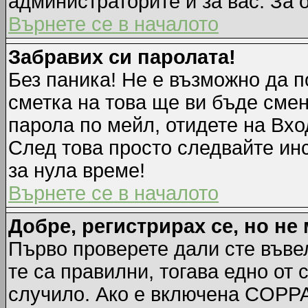
администраторите и за вас. За 
Върнете се в началото
Забравих си паролата!
Без паника! Не е възможно да п
сметка на това ще ви бъде смен
парола по мейл, отидете на Вхо
След това просто следвайте ин
за нула време!
Върнете се в началото
Добре, регистрирах се, но не 
Първо проверете дали сте въве
те са правилни, тогава едно от
случило. Ако е включена COPPA