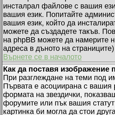
инсталрал файлове с вашия ези
вашия език. Попитайте админис
вашия език, който да инсталират
можете да създадете такъв. По
на phpBB можете да намерите н
адреса в дъното на страниците)
Върнете се в началото
Как да поставя изображение 
При разглеждане на теми под им
Първата е асоциирана с вашия р
формата на звездички, показва
форумите или пък вашия статут
картинка би могла да стои друга