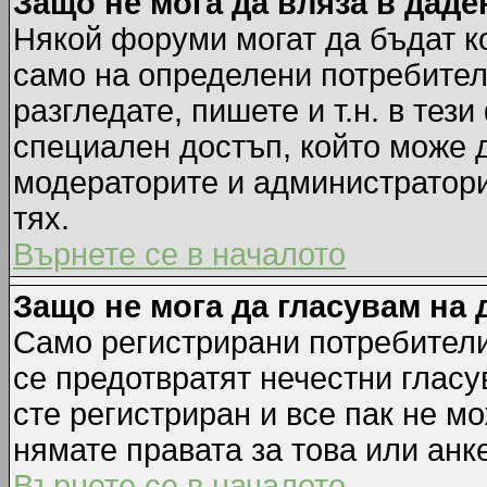
Защо не мога да вляза в дад
Някой форуми могат да бъдат к
само на определени потребители
разгледате, пишете и т.н. в тез
специален достъп, който може 
модераторите и администратори
тях.
Върнете се в началото
Защо не мога да гласувам на 
Само регистрирани потребители 
се предотвратят нечестни гласу
сте регистриран и все пак не м
нямате правата за това или анке
Върнете се в началото