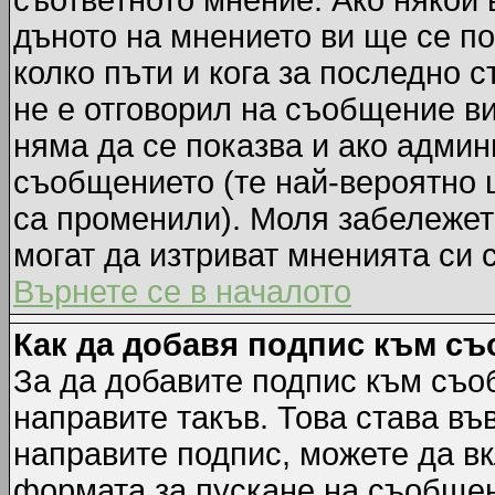
съответното мнение. Ако някой 
дъното на мнението ви ще се по
колко пъти и кога за последно 
не е отговорил на съобщение ви,
няма да се показва и ако адми
съобщението (те най-вероятно 
са променили). Моля забележет
могат да изтриват мненията си 
Върнете се в началото
Как да добавя подпис към с
За да добавите подпис към съо
направите такъв. Това става в
направите подпис, можете да в
формата за пускане на съобщен