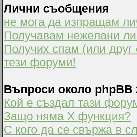
Лични съобщения
не мога да изпращам л
Получавам нежелани ли
Получих спам (или друг 
тези форуми!
Въпроси около phpBB 
Кой е създал тази фору
Защо няма X функция?
С кого да се свържа в с