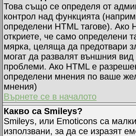
Това също се определя от адми
контрол над функцията (наприм
определени HTML тагове). Ако 
откриете, че само определени т
мярка, целяща да предотвари зл
могат да развалят външния вид
проблеми. Ако HTML е разрешен,
определени мнения по ваше жел
мнения)
Върнете се в началото
Какво са Smileys?
Smileys, или Emoticons са малк
използвани, за да се изразят ем