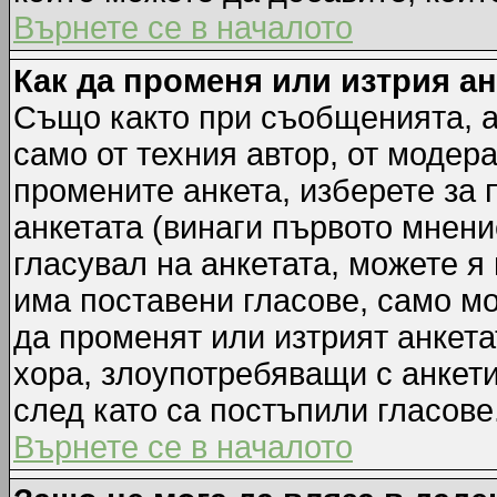
Върнете се в началото
Как да променя или изтрия а
Също както при съобщенията, а
само от техния автор, от модер
промените анкета, изберете за
анкетата (винаги първото мнени
гласувал на анкетата, можете я
има поставени гласове, само м
да променят или изтрият анкета
хора, злоупотребяващи с анкет
след като са постъпили гласове
Върнете се в началото