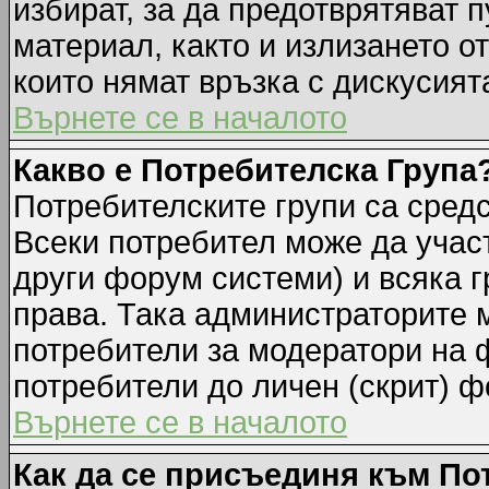
избират, за да предотврятяват 
материал, както и излизането о
които нямат връзка с дискусията
Върнете се в началото
Какво е Потребителска Група
Потребителските групи са средс
Всеки потребител може да участ
други форум системи) и всяка 
права. Така администраторите м
потребители за модератори на 
потребители до личен (скрит) фо
Върнете се в началото
Как да се присъединя към По