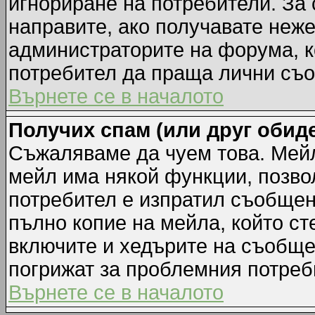
игнориране на потребители. За с
направите, ако получавате неж
администраторите на форума, к
потребител да праща лични съ
Върнете се в началото
Получих спам (или друг обиде
Съжаляваме да чуем това. Мейл
мейл има някой функции, позво
потребител е изпратил съобщен
пълно копие на мейла, който ст
включите и хедърите на съобще
погрижат за проблемния потреб
Върнете се в началото