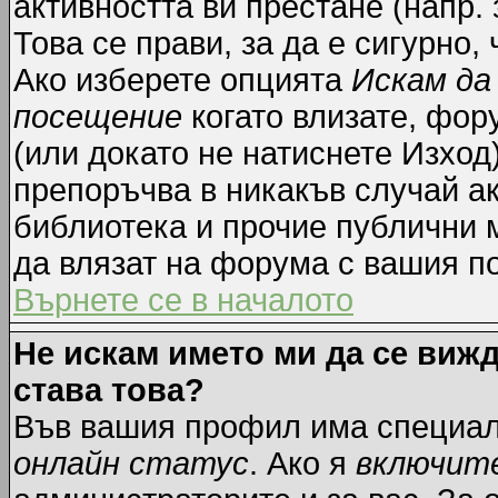
активността ви престане (напр.
Това се прави, за да е сигурно,
Ако изберете опцията
Искам да
посещение
когато влизате, фор
(или докато не натиснете Изход)
препоръчва в никакъв случай ак
библиотека и прочие публични м
да влязат на форума с вашия п
Върнете се в началото
Не искам името ми да се вижд
става това?
Във вашия профил има специал
онлайн статус
. Ако я
включит