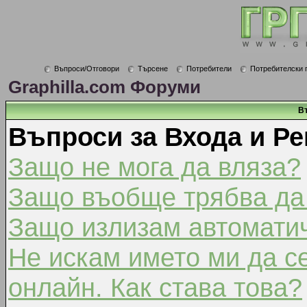
Въпроси/Отговори
Търсене
Потребители
Потребителски 
Graphilla.com Форуми
В
Въпроси за Входа и Ре
Защо не мога да вляза?
Защо въобще трябва да
Защо излизам автомати
Не искам името ми да с
онлайн. Как става това?