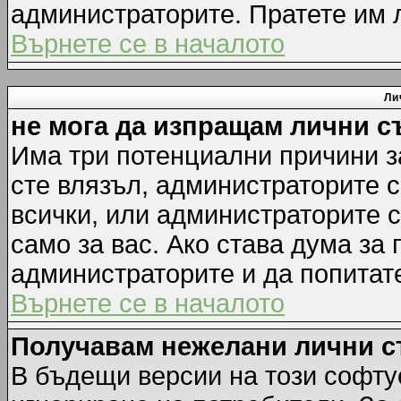
администраторите. Пратете им
Върнете се в началото
Ли
не мога да изпращам лични 
Има три потенциални причини за
сте влязъл, администраторите 
всички, или администраторите 
само за вас. Ако става дума за
администраторите и да попитате
Върнете се в началото
Получавам нежелани лични 
В бъдещи версии на този софту