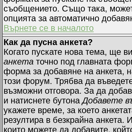
съобщението. Също така, може
опцията за автоматично добавя
Върнете се в началото
Как да пусна анкета?
Когато пускате нова тема, ще 
анкета
точно под главната фор
форма за добавяне на анкета, н
този форум. Трябва да въведете
възможни отговора. За да добав
и натиснете бутона
Добавете в
укажете време, за което анкетат
резултира в безкрайна анкета. 
които можете да добавите, койт