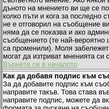
съответното мнение. Ако някой 
дъното на мнението ви ще се по
колко пъти и кога за последно 
не е отговорил на съобщение ви,
няма да се показва и ако адми
съобщението (те най-вероятно 
са променили). Моля забележет
могат да изтриват мненията си 
Върнете се в началото
Как да добавя подпис към с
За да добавите подпис към съо
направите такъв. Това става в
направите подпис, можете да в
формата за пускане на съобщен