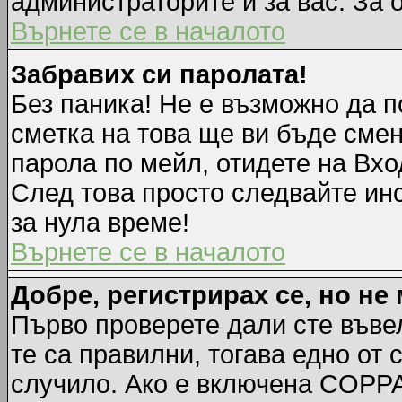
администраторите и за вас. За 
Върнете се в началото
Забравих си паролата!
Без паника! Не е възможно да п
сметка на това ще ви бъде смен
парола по мейл, отидете на Вхо
След това просто следвайте ин
за нула време!
Върнете се в началото
Добре, регистрирах се, но не 
Първо проверете дали сте въве
те са правилни, тогава едно от
случило. Ако е включена COPPA