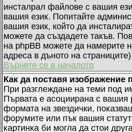
инсталрал файлове с вашия ези
вашия език. Попитайте админис
вашия език, който да инсталират
можете да създадете такъв. По
на phpBB можете да намерите н
адреса в дъното на страниците)
Върнете се в началото
Как да поставя изображение 
При разглеждане на теми под им
Първата е асоциирана с вашия р
формата на звездички, показва
форумите или пък вашия статут
картинка би могла да стои друга