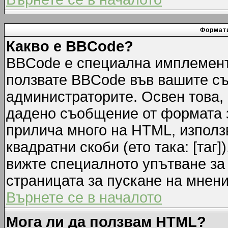
Формати
Какво е BBCode?
BBCode е специална имплемент
ползвате BBCode във вашите съ
администраторите. Освен това,
дадено съобщение от формата 
прилича много на HTML, използв
квадратни скоби (ето така: [таг]
вижте специалното упътване за
страницата за пускане на мнени
Върнете се в началото
Мога ли да ползвам HTML?