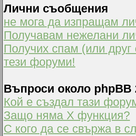
Лични съобщения
не мога да изпращам л
Получавам нежелани ли
Получих спам (или друг 
тези форуми!
Въпроси около phpBB 
Кой е създал тази фору
Защо няма X функция?
С кого да се свържа в с