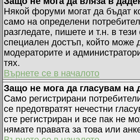
Защо не мога да вляза в дад
Някой форуми могат да бъдат к
само на определени потребители
разгледате, пишете и т.н. в тез
специален достъп, който може 
модераторите и администратори
тях.
Върнете се в началото
Защо не мога да гласувам на 
Само регистрирани потребители 
се предотвратят нечестни гласу
сте регистриран и все пак не м
нямате правата за това или анке
Върнете се в началото