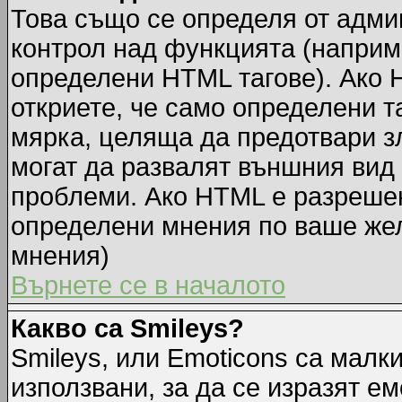
Това също се определя от адми
контрол над функцията (наприм
определени HTML тагове). Ако 
откриете, че само определени т
мярка, целяща да предотвари зл
могат да развалят външния вид
проблеми. Ако HTML е разрешен,
определени мнения по ваше жел
мнения)
Върнете се в началото
Какво са Smileys?
Smileys, или Emoticons са малк
използвани, за да се изразят ем