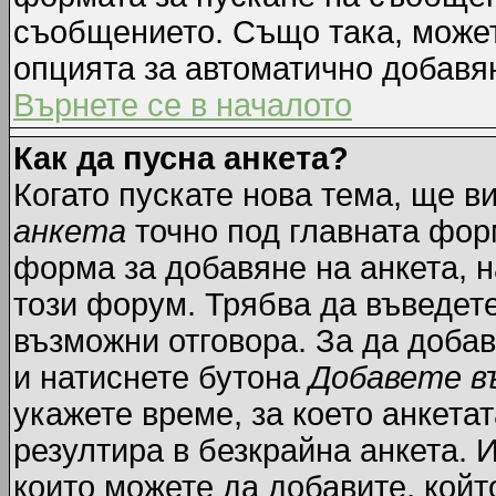
съобщението. Също така, може
опцията за автоматично добавя
Върнете се в началото
Как да пусна анкета?
Когато пускате нова тема, ще 
анкета
точно под главната фор
форма за добавяне на анкета, н
този форум. Трябва да въведете
възможни отговора. За да добав
и натиснете бутона
Добавете в
укажете време, за което анкетат
резултира в безкрайна анкета. 
които можете да добавите, койт