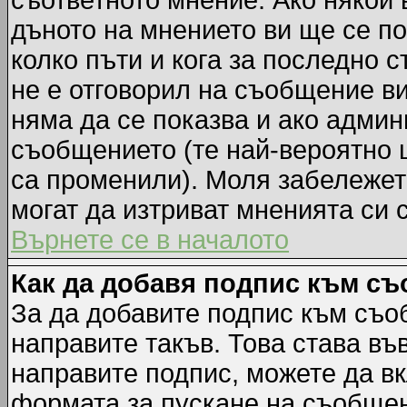
съответното мнение. Ако някой 
дъното на мнението ви ще се по
колко пъти и кога за последно 
не е отговорил на съобщение ви,
няма да се показва и ако адми
съобщението (те най-вероятно 
са променили). Моля забележет
могат да изтриват мненията си 
Върнете се в началото
Как да добавя подпис към с
За да добавите подпис към съо
направите такъв. Това става в
направите подпис, можете да в
формата за пускане на съобщен