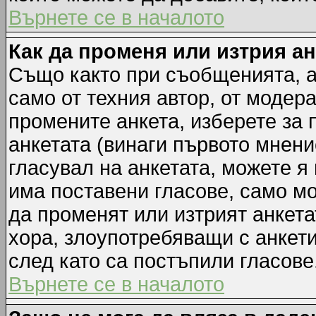
Върнете се в началото
Как да променя или изтрия а
Също както при съобщенията, а
само от техния автор, от модер
промените анкета, изберете за
анкетата (винаги първото мнени
гласувал на анкетата, можете я
има поставени гласове, само м
да променят или изтрият анкета
хора, злоупотребяващи с анкет
след като са постъпили гласове
Върнете се в началото