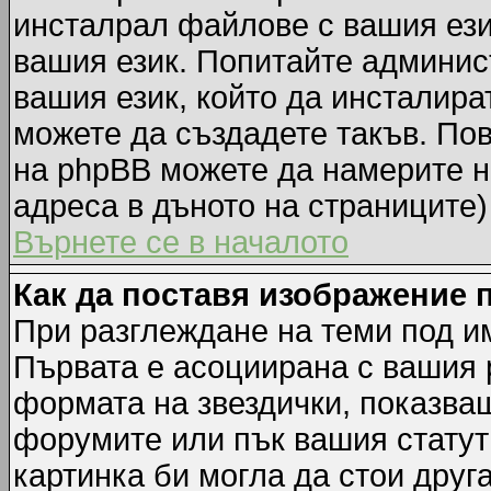
инсталрал файлове с вашия ези
вашия език. Попитайте админис
вашия език, който да инсталират
можете да създадете такъв. По
на phpBB можете да намерите н
адреса в дъното на страниците)
Върнете се в началото
Как да поставя изображение 
При разглеждане на теми под им
Първата е асоциирана с вашия р
формата на звездички, показва
форумите или пък вашия статут
картинка би могла да стои друга