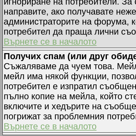
игнориране на потребители. За с
направите, ако получавате неж
администраторите на форума, к
потребител да праща лични съ
Върнете се в началото
Получих спам (или друг обиде
Съжаляваме да чуем това. Мейл
мейл има някой функции, позво
потребител е изпратил съобщен
пълно копие на мейла, който ст
включите и хедърите на съобще
погрижат за проблемния потреб
Върнете се в началото