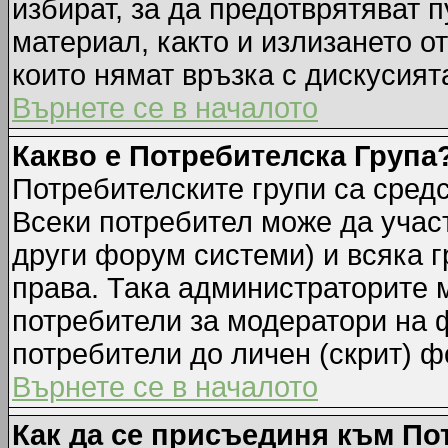
избират, за да предотврятяват 
материал, както и излизането о
които нямат връзка с дискусията
Върнете се в началото
Какво е Потребителска Група
Потребителските групи са средс
Всеки потребител може да участ
други форум системи) и всяка 
права. Така администраторите м
потребители за модератори на 
потребители до личен (скрит) фо
Върнете се в началото
Как да се присъединя към По