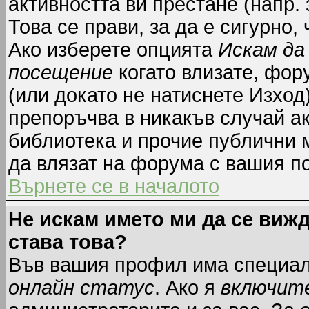
активността ви престане (напр.
Това се прави, за да е сигурно,
Ако изберете опцията
Искам да
посещение
когато влизате, фор
(или докато не натиснете Изход)
препоръчва в никакъв случай ак
библиотека и прочие публични м
да влязат на форума с вашия п
Върнете се в началото
Не искам името ми да се вижд
става това?
Във вашия профил има специал
онлайн статус
. Ако я
включит