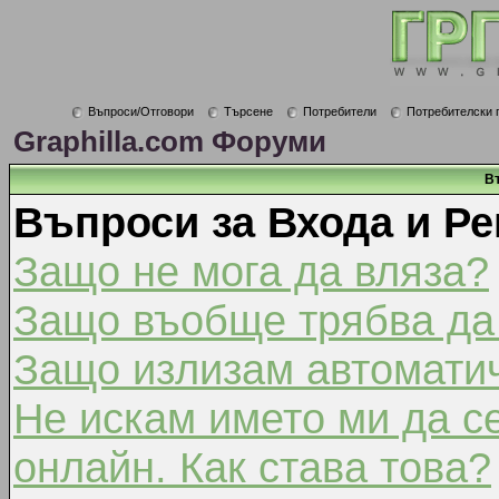
Въпроси/Отговори
Търсене
Потребители
Потребителски 
Graphilla.com Форуми
В
Въпроси за Входа и Ре
Защо не мога да вляза?
Защо въобще трябва да
Защо излизам автомати
Не искам името ми да с
онлайн. Как става това?