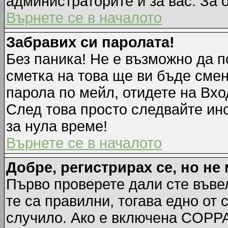
администраторите и за вас. За 
Върнете се в началото
Забравих си паролата!
Без паника! Не е възможно да п
сметка на това ще ви бъде смен
парола по мейл, отидете на Вхо
След това просто следвайте ин
за нула време!
Върнете се в началото
Добре, регистрирах се, но не 
Първо проверете дали сте въве
те са правилни, тогава едно от
случило. Ако е включена COPPA