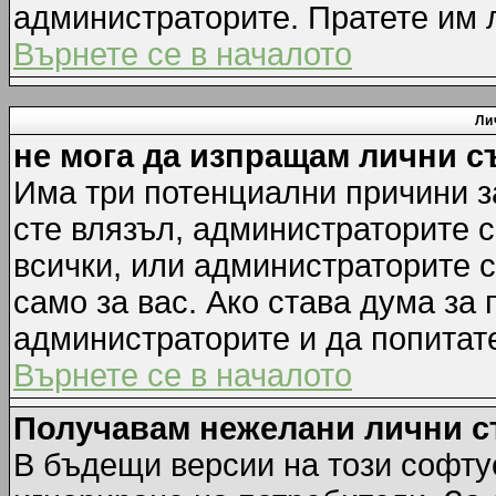
администраторите. Пратете им
Върнете се в началото
Ли
не мога да изпращам лични 
Има три потенциални причини за
сте влязъл, администраторите 
всички, или администраторите 
само за вас. Ако става дума за
администраторите и да попитате
Върнете се в началото
Получавам нежелани лични 
В бъдещи версии на този софту