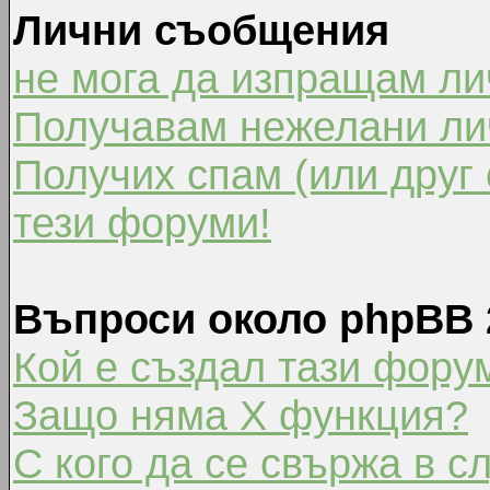
Лични съобщения
не мога да изпращам л
Получавам нежелани ли
Получих спам (или друг 
тези форуми!
Въпроси около phpBB 
Кой е създал тази фору
Защо няма X функция?
С кого да се свържа в с