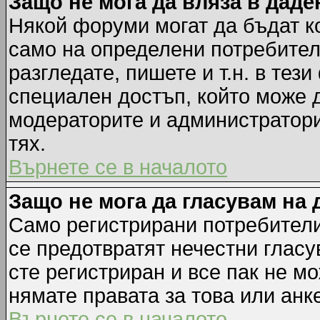
Защо не мога да вляза в дад
Някой форуми могат да бъдат к
само на определени потребители
разгледате, пишете и т.н. в тез
специален достъп, който може 
модераторите и администратори
тях.
Върнете се в началото
Защо не мога да гласувам на 
Само регистрирани потребители 
се предотвратят нечестни гласу
сте регистриран и все пак не м
нямате правата за това или анке
Върнете се в началото