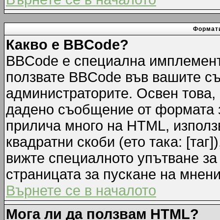
Формати
Какво е BBCode?
BBCode е специална имплемент
ползвате BBCode във вашите съ
администраторите. Освен това,
дадено съобщение от формата 
прилича много на HTML, използв
квадратни скоби (ето така: [таг]
вижте специалното упътване за
страницата за пускане на мнени
Върнете се в началото
Мога ли да ползвам HTML?