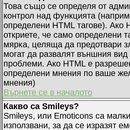
Това също се определя от адми
контрол над функцията (наприм
определени HTML тагове). Ако 
откриете, че само определени т
мярка, целяща да предотвари зл
могат да развалят външния вид
проблеми. Ако HTML е разрешен,
определени мнения по ваше жел
мнения)
Върнете се в началото
Какво са Smileys?
Smileys, или Emoticons са малк
използвани, за да се изразят ем