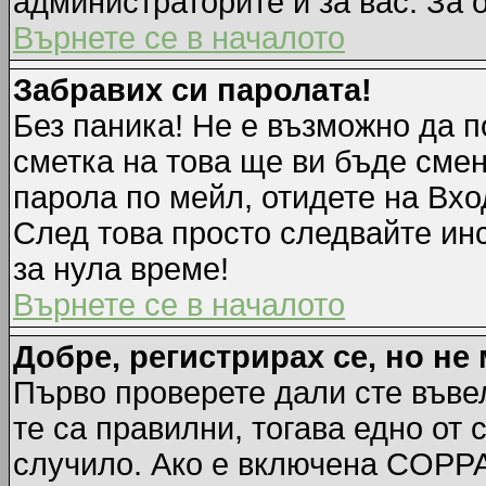
администраторите и за вас. За 
Върнете се в началото
Забравих си паролата!
Без паника! Не е възможно да п
сметка на това ще ви бъде смен
парола по мейл, отидете на Вхо
След това просто следвайте ин
за нула време!
Върнете се в началото
Добре, регистрирах се, но не 
Първо проверете дали сте въве
те са правилни, тогава едно от
случило. Ако е включена COPPA