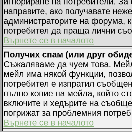
игнориране на потребители. За с
направите, ако получавате неж
администраторите на форума, к
потребител да праща лични съ
Върнете се в началото
Получих спам (или друг обиде
Съжаляваме да чуем това. Мейл
мейл има някой функции, позво
потребител е изпратил съобщен
пълно копие на мейла, който ст
включите и хедърите на съобще
погрижат за проблемния потреб
Върнете се в началото