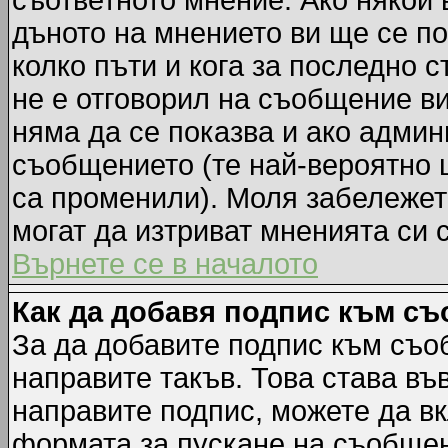
съответното мнение. Ако някой 
дъното на мнението ви ще се по
колко пъти и кога за последно 
не е отговорил на съобщение ви,
няма да се показва и ако адми
съобщението (те най-вероятно 
са променили). Моля забележет
могат да изтриват мненията си 
Върнете се в началото
Как да добавя подпис към с
За да добавите подпис към съо
направите такъв. Това става в
направите подпис, можете да в
формата за пускане на съобщен