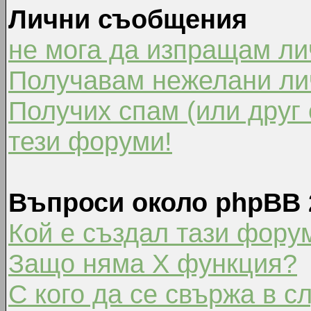
Лични съобщения
не мога да изпращам л
Получавам нежелани ли
Получих спам (или друг 
тези форуми!
Въпроси около phpBB 
Кой е създал тази фору
Защо няма X функция?
С кого да се свържа в с