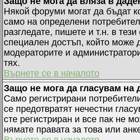
Защо не мога да вляза в дад
Някой форуми могат да бъдат к
само на определени потребители
разгледате, пишете и т.н. в тез
специален достъп, който може 
модераторите и администратори
тях.
Върнете се в началото
Защо не мога да гласувам на 
Само регистрирани потребители 
се предотвратят нечестни гласу
сте регистриран и все пак не м
нямате правата за това или анке
Върнете се в началото