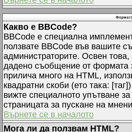
Формати
Какво е BBCode?
BBCode е специална имплемент
ползвате BBCode във вашите съ
администраторите. Освен това,
дадено съобщение от формата 
прилича много на HTML, използв
квадратни скоби (ето така: [таг]
вижте специалното упътване за
страницата за пускане на мнени
Върнете се в началото
Мога ли да ползвам HTML?