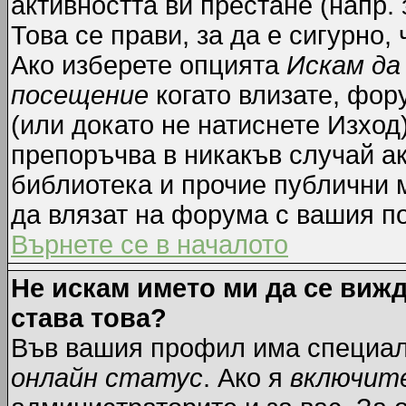
активността ви престане (напр.
Това се прави, за да е сигурно,
Ако изберете опцията
Искам да
посещение
когато влизате, фор
(или докато не натиснете Изход)
препоръчва в никакъв случай ак
библиотека и прочие публични м
да влязат на форума с вашия п
Върнете се в началото
Не искам името ми да се вижд
става това?
Във вашия профил има специал
онлайн статус
. Ако я
включит