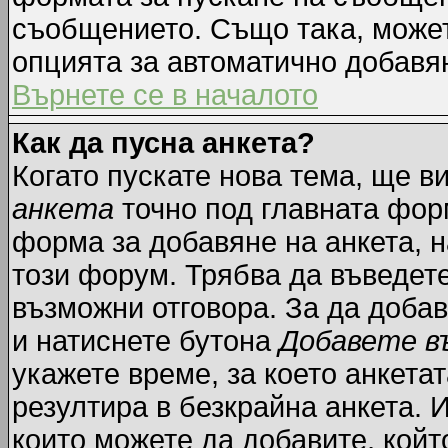
съобщението. Също така, може
опцията за автоматично добавя
Върнете се в началото
Как да пусна анкета?
Когато пускате нова тема, ще 
анкета
точно под главната фор
форма за добавяне на анкета, н
този форум. Трябва да въведете
възможни отговора. За да добав
и натиснете бутона
Добавете в
укажете време, за което анкетат
резултира в безкрайна анкета. 
които можете да добавите, койт