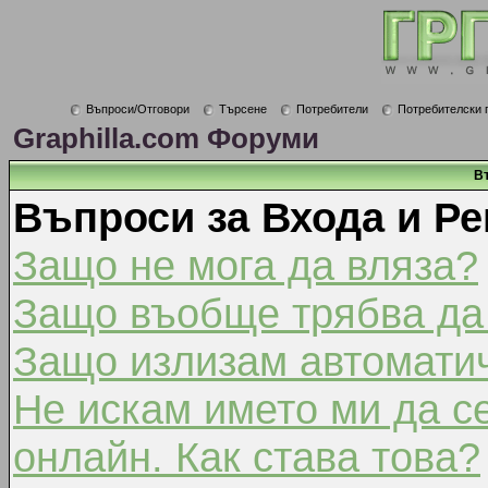
Въпроси/Отговори
Търсене
Потребители
Потребителски 
Graphilla.com Форуми
В
Въпроси за Входа и Ре
Защо не мога да вляза?
Защо въобще трябва да
Защо излизам автомати
Не искам името ми да с
онлайн. Как става това?