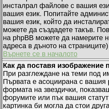
инсталрал файлове с вашия ези
вашия език. Попитайте админис
вашия език, който да инсталират
можете да създадете такъв. По
на phpBB можете да намерите н
адреса в дъното на страниците)
Върнете се в началото
Как да поставя изображение 
При разглеждане на теми под им
Първата е асоциирана с вашия р
формата на звездички, показва
форумите или пък вашия статут
картинка би могла да стои друга