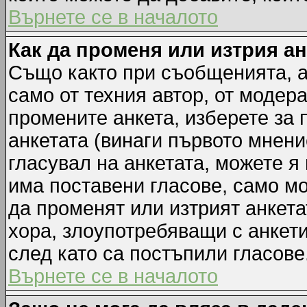
Върнете се в началото
Как да променя или изтрия а
Също както при съобщенията, а
само от техния автор, от модер
промените анкета, изберете за
анкетата (винаги първото мнени
гласувал на анкетата, можете я
има поставени гласове, само м
да променят или изтрият анкета
хора, злоупотребяващи с анкет
след като са постъпили гласове
Върнете се в началото