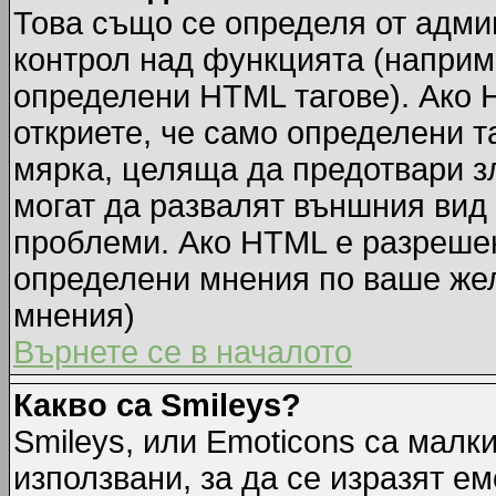
Това също се определя от адми
контрол над функцията (наприм
определени HTML тагове). Ако 
откриете, че само определени т
мярка, целяща да предотвари зл
могат да развалят външния вид
проблеми. Ако HTML е разрешен,
определени мнения по ваше жел
мнения)
Върнете се в началото
Какво са Smileys?
Smileys, или Emoticons са малк
използвани, за да се изразят ем