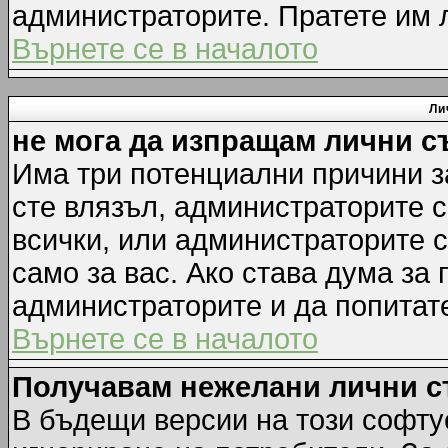
администраторите. Пратете им
Върнете се в началото
Ли
не мога да изпращам лични 
Има три потенциални причини за
сте влязъл, администраторите 
всички, или администраторите 
само за вас. Ако става дума за
администраторите и да попитате
Върнете се в началото
Получавам нежелани лични 
В бъдещи версии на този софту