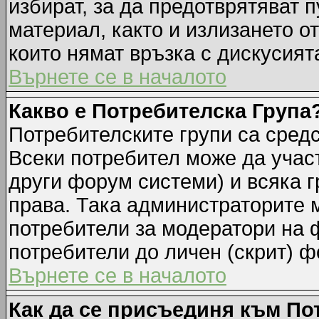
избират, за да предотврятяват 
материал, както и излизането о
които нямат връзка с дискусията
Върнете се в началото
Какво е Потребителска Група
Потребителските групи са средс
Всеки потребител може да участ
други форум системи) и всяка 
права. Така администраторите м
потребители за модератори на 
потребители до личен (скрит) фо
Върнете се в началото
Как да се присъединя към По