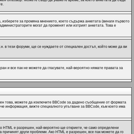
жен отговор
. Можете също да укажете време, за което анкетата да бъде
е.
, изберете за промяна мнението, което съдържа анкетата (винаги първото
 администраторите могат да променят или изтрият анкетата. Това е
н. в тези форуми, ще се нуждаете от специален достъп, който може да ви
ран и все пак не можете да гласувате, най-вероятно нямате правата за
ен това, можете да изключите BBCode за дадено съобщение от формата
 повече информация, вижте специалното упътване за BBCode, към което има
ко HTML е разрешен, най-вероятно ще откриете, че само определени
а причинят други проблеми. Ако HTML е разрешен, все пак можете да го