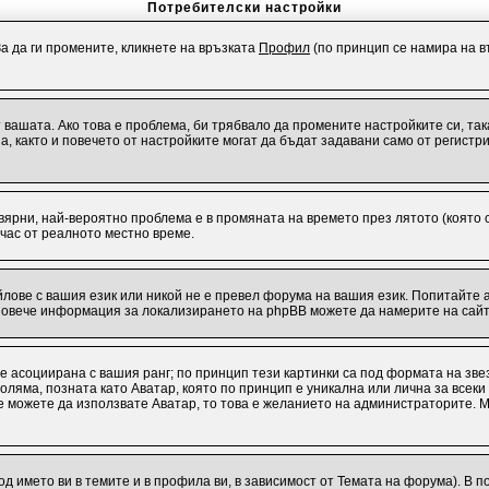
Потребителски настройки
За да ги промените, кликнете на връзката
Профил
(по принцип се намира на въ
от вашата. Ако това е проблема, би трябвало да промените настройките си, т
 както и повечето от настройките могат да бъдат задавани само от регистрир
евярни, най-вероятно проблема е в промяната на времето през лятото (която с
 час от реалното местно време.
лове с вашия език или никой не е превел форума на вашия език. Попитайте 
 Повече информация за локализирането на phpBB можете да намерите на сайт
 е асоциирана с вашия ранг; по принцип тези картинки са под формата на зв
о-голяма, позната като Аватар, която по принцип е уникална или лична за вс
 не можете да използвате Аватар, то това е желанието на администраторите. 
од името ви в темите и в профила ви, в зависимост от Темата на форума). В 