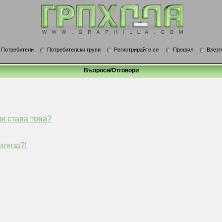
Потребители
Потребителски групи
Регистрирайте се
Профил
Влезт
Въпроси/Отговори
ак става това?
вляза?!