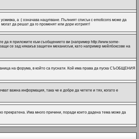
 усмивка, а :( означава нацупване. Пълният списък с emoticons може да
 могат да решат да го променят или дори изтрият!
те да я приложите към съобщението ви (например http://www.some-
миращи се зад някакъв защитен механизъм, като например мейлбоксове на
ница на форума, в който са пуснати. Кой има права да пуска СЪОБЩЕНИЯ
ат важна информация, така че е добре да четете и тях, когато е
но прекратена. Има много причини, поради които дадена тема може да