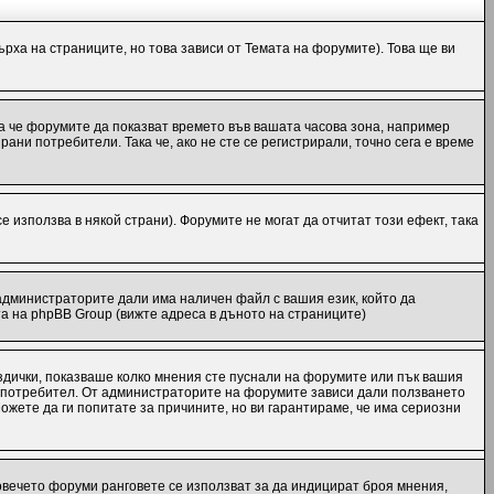
рха на страниците, но това зависи от Темата на форумите). Това ще ви
ака че форумите да показват времето във вашата часова зона, например
ани потребители. Така че, ако не сте се регистрирали, точно сега е време
е използва в някой страни). Форумите не могат да отчитат този ефект, така
администраторите дали има наличен файл с вашия език, който да
а на phpBB Group (вижте адреса в дъното на страниците)
ездички, показваше колко мнения сте пуснали на форумите или пък вашия
еки потребител. От администраторите на форумите зависи дали ползването
Можете да ги попитате за причините, но ви гарантираме, че има сериозни
повечето форуми ранговете се използват за да индицират броя мнения,