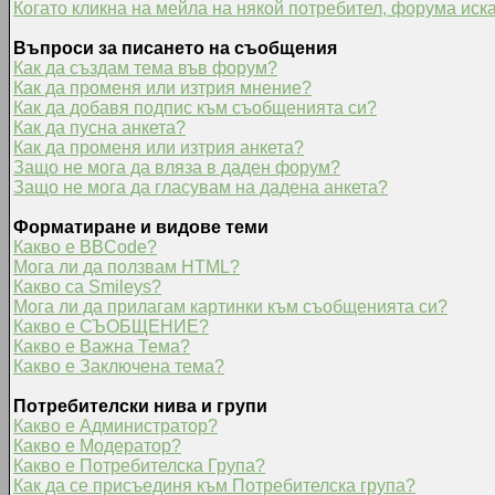
Когато кликна на мейла на някой потребител, форума иска
Въпроси за писането на съобщения
Как да създам тема във форум?
Как да променя или изтрия мнение?
Как да добавя подпис към съобщенията си?
Как да пусна анкета?
Как да променя или изтрия анкета?
Защо не мога да вляза в даден форум?
Защо не мога да гласувам на дадена анкета?
Форматиране и видове теми
Какво е BBCode?
Мога ли да ползвам HTML?
Какво са Smileys?
Мога ли да прилагам картинки към съобщенията си?
Какво е СЪОБЩЕНИЕ?
Какво е Важна Тема?
Какво е Заключена тема?
Потребителски нива и групи
Какво е Администратор?
Какво е Модератор?
Какво е Потребителска Група?
Как да се присъединя към Потребителска група?