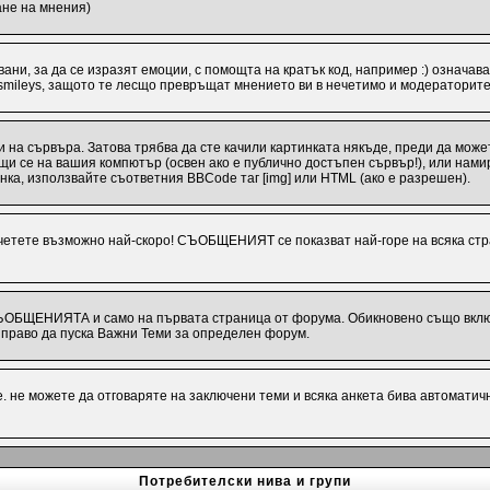
ане на мнения)
ани, за да се изразят емоции, с помощта на кратък код, например :) означава
 smileys, защото те лесщо превръщат мнението ви в нечетимо и модераторите
 на сървъра. Затова трябва да сте качили картинката някъде, преди да може
иращи се на вашия компютър (освен ако е публично достъпен сървър!), или на
инка, използвайте съответния BBCode таг [img] или HTML (ако е разрешен).
ете възможно най-скоро! СЪОБЩЕНИЯТ се показват най-горе на всяка стра
СЪОБЩЕНИЯТА и само на първата страница от форума. Обикновено също включв
раво да пуска Важни Теми за определен форум.
 не можете да отговаряте на заключени теми и всяка анкета бива автоматич
Потребителски нива и групи