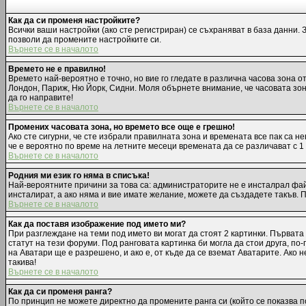
Как да си променя настройките?
Всички ваши настройки (ако сте регистриран) се съхраняват в база данни. 
позволи да промените настройките си.
Върнете се в началото
Времето не е правилно!
Времето най-вероятно е точно, но вие го гледате в различна часова зона 
Лондон, Париж, Ню Йорк, Сидни. Моля обърнете внимание, че часовата зона,
да го направите!
Върнете се в началото
Промених часовата зона, но времето все още е грешно!
Ако сте сигурни, че сте избрали правилната зона и времената все пак са н
че е вероятно по време на летните месеци времената да се различават с 1
Върнете се в началото
Родния ми език го няма в списъка!
Най-вероятните причини за това са: администраторите не е инсталрал фай
инсталират, а ако няма и вие имате желание, можете да създадете такъв.
Върнете се в началото
Как да поставя изображение под името ми?
При разглеждане на теми под името ви могат да стоят 2 картинки. Първата
статут на тези форуми. Под ранговата картинка би могла да стои друга, п
на Аватари ще е разрешено, и ако е, от къде да се вземат Аватарите. Ако
такива!
Върнете се в началото
Как да си променя ранга?
По принцип не можете директно да промените ранга си (който се показва п