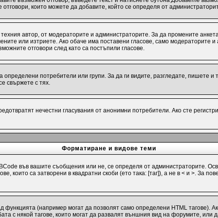
бавите възможен отговор, въведете текст и натиснете бутона
Добавете възмо
е отговори, които можете да добавите, който се определя от администраторит
техния автор, от модераторите и администраторите. За да промените анкета
омените или изтриете. Ако обаче има поставени гласове, само модераторите и
можните отговори след като са постъпили гласове.
определени потребители или групи. За да ги видите, разгледате, пишете и т.
е свържете с тях.
предотвратят нечестни гласувания от анонимни потребители. Ако сте регистри
Форматиране и видове теми
Code във вашите съобщения или не, се определя от администраторите. Осв
е, които са затворени в квадратни скоби (ето така: [таг]), а не в < и >. За
ад функцията (например могат да позволят само определени HTML тагове). А
та с някой тагове, които могат да развалят външния вид на форумите, или д