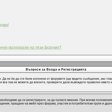
руми!
конни материали на тези форуми?
Въпроси за Входа и Регистрацията
е. Да не би да сте били изгонени от форумите (ще видите съобщение, ако тов
и и все пак не можете да влезете, проверете дали въвеждате правилно името 
необходимо да се регистрирате, за да пускате мнения. При всички положения
бщения, пращане на мейл през форума, участие в потребителски групи и друг