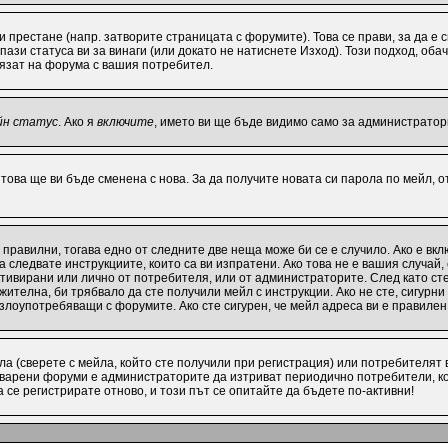
ви престане (напр. затворите страницата с форумите). Това се прави, за да е
ази статуса ви за винаги (или докато не натиснете Изход). Този подход, обач
лязат на форума с вашия потребител.
йн статус
. Ако я
включите
, името ви ще бъде видимо само за администратори
 това ще ви бъде сменена с нова. За да получите новата си парола по мейл, 
 правилни, тогава едно от следните две неща може би се е случило. Ако е в
 следвате инструкциите, които са ви изпратени. Ако това не е вашия случай
активирани или лично от потребителя, или от администраторите. След като с
ителна, би трябвало да сте получили мейл с инструкции. Ако не сте, сигурни
 злоупотребяващи с форумите. Ако сте сигурен, че мейл адреса ви е правиле
а (сверете с мейла, който сте получили при регистрация) или потребителят ви
варени форуми е администраторите да изтриват периодично потребители, ко
се регистрирате отново, и този път се опитайте да бъдете по-активни!