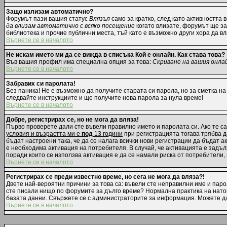
Защо излизам автоматично?
Форумът пази вашия статус
Влязъл
само за кратко, след като активността 
да влизам автоматично с всяко посещение
когато влизате, форумът ще зап
библиотека и прочие публични места, тъй като е възможно други хора да в
Върнете се в началото
Не искам името ми да се вижда в списъка Кой е онлайн. Как става това?
Във вашия профил има специална опция за това:
Скриване на вашия онла
Върнете се в началото
Забравих си паролата!
Без паника! Не е възможно да получите старата си парола, но за сметка на
следвайте инструкциите и ще получите нова парола за нула време!
Върнете се в началото
Добре, регистрирах се, но не мога да вляза!
Първо проверете дали сте въвели правилно името и паролата си. Ако те са
условия и възрастта ми е
под
13 години
при регистрацията тогава трябва да
бъдат настроени така, че да се налага всички нови регистрации да бъдат 
е необходима активация на потребителя. В случай, че активацията е задълж
поради които се използва активация е да се намали риска от потребители,
Върнете се в началото
Регистрирах се преди известно време, но сега не мога да вляза?!
Двете най-вероятни причини за това са: въвели сте неправилни име и парол
сте писали нищо по форумите за дълго време? Нормална практика на нато
базата данни. Свържете се с администраторите за информация. Можете да 
Върнете се в началото