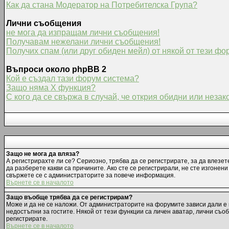
Как да стана Модератор на Потребителска Група?
Лични съобщения
не мога да изпращам лични съобщения!
Получавам нежелани лични съобщения!
Получих спам (или друг обиден мейл) от някой от тези фо
Въпроси около phpBB 2
Кой е създал тази форум система?
Защо няма X функция?
С кого да се свържа в случай, че открия обидни или неза
Защо не мога да вляза?
А регистрирахте ли се? Сериозно, трябва да се регистрирате, за да влезет
да разберете какви са причините. Ако сте се регистрирали, не сте изгонен
свържете се с администраторите за повече информация.
Върнете се в началото
Защо въобще трябва да се регистрирам?
Може и да не се наложи. От администраторите на форумите зависи дали е 
недостъпни за гостите. Някой от тези функции са личен аватар, лични съо
регистрирате.
Върнете се в началото