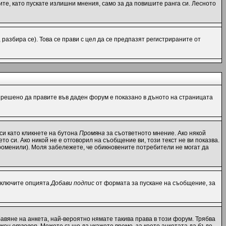
те, като пускате излишни мнения, само за да повишите ранга си. Лесното
азбира се). Това се прави с цел да се предпазят регистрираните от
разрешено да правите във даден форум е показано в дъното на страницата
си като кликнете на бутона
Промяна
за съответното мнение. Ако някой
то си. Ако никой не е отговорил на съобщение ви, този текст не ви показва.
роменили). Моля забележете, че обикновените потребители не могат да
 включите опцията
Добави подпис
от формата за пускане на съобщение, за
вяне на анкета, най-вероятно нямате такива права в този форум. Трябва