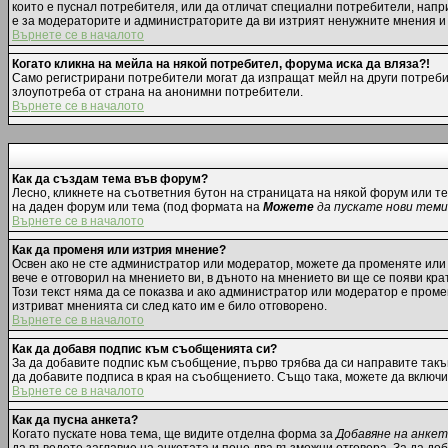
които е пуснал потребителя, или да отличат специални потребители, напр
е за модераторите и администраторите да ви изтрият ненужните мнения и д
Върнете се в началото
Когато кликна на мейла на някой потребител, форума иска да вляза?!
Само регистрирани потребители могат да изпращат мейл на други потребит
злоупотреба от страна на анонимни потребители.
Върнете се в началото
Как да създам тема във форум?
Лесно, кликнете на съответния бутон на страницата на някой форум или те
на даден форум или тема (под формата на
Можете
да пускате нови теми
Върнете се в началото
Как да променя или изтрия мнение?
Освен ако не сте администратор или модератор, можете да променяте или
вече е отговорил на мнението ви, в дъното на мнението ви ще се появи крат
Този текст няма да се показва и ако администратор или модератор е пром
изтриват мненията си след като им е било отговорено.
Върнете се в началото
Как да добавя подпис към съобщенията си?
За да добавите подпис към съобщение, първо трябва да си направите такъ
да добавите подписа в края на съобщението. Също така, можете да включ
Върнете се в началото
Как да пусна анкета?
Когато пускате нова тема, ще видите отделна форма за
Добавяне на анке