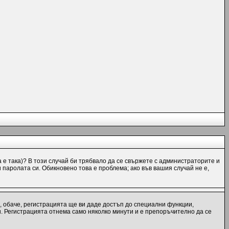
а е така)? В този случай би трябвало да се свържете с администраторите и
и паролата си. Обикновено това е проблема; ако във вашия случай не е,
, обаче, регистрацията ще ви даде достъп до специални функции,
и. Регистрацията отнема само няколко минути и е препоръчително да се