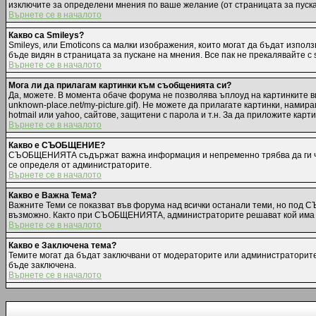
изключите за определени мнения по ваше желание (от страницата за пуск
Върнете се в началото
Какво са Smileys?
Smileys, или Emoticons са малки изображения, които могат да бъдат използв
бъде видян в страницата за пускане на мнения. Все пак не прекалявайте с
Върнете се в началото
Мога ли да прилагам картинки към съобщенията си?
Да, можете. В момента обаче форума не позволява ъплоуд на картинките ви
unknown-place.net/my-picture.gif). Не можете да прилагате картинки, нам
hotmail или yahoo, сайтове, защитени с парола и т.н. За да приложите карт
Върнете се в началото
Какво е СЪОБЩЕНИЕ?
СЪОБЩЕНИЯТА съдържат важна информация и непременно трябва да ги чет
се определя от администраторите.
Върнете се в началото
Какво е Важна Тема?
Важните Теми се показват във форума над всички останали теми, но под 
възможно. Както при СЪОБЩЕНИЯТА, администраторите решават кой има п
Върнете се в началото
Какво е Заключена тема?
Темите могат да бъдат заключвани от модераторите или администраторите.
бъде заключена.
Върнете се в началото