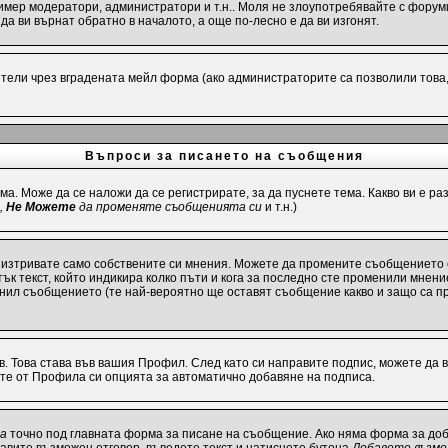
имер модератори, администратори и т.н.. Моля не злоупотребявайте с форуми
а ви върнат обратно в началото, а още по-лесно е да ви изгонят.
ели чрез вградената мейл форма (ако администраторите са позволили това, р
Въпроси за писането на съобщения
ма. Може да се наложи да се регистрирате, за да пуснете тема. Какво ви е 
,
Не Можете
да променяте съобщенията си
и т.н.)
 изтривате само собствените си мнения. Можете да промените съобщението 
ък текст, който индикира колко пъти и кога за последно сте променили мнение
енил съобщението (те най-вероятно ще оставят съобщение какво и защо са п
в. Това става във вашия Профил. След като си направите подпис, можете да
ите от Профила си опцията за автоматично добавяне на подписа.
та
точно под главната форма за писане на съобщение. Ако няма форма за доба