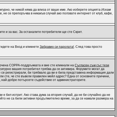
 сигурно, че никой няма да влиза от ваше име. Ако изберете опцията
Искам
е, не се препоръчва в никакъв случай ако ползвате интернет от клуб, кафе,
те и за вас. За останалите потребители ще сте Скрит.
отидете на Вход и кликнете
Забравих си паролата!
. След това просто
ключена COPPA-поддръжката и вие сте кликнали на
Съгласен съм със тези
, сигурно вашия потребител трябва да се активира. Форумите могат да
те се регистрирали, би трябвало да ви е била представена информация дали
 ли сте, че сте въвели правилен мейл адрес? Една от основните причини,
н, най-добре потърсете съдействие от администраторите.
 е бил изтрит. Ако става дума за втория случай, да не би случайно да не
йто не са били активни продължително време, за да се намали размера на