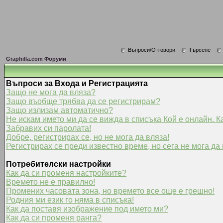
Въпроси/Отговори
Търсене
Graphilla.com Форуми
Въпроси за Входа и Регистрацията
Защо не мога да вляза?
Защо въобще трябва да се регистрирам?
Защо излизам автоматично?
Не искам името ми да се вижда в списъка Кой е онлайн. К
Забравих си паролата!
Добре, регистрирах се, но не мога да вляза!
Регистрирах се преди известно време, но сега не мога да 
Потребителски настройки
Как да си променя настройките?
Времето не е правилно!
Промених часовата зона, но времето все още е грешно!
Родния ми език го няма в списъка!
Как да поставя изображение под името ми?
Как да си променя ранга?