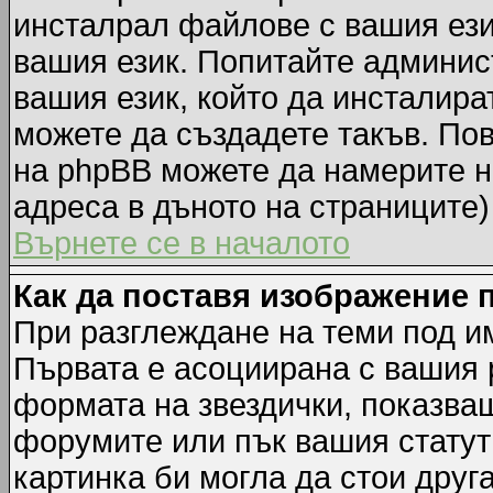
инсталрал файлове с вашия ези
вашия език. Попитайте админис
вашия език, който да инсталират
можете да създадете такъв. По
на phpBB можете да намерите н
адреса в дъното на страниците)
Върнете се в началото
Как да поставя изображение 
При разглеждане на теми под им
Първата е асоциирана с вашия р
формата на звездички, показва
форумите или пък вашия статут
картинка би могла да стои друга