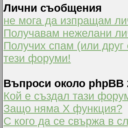
Лични съобщения
не мога да изпращам л
Получавам нежелани ли
Получих спам (или друг 
тези форуми!
Въпроси около phpBB 
Кой е създал тази фору
Защо няма X функция?
С кого да се свържа в с