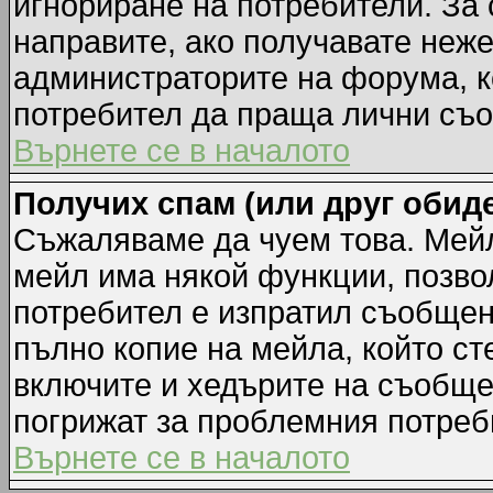
игнориране на потребители. За с
направите, ако получавате неж
администраторите на форума, к
потребител да праща лични съ
Върнете се в началото
Получих спам (или друг обиде
Съжаляваме да чуем това. Мейл
мейл има някой функции, позво
потребител е изпратил съобщен
пълно копие на мейла, който ст
включите и хедърите на съобще
погрижат за проблемния потреб
Върнете се в началото