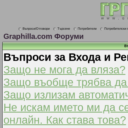
Въпроси/Отговори
Търсене
Потребители
Потребителски 
Graphilla.com Форуми
В
Въпроси за Входа и Ре
Защо не мога да вляза?
Защо въобще трябва да
Защо излизам автомати
Не искам името ми да с
онлайн. Как става това?