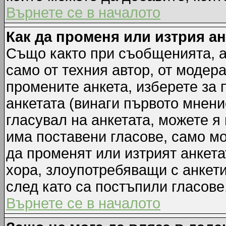
Върнете се в началото
Как да променя или изтрия а
Също както при съобщенията, а
само от техния автор, от модер
промените анкета, изберете за
анкетата (винаги първото мнени
гласувал на анкетата, можете я
има поставени гласове, само м
да променят или изтрият анкета
хора, злоупотребяващи с анкет
след като са постъпили гласове
Върнете се в началото