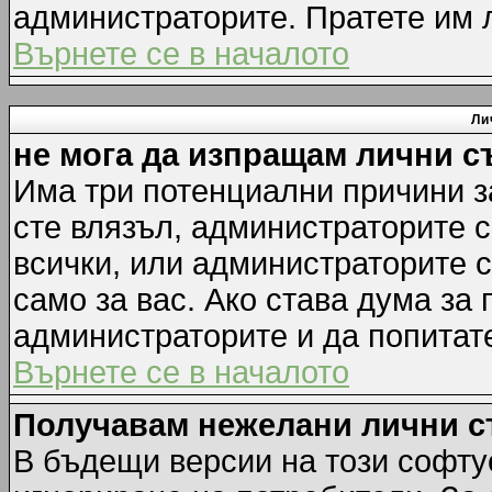
администраторите. Пратете им
Върнете се в началото
Ли
не мога да изпращам лични 
Има три потенциални причини за
сте влязъл, администраторите 
всички, или администраторите 
само за вас. Ако става дума за
администраторите и да попитате
Върнете се в началото
Получавам нежелани лични 
В бъдещи версии на този софту