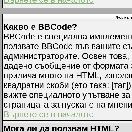
Формати
Какво е BBCode?
BBCode е специална имплемент
ползвате BBCode във вашите съ
администраторите. Освен това,
дадено съобщение от формата 
прилича много на HTML, използв
квадратни скоби (ето така: [таг]
вижте специалното упътване за
страницата за пускане на мнени
Върнете се в началото
Мога ли да ползвам HTML?