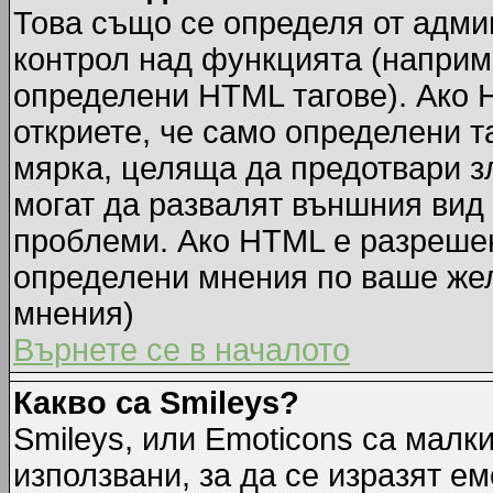
Това също се определя от адми
контрол над функцията (наприм
определени HTML тагове). Ако 
откриете, че само определени т
мярка, целяща да предотвари зл
могат да развалят външния вид
проблеми. Ако HTML е разрешен,
определени мнения по ваше жел
мнения)
Върнете се в началото
Какво са Smileys?
Smileys, или Emoticons са малк
използвани, за да се изразят ем