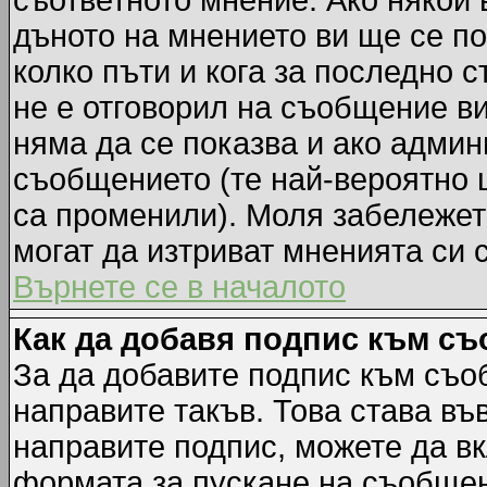
съответното мнение. Ако някой 
дъното на мнението ви ще се по
колко пъти и кога за последно 
не е отговорил на съобщение ви,
няма да се показва и ако адми
съобщението (те най-вероятно 
са променили). Моля забележет
могат да изтриват мненията си 
Върнете се в началото
Как да добавя подпис към с
За да добавите подпис към съо
направите такъв. Това става в
направите подпис, можете да в
формата за пускане на съобщен