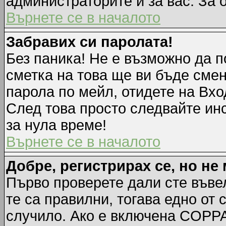
администраторите и за вас. За 
Върнете се в началото
Забравих си паролата!
Без паника! Не е възможно да п
сметка на това ще ви бъде смен
парола по мейл, отидете на Вхо
След това просто следвайте ин
за нула време!
Върнете се в началото
Добре, регистрирах се, но не 
Първо проверете дали сте въве
те са правилни, тогава едно от
случило. Ако е включена COPPA