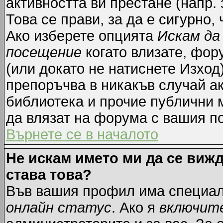
активността ви престане (напр.
Това се прави, за да е сигурно,
Ако изберете опцията
Искам да
посещение
когато влизате, фор
(или докато не натиснете Изход)
препоръчва в никакъв случай ак
библиотека и прочие публични м
да влязат на форума с вашия п
Върнете се в началото
Не искам името ми да се вижд
става това?
Във вашия профил има специал
онлайн статус
. Ако я
включит