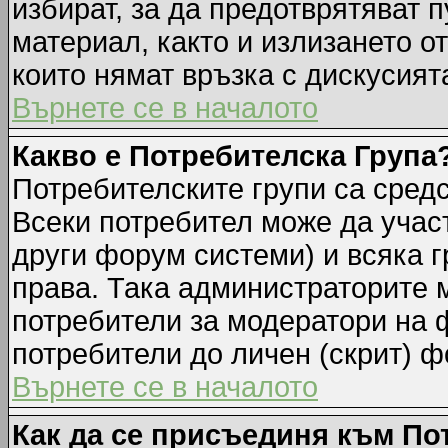
избират, за да предотврятяват 
материал, както и излизането о
които нямат връзка с дискусията
Върнете се в началото
Какво е Потребителска Група
Потребителските групи са средс
Всеки потребител може да участ
други форум системи) и всяка 
права. Така администраторите м
потребители за модератори на 
потребители до личен (скрит) фо
Върнете се в началото
Как да се присъединя към По