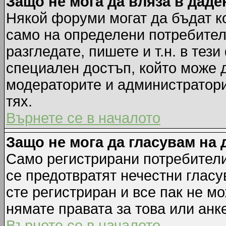
Защо не мога да вляза в дад
Някой форуми могат да бъдат к
само на определени потребители
разгледате, пишете и т.н. в тез
специален достъп, който може 
модераторите и администратори
тях.
Върнете се в началото
Защо не мога да гласувам на 
Само регистрирани потребители 
се предотвратят нечестни гласу
сте регистриран и все пак не м
нямате правата за това или анке
Върнете се в началото