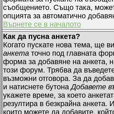
съобщението. Също така, може
опцията за автоматично добавя
Върнете се в началото
Как да пусна анкета?
Когато пускате нова тема, ще 
анкета
точно под главната фор
форма за добавяне на анкета, н
този форум. Трябва да въведете
възможни отговора. За да добав
и натиснете бутона
Добавете в
укажете време, за което анкетат
резултира в безкрайна анкета. 
които можете да добавите, койт