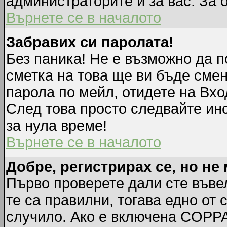
администраторите и за вас. За 
Върнете се в началото
Забравих си паролата!
Без паника! Не е възможно да п
сметка на това ще ви бъде смен
парола по мейл, отидете на Вхо
След това просто следвайте ин
за нула време!
Върнете се в началото
Добре, регистрирах се, но не 
Първо проверете дали сте въве
те са правилни, тогава едно от
случило. Ако е включена COPPA