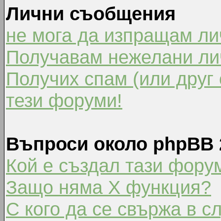
Лични съобщения
не мога да изпращам л
Получавам нежелани ли
Получих спам (или друг 
тези форуми!
Въпроси около phpBB 
Кой е създал тази фору
Защо няма X функция?
С кого да се свържа в с