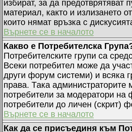
избират, за да предотврятяват 
материал, както и излизането о
които нямат връзка с дискусията
Върнете се в началото
Какво е Потребителска Група
Потребителските групи са средс
Всеки потребител може да участ
други форум системи) и всяка 
права. Така администраторите м
потребители за модератори на 
потребители до личен (скрит) фо
Върнете се в началото
Как да се присъединя към По