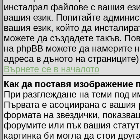
инсталрал файлове с вашия ези
вашия език. Попитайте админис
вашия език, който да инсталират
можете да създадете такъв. По
на phpBB можете да намерите н
адреса в дъното на страниците)
Върнете се в началото
Как да поставя изображение 
При разглеждане на теми под им
Първата е асоциирана с вашия р
формата на звездички, показва
форумите или пък вашия статут
картинка би могла да стои друга