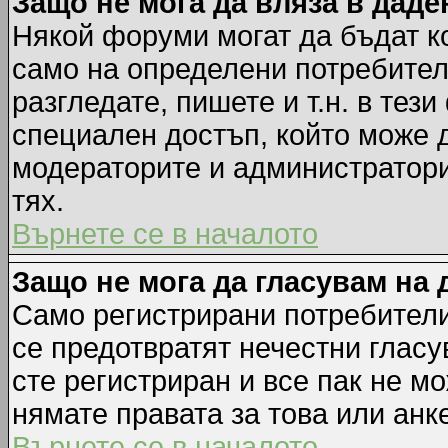
Защо не мога да вляза в дад
Някой форуми могат да бъдат к
само на определени потребители
разгледате, пишете и т.н. в тез
специален достъп, който може 
модераторите и администратори
тях.
Върнете се в началото
Защо не мога да гласувам на 
Само регистрирани потребители 
се предотвратят нечестни гласу
сте регистриран и все пак не м
нямате правата за това или анке
Върнете се в началото