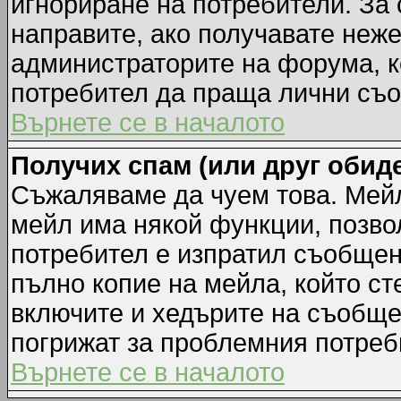
игнориране на потребители. За с
направите, ако получавате неж
администраторите на форума, к
потребител да праща лични съ
Върнете се в началото
Получих спам (или друг обиде
Съжаляваме да чуем това. Мейл
мейл има някой функции, позво
потребител е изпратил съобщен
пълно копие на мейла, който ст
включите и хедърите на съобще
погрижат за проблемния потреб
Върнете се в началото