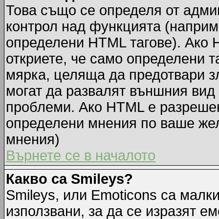
Това също се определя от адми
контрол над функцията (наприм
определени HTML тагове). Ако 
откриете, че само определени т
мярка, целяща да предотвари зл
могат да развалят външния вид
проблеми. Ако HTML е разрешен,
определени мнения по ваше жел
мнения)
Върнете се в началото
Какво са Smileys?
Smileys, или Emoticons са малк
използвани, за да се изразят ем