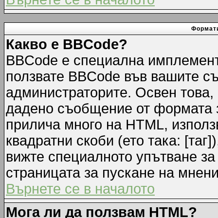
Формати
Какво е BBCode?
BBCode е специална имплемент
ползвате BBCode във вашите съ
администраторите. Освен това,
дадено съобщение от формата 
прилича много на HTML, използв
квадратни скоби (ето така: [таг]
вижте специалното упътване за
страницата за пускане на мнени
Върнете се в началото
Мога ли да ползвам HTML?