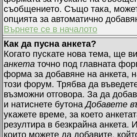
съобщението. Също така, може
опцията за автоматично добавя
Върнете се в началото
Как да пусна анкета?
Когато пускате нова тема, ще 
анкета
точно под главната фор
форма за добавяне на анкета, н
този форум. Трябва да въведете
възможни отговора. За да добав
и натиснете бутона
Добавете в
укажете време, за което анкетат
резултира в безкрайна анкета. 
които можете да добавите, койт