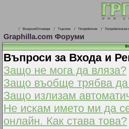
Въпроси/Отговори
Търсене
Потребители
Потребителски 
Graphilla.com Форуми
В
Въпроси за Входа и Ре
Защо не мога да вляза?
Защо въобще трябва да
Защо излизам автомати
Не искам името ми да с
онлайн. Как става това?