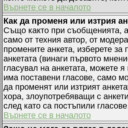
Върнете се в началото
Как да променя или изтрия а
Също както при съобщенията, а
само от техния автор, от модер
промените анкета, изберете за
анкетата (винаги първото мнени
гласувал на анкетата, можете я
има поставени гласове, само м
да променят или изтрият анкета
хора, злоупотребяващи с анкет
след като са постъпили гласове
Върнете се в началото