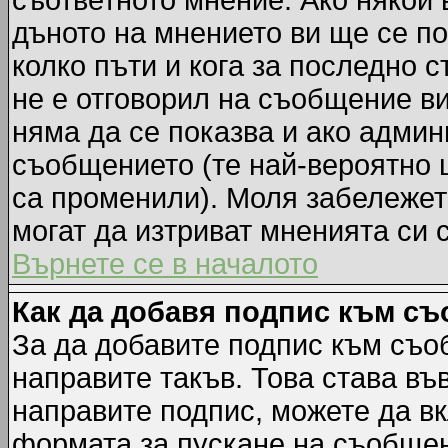
съответното мнение. Ако някой 
дъното на мнението ви ще се по
колко пъти и кога за последно 
не е отговорил на съобщение ви,
няма да се показва и ако адми
съобщението (те най-вероятно 
са променили). Моля забележет
могат да изтриват мненията си 
Върнете се в началото
Как да добавя подпис към с
За да добавите подпис към съо
направите такъв. Това става в
направите подпис, можете да в
формата за пускане на съобщен