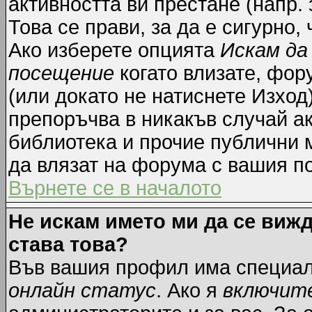
активността ви престане (напр.
Това се прави, за да е сигурно,
Ако изберете опцията
Искам да
посещение
когато влизате, фор
(или докато не натиснете Изход)
препоръчва в никакъв случай ак
библиотека и прочие публични м
да влязат на форума с вашия п
Върнете се в началото
Не искам името ми да се вижд
става това?
Във вашия профил има специал
онлайн статус
. Ако я
включит