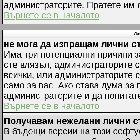
администраторите. Пратете им
Върнете се в началото
Ли
не мога да изпращам лични 
Има три потенциални причини за
сте влязъл, администраторите 
всички, или администраторите 
само за вас. Ако става дума за
администраторите и да попитате
Върнете се в началото
Получавам нежелани лични 
В бъдещи версии на този софту