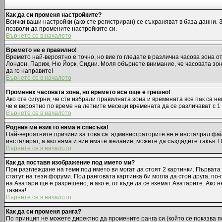
Как да си променя настройките?
Всички ваши настройки (ако сте регистриран) се съхраняват в база данни. 
позволи да промените настройките си.
Върнете се в началото
Времето не е правилно!
Времето най-вероятно е точно, но вие го гледате в различна часова зона 
Лондон, Париж, Ню Йорк, Сидни. Моля обърнете внимание, че часовата зона,
да го направите!
Върнете се в началото
Промених часовата зона, но времето все още е грешно!
Ако сте сигурни, че сте избрали правилната зона и времената все пак са н
че е вероятно по време на летните месеци времената да се различават с 1
Върнете се в началото
Родния ми език го няма в списъка!
Най-вероятните причини за това са: администраторите не е инсталрал фай
инсталират, а ако няма и вие имате желание, можете да създадете такъв.
Върнете се в началото
Как да поставя изображение под името ми?
При разглеждане на теми под името ви могат да стоят 2 картинки. Първата
статут на тези форуми. Под ранговата картинка би могла да стои друга, п
на Аватари ще е разрешено, и ако е, от къде да се вземат Аватарите. Ако
такива!
Върнете се в началото
Как да си променя ранга?
По принцип не можете директно да промените ранга си (който се показва п