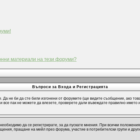
руми!
конни материали на тези форуми?
Въпроси за Входа и Регистрацията
е. Да не би да сте били изгонени от форумите (ще видите съобщение, ако тов
и и все пак не можете да влезете, проверете дали въвеждате правилно името 
необходимо да се регистрирате, за да пускате мнения. При всички положения
бщения, пращане на мейл през форума, участие в потребителски групи и друг