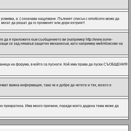
 усмивка, а :( означава нацупване. Пълният списък с emoticons може да
 могат да решат да го променят или дори изтрият!
те да я приложите към съобщението ви (например http://www.some-
миращи се зад някакъв защитен механизъм, като например мейлбоксове на
ница на форума, в който са пуснати. Кой има права да пуска СЪОБЩЕНИЯ
ат важна информация, така че е добре да четете и тях, когато е
но прекратена. Има много причини, поради които дадена тема може да