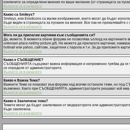
изключите за определени мнения по ваше желание (от страницата за пуск
Върнете се в началото
Какво са Smileys?
Smileys, или Emoticons са малки изображения, които могат да бъдат използв
бъде видян в страницата за пускане на мнения. Все пак не прекалявайте с
Върнете се в началото
Мога ли да прилагам картинки към съобщенията си?
Да, можете. В момента обаче форума не позволява ъплоуд на картинките ви
unknown-place.net/my-picture.gif). Не можете да прилагате картинки, нам
hotmail или yahoo, сайтове, защитени с парола и т.н. За да приложите карт
Върнете се в началото
Какво е СЪОБЩЕНИЕ?
СЪОБЩЕНИЯТА съдържат важна информация и непременно трябва да ги чет
се определя от администраторите.
Върнете се в началото
Какво е Важна Тема?
Важните Теми се показват във форума над всички останали теми, но под 
възможно. Както при СЪОБЩЕНИЯТА, администраторите решават кой има п
Върнете се в началото
Какво е Заключена тема?
Темите могат да бъдат заключвани от модераторите или администраторите.
бъде заключена.
Върнете се в началото