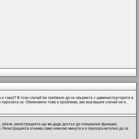
а е така)? В този случай би трябвало да се свържете с администраторите и
и паролата си. Обикновено това е проблема; ако във вашия случай не е,
, обаче, регистрацията ще ви даде достъп до специални функции,
и. Регистрацията отнема само няколко минути и е препоръчително да се