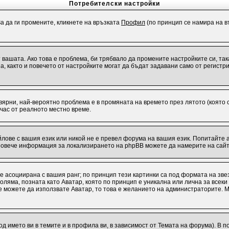
Потребителски настройки
За да ги промените, кликнете на връзката
Профил
(по принцип се намира на въ
от вашата. Ако това е проблема, би трябвало да промените настройките си, т
 както и повечето от настройките могат да бъдат задавани само от регистрир
евярни, най-вероятно проблема е в промяната на времето през лятото (която с
 час от реалното местно време.
лове с вашия език или никой не е превел форума на вашия език. Попитайте 
 Повече информация за локализирането на phpBB можете да намерите на сайт
 е асоциирана с вашия ранг; по принцип тези картинки са под формата на зв
о-голяма, позната като Аватар, която по принцип е уникална или лична за вс
 не можете да използвате Аватар, то това е желанието на администраторите. 
од името ви в темите и в профила ви, в зависимост от Темата на форума). В 