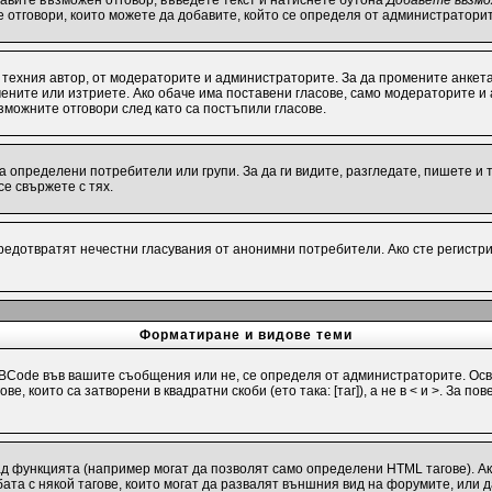
бавите възможен отговор, въведете текст и натиснете бутона
Добавете възмо
е отговори, които можете да добавите, който се определя от администраторит
техния автор, от модераторите и администраторите. За да промените анкета
омените или изтриете. Ако обаче има поставени гласове, само модераторите и
можните отговори след като са постъпили гласове.
определени потребители или групи. За да ги видите, разгледате, пишете и т.
е свържете с тях.
предотвратят нечестни гласувания от анонимни потребители. Ако сте регистри
Форматиране и видове теми
Code във вашите съобщения или не, се определя от администраторите. Осв
е, които са затворени в квадратни скоби (ето така: [таг]), а не в < и >. За
ад функцията (например могат да позволят само определени HTML тагове). А
та с някой тагове, които могат да развалят външния вид на форумите, или д