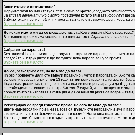
Защо излизам автоматично?
Форумът пази вашия статус
Влязъл
само за кратко, след като активността 
да влизам автоматично с всяко посещение
когато влизате, форумът ще зап
библиотека и прочие публични места, тъй като е възможно други хора да в
Върнете се в началото
Не искам името ми да се вижда в списъка Кой е онлайн. Как става това?
Във вашия профил има специална опция за това:
Скриване на вашия онла
Върнете се в началото
Забравих си паролата!
Без паника! Не е възможно да получите старата си парола, но за сметка на
следвайте инструкциите и ще получите нова парола за нула време!
Върнете се в началото
Добре, регистрирах се, но не мога да вляза!
Първо проверете дали сте въвели правилно името и паролата си. Ако те са
условия и възрастта ми е
под
13 години
при регистрацията тогава трябва да
бъдат настроени така, че да се налага всички нови регистрации да бъдат 
е необходима активация на потребителя. В случай, че активацията е задълж
поради които се използва активация е да се намали риска от потребители,
Върнете се в началото
Регистрирах се преди известно време, но сега не мога да вляза?!
Двете най-вероятни причини за това са: въвели сте неправилни име и парол
сте писали нищо по форумите за дълго време? Нормална практика на нато
базата данни. Свържете се с администраторите за информация. Можете да 
Върнете се в началото