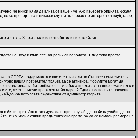
 сигурно, че никой няма да влиза от ваше име. Ако изберете опцията
Искам
е, не се препоръчва в никакъв случай ако ползвате интернет от клуб, кафе,
те и за вас. За останалите потребители ще сте Скрит.
отидете на Вход и кликнете
Забравих си паролата!
. След това просто
ключена COPPA-поддръжката и вие сте кликнали на
Съгласен съм със тези
, сигурно вашия потребител трябва да се активира. Форумите могат да
те се регистрирали, би трябвало да ви е била представена информация дали
 ли сте, че сте въвели правилен мейл адрес? Една от основните причини,
н, най-добре потърсете съдействие от администраторите.
 е бил изтрит. Ако става дума за втория случай, да не би случайно да не
йто не са били активни продължително време, за да се намали размера на