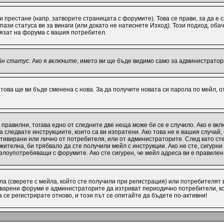
ви престане (напр. затворите страницата с форумите). Това се прави, за да е
ази статуса ви за винаги (или докато не натиснете Изход). Този подход, обач
лязат на форума с вашия потребител.
йн статус
. Ако я
включите
, името ви ще бъде видимо само за администратори
 това ще ви бъде сменена с нова. За да получите новата си парола по мейл, 
 правилни, тогава едно от следните две неща може би се е случило. Ако е в
 следвате инструкциите, които са ви изпратени. Ако това не е вашия случай
активирани или лично от потребителя, или от администраторите. След като с
ителна, би трябвало да сте получили мейл с инструкции. Ако не сте, сигурни
 злоупотребяващи с форумите. Ако сте сигурен, че мейл адреса ви е правиле
а (сверете с мейла, който сте получили при регистрация) или потребителят ви
варени форуми е администраторите да изтриват периодично потребители, ко
се регистрирате отново, и този път се опитайте да бъдете по-активни!