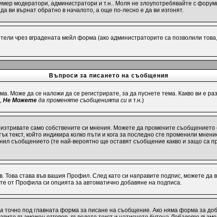
имер модератори, администратори и т.н.. Моля не злоупотребявайте с форуми
а ви върнат обратно в началото, а още по-лесно е да ви изгонят.
ели чрез вградената мейл форма (ако администраторите са позволили това, р
Въпроси за писането на съобщения
ма. Може да се наложи да се регистрирате, за да пуснете тема. Какво ви е 
,
Не Можете
да променяте съобщенията си
и т.н.)
 изтривате само собствените си мнения. Можете да промените съобщението 
ък текст, който индикира колко пъти и кога за последно сте променили мнение
енил съобщението (те най-вероятно ще оставят съобщение какво и защо са п
в. Това става във вашия Профил. След като си направите подпис, можете да
ите от Профила си опцията за автоматично добавяне на подписа.
та
точно под главната форма за писане на съобщение. Ако няма форма за доба