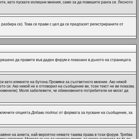
те, като пускате излишни мнения, само за да повишите ранга си. Лесното
азбира се). Това се прави с цел да се предпазят регистрираните от
разрешено да правите във даден форум е показано в дъното на страницата
си като кликнете на бутона
Промяна
за съответното мнение. Ако някой
то си. Ако никой не е отговорил на съобщение ви, този текст не ви показва.
роменили). Моля забележете, че обикновените потребители не могат да
 включите опцията
Добави подпис
от формата за пускане на съобщение, за
вяне на анкета, най-вероятно нямате такива права в този форум. Трябва