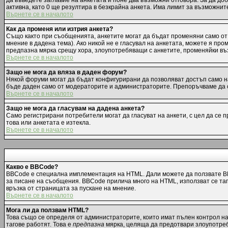
да въведете заглавие на анкетата и поне два възможни отговора. За да до
активна, като 0 ще резултира в безкрайна анкета. Има лимит за възможнит
Върнете се в началото
Как да променя или изтрия анкета?
Също както при съобщенията, анкетите могат да бъдат променяни само от 
мнение в дадена тема). Ако никой не е гласувал на анкетата, можете я пр
предпазна мярка срещу хора, злоупотребяващи с анкетите, променяйки въз
Върнете се в началото
Защо не мога да вляза в даден форум?
Някой форуми могат да бъдат конфигурирани да позволяват достъп само на 
бъде даден само от модераторите и администраторите. Препоръчваме да с
Върнете се в началото
Защо не мога да гласувам на дадена анкета?
Само регистрирани потребители могат да гласуват на анкети, с цел да се 
това или анкетата е изтекла.
Върнете се в началото
Какво е BBCode?
BBCode е специална имплементация на HTML. Дали можете да ползвате BB
за писане на съобщения. BBCode прилича много на HTML, използват се тагов
връзка от страницата за пускане на мнение.
Върнете се в началото
Мога ли да ползвам HTML?
Това също се определя от администраторите, които имат пълен контрол н
тагове работят. Това е
предпазна
мярка, целяща да предотвари злоупотреба