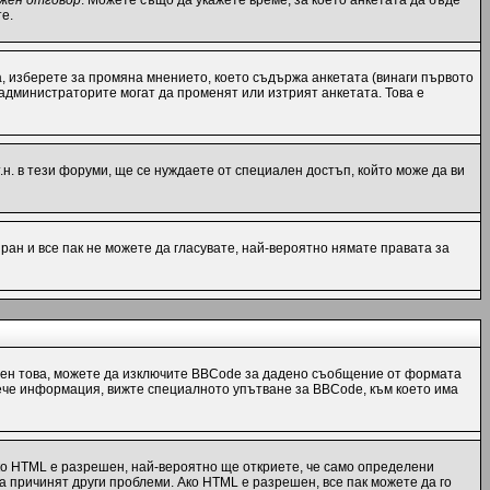
жен отговор
. Можете също да укажете време, за което анкетата да бъде
е.
, изберете за промяна мнението, което съдържа анкетата (винаги първото
 администраторите могат да променят или изтрият анкетата. Това е
н. в тези форуми, ще се нуждаете от специален достъп, който може да ви
ран и все пак не можете да гласувате, най-вероятно нямате правата за
ен това, можете да изключите BBCode за дадено съобщение от формата
 повече информация, вижте специалното упътване за BBCode, към което има
ко HTML е разрешен, най-вероятно ще откриете, че само определени
а причинят други проблеми. Ако HTML е разрешен, все пак можете да го