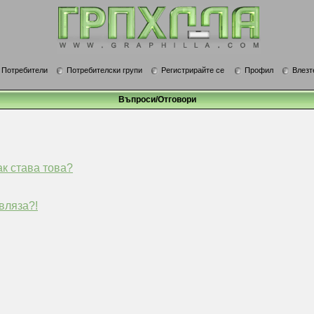
Потребители
Потребителски групи
Регистрирайте се
Профил
Влезт
Въпроси/Отговори
ак става това?
вляза?!