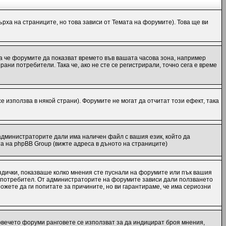
рха на страниците, но това зависи от Темата на форумите). Това ще ви
ака че форумите да показват времето във вашата часова зона, например
ани потребители. Така че, ако не сте се регистрирали, точно сега е време
е използва в някой страни). Форумите не могат да отчитат този ефект, така
администраторите дали има наличен файл с вашия език, който да
а на phpBB Group (вижте адреса в дъното на страниците)
ездички, показваше колко мнения сте пуснали на форумите или пък вашия
еки потребител. От администраторите на форумите зависи дали ползването
Можете да ги попитате за причините, но ви гарантираме, че има сериозни
повечето форуми ранговете се използват за да индицират броя мнения,