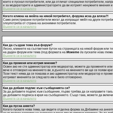
които е пуснал потребителя, или да отличат специални потребители, напр
е за модераторите и администраторите да ви изтрият ненужните мнения и д
Върнете се в началото
Когато кликна на мейла на някой потребител, форума иска да вляза?!
Само регистрирани потребители могат да изпращат мейл на други потребит
злоупотреба от страна на анонимни потребители.
Върнете се в началото
Как да създам тема във форум?
Лесно, кликнете на съответния бутон на страницата на някой форум или те
на даден форум или тема (под формата на
Можете
да пускате нови теми
Върнете се в началото
Как да променя или изтрия мнение?
Освен ако не сте администратор или модератор, можете да променяте или
вече е отговорил на мнението ви, в дъното на мнението ви ще се появи крат
Този текст няма да се показва и ако администратор или модератор е пром
изтриват мненията си след като им е било отговорено.
Върнете се в началото
Как да добавя подпис към съобщенията си?
За да добавите подпис към съобщение, първо трябва да си направите такъ
да добавите подписа в края на съобщението. Също така, можете да включ
Върнете се в началото
Как да пусна анкета?
Когато пускате нова тема, ще видите отделна форма за
Добавяне на анке