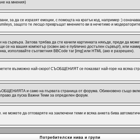
ане на мнения)
ани, за да се изразят емоции, с помощта на кратък код, например :) означава
 smileys, защото те лесщо превръщат мнението ви в нечетимо и модераторите
 на сървъра. Затова трябва да сте качили картинката някъде, преди да може
иращи се на вашия компютър (освен ако е публично достъпен сървър!), или на
инка, използвайте съответния BBCode таг [img] или HTML (ако е разрешен).
ете възможно най-скоро! СЪОБЩЕНИЯТ се показват най-горе на всяка стра
СЪОБЩЕНИЯТА и само на първата страница от форума. Обикновено също включв
раво да пуска Важни Теми за определен форум.
 не можете да отговаряте на заключени теми и всяка анкета бива автоматич
Потребителски нива и групи