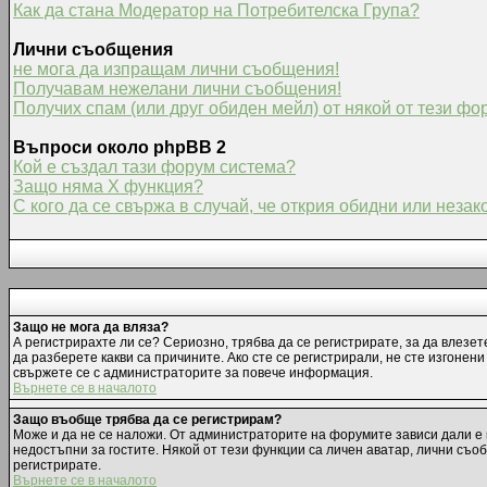
Как да стана Модератор на Потребителска Група?
Лични съобщения
не мога да изпращам лични съобщения!
Получавам нежелани лични съобщения!
Получих спам (или друг обиден мейл) от някой от тези фо
Въпроси около phpBB 2
Кой е създал тази форум система?
Защо няма X функция?
С кого да се свържа в случай, че открия обидни или неза
Защо не мога да вляза?
А регистрирахте ли се? Сериозно, трябва да се регистрирате, за да влезет
да разберете какви са причините. Ако сте се регистрирали, не сте изгонен
свържете се с администраторите за повече информация.
Върнете се в началото
Защо въобще трябва да се регистрирам?
Може и да не се наложи. От администраторите на форумите зависи дали е 
недостъпни за гостите. Някой от тези функции са личен аватар, лични съо
регистрирате.
Върнете се в началото