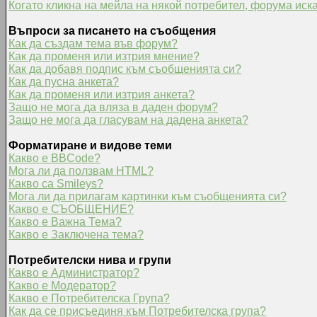
Когато кликна на мейла на някой потребител, форума иска
Въпроси за писането на съобщения
Как да създам тема във форум?
Как да променя или изтрия мнение?
Как да добавя подпис към съобщенията си?
Как да пусна анкета?
Как да променя или изтрия анкета?
Защо не мога да вляза в даден форум?
Защо не мога да гласувам на дадена анкета?
Форматиране и видове теми
Какво е BBCode?
Мога ли да ползвам HTML?
Какво са Smileys?
Мога ли да прилагам картинки към съобщенията си?
Какво е СЪОБЩЕНИЕ?
Какво е Важна Тема?
Какво е Заключена тема?
Потребителски нива и групи
Какво е Администратор?
Какво е Модератор?
Какво е Потребителска Група?
Как да се присъединя към Потребителска група?