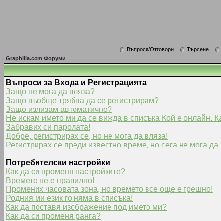
Въпроси/Отговори
Търсене
Graphilla.com Форуми
Въпроси за Входа и Регистрацията
Защо не мога да вляза?
Защо въобще трябва да се регистрирам?
Защо излизам автоматично?
Не искам името ми да се вижда в списъка Кой е онлайн. К
Забравих си паролата!
Добре, регистрирах се, но не мога да вляза!
Регистрирах се преди известно време, но сега не мога да 
Потребителски настройки
Как да си променя настройките?
Времето не е правилно!
Промених часовата зона, но времето все още е грешно!
Родния ми език го няма в списъка!
Как да поставя изображение под името ми?
Как да си променя ранга?