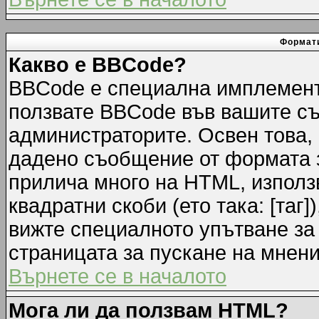
Формати
Какво е BBCode?
BBCode е специална имплемент
ползвате BBCode във вашите съ
администраторите. Освен това,
дадено съобщение от формата 
прилича много на HTML, използв
квадратни скоби (ето така: [таг]
вижте специалното упътване за
страницата за пускане на мнени
Върнете се в началото
Мога ли да ползвам HTML?