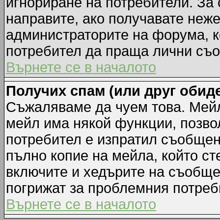
игнориране на потребители. За с
направите, ако получавате неж
администраторите на форума, к
потребител да праща лични съ
Върнете се в началото
Получих спам (или друг обиде
Съжаляваме да чуем това. Мейл
мейл има някой функции, позво
потребител е изпратил съобщен
пълно копие на мейла, който ст
включите и хедърите на съобще
погрижат за проблемния потреб
Върнете се в началото