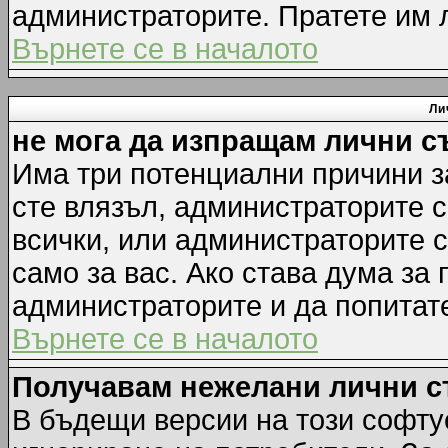
администраторите. Пратете им
Върнете се в началото
Ли
не мога да изпращам лични 
Има три потенциални причини за
сте влязъл, администраторите 
всички, или администраторите 
само за вас. Ако става дума за
администраторите и да попитате
Върнете се в началото
Получавам нежелани лични 
В бъдещи версии на този софту