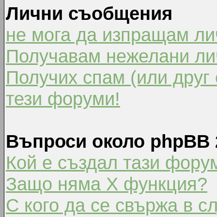
Лични съобщения
не мога да изпращам л
Получавам нежелани ли
Получих спам (или друг 
тези форуми!
Въпроси около phpBB 
Кой е създал тази фору
Защо няма X функция?
С кого да се свържа в с