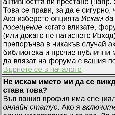
активността ви престане (напр.
Това се прави, за да е сигурно,
Ако изберете опцията
Искам да
посещение
когато влизате, фор
(или докато не натиснете Изход)
препоръчва в никакъв случай ак
библиотека и прочие публични м
да влязат на форума с вашия п
Върнете се в началото
Не искам името ми да се вижд
става това?
Във вашия профил има специал
онлайн статус
. Ако я
включит