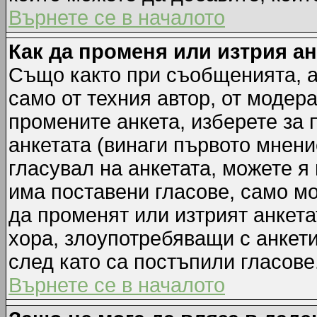
Върнете се в началото
Как да променя или изтрия а
Също както при съобщенията, а
само от техния автор, от модер
промените анкета, изберете за
анкетата (винаги първото мнени
гласувал на анкетата, можете я
има поставени гласове, само м
да променят или изтрият анкета
хора, злоупотребяващи с анкет
след като са постъпили гласове
Върнете се в началото