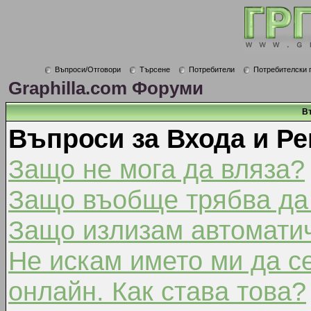
Въпроси/Отговори
Търсене
Потребители
Потребителски 
Graphilla.com Форуми
В
Въпроси за Входа и Ре
Защо не мога да вляза?
Защо въобще трябва да
Защо излизам автомати
Не искам името ми да с
онлайн. Как става това?