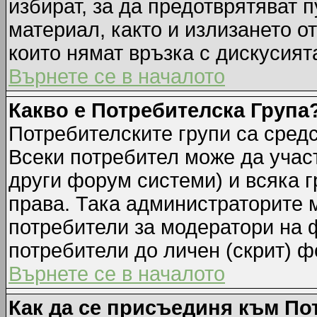
избират, за да предотврятяват 
материал, както и излизането о
които нямат връзка с дискусията
Върнете се в началото
Какво е Потребителска Група
Потребителските групи са средс
Всеки потребител може да участ
други форум системи) и всяка 
права. Така администраторите м
потребители за модератори на 
потребители до личен (скрит) фо
Върнете се в началото
Как да се присъединя към По