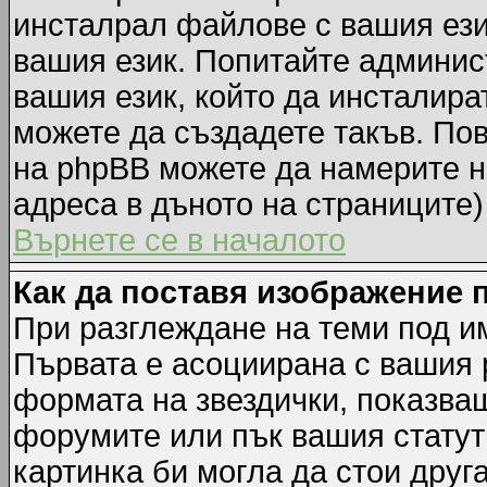
инсталрал файлове с вашия ези
вашия език. Попитайте админис
вашия език, който да инсталират
можете да създадете такъв. По
на phpBB можете да намерите н
адреса в дъното на страниците)
Върнете се в началото
Как да поставя изображение 
При разглеждане на теми под им
Първата е асоциирана с вашия р
формата на звездички, показва
форумите или пък вашия статут
картинка би могла да стои друга