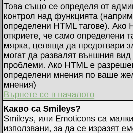
Това също се определя от адми
контрол над функцията (наприм
определени HTML тагове). Ако 
откриете, че само определени т
мярка, целяща да предотвари зл
могат да развалят външния вид
проблеми. Ако HTML е разрешен,
определени мнения по ваше жел
мнения)
Върнете се в началото
Какво са Smileys?
Smileys, или Emoticons са малк
използвани, за да се изразят ем