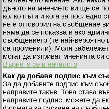
съответното мнение. Ако някой 
дъното на мнението ви ще се по
колко пъти и кога за последно 
не е отговорил на съобщение ви,
няма да се показва и ако адми
съобщението (те най-вероятно 
са променили). Моля забележет
могат да изтриват мненията си 
Върнете се в началото
Как да добавя подпис към с
За да добавите подпис към съо
направите такъв. Това става в
направите подпис, можете да в
формата за пускане на съобщен