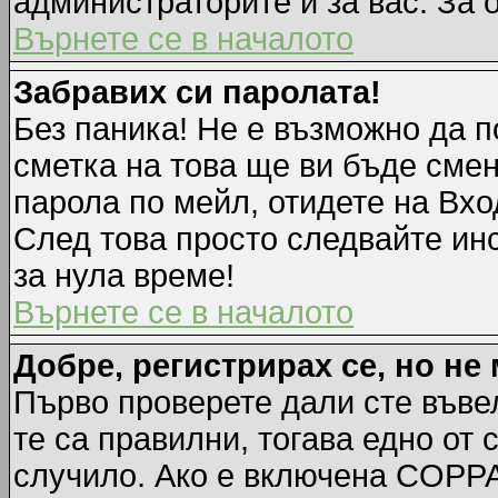
администраторите и за вас. За 
Върнете се в началото
Забравих си паролата!
Без паника! Не е възможно да п
сметка на това ще ви бъде смен
парола по мейл, отидете на Вхо
След това просто следвайте ин
за нула време!
Върнете се в началото
Добре, регистрирах се, но не 
Първо проверете дали сте въве
те са правилни, тогава едно от
случило. Ако е включена COPPA