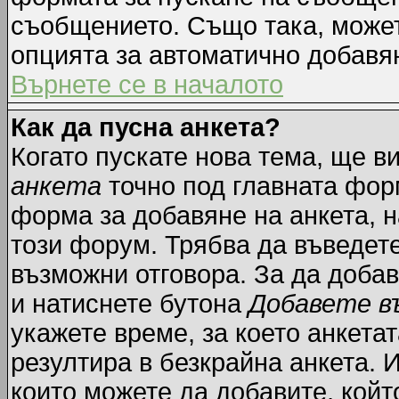
съобщението. Също така, може
опцията за автоматично добавя
Върнете се в началото
Как да пусна анкета?
Когато пускате нова тема, ще 
анкета
точно под главната фор
форма за добавяне на анкета, н
този форум. Трябва да въведете
възможни отговора. За да добав
и натиснете бутона
Добавете в
укажете време, за което анкетат
резултира в безкрайна анкета. 
които можете да добавите, койт