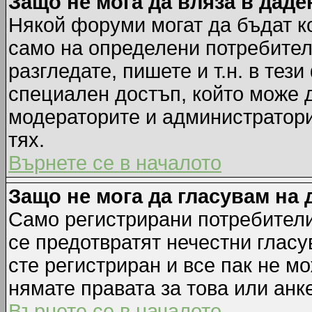
Защо не мога да вляза в дад
Някой форуми могат да бъдат к
само на определени потребители
разгледате, пишете и т.н. в тез
специален достъп, който може 
модераторите и администратори
тях.
Върнете се в началото
Защо не мога да гласувам на 
Само регистрирани потребители 
се предотвратят нечестни гласу
сте регистриран и все пак не м
нямате правата за това или анке
Върнете се в началото