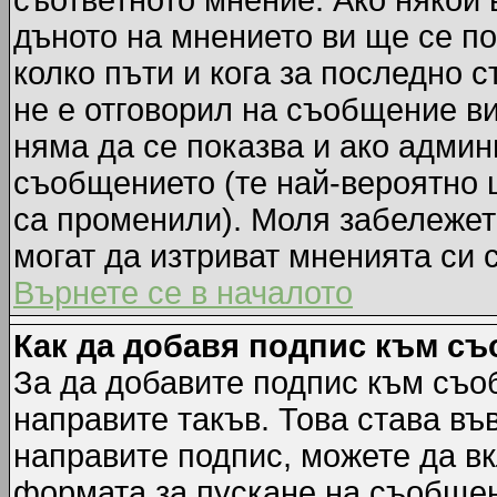
съответното мнение. Ако някой 
дъното на мнението ви ще се по
колко пъти и кога за последно 
не е отговорил на съобщение ви,
няма да се показва и ако адми
съобщението (те най-вероятно 
са променили). Моля забележет
могат да изтриват мненията си 
Върнете се в началото
Как да добавя подпис към с
За да добавите подпис към съо
направите такъв. Това става в
направите подпис, можете да в
формата за пускане на съобщен