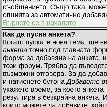
съобщението. Също така, може
опцията за автоматично добавя
Върнете се в началото
Как да пусна анкета?
Когато пускате нова тема, ще 
анкета
точно под главната фор
форма за добавяне на анкета, н
този форум. Трябва да въведете
възможни отговора. За да добав
и натиснете бутона
Добавете в
укажете време, за което анкетат
резултира в безкрайна анкета. 
които можете да добавите, койт