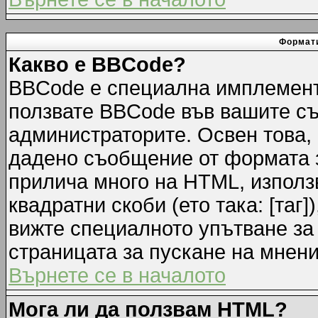
Формати
Какво е BBCode?
BBCode е специална имплемент
ползвате BBCode във вашите съ
администраторите. Освен това,
дадено съобщение от формата 
прилича много на HTML, използв
квадратни скоби (ето така: [таг]
вижте специалното упътване за
страницата за пускане на мнени
Върнете се в началото
Мога ли да ползвам HTML?