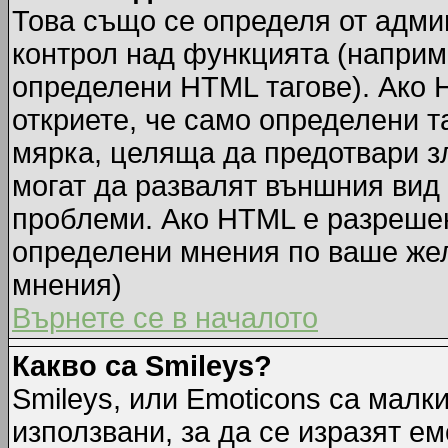
Това също се определя от адми
контрол над функцията (наприм
определени HTML тагове). Ако 
откриете, че само определени т
мярка, целяща да предотвари зл
могат да развалят външния вид
проблеми. Ако HTML е разрешен,
определени мнения по ваше жел
мнения)
Върнете се в началото
Какво са Smileys?
Smileys, или Emoticons са малк
използвани, за да се изразят ем