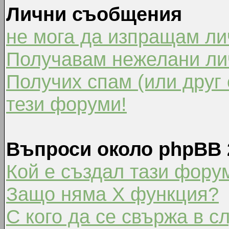
Лични съобщения
не мога да изпращам л
Получавам нежелани ли
Получих спам (или друг 
тези форуми!
Въпроси около phpBB 
Кой е създал тази фору
Защо няма X функция?
С кого да се свържа в с