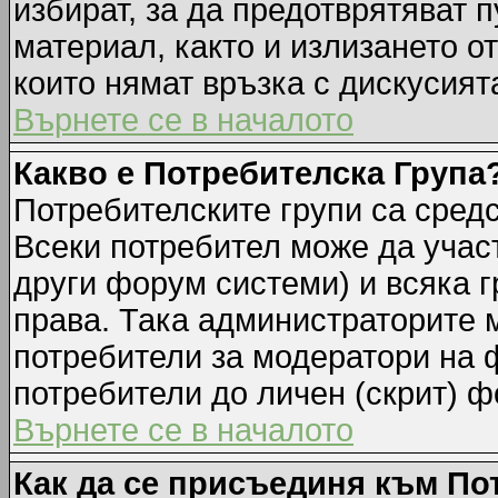
избират, за да предотврятяват 
материал, както и излизането о
които нямат връзка с дискусията
Върнете се в началото
Какво е Потребителска Група
Потребителските групи са средс
Всеки потребител може да участ
други форум системи) и всяка 
права. Така администраторите м
потребители за модератори на 
потребители до личен (скрит) фо
Върнете се в началото
Как да се присъединя към По