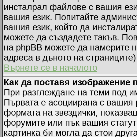
инсталрал файлове с вашия ези
вашия език. Попитайте админис
вашия език, който да инсталират
можете да създадете такъв. По
на phpBB можете да намерите н
адреса в дъното на страниците)
Върнете се в началото
Как да поставя изображение 
При разглеждане на теми под им
Първата е асоциирана с вашия р
формата на звездички, показва
форумите или пък вашия статут
картинка би могла да стои друга