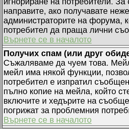
игнориране на потребители. За с
направите, ако получавате неж
администраторите на форума, к
потребител да праща лични съ
Върнете се в началото
Получих спам (или друг обиде
Съжаляваме да чуем това. Мейл
мейл има някой функции, позво
потребител е изпратил съобщен
пълно копие на мейла, който ст
включите и хедърите на съобще
погрижат за проблемния потреб
Върнете се в началото