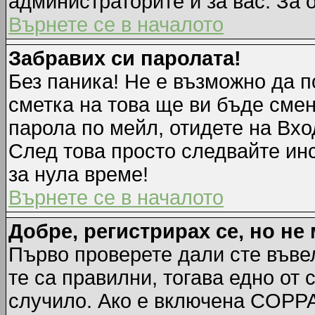
администраторите и за вас. За 
Върнете се в началото
Забравих си паролата!
Без паника! Не е възможно да п
сметка на това ще ви бъде смен
парола по мейл, отидете на Вхо
След това просто следвайте ин
за нула време!
Върнете се в началото
Добре, регистрирах се, но не 
Първо проверете дали сте въве
те са правилни, тогава едно от
случило. Ако е включена COPPA