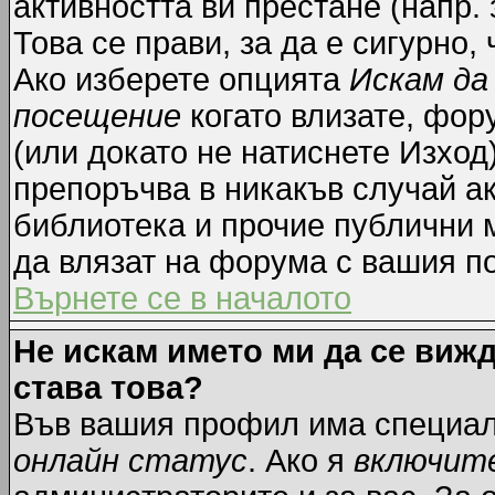
активността ви престане (напр.
Това се прави, за да е сигурно,
Ако изберете опцията
Искам да
посещение
когато влизате, фор
(или докато не натиснете Изход)
препоръчва в никакъв случай ак
библиотека и прочие публични м
да влязат на форума с вашия п
Върнете се в началото
Не искам името ми да се вижд
става това?
Във вашия профил има специал
онлайн статус
. Ако я
включит