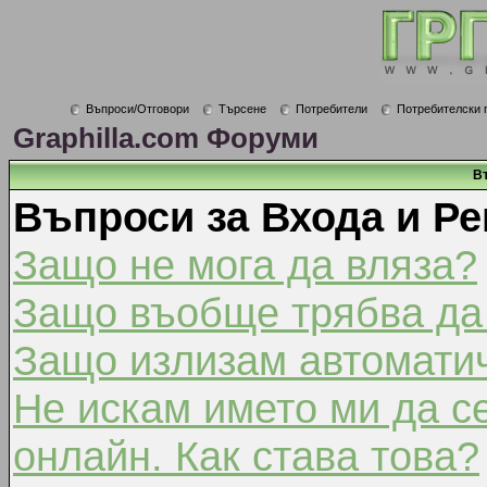
Въпроси/Отговори
Търсене
Потребители
Потребителски 
Graphilla.com Форуми
В
Въпроси за Входа и Ре
Защо не мога да вляза?
Защо въобще трябва да
Защо излизам автомати
Не искам името ми да с
онлайн. Как става това?