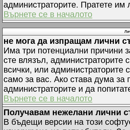
администраторите. Пратете им
Върнете се в началото
Ли
не мога да изпращам лични 
Има три потенциални причини за
сте влязъл, администраторите 
всички, или администраторите 
само за вас. Ако става дума за
администраторите и да попитате
Върнете се в началото
Получавам нежелани лични 
В бъдещи версии на този софту