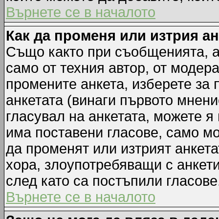
Върнете се в началото
Как да променя или изтрия а
Също както при съобщенията, а
само от техния автор, от модер
промените анкета, изберете за
анкетата (винаги първото мнени
гласувал на анкетата, можете я
има поставени гласове, само м
да променят или изтрият анкета
хора, злоупотребяващи с анкет
след като са постъпили гласове
Върнете се в началото