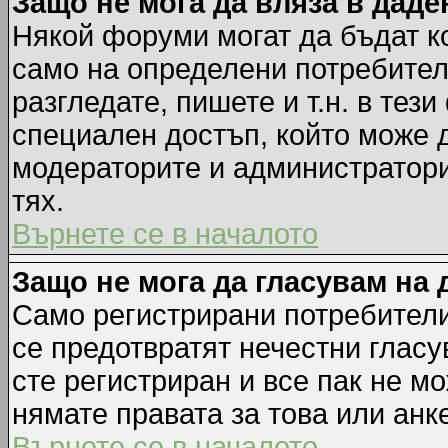
Защо не мога да вляза в дад
Някой форуми могат да бъдат к
само на определени потребители
разгледате, пишете и т.н. в тез
специален достъп, който може 
модераторите и администратори
тях.
Върнете се в началото
Защо не мога да гласувам на 
Само регистрирани потребители 
се предотвратят нечестни гласу
сте регистриран и все пак не м
нямате правата за това или анке
Върнете се в началото