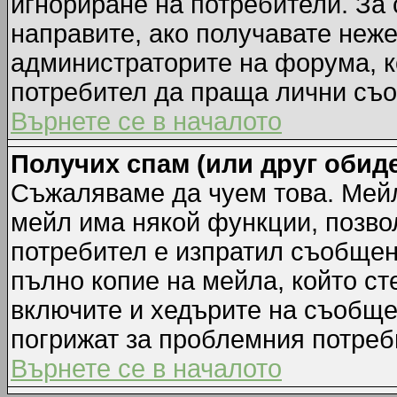
игнориране на потребители. За с
направите, ако получавате неж
администраторите на форума, к
потребител да праща лични съ
Върнете се в началото
Получих спам (или друг обиде
Съжаляваме да чуем това. Мейл
мейл има някой функции, позво
потребител е изпратил съобщен
пълно копие на мейла, който ст
включите и хедърите на съобще
погрижат за проблемния потреб
Върнете се в началото