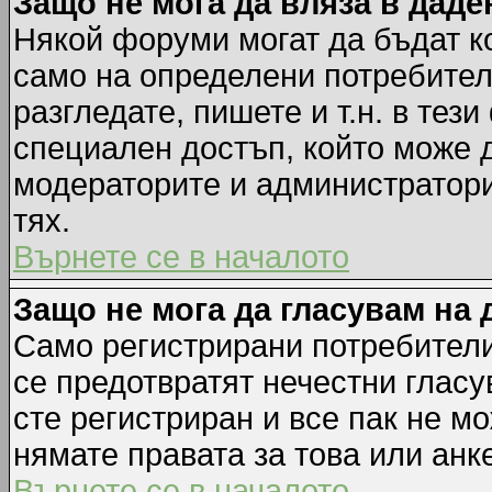
Защо не мога да вляза в дад
Някой форуми могат да бъдат к
само на определени потребители
разгледате, пишете и т.н. в тез
специален достъп, който може 
модераторите и администратори
тях.
Върнете се в началото
Защо не мога да гласувам на 
Само регистрирани потребители 
се предотвратят нечестни гласу
сте регистриран и все пак не м
нямате правата за това или анке
Върнете се в началото