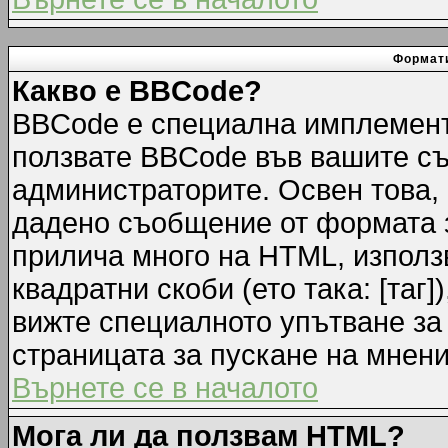
Формати
Какво е BBCode?
BBCode е специална имплемент
ползвате BBCode във вашите съ
администраторите. Освен това,
дадено съобщение от формата 
прилича много на HTML, използв
квадратни скоби (ето така: [таг]
вижте специалното упътване за
страницата за пускане на мнени
Върнете се в началото
Мога ли да ползвам HTML?