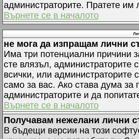
администраторите. Пратете им
Върнете се в началото
Ли
не мога да изпращам лични 
Има три потенциални причини за
сте влязъл, администраторите 
всички, или администраторите 
само за вас. Ако става дума за
администраторите и да попитате
Върнете се в началото
Получавам нежелани лични 
В бъдещи версии на този софту