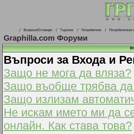
Въпроси/Отговори
Търсене
Потребители
Потребителски 
Graphilla.com Форуми
В
Въпроси за Входа и Ре
Защо не мога да вляза?
Защо въобще трябва да
Защо излизам автомати
Не искам името ми да с
онлайн. Как става това?