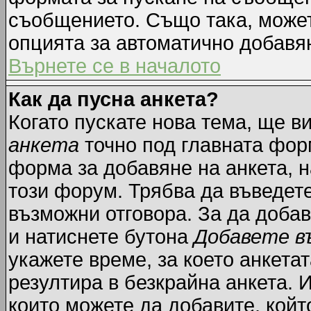
съобщението. Също така, може
опцията за автоматично добавя
Върнете се в началото
Как да пусна анкета?
Когато пускате нова тема, ще 
анкета
точно под главната фор
форма за добавяне на анкета, н
този форум. Трябва да въведете
възможни отговора. За да добав
и натиснете бутона
Добавете в
укажете време, за което анкетат
резултира в безкрайна анкета. 
които можете да добавите, койт