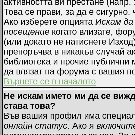
активността ви престане (напр.
Това се прави, за да е сигурно,
Ако изберете опцията
Искам да
посещение
когато влизате, фор
(или докато не натиснете Изход)
препоръчва в никакъв случай ак
библиотека и прочие публични м
да влязат на форума с вашия п
Върнете се в началото
Не искам името ми да се вижд
става това?
Във вашия профил има специал
онлайн статус
. Ако я
включит