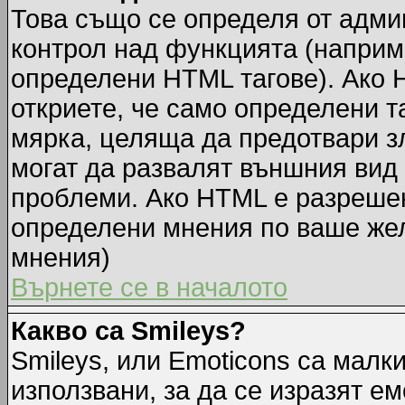
Това също се определя от адми
контрол над функцията (наприм
определени HTML тагове). Ако 
откриете, че само определени т
мярка, целяща да предотвари зл
могат да развалят външния вид
проблеми. Ако HTML е разрешен,
определени мнения по ваше жел
мнения)
Върнете се в началото
Какво са Smileys?
Smileys, или Emoticons са малк
използвани, за да се изразят ем