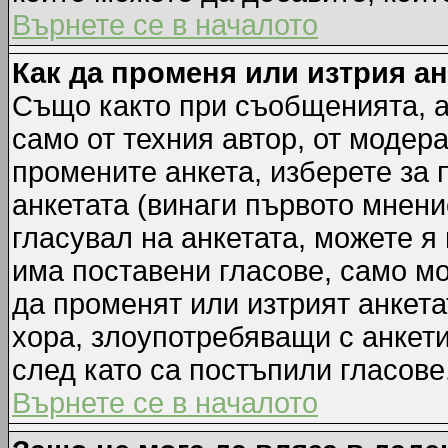
Върнете се в началото
Как да променя или изтрия а
Също както при съобщенията, а
само от техния автор, от модер
промените анкета, изберете за
анкетата (винаги първото мнени
гласувал на анкетата, можете я
има поставени гласове, само м
да променят или изтрият анкета
хора, злоупотребяващи с анкет
след като са постъпили гласове
Върнете се в началото