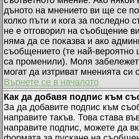
съответното мнение. Ако някой 
дъното на мнението ви ще се по
колко пъти и кога за последно 
не е отговорил на съобщение ви,
няма да се показва и ако адми
съобщението (те най-вероятно 
са променили). Моля забележет
могат да изтриват мненията си 
Върнете се в началото
Как да добавя подпис към с
За да добавите подпис към съо
направите такъв. Това става в
направите подпис, можете да в
формата за пускане на съобщен