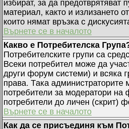
избират, за да предотврятяват 
материал, както и излизането о
които нямат връзка с дискусията
Върнете се в началото
Какво е Потребителска Група
Потребителските групи са средс
Всеки потребител може да участ
други форум системи) и всяка 
права. Така администраторите м
потребители за модератори на 
потребители до личен (скрит) фо
Върнете се в началото
Как да се присъединя към По