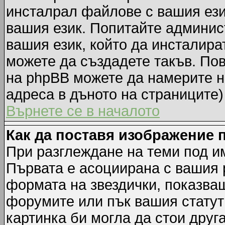
инсталрал файлове с вашия ези
вашия език. Попитайте админис
вашия език, който да инсталират
можете да създадете такъв. По
на phpBB можете да намерите н
адреса в дъното на страниците)
Върнете се в началото
Как да поставя изображение 
При разглеждане на теми под им
Първата е асоциирана с вашия р
формата на звездички, показва
форумите или пък вашия статут
картинка би могла да стои друга