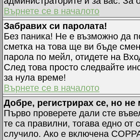
администраторите и за вас. За 
Върнете се в началото
Забравих си паролата!
Без паника! Не е възможно да п
сметка на това ще ви бъде смен
парола по мейл, отидете на Вхо
След това просто следвайте ин
за нула време!
Върнете се в началото
Добре, регистрирах се, но не 
Първо проверете дали сте въве
те са правилни, тогава едно от
случило. Ако е включена COPPA