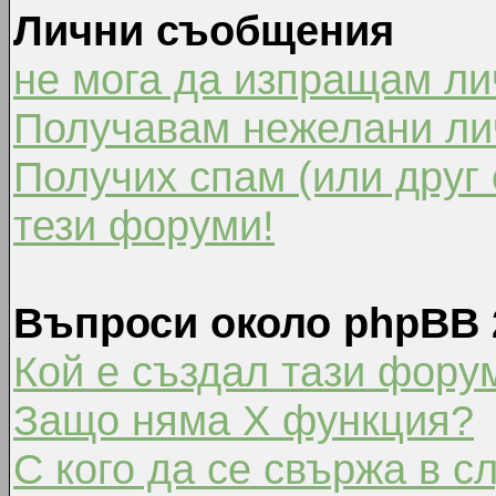
Лични съобщения
не мога да изпращам л
Получавам нежелани ли
Получих спам (или друг 
тези форуми!
Въпроси около phpBB 
Кой е създал тази фору
Защо няма X функция?
С кого да се свържа в с