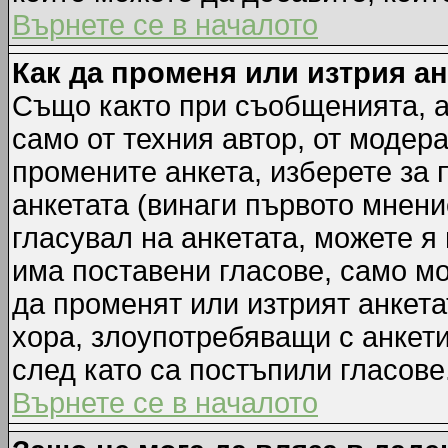
Върнете се в началото
Как да променя или изтрия а
Също както при съобщенията, а
само от техния автор, от модер
промените анкета, изберете за
анкетата (винаги първото мнени
гласувал на анкетата, можете я
има поставени гласове, само м
да променят или изтрият анкета
хора, злоупотребяващи с анкет
след като са постъпили гласове
Върнете се в началото