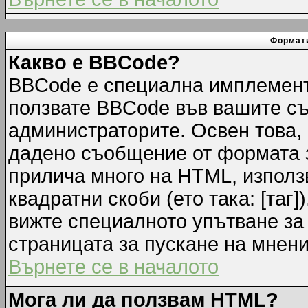
Формати
Какво е BBCode?
BBCode е специална имплемент
ползвате BBCode във вашите съ
администраторите. Освен това,
дадено съобщение от формата 
прилича много на HTML, използв
квадратни скоби (ето така: [таг]
вижте специалното упътване за
страницата за пускане на мнени
Върнете се в началото
Мога ли да ползвам HTML?