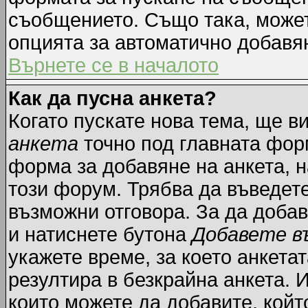
съобщението. Също така, може
опцията за автоматично добавя
Върнете се в началото
Как да пусна анкета?
Когато пускате нова тема, ще 
анкета
точно под главната фор
форма за добавяне на анкета, н
този форум. Трябва да въведете
възможни отговора. За да добав
и натиснете бутона
Добавете в
укажете време, за което анкетат
резултира в безкрайна анкета. 
които можете да добавите, койт