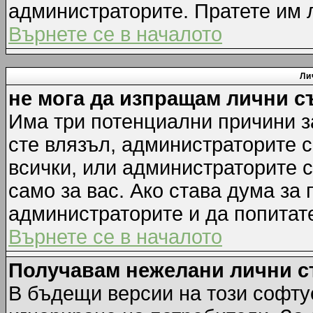
администраторите. Пратете им
Върнете се в началото
Ли
не мога да изпращам лични 
Има три потенциални причини за
сте влязъл, администраторите 
всички, или администраторите 
само за вас. Ако става дума за
администраторите и да попитате
Върнете се в началото
Получавам нежелани лични 
В бъдещи версии на този софту