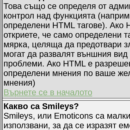
Това също се определя от адми
контрол над функцията (наприм
определени HTML тагове). Ако 
откриете, че само определени т
мярка, целяща да предотвари зл
могат да развалят външния вид
проблеми. Ако HTML е разрешен,
определени мнения по ваше жел
мнения)
Върнете се в началото
Какво са Smileys?
Smileys, или Emoticons са малк
използвани, за да се изразят ем