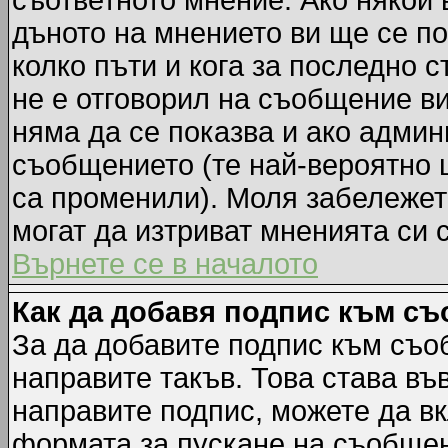
съответното мнение. Ако някой 
дъното на мнението ви ще се по
колко пъти и кога за последно 
не е отговорил на съобщение ви,
няма да се показва и ако адми
съобщението (те най-вероятно 
са променили). Моля забележет
могат да изтриват мненията си 
Върнете се в началото
Как да добавя подпис към с
За да добавите подпис към съо
направите такъв. Това става в
направите подпис, можете да в
формата за пускане на съобщен