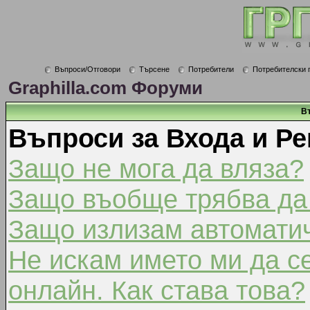
Въпроси/Отговори
Търсене
Потребители
Потребителски 
Graphilla.com Форуми
В
Въпроси за Входа и Ре
Защо не мога да вляза?
Защо въобще трябва да
Защо излизам автомати
Не искам името ми да с
онлайн. Как става това?