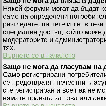
Защо не мога да вляза в дад
Някой форуми могат да бъдат к
само на определени потребители
разгледате, пишете и т.н. в тез
специален достъп, който може 
модераторите и администратори
тях.
Върнете се в началото
Защо не мога да гласувам на 
Само регистрирани потребители 
се предотвратят нечестни гласу
сте регистриран и все пак не м
нямате правата за това или анке
Върнете се в началото