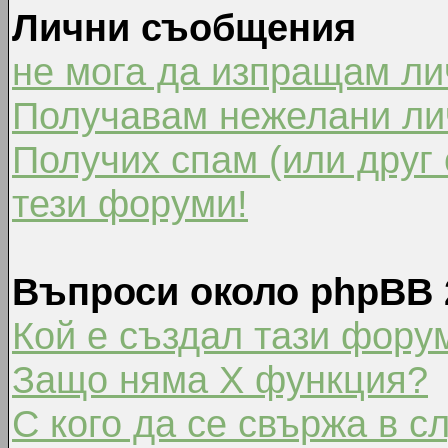
Лични съобщения
не мога да изпращам л
Получавам нежелани ли
Получих спам (или друг 
тези форуми!
Въпроси около phpBB 
Кой е създал тази фору
Защо няма X функция?
С кого да се свържа в с