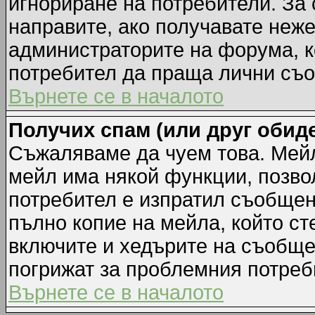
игнориране на потребители. За с
направите, ако получавате неж
администраторите на форума, к
потребител да праща лични съ
Върнете се в началото
Получих спам (или друг обиде
Съжаляваме да чуем това. Мейл
мейл има някой функции, позво
потребител е изпратил съобщен
пълно копие на мейла, който ст
включите и хедърите на съобще
погрижат за проблемния потреб
Върнете се в началото