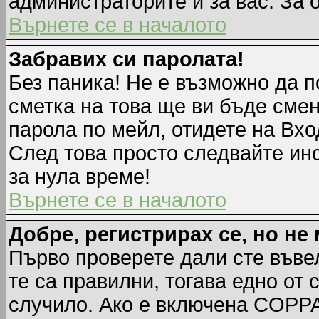
администраторите и за вас. За 
Върнете се в началото
Забравих си паролата!
Без паника! Не е възможно да п
сметка на това ще ви бъде смен
парола по мейл, отидете на Вхо
След това просто следвайте ин
за нула време!
Върнете се в началото
Добре, регистрирах се, но не 
Първо проверете дали сте въве
те са правилни, тогава едно от
случило. Ако е включена COPPA