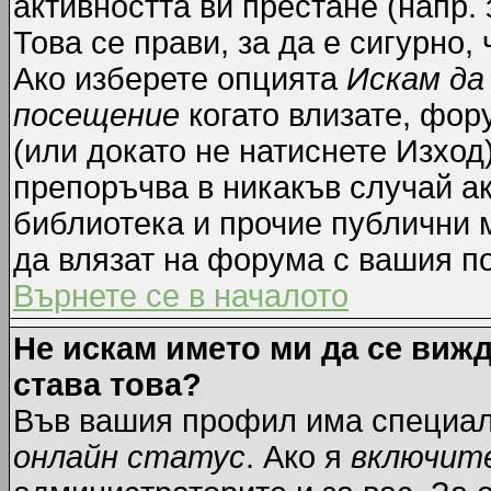
активността ви престане (напр.
Това се прави, за да е сигурно,
Ако изберете опцията
Искам да
посещение
когато влизате, фор
(или докато не натиснете Изход)
препоръчва в никакъв случай ак
библиотека и прочие публични м
да влязат на форума с вашия п
Върнете се в началото
Не искам името ми да се вижд
става това?
Във вашия профил има специал
онлайн статус
. Ако я
включит