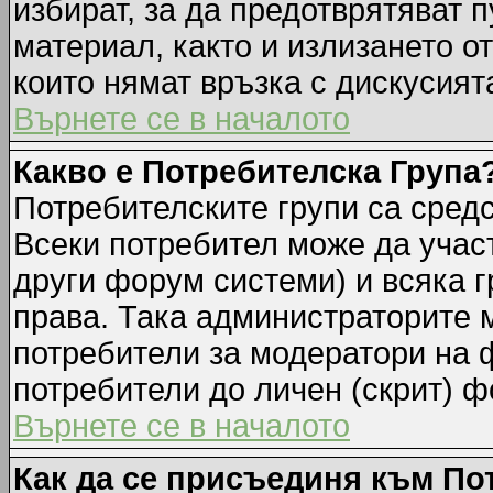
избират, за да предотврятяват 
материал, както и излизането о
които нямат връзка с дискусията
Върнете се в началото
Какво е Потребителска Група
Потребителските групи са средс
Всеки потребител може да участ
други форум системи) и всяка 
права. Така администраторите м
потребители за модератори на 
потребители до личен (скрит) фо
Върнете се в началото
Как да се присъединя към По