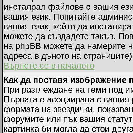
инсталрал файлове с вашия ези
вашия език. Попитайте админис
вашия език, който да инсталират
можете да създадете такъв. По
на phpBB можете да намерите н
адреса в дъното на страниците)
Върнете се в началото
Как да поставя изображение 
При разглеждане на теми под им
Първата е асоциирана с вашия р
формата на звездички, показва
форумите или пък вашия статут
картинка би могла да стои друга