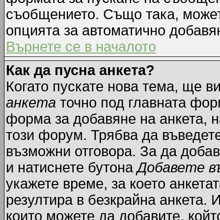
съобщението. Също така, може
опцията за автоматично добавя
Върнете се в началото
Как да пусна анкета?
Когато пускате нова тема, ще 
анкета
точно под главната фор
форма за добавяне на анкета, н
този форум. Трябва да въведете
възможни отговора. За да добав
и натиснете бутона
Добавете в
укажете време, за което анкетат
резултира в безкрайна анкета. 
които можете да добавите, койт