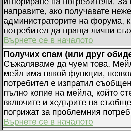
игнориране на потребители. За с
направите, ако получавате неж
администраторите на форума, к
потребител да праща лични съ
Върнете се в началото
Получих спам (или друг обиде
Съжаляваме да чуем това. Мейл
мейл има някой функции, позво
потребител е изпратил съобщен
пълно копие на мейла, който ст
включите и хедърите на съобще
погрижат за проблемния потреб
Върнете се в началото