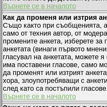
Върнете се в началото
Как да променя или изтрия а
Също както при съобщенията, а
само от техния автор, от модер
промените анкета, изберете за
анкетата (винаги първото мнени
гласувал на анкетата, можете я
има поставени гласове, само м
да променят или изтрият анкета
хора, злоупотребяващи с анкет
след като са постъпили гласове
Върнете се в началото