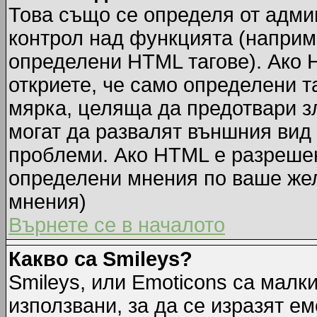
Това също се определя от адми
контрол над функцията (наприм
определени HTML тагове). Ако 
откриете, че само определени т
мярка, целяща да предотвари зл
могат да развалят външния вид
проблеми. Ако HTML е разрешен,
определени мнения по ваше жел
мнения)
Върнете се в началото
Какво са Smileys?
Smileys, или Emoticons са малк
използвани, за да се изразят ем