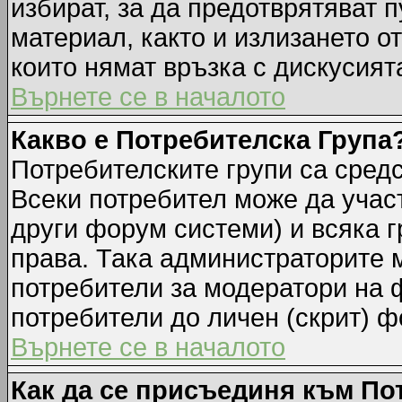
избират, за да предотврятяват 
материал, както и излизането о
които нямат връзка с дискусията
Върнете се в началото
Какво е Потребителска Група
Потребителските групи са средс
Всеки потребител може да участ
други форум системи) и всяка 
права. Така администраторите м
потребители за модератори на 
потребители до личен (скрит) фо
Върнете се в началото
Как да се присъединя към По