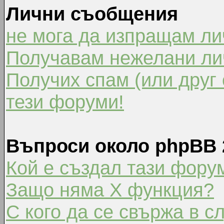
Лични съобщения
не мога да изпращам л
Получавам нежелани ли
Получих спам (или друг 
тези форуми!
Въпроси около phpBB 
Кой е създал тази фору
Защо няма X функция?
С кого да се свържа в с