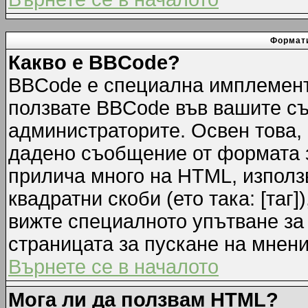
Формати
Какво е BBCode?
BBCode е специална имплемент
ползвате BBCode във вашите съ
администраторите. Освен това,
дадено съобщение от формата 
прилича много на HTML, използв
квадратни скоби (ето така: [таг]
вижте специалното упътване за
страницата за пускане на мнени
Върнете се в началото
Мога ли да ползвам HTML?