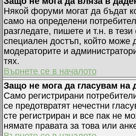
Защо не мога да вляза в дад
Някой форуми могат да бъдат к
само на определени потребители
разгледате, пишете и т.н. в тез
специален достъп, който може 
модераторите и администратори
тях.
Върнете се в началото
Защо не мога да гласувам на 
Само регистрирани потребители 
се предотвратят нечестни гласу
сте регистриран и все пак не м
нямате правата за това или анке
Върнете се в началото