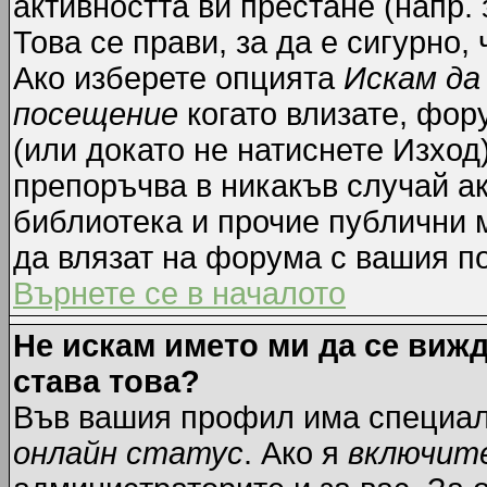
активността ви престане (напр.
Това се прави, за да е сигурно,
Ако изберете опцията
Искам да
посещение
когато влизате, фор
(или докато не натиснете Изход)
препоръчва в никакъв случай ак
библиотека и прочие публични м
да влязат на форума с вашия п
Върнете се в началото
Не искам името ми да се вижд
става това?
Във вашия профил има специал
онлайн статус
. Ако я
включит