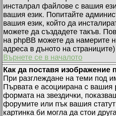
инсталрал файлове с вашия ези
вашия език. Попитайте админис
вашия език, който да инсталират
можете да създадете такъв. По
на phpBB можете да намерите н
адреса в дъното на страниците)
Върнете се в началото
Как да поставя изображение 
При разглеждане на теми под им
Първата е асоциирана с вашия р
формата на звездички, показва
форумите или пък вашия статут
картинка би могла да стои друга