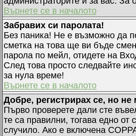
администраторите и за вас. За 
Върнете се в началото
Забравих си паролата!
Без паника! Не е възможно да п
сметка на това ще ви бъде смен
парола по мейл, отидете на Вхо
След това просто следвайте ин
за нула време!
Върнете се в началото
Добре, регистрирах се, но не 
Първо проверете дали сте въве
те са правилни, тогава едно от
случило. Ако е включена COPPA