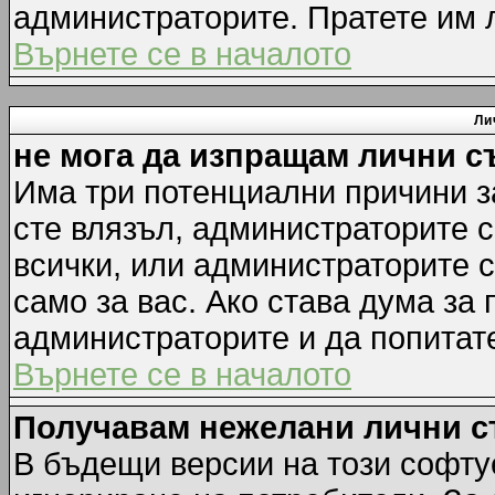
администраторите. Пратете им
Върнете се в началото
Ли
не мога да изпращам лични 
Има три потенциални причини за
сте влязъл, администраторите 
всички, или администраторите 
само за вас. Ако става дума за
администраторите и да попитате
Върнете се в началото
Получавам нежелани лични 
В бъдещи версии на този софту