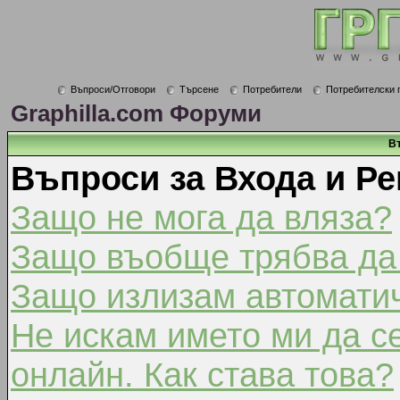
Въпроси/Отговори
Търсене
Потребители
Потребителски 
Graphilla.com Форуми
В
Въпроси за Входа и Ре
Защо не мога да вляза?
Защо въобще трябва да
Защо излизам автомати
Не искам името ми да с
онлайн. Как става това?