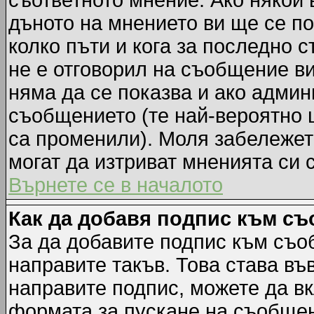
съответното мнение. Ако някой 
дъното на мнението ви ще се по
колко пъти и кога за последно 
не е отговорил на съобщение ви,
няма да се показва и ако адми
съобщението (те най-вероятно 
са променили). Моля забележет
могат да изтриват мненията си 
Върнете се в началото
Как да добавя подпис към с
За да добавите подпис към съо
направите такъв. Това става в
направите подпис, можете да в
формата за пускане на съобщен