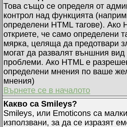
Това също се определя от адми
контрол над функцията (наприм
определени HTML тагове). Ако 
откриете, че само определени т
мярка, целяща да предотвари зл
могат да развалят външния вид
проблеми. Ако HTML е разрешен,
определени мнения по ваше жел
мнения)
Върнете се в началото
Какво са Smileys?
Smileys, или Emoticons са малк
използвани, за да се изразят ем