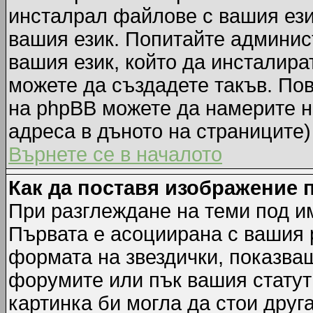
инсталрал файлове с вашия ези
вашия език. Попитайте админис
вашия език, който да инсталират
можете да създадете такъв. По
на phpBB можете да намерите н
адреса в дъното на страниците)
Върнете се в началото
Как да поставя изображение 
При разглеждане на теми под им
Първата е асоциирана с вашия р
формата на звездички, показва
форумите или пък вашия статут
картинка би могла да стои друга