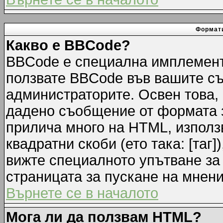
Формати
Какво е BBCode?
BBCode е специална имплемент
ползвате BBCode във вашите съ
администраторите. Освен това,
дадено съобщение от формата 
прилича много на HTML, използв
квадратни скоби (ето така: [таг]
вижте специалното упътване за
страницата за пускане на мнени
Върнете се в началото
Мога ли да ползвам HTML?