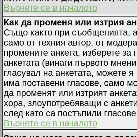
Върнете се в началото
Как да променя или изтрия а
Също както при съобщенията, а
само от техния автор, от модер
промените анкета, изберете за
анкетата (винаги първото мнени
гласувал на анкетата, можете я
има поставени гласове, само м
да променят или изтрият анкета
хора, злоупотребяващи с анкет
след като са постъпили гласове
Върнете се в началото