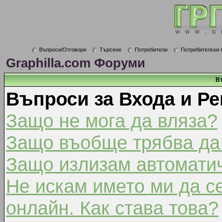
Въпроси/Отговори
Търсене
Потребители
Потребителски 
Graphilla.com Форуми
В
Въпроси за Входа и Ре
Защо не мога да вляза?
Защо въобще трябва да
Защо излизам автомати
Не искам името ми да с
онлайн. Как става това?