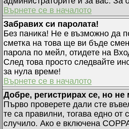
администраторите и за вас. За 
Върнете се в началото
Забравих си паролата!
Без паника! Не е възможно да п
сметка на това ще ви бъде смен
парола по мейл, отидете на Вхо
След това просто следвайте ин
за нула време!
Върнете се в началото
Добре, регистрирах се, но не 
Първо проверете дали сте въве
те са правилни, тогава едно от
случило. Ако е включена COPPA