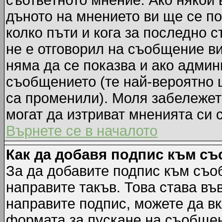
съответното мнение. Ако някой 
дъното на мнението ви ще се по
колко пъти и кога за последно 
не е отговорил на съобщение ви,
няма да се показва и ако адми
съобщението (те най-вероятно 
са променили). Моля забележет
могат да изтриват мненията си 
Върнете се в началото
Как да добавя подпис към с
За да добавите подпис към съо
направите такъв. Това става в
направите подпис, можете да в
формата за пускане на съобщен