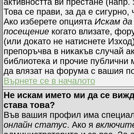
активността ви престане (напр.
Това се прави, за да е сигурно,
Ако изберете опцията
Искам да
посещение
когато влизате, фор
(или докато не натиснете Изход)
препоръчва в никакъв случай ак
библиотека и прочие публични м
да влязат на форума с вашия п
Върнете се в началото
Не искам името ми да се вижд
става това?
Във вашия профил има специал
онлайн статус
. Ако я
включит