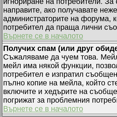
игнориране на потребители. За с
направите, ако получавате неж
администраторите на форума, к
потребител да праща лични съ
Върнете се в началото
Получих спам (или друг обиде
Съжаляваме да чуем това. Мейл
мейл има някой функции, позво
потребител е изпратил съобщен
пълно копие на мейла, който ст
включите и хедърите на съобще
погрижат за проблемния потреб
Върнете се в началото