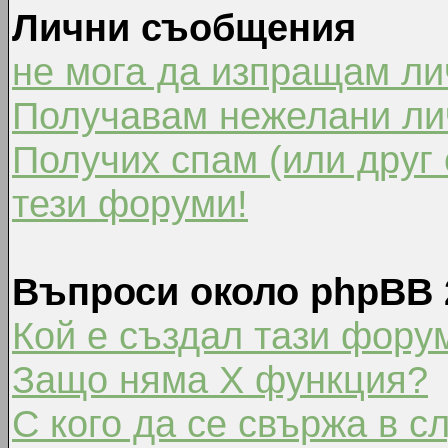
Лични съобщения
не мога да изпращам л
Получавам нежелани ли
Получих спам (или друг 
тези форуми!
Въпроси около phpBB 
Кой е създал тази фору
Защо няма X функция?
С кого да се свържа в с