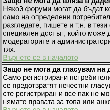
Защо не мога да вляза в дад
Някой форуми могат да бъдат к
само на определени потребители
разгледате, пишете и т.н. в тез
специален достъп, който може 
модераторите и администратори
тях.
Върнете се в началото
Защо не мога да гласувам на 
Само регистрирани потребители 
се предотвратят нечестни гласу
сте регистриран и все пак не м
нямате правата за това или анке
Върнете се в началото