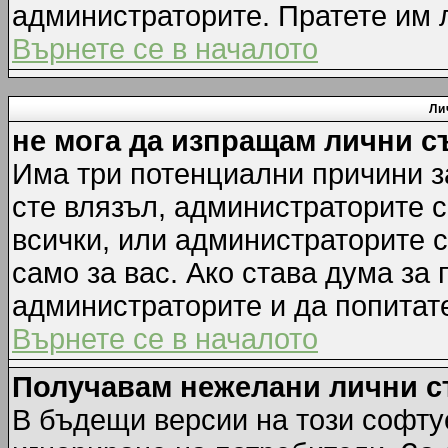
администраторите. Пратете им
Върнете се в началото
Ли
не мога да изпращам лични 
Има три потенциални причини за
сте влязъл, администраторите 
всички, или администраторите 
само за вас. Ако става дума за
администраторите и да попитате
Върнете се в началото
Получавам нежелани лични 
В бъдещи версии на този софту