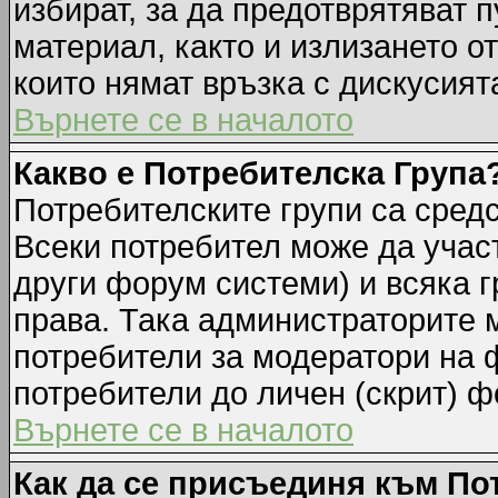
избират, за да предотврятяват 
материал, както и излизането о
които нямат връзка с дискусията
Върнете се в началото
Какво е Потребителска Група
Потребителските групи са средс
Всеки потребител може да участ
други форум системи) и всяка 
права. Така администраторите м
потребители за модератори на 
потребители до личен (скрит) фо
Върнете се в началото
Как да се присъединя към По