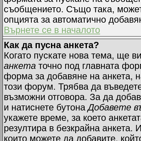
съобщението. Също така, може
опцията за автоматично добавя
Върнете се в началото
Как да пусна анкета?
Когато пускате нова тема, ще 
анкета
точно под главната фор
форма за добавяне на анкета, н
този форум. Трябва да въведете
възможни отговора. За да добав
и натиснете бутона
Добавете в
укажете време, за което анкетат
резултира в безкрайна анкета. 
които можете да добавите, койт