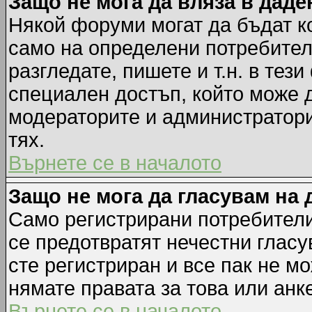
Защо не мога да вляза в дад
Някой форуми могат да бъдат к
само на определени потребители
разгледате, пишете и т.н. в тез
специален достъп, който може 
модераторите и администратори
тях.
Върнете се в началото
Защо не мога да гласувам на 
Само регистрирани потребители 
се предотвратят нечестни гласу
сте регистриран и все пак не м
нямате правата за това или анке
Върнете се в началото