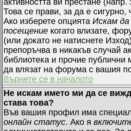
активността ви престане (напр.
Това се прави, за да е сигурно,
Ако изберете опцията
Искам да
посещение
когато влизате, фор
(или докато не натиснете Изход)
препоръчва в никакъв случай ак
библиотека и прочие публични м
да влязат на форума с вашия п
Върнете се в началото
Не искам името ми да се вижд
става това?
Във вашия профил има специал
онлайн статус
. Ако я
включит