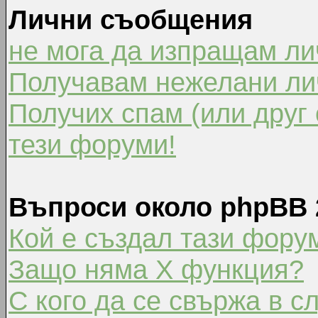
Лични съобщения
не мога да изпращам л
Получавам нежелани ли
Получих спам (или друг 
тези форуми!
Въпроси около phpBB 
Кой е създал тази фору
Защо няма X функция?
С кого да се свържа в с