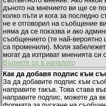
съответното мнение. Ако някой 
дъното на мнението ви ще се по
колко пъти и кога за последно 
не е отговорил на съобщение ви,
няма да се показва и ако адми
съобщението (те най-вероятно 
са променили). Моля забележет
могат да изтриват мненията си 
Върнете се в началото
Как да добавя подпис към с
За да добавите подпис към съо
направите такъв. Това става в
направите подпис, можете да в
формата за пускане на съобщен