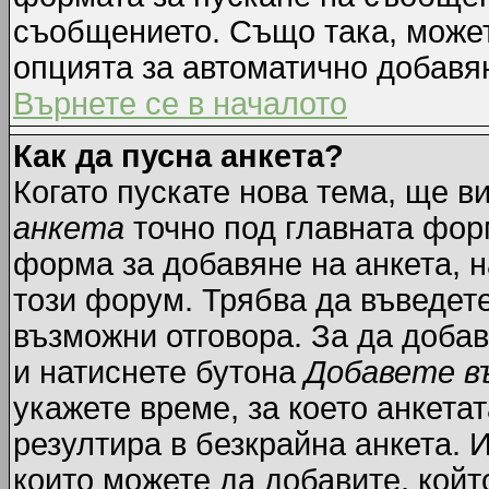
съобщението. Също така, може
опцията за автоматично добавя
Върнете се в началото
Как да пусна анкета?
Когато пускате нова тема, ще 
анкета
точно под главната фор
форма за добавяне на анкета, н
този форум. Трябва да въведете
възможни отговора. За да добав
и натиснете бутона
Добавете в
укажете време, за което анкетат
резултира в безкрайна анкета. 
които можете да добавите, койт