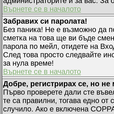
администраторите и за вас. За 
Върнете се в началото
Забравих си паролата!
Без паника! Не е възможно да п
сметка на това ще ви бъде смен
парола по мейл, отидете на Вхо
След това просто следвайте ин
за нула време!
Върнете се в началото
Добре, регистрирах се, но не 
Първо проверете дали сте въве
те са правилни, тогава едно от
случило. Ако е включена COPPA