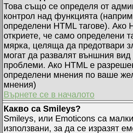
Това също се определя от адми
контрол над функцията (наприм
определени HTML тагове). Ако 
откриете, че само определени т
мярка, целяща да предотвари зл
могат да развалят външния вид
проблеми. Ако HTML е разрешен,
определени мнения по ваше жел
мнения)
Върнете се в началото
Какво са Smileys?
Smileys, или Emoticons са малк
използвани, за да се изразят ем