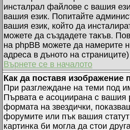
инсталрал файлове с вашия ези
вашия език. Попитайте админис
вашия език, който да инсталират
можете да създадете такъв. По
на phpBB можете да намерите н
адреса в дъното на страниците)
Върнете се в началото
Как да поставя изображение 
При разглеждане на теми под им
Първата е асоциирана с вашия р
формата на звездички, показва
форумите или пък вашия статут
картинка би могла да стои друга