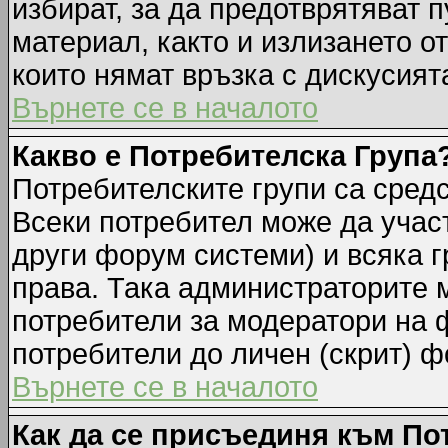
избират, за да предотврятяват 
материал, както и излизането о
които нямат връзка с дискусията
Върнете се в началото
Какво е Потребителска Група
Потребителските групи са средс
Всеки потребител може да участ
други форум системи) и всяка 
права. Така администраторите м
потребители за модератори на 
потребители до личен (скрит) фо
Върнете се в началото
Как да се присъединя към По