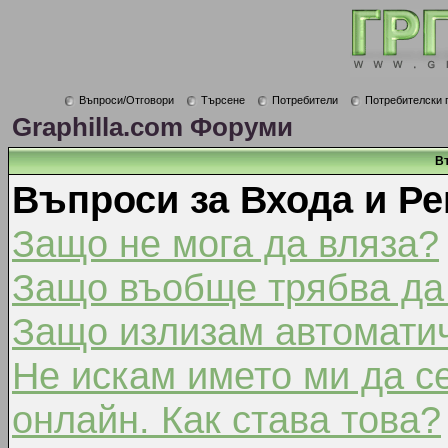
Въпроси/Отговори
Търсене
Потребители
Потребителски 
Graphilla.com Форуми
В
Въпроси за Входа и Ре
Защо не мога да вляза?
Защо въобще трябва да
Защо излизам автомати
Не искам името ми да с
онлайн. Как става това?