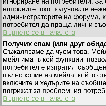
игнориране на потребители. За с
направите, ако получавате неж
администраторите на форума, к
потребител да праща лични съ
Върнете се в началото
Получих спам (или друг обиде
Съжаляваме да чуем това. Мейл
мейл има някой функции, позво
потребител е изпратил съобщен
пълно копие на мейла, който ст
включите и хедърите на съобще
погрижат за проблемния потреб
Върнете се в началото