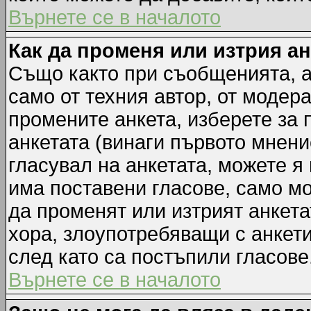
Върнете се в началото
Как да променя или изтрия а
Също както при съобщенията, а
само от техния автор, от модер
промените анкета, изберете за
анкетата (винаги първото мнени
гласувал на анкетата, можете я
има поставени гласове, само м
да променят или изтрият анкета
хора, злоупотребяващи с анкет
след като са постъпили гласове
Върнете се в началото