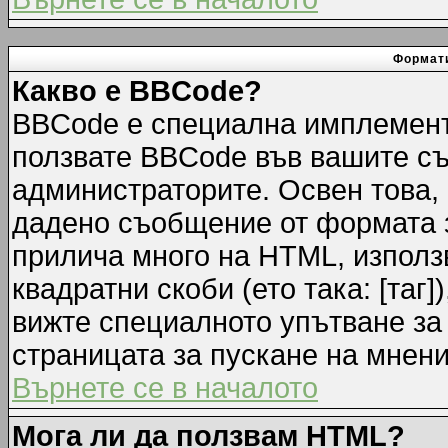
Формати
Какво е BBCode?
BBCode е специална имплемент
ползвате BBCode във вашите съ
администраторите. Освен това,
дадено съобщение от формата 
прилича много на HTML, използв
квадратни скоби (ето така: [таг]
вижте специалното упътване за
страницата за пускане на мнени
Върнете се в началото
Мога ли да ползвам HTML?