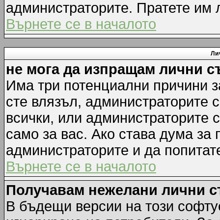
администраторите. Пратете им
Върнете се в началото
Ли
не мога да изпращам лични 
Има три потенциални причини за
сте влязъл, администраторите 
всички, или администраторите 
само за вас. Ако става дума за
администраторите и да попитате
Върнете се в началото
Получавам нежелани лични 
В бъдещи версии на този софту