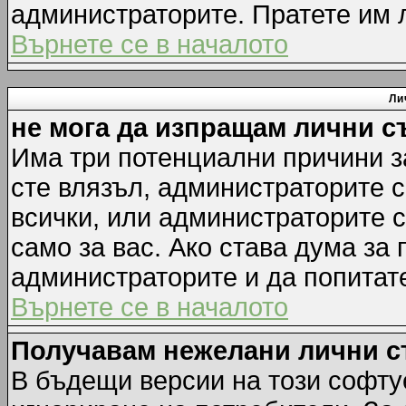
администраторите. Пратете им
Върнете се в началото
Ли
не мога да изпращам лични 
Има три потенциални причини за
сте влязъл, администраторите 
всички, или администраторите 
само за вас. Ако става дума за
администраторите и да попитате
Върнете се в началото
Получавам нежелани лични 
В бъдещи версии на този софту