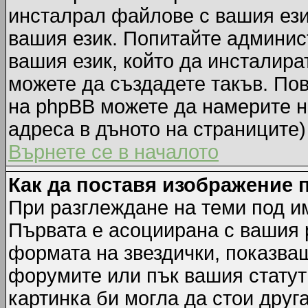
инсталрал файлове с вашия ези
вашия език. Попитайте админис
вашия език, който да инсталират
можете да създадете такъв. По
на phpBB можете да намерите н
адреса в дъното на страниците)
Върнете се в началото
Как да поставя изображение 
При разглеждане на теми под им
Първата е асоциирана с вашия р
формата на звездички, показва
форумите или пък вашия статут
картинка би могла да стои друга