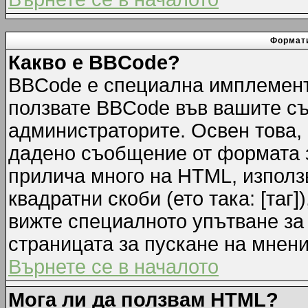
Формати
Какво е BBCode?
BBCode е специална имплемент
ползвате BBCode във вашите съ
администраторите. Освен това,
дадено съобщение от формата 
прилича много на HTML, използв
квадратни скоби (ето така: [таг]
вижте специалното упътване за
страницата за пускане на мнени
Върнете се в началото
Мога ли да ползвам HTML?