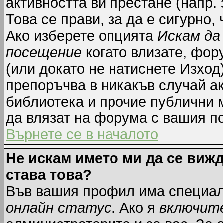
активността ви престане (напр.
Това се прави, за да е сигурно,
Ако изберете опцията
Искам да
посещение
когато влизате, фор
(или докато не натиснете Изход)
препоръчва в никакъв случай ак
библиотека и прочие публични м
да влязат на форума с вашия п
Върнете се в началото
Не искам името ми да се вижд
става това?
Във вашия профил има специал
онлайн статус
. Ако я
включит