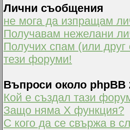
Лични съобщения
не мога да изпращам л
Получавам нежелани ли
Получих спам (или друг 
тези форуми!
Въпроси около phpBB 
Кой е създал тази фору
Защо няма X функция?
С кого да се свържа в с