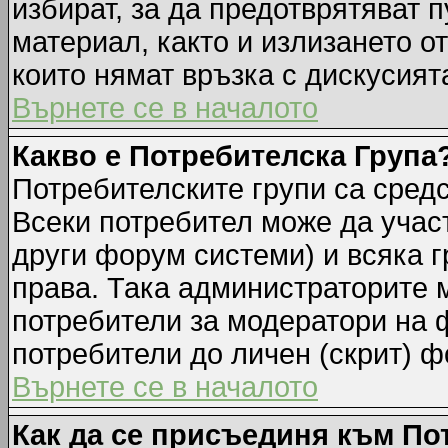
избират, за да предотврятяват 
материал, както и излизането о
които нямат връзка с дискусията
Върнете се в началото
Какво е Потребителска Група
Потребителските групи са средс
Всеки потребител може да участ
други форум системи) и всяка 
права. Така администраторите м
потребители за модератори на 
потребители до личен (скрит) фо
Върнете се в началото
Как да се присъединя към По