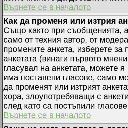
Върнете се в началото
Как да променя или изтрия а
Също както при съобщенията, а
само от техния автор, от модер
промените анкета, изберете за
анкетата (винаги първото мнени
гласувал на анкетата, можете я
има поставени гласове, само м
да променят или изтрият анкета
хора, злоупотребяващи с анкет
след като са постъпили гласове
Върнете се в началото