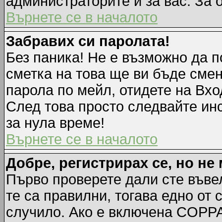
администраторите и за вас. За 
Върнете се в началото
Забравих си паролата!
Без паника! Не е възможно да п
сметка на това ще ви бъде смен
парола по мейл, отидете на Вхо
След това просто следвайте ин
за нула време!
Върнете се в началото
Добре, регистрирах се, но не 
Първо проверете дали сте въве
те са правилни, тогава едно от
случило. Ако е включена COPPA