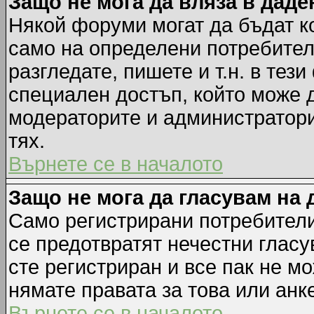
Защо не мога да вляза в дад
Някой форуми могат да бъдат к
само на определени потребители
разгледате, пишете и т.н. в тез
специален достъп, който може 
модераторите и администратори
тях.
Върнете се в началото
Защо не мога да гласувам на 
Само регистрирани потребители 
се предотвратят нечестни гласу
сте регистриран и все пак не м
нямате правата за това или анке
Върнете се в началото