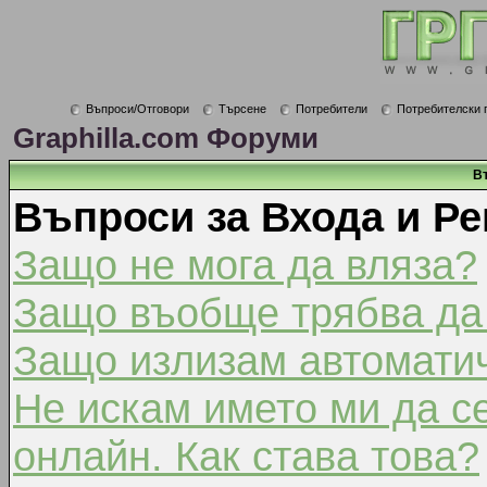
Въпроси/Отговори
Търсене
Потребители
Потребителски 
Graphilla.com Форуми
В
Въпроси за Входа и Ре
Защо не мога да вляза?
Защо въобще трябва да
Защо излизам автомати
Не искам името ми да с
онлайн. Как става това?