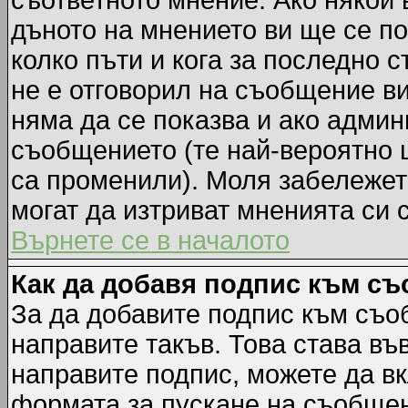
съответното мнение. Ако някой 
дъното на мнението ви ще се по
колко пъти и кога за последно 
не е отговорил на съобщение ви,
няма да се показва и ако адми
съобщението (те най-вероятно 
са променили). Моля забележет
могат да изтриват мненията си 
Върнете се в началото
Как да добавя подпис към с
За да добавите подпис към съо
направите такъв. Това става в
направите подпис, можете да в
формата за пускане на съобщен