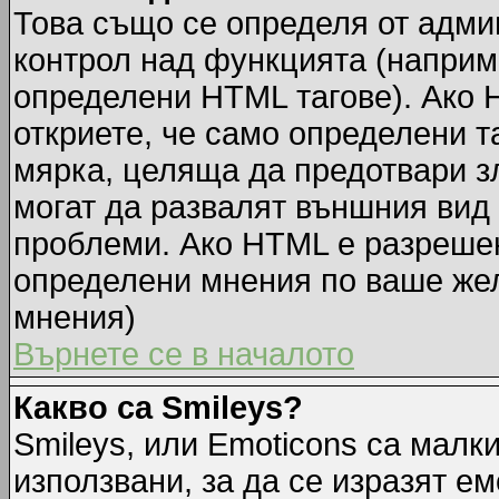
Това също се определя от адми
контрол над функцията (наприм
определени HTML тагове). Ако 
откриете, че само определени т
мярка, целяща да предотвари зл
могат да развалят външния вид
проблеми. Ако HTML е разрешен,
определени мнения по ваше жел
мнения)
Върнете се в началото
Какво са Smileys?
Smileys, или Emoticons са малк
използвани, за да се изразят ем