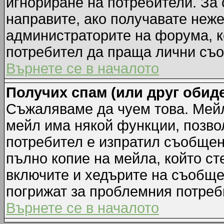
игнориране на потребители. За с
направите, ако получавате неж
администраторите на форума, к
потребител да праща лични съ
Върнете се в началото
Получих спам (или друг обиде
Съжаляваме да чуем това. Мейл
мейл има някой функции, позво
потребител е изпратил съобщен
пълно копие на мейла, който ст
включите и хедърите на съобще
погрижат за проблемния потреб
Върнете се в началото