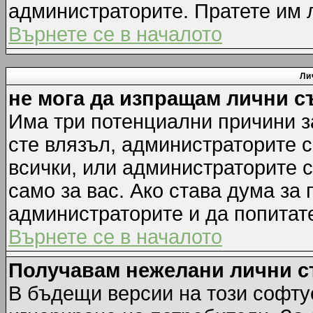
администраторите. Пратете им
Върнете се в началото
Ли
не мога да изпращам лични 
Има три потенциални причини за
сте влязъл, администраторите 
всички, или администраторите 
само за вас. Ако става дума за
администраторите и да попитате
Върнете се в началото
Получавам нежелани лични 
В бъдещи версии на този софту