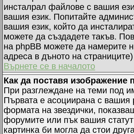
инсталрал файлове с вашия ези
вашия език. Попитайте админис
вашия език, който да инсталират
можете да създадете такъв. По
на phpBB можете да намерите н
адреса в дъното на страниците)
Върнете се в началото
Как да поставя изображение 
При разглеждане на теми под им
Първата е асоциирана с вашия р
формата на звездички, показва
форумите или пък вашия статут
картинка би могла да стои друга