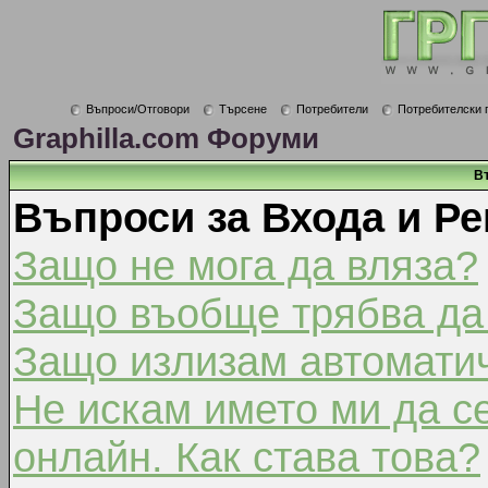
Въпроси/Отговори
Търсене
Потребители
Потребителски 
Graphilla.com Форуми
В
Въпроси за Входа и Ре
Защо не мога да вляза?
Защо въобще трябва да
Защо излизам автомати
Не искам името ми да с
онлайн. Как става това?