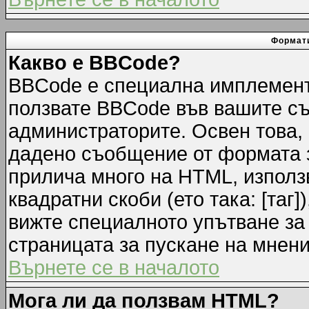
Формати
Какво е BBCode?
BBCode е специална имплемент
ползвате BBCode във вашите съ
администраторите. Освен това,
дадено съобщение от формата 
прилича много на HTML, използв
квадратни скоби (ето така: [таг]
вижте специалното упътване за
страницата за пускане на мнени
Върнете се в началото
Мога ли да ползвам HTML?