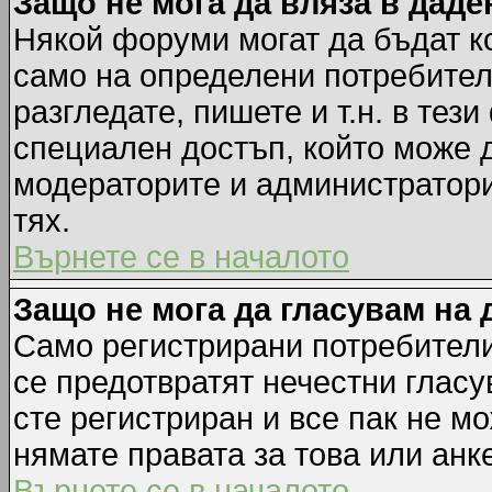
Защо не мога да вляза в дад
Някой форуми могат да бъдат к
само на определени потребители
разгледате, пишете и т.н. в тез
специален достъп, който може 
модераторите и администратори
тях.
Върнете се в началото
Защо не мога да гласувам на 
Само регистрирани потребители 
се предотвратят нечестни гласу
сте регистриран и все пак не м
нямате правата за това или анке
Върнете се в началото