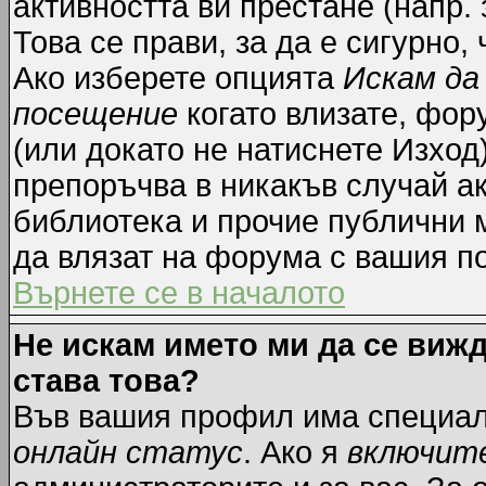
активността ви престане (напр.
Това се прави, за да е сигурно,
Ако изберете опцията
Искам да
посещение
когато влизате, фор
(или докато не натиснете Изход)
препоръчва в никакъв случай ак
библиотека и прочие публични м
да влязат на форума с вашия п
Върнете се в началото
Не искам името ми да се вижд
става това?
Във вашия профил има специал
онлайн статус
. Ако я
включит