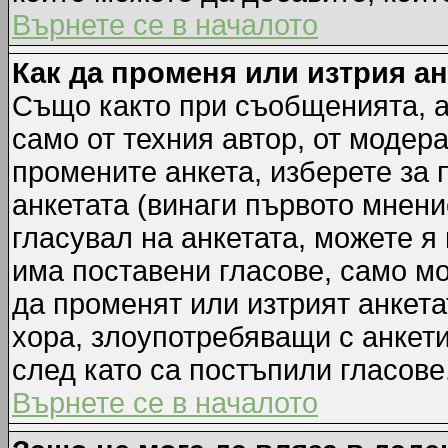
Върнете се в началото
Как да променя или изтрия а
Също както при съобщенията, а
само от техния автор, от модер
промените анкета, изберете за
анкетата (винаги първото мнени
гласувал на анкетата, можете я
има поставени гласове, само м
да променят или изтрият анкета
хора, злоупотребяващи с анкет
след като са постъпили гласове
Върнете се в началото