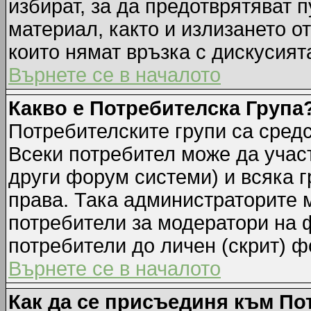
избират, за да предотврятяват 
материал, както и излизането о
които нямат връзка с дискусията
Върнете се в началото
Какво е Потребителска Група
Потребителските групи са средс
Всеки потребител може да участ
други форум системи) и всяка 
права. Така администраторите м
потребители за модератори на 
потребители до личен (скрит) фо
Върнете се в началото
Как да се присъединя към По