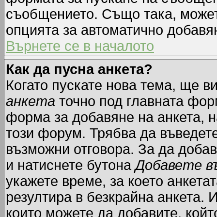
съобщението. Също така, може
опцията за автоматично добавя
Върнете се в началото
Как да пусна анкета?
Когато пускате нова тема, ще 
анкета
точно под главната фор
форма за добавяне на анкета, н
този форум. Трябва да въведете
възможни отговора. За да добав
и натиснете бутона
Добавете в
укажете време, за което анкетат
резултира в безкрайна анкета. 
които можете да добавите, койт