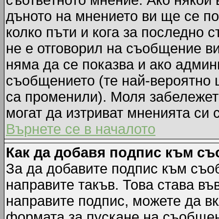
съответното мнение. Ако някой 
дъното на мнението ви ще се по
колко пъти и кога за последно 
не е отговорил на съобщение ви,
няма да се показва и ако адми
съобщението (те най-вероятно 
са променили). Моля забележет
могат да изтриват мненията си 
Върнете се в началото
Как да добавя подпис към с
За да добавите подпис към съо
направите такъв. Това става в
направите подпис, можете да в
формата за пускане на съобщен