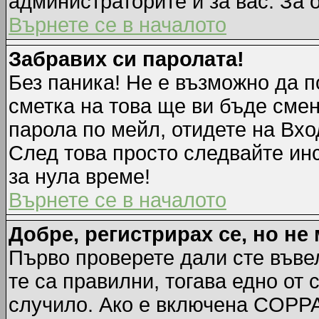
администраторите и за вас. За 
Върнете се в началото
Забравих си паролата!
Без паника! Не е възможно да п
сметка на това ще ви бъде смен
парола по мейл, отидете на Вхо
След това просто следвайте ин
за нула време!
Върнете се в началото
Добре, регистрирах се, но не 
Първо проверете дали сте въве
те са правилни, тогава едно от
случило. Ако е включена COPPA