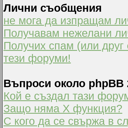
Лични съобщения
не мога да изпращам л
Получавам нежелани ли
Получих спам (или друг 
тези форуми!
Въпроси около phpBB 
Кой е създал тази фору
Защо няма X функция?
С кого да се свържа в с