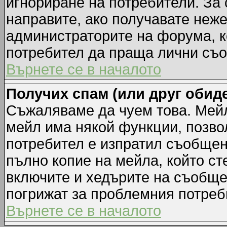
игнориране на потребители. За с
направите, ако получавате неж
администраторите на форума, к
потребител да праща лични съ
Върнете се в началото
Получих спам (или друг обиде
Съжаляваме да чуем това. Мейл
мейл има някой функции, позво
потребител е изпратил съобщен
пълно копие на мейла, който ст
включите и хедърите на съобще
погрижат за проблемния потреб
Върнете се в началото