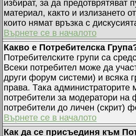
избират, за да предотврятяват 
материал, както и излизането о
които нямат връзка с дискусията
Върнете се в началото
Какво е Потребителска Група
Потребителските групи са средс
Всеки потребител може да участ
други форум системи) и всяка 
права. Така администраторите м
потребители за модератори на 
потребители до личен (скрит) фо
Върнете се в началото
Как да се присъединя към По