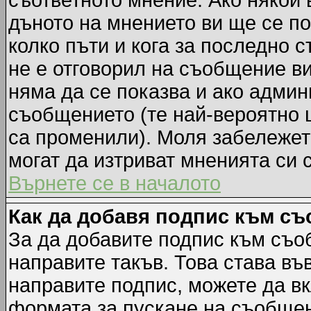
съответното мнение. Ако някой 
дъното на мнението ви ще се по
колко пъти и кога за последно 
не е отговорил на съобщение ви,
няма да се показва и ако адми
съобщението (те най-вероятно 
са променили). Моля забележет
могат да изтриват мненията си 
Върнете се в началото
Как да добавя подпис към с
За да добавите подпис към съо
направите такъв. Това става в
направите подпис, можете да в
формата за пускане на съобщен