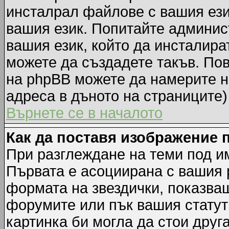
инсталрал файлове с вашия ези
вашия език. Попитайте админис
вашия език, който да инсталират
можете да създадете такъв. По
на phpBB можете да намерите н
адреса в дъното на страниците)
Върнете се в началото
Как да поставя изображение 
При разглеждане на теми под им
Първата е асоциирана с вашия р
формата на звездички, показва
форумите или пък вашия статут
картинка би могла да стои друга