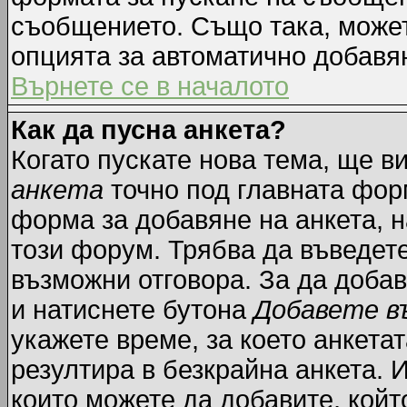
съобщението. Също така, може
опцията за автоматично добавя
Върнете се в началото
Как да пусна анкета?
Когато пускате нова тема, ще 
анкета
точно под главната фор
форма за добавяне на анкета, н
този форум. Трябва да въведете
възможни отговора. За да добав
и натиснете бутона
Добавете в
укажете време, за което анкетат
резултира в безкрайна анкета. 
които можете да добавите, койт