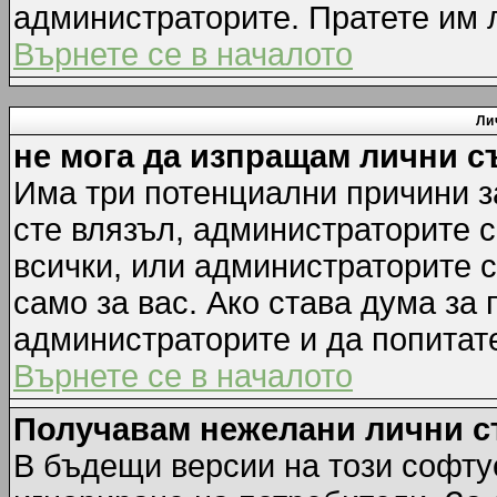
администраторите. Пратете им
Върнете се в началото
Ли
не мога да изпращам лични 
Има три потенциални причини за
сте влязъл, администраторите 
всички, или администраторите 
само за вас. Ако става дума за
администраторите и да попитате
Върнете се в началото
Получавам нежелани лични 
В бъдещи версии на този софту