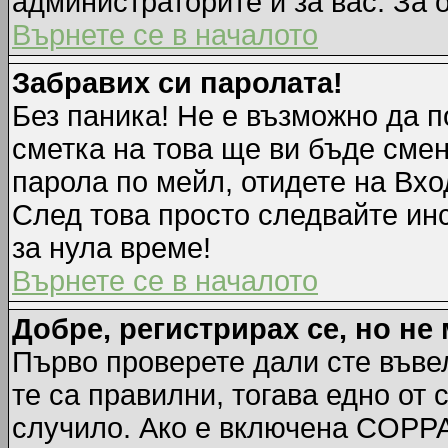
администраторите и за вас. За 
Върнете се в началото
Забравих си паролата!
Без паника! Не е възможно да п
сметка на това ще ви бъде смен
парола по мейл, отидете на Вхо
След това просто следвайте ин
за нула време!
Върнете се в началото
Добре, регистрирах се, но не 
Първо проверете дали сте въве
те са правилни, тогава едно от
случило. Ако е включена COPPA