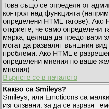
Това също се определя от адми
контрол над функцията (наприм
определени HTML тагове). Ако 
откриете, че само определени т
мярка, целяща да предотвари зл
могат да развалят външния вид
проблеми. Ако HTML е разрешен,
определени мнения по ваше жел
мнения)
Върнете се в началото
Какво са Smileys?
Smileys, или Emoticons са малк
използвани, за да се изразят ем