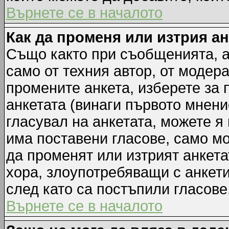
Върнете се в началото
Как да променя или изтрия а
Също както при съобщенията, а
само от техния автор, от модер
промените анкета, изберете за
анкетата (винаги първото мнени
гласувал на анкетата, можете я
има поставени гласове, само м
да променят или изтрият анкета
хора, злоупотребяващи с анкет
след като са постъпили гласове
Върнете се в началото