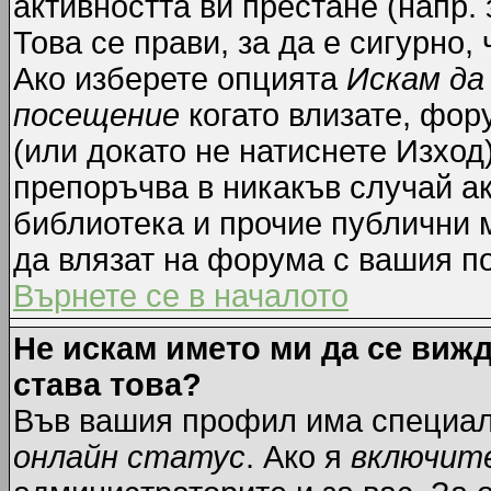
активността ви престане (напр.
Това се прави, за да е сигурно,
Ако изберете опцията
Искам да
посещение
когато влизате, фор
(или докато не натиснете Изход)
препоръчва в никакъв случай ак
библиотека и прочие публични м
да влязат на форума с вашия п
Върнете се в началото
Не искам името ми да се вижд
става това?
Във вашия профил има специал
онлайн статус
. Ако я
включит