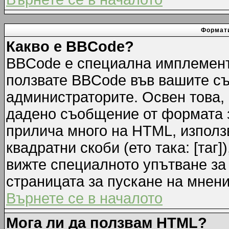
Формати
Какво е BBCode?
BBCode е специална имплемент
ползвате BBCode във вашите съ
администраторите. Освен това,
дадено съобщение от формата 
прилича много на HTML, използв
квадратни скоби (ето така: [таг]
вижте специалното упътване за
страницата за пускане на мнени
Върнете се в началото
Мога ли да ползвам HTML?