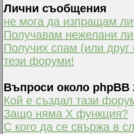
Лични съобщения
не мога да изпращам л
Получавам нежелани ли
Получих спам (или друг 
тези форуми!
Въпроси около phpBB 
Кой е създал тази фору
Защо няма X функция?
С кого да се свържа в с