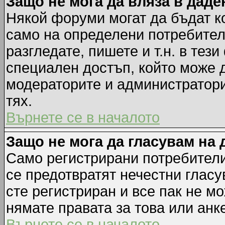
Защо не мога да вляза в дад
Някой форуми могат да бъдат к
само на определени потребители
разгледате, пишете и т.н. в тез
специален достъп, който може 
модераторите и администратори
тях.
Върнете се в началото
Защо не мога да гласувам на 
Само регистрирани потребители 
се предотвратят нечестни гласу
сте регистриран и все пак не м
нямате правата за това или анке
Върнете се в началото