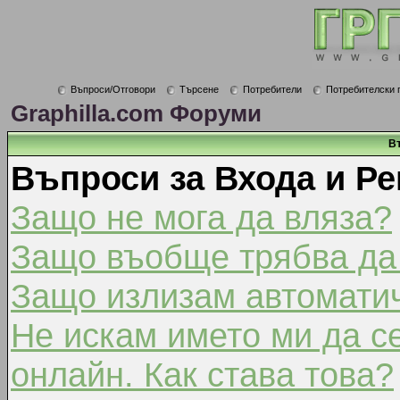
Въпроси/Отговори
Търсене
Потребители
Потребителски 
Graphilla.com Форуми
В
Въпроси за Входа и Ре
Защо не мога да вляза?
Защо въобще трябва да
Защо излизам автомати
Не искам името ми да с
онлайн. Как става това?