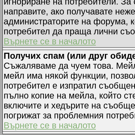
игнориране на потребители. За с
направите, ако получавате неж
администраторите на форума, к
потребител да праща лични съ
Върнете се в началото
Получих спам (или друг обиде
Съжаляваме да чуем това. Мейл
мейл има някой функции, позво
потребител е изпратил съобщен
пълно копие на мейла, който ст
включите и хедърите на съобще
погрижат за проблемния потреб
Върнете се в началото