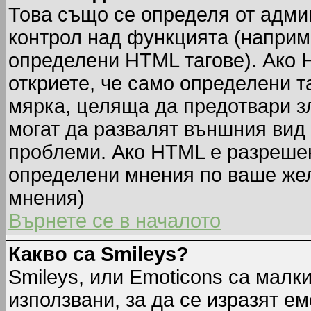
Това също се определя от адми
контрол над функцията (наприм
определени HTML тагове). Ако 
откриете, че само определени т
мярка, целяща да предотвари зл
могат да развалят външния вид
проблеми. Ако HTML е разрешен,
определени мнения по ваше жел
мнения)
Върнете се в началото
Какво са Smileys?
Smileys, или Emoticons са малк
използвани, за да се изразят ем