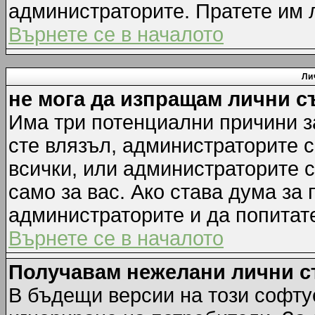
администраторите. Пратете им
Върнете се в началото
Ли
не мога да изпращам лични 
Има три потенциални причини за
сте влязъл, администраторите 
всички, или администраторите 
само за вас. Ако става дума за
администраторите и да попитате
Върнете се в началото
Получавам нежелани лични 
В бъдещи версии на този софту