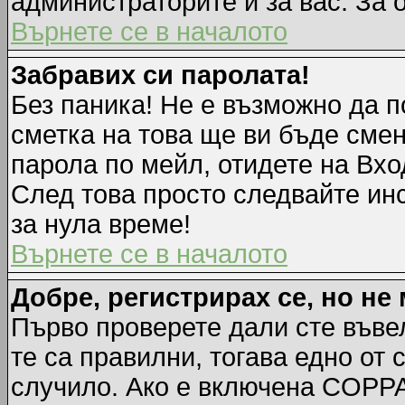
администраторите и за вас. За 
Върнете се в началото
Забравих си паролата!
Без паника! Не е възможно да п
сметка на това ще ви бъде смен
парола по мейл, отидете на Вхо
След това просто следвайте ин
за нула време!
Върнете се в началото
Добре, регистрирах се, но не 
Първо проверете дали сте въве
те са правилни, тогава едно от
случило. Ако е включена COPPA