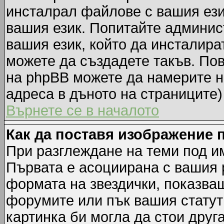
инсталрал файлове с вашия ези
вашия език. Попитайте админис
вашия език, който да инсталират
можете да създадете такъв. По
на phpBB можете да намерите н
адреса в дъното на страниците)
Върнете се в началото
Как да поставя изображение 
При разглеждане на теми под им
Първата е асоциирана с вашия р
формата на звездички, показва
форумите или пък вашия статут
картинка би могла да стои друга