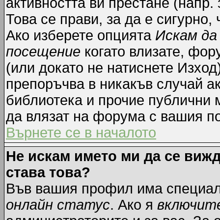
активността ви престане (напр.
Това се прави, за да е сигурно,
Ако изберете опцията
Искам да
посещение
когато влизате, фор
(или докато не натиснете Изход)
препоръчва в никакъв случай ак
библиотека и прочие публични м
да влязат на форума с вашия п
Върнете се в началото
Не искам името ми да се вижд
става това?
Във вашия профил има специал
онлайн статус
. Ако я
включит