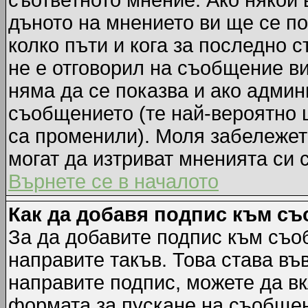
съответното мнение. Ако някой 
дъното на мнението ви ще се по
колко пъти и кога за последно 
не е отговорил на съобщение ви,
няма да се показва и ако адми
съобщението (те най-вероятно 
са променили). Моля забележет
могат да изтриват мненията си 
Върнете се в началото
Как да добавя подпис към с
За да добавите подпис към съо
направите такъв. Това става в
направите подпис, можете да в
формата за пускане на съобщен