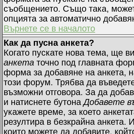
съобщението. Също така, може
опцията за автоматично добавя
Върнете се в началото
Как да пусна анкета?
Когато пускате нова тема, ще 
анкета
точно под главната фор
форма за добавяне на анкета, н
този форум. Трябва да въведете
възможни отговора. За да добав
и натиснете бутона
Добавете в
укажете време, за което анкетат
резултира в безкрайна анкета. 
които можете да добавите, койт