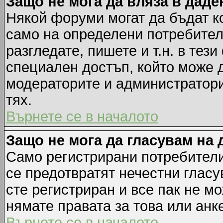
Защо не мога да вляза в дад
Някой форуми могат да бъдат к
само на определени потребители
разгледате, пишете и т.н. в тез
специален достъп, който може 
модераторите и администратори
тях.
Върнете се в началото
Защо не мога да гласувам на 
Само регистрирани потребители 
се предотвратят нечестни гласу
сте регистриран и все пак не м
нямате правата за това или анке
Върнете се в началото