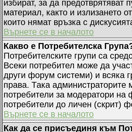
избират, за да предотврятяват 
материал, както и излизането о
които нямат връзка с дискусията
Върнете се в началото
Какво е Потребителска Група
Потребителските групи са средс
Всеки потребител може да участ
други форум системи) и всяка 
права. Така администраторите м
потребители за модератори на 
потребители до личен (скрит) фо
Върнете се в началото
Как да се присъединя към По