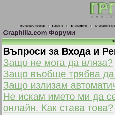
Въпроси/Отговори
Търсене
Потребители
Потребителски 
Graphilla.com Форуми
В
Въпроси за Входа и Ре
Защо не мога да вляза?
Защо въобще трябва да
Защо излизам автомати
Не искам името ми да с
онлайн. Как става това?