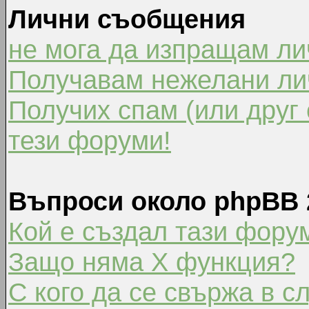
Лични съобщения
не мога да изпращам л
Получавам нежелани ли
Получих спам (или друг 
тези форуми!
Въпроси около phpBB 
Кой е създал тази фору
Защо няма X функция?
С кого да се свържа в с