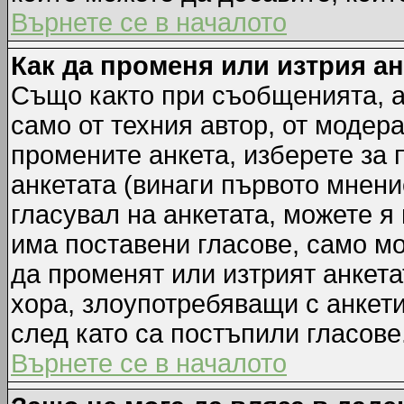
Върнете се в началото
Как да променя или изтрия а
Също както при съобщенията, а
само от техния автор, от модер
промените анкета, изберете за
анкетата (винаги първото мнени
гласувал на анкетата, можете я
има поставени гласове, само м
да променят или изтрият анкета
хора, злоупотребяващи с анкет
след като са постъпили гласове
Върнете се в началото