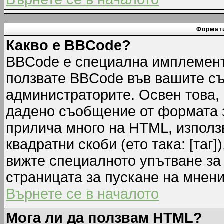
Формати
Какво е BBCode?
BBCode е специална имплемент
ползвате BBCode във вашите съ
администраторите. Освен това,
дадено съобщение от формата 
прилича много на HTML, използв
квадратни скоби (ето така: [таг]
вижте специалното упътване за
страницата за пускане на мнени
Върнете се в началото
Мога ли да ползвам HTML?