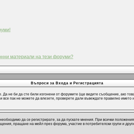
руми!
конни материали на тези форуми?
Въпроси за Входа и Регистрацията
е. Да не би да сте били изгонени от форумите (ще видите съобщение, ако тов
и и все пак не можете да влезете, проверете дали въвеждате правилно името 
необходимо да се регистрирате, за да пускате мнения. При всички положения
бщения, пращане на мейл през форума, участие в потребителски групи и друг