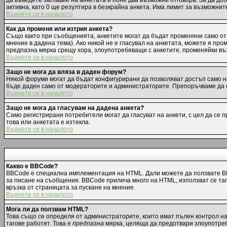
да въведете заглавие на анкетата и поне два възможни отговора. За да до
активна, като 0 ще резултира в безкрайна анкета. Има лимит за възможнит
Върнете се в началото
Как да променя или изтрия анкета?
Също както при съобщенията, анкетите могат да бъдат променяни само от 
мнение в дадена тема). Ако никой не е гласувал на анкетата, можете я пр
предпазна мярка срещу хора, злоупотребяващи с анкетите, променяйки въз
Върнете се в началото
Защо не мога да вляза в даден форум?
Някой форуми могат да бъдат конфигурирани да позволяват достъп само на 
бъде даден само от модераторите и администраторите. Препоръчваме да с
Върнете се в началото
Защо не мога да гласувам на дадена анкета?
Само регистрирани потребители могат да гласуват на анкети, с цел да се 
това или анкетата е изтекла.
Върнете се в началото
Какво е BBCode?
BBCode е специална имплементация на HTML. Дали можете да ползвате BB
за писане на съобщения. BBCode прилича много на HTML, използват се тагов
връзка от страницата за пускане на мнение.
Върнете се в началото
Мога ли да ползвам HTML?
Това също се определя от администраторите, които имат пълен контрол н
тагове работят. Това е
предпазна
мярка, целяща да предотвари злоупотреба