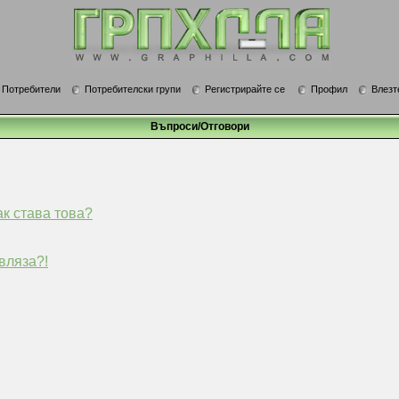
Потребители
Потребителски групи
Регистрирайте се
Профил
Влезт
Въпроси/Отговори
ак става това?
вляза?!