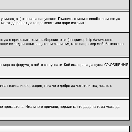
 усмивка, а :( означава нацупване. Пълният списък с emoticons може да
 могат да решат да го променят или дори изтрият!
те да я приложите към съобщението ви (например http://www.some-
миращи се зад някакъв защитен механизъм, като например мейлбоксове на
ница на форума, в който са пуснати. Кой има права да пуска СЪОБЩЕНИЯ
ат важна информация, така че е добре да четете и тях, когато е
но прекратена. Има много причини, поради които дадена тема може да