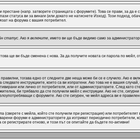
ви престане (напр. затворите страницата с форумите). Това се прави, за да е
ази статуса ви за винаги (или докато не натиснете Изход). Този подход, обач
лязат на форума с вашия потребител.
йн статус
. Ако я
включите
, името ви ще бъде видимо само за администратори
 това ще ви бъде сменена с нова. За да получите новата си парола по мейл, 
 правилни, тогава едно от следните две неща може би се е случило. Ако е в
 следвате инструкциите, които са ви изпратени. Ако това не е вашия случай
активирани или лично от потребителя, или от администраторите. След като с
ителна, би трябвало да сте получили мейл с инструкции. Ако не сте, сигурни
 злоупотребяващи с форумите. Ако сте сигурен, че мейл адреса ви е правиле
а (сверете с мейла, който сте получили при регистрация) или потребителят ви
варени форуми е администраторите да изтриват периодично потребители, ко
се регистрирате отново, и този път се опитайте да бъдете по-активни!