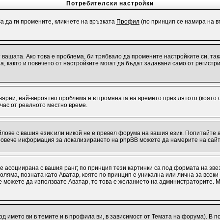
Потребителски настройки
За да ги промените, кликнете на връзката
Профил
(по принцип се намира на въ
от вашата. Ако това е проблема, би трябвало да промените настройките си, т
 както и повечето от настройките могат да бъдат задавани само от регистрир
евярни, най-вероятно проблема е в промяната на времето през лятото (която с
 час от реалното местно време.
лове с вашия език или никой не е превел форума на вашия език. Попитайте 
 Повече информация за локализирането на phpBB можете да намерите на сайт
 е асоциирана с вашия ранг; по принцип тези картинки са под формата на зв
о-голяма, позната като Аватар, която по принцип е уникална или лична за вс
 не можете да използвате Аватар, то това е желанието на администраторите. 
од името ви в темите и в профила ви, в зависимост от Темата на форума). В 