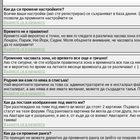
Как да си променя настройките?
Всички ваши настройки (ако сте регистриран) се съхраняват в база данни. 
позволи да промените настройките си.
Върнете се в началото
Времето не е правилно!
Времето най-вероятно е точно, но вие го гледате в различна часова зона 
Лондон, Париж, Ню Йорк, Сидни. Моля обърнете внимание, че часовата зона,
да го направите!
Върнете се в началото
Промених часовата зона, но времето все още е грешно!
Ако сте сигурни, че сте избрали правилната зона и времената все пак са н
че е вероятно по време на летните месеци времената да се различават с 1
Върнете се в началото
Родния ми език го няма в списъка!
Най-вероятните причини за това са: администраторите не е инсталрал фай
инсталират, а ако няма и вие имате желание, можете да създадете такъв.
Върнете се в началото
Как да поставя изображение под името ми?
При разглеждане на теми под името ви могат да стоят 2 картинки. Първата
статут на тези форуми. Под ранговата картинка би могла да стои друга, п
на Аватари ще е разрешено, и ако е, от къде да се вземат Аватарите. Ако
такива!
Върнете се в началото
Как да си променя ранга?
По принцип не можете директно да промените ранга си (който се показва п