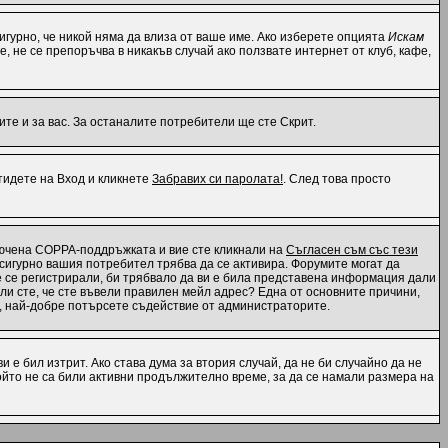
 сигурно, че никой няма да влиза от ваше име. Ако изберете опцията
Искам
е, не се препоръчва в никакъв случай ако ползвате интернет от клуб, кафе,
те и за вас. За останалите потребители ще сте Скрит.
отидете на Вход и кликнете
Забравих си паролата!
. След това просто
ключена COPPA-поддръжката и вие сте кликнали на
Съгласен съм със тези
, сигурно вашия потребител трябва да се активира. Форумите могат да
те се регистрирали, би трябвало да ви е била представена информация дали
 ли сте, че сте въвели правилен мейл адрес? Една от основните причини,
н, най-добре потърсете съдействие от администраторите.
 е бил изтрит. Ако става дума за втория случай, да не би случайно да не
йто не са били активни продължително време, за да се намали размера на