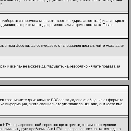
жен отговор
. Можете също да укажете време, за което анкетата да бъде
е.
, изберете за промяна мнението, което съдържа анкетата (винаги първото
 администраторите могат да променят или изтрият анкетата. Това е
н. в тези форуми, ще се нуждаете от специален достъп, който може да ви
ран и все пак не можете да гласувате, най-вероятно нямате правата за
ен това, можете да изключите BBCode за дадено съобщение от формата
 повече информация, вижте специалното упътване за BBCode, към което има
ко HTML е разрешен, най-вероятно ще откриете, че само определени
а причинят други проблеми. Ако HTML е разрешен, все пак можете да го