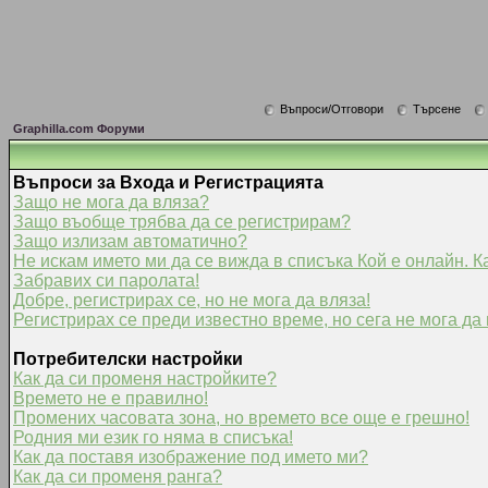
Въпроси/Отговори
Търсене
Graphilla.com Форуми
Въпроси за Входа и Регистрацията
Защо не мога да вляза?
Защо въобще трябва да се регистрирам?
Защо излизам автоматично?
Не искам името ми да се вижда в списъка Кой е онлайн. К
Забравих си паролата!
Добре, регистрирах се, но не мога да вляза!
Регистрирах се преди известно време, но сега не мога да 
Потребителски настройки
Как да си променя настройките?
Времето не е правилно!
Промених часовата зона, но времето все още е грешно!
Родния ми език го няма в списъка!
Как да поставя изображение под името ми?
Как да си променя ранга?