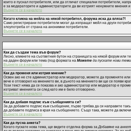
които е пуснал потребителя, или да отличат специални потребители, напр
е за модераторите и администраторите да ви изтрият ненужните мнения и д
Върнете се в началото
Когато кликна на мейла на някой потребител, форума иска да вляза?!
Само регистрирани потребители могат да изпращат мейл на други потребит
злоупотреба от страна на анонимни потребители.
Върнете се в началото
Как да създам тема във форум?
Лесно, кликнете на съответния бутон на страницата на някой форум или те
на даден форум или тема (под формата на
Можете
да пускате нови теми
Върнете се в началото
Как да променя или изтрия мнение?
Освен ако не сте администратор или модератор, можете да променяте или
вече е отговорил на мнението ви, в дъното на мнението ви ще се появи крат
Този текст няма да се показва и ако администратор или модератор е пром
изтриват мненията си след като им е било отговорено.
Върнете се в началото
Как да добавя подпис към съобщенията си?
За да добавите подпис към съобщение, първо трябва да си направите такъ
да добавите подписа в края на съобщението. Също така, можете да включ
Върнете се в началото
Как да пусна анкета?
Когато пускате нова тема, ще видите отделна форма за
Добавяне на анке