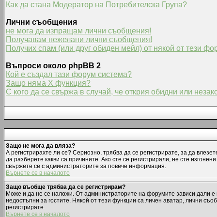
Как да стана Модератор на Потребителска Група?
Лични съобщения
не мога да изпращам лични съобщения!
Получавам нежелани лични съобщения!
Получих спам (или друг обиден мейл) от някой от тези фо
Въпроси около phpBB 2
Кой е създал тази форум система?
Защо няма X функция?
С кого да се свържа в случай, че открия обидни или неза
Защо не мога да вляза?
А регистрирахте ли се? Сериозно, трябва да се регистрирате, за да влезет
да разберете какви са причините. Ако сте се регистрирали, не сте изгонен
свържете се с администраторите за повече информация.
Върнете се в началото
Защо въобще трябва да се регистрирам?
Може и да не се наложи. От администраторите на форумите зависи дали е 
недостъпни за гостите. Някой от тези функции са личен аватар, лични съо
регистрирате.
Върнете се в началото