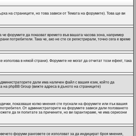
рха на страниците, но това зависи от Темата на форумите). Това ще ви
ака че форумите да показват времето във вашата часова зона, например
ани потребители. Така че, ако не сте се регистрирали, точно сега е време
е използва в някой страни). Форумите не могат да отчитат този ефект, така
администраторите дали има наличен файл с вашия език, който да
а на phpBB Group (вижте адреса в дъното на страниците)
ездички, показваше колко мнения сте пуснали на форумите или пък вашия
еки потребител. От администраторите на форумите зависи дали ползването
Можете да ги попитате за причините, но ви гарантираме, че има сериозни
повечето форуми ранговете се използват за да индицират броя мнения,