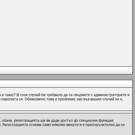
а е така)? В този случай би трябвало да се свържете с администраторите и
и паролата си. Обикновено това е проблема; ако във вашия случай не е,
, обаче, регистрацията ще ви даде достъп до специални функции,
и. Регистрацията отнема само няколко минути и е препоръчително да се