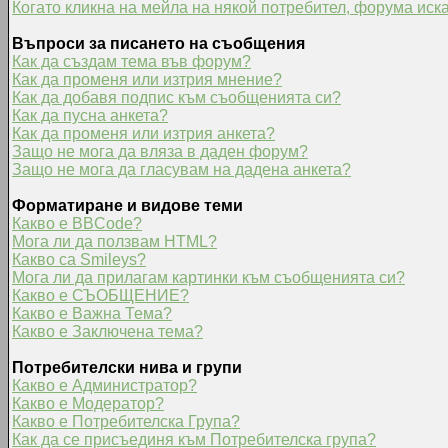
Когато кликна на мейла на някой потребител, форума иска
Въпроси за писането на съобщения
Как да създам тема във форум?
Как да променя или изтрия мнение?
Как да добавя подпис към съобщенията си?
Как да пусна анкета?
Как да променя или изтрия анкета?
Защо не мога да вляза в даден форум?
Защо не мога да гласувам на дадена анкета?
Форматиране и видове теми
Какво е BBCode?
Мога ли да ползвам HTML?
Какво са Smileys?
Мога ли да прилагам картинки към съобщенията си?
Какво е СЪОБЩЕНИЕ?
Какво е Важна Тема?
Какво е Заключена тема?
Потребителски нива и групи
Какво е Администратор?
Какво е Модератор?
Какво е Потребителска Група?
Как да се присъединя към Потребителска група?