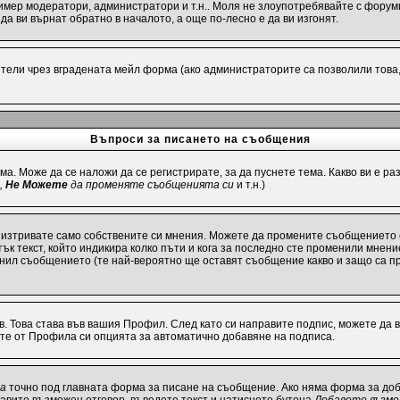
имер модератори, администратори и т.н.. Моля не злоупотребявайте с форуми
а ви върнат обратно в началото, а още по-лесно е да ви изгонят.
ели чрез вградената мейл форма (ако администраторите са позволили това, р
Въпроси за писането на съобщения
ма. Може да се наложи да се регистрирате, за да пуснете тема. Какво ви е 
,
Не Можете
да променяте съобщенията си
и т.н.)
 изтривате само собствените си мнения. Можете да промените съобщението 
ък текст, който индикира колко пъти и кога за последно сте променили мнение
енил съобщението (те най-вероятно ще оставят съобщение какво и защо са п
в. Това става във вашия Профил. След като си направите подпис, можете да
ите от Профила си опцията за автоматично добавяне на подписа.
та
точно под главната форма за писане на съобщение. Ако няма форма за доба