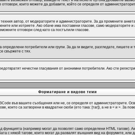
бавите възможен отговор, въведете текст и натиснете бутона
Добавете възмо
е отговори, които можете да добавите, който се определя от администраторит
техния автор, от модераторите и администраторите. За да промените анкета
омените или изтриете. Ако обаче има поставени гласове, само модераторите и
можните отговори след като са постъпили гласове.
определени потребители или групи. За да ги видите, разгледате, пишете и т.
е свържете с тях.
предотвратят нечестни гласувания от анонимни потребители. Ако сте регистри
Форматиране и видове теми
Code във вашите съобщения или не, се определя от администраторите. Осв
е, които са затворени в квадратни скоби (ето така: [таг]), а не в < и >. За
ад функцията (например могат да позволят само определени HTML тагове). А
та с някой тагове, които могат да развалят външния вид на форумите, или д