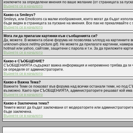
изключите за определени мнения по ваше желание (от страницата за пуск
Върнете се в началото
Какво са Smileys?
Smileys, или Emoticons са малки изображения, които могат да бъдат използв
бъде видян в страницата за пускане на мнения. Все пак не прекалявайте с
Върнете се в началото
Мога ли да прилагам картинки към съобщенията си?
Да, можете. В момента обаче форума не позволява ъплоуд на картинките ви
unknown-place.net/my-picture.gif). Не можете да прилагате картинки, нам
hotmail или yahoo, сайтове, защитени с парола и т.н. За да приложите карт
Върнете се в началото
Какво е СЪОБЩЕНИЕ?
СЪОБЩЕНИЯТА съдържат важна информация и непременно трябва да ги чет
се определя от администраторите.
Върнете се в началото
Какво е Важна Тема?
Важните Теми се показват във форума над всички останали теми, но под 
възможно. Както при СЪОБЩЕНИЯТА, администраторите решават кой има п
Върнете се в началото
Какво е Заключена тема?
Темите могат да бъдат заключвани от модераторите или администраторите.
бъде заключена.
Върнете се в началото