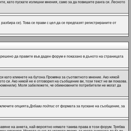
те, като пускате излишни мнения, само за да повишите ранга си. Лесното
азбира се). Това се прави с цел да се предпазят регистрираните от
разрешено да правите във даден форум е показано в дъното на страницата
си като кликнете на бутона
Промяна
за съответното мнение. Ако някой
то си. Ако никой не е отговорил на съобщение ви, този текст не ви показва.
роменили). Моля забележете, че обикновените потребители не могат да
 включите опцията
Добави подпис
от формата за пускане на съобщение, за
вяне на анкета, най-вероятно нямате такива права в този форум. Трябва