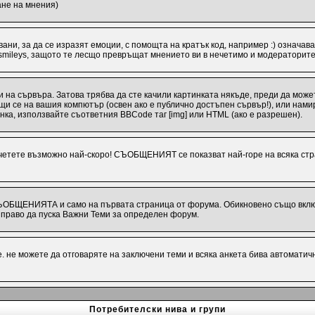
ане на мнения)
ани, за да се изразят емоции, с помощта на кратък код, например :) означава
 smileys, защото те лесщо превръщат мнението ви в нечетимо и модераторите
 на сървъра. Затова трябва да сте качили картинката някъде, преди да може
иращи се на вашия компютър (освен ако е публично достъпен сървър!), или на
инка, използвайте съответния BBCode таг [img] или HTML (ако е разрешен).
ете възможно най-скоро! СЪОБЩЕНИЯТ се показват най-горе на всяка стра
СЪОБЩЕНИЯТА и само на първата страница от форума. Обикновено също включв
раво да пуска Важни Теми за определен форум.
 не можете да отговаряте на заключени теми и всяка анкета бива автоматич
Потребителски нива и групи