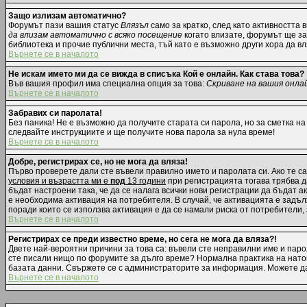
Защо излизам автоматично?
Форумът пази вашия статус
Влязъл
само за кратко, след като активността 
да влизам автоматично с всяко посещение
когато влизате, форумът ще зап
библиотека и прочие публични места, тъй като е възможно други хора да в
Върнете се в началото
Не искам името ми да се вижда в списъка Кой е онлайн. Как става това?
Във вашия профил има специална опция за това:
Скриване на вашия онла
Върнете се в началото
Забравих си паролата!
Без паника! Не е възможно да получите старата си парола, но за сметка на
следвайте инструкциите и ще получите нова парола за нула време!
Върнете се в началото
Добре, регистрирах се, но не мога да вляза!
Първо проверете дали сте въвели правилно името и паролата си. Ако те са
условия и възрастта ми е
под
13 години
при регистрацията тогава трябва да
бъдат настроени така, че да се налага всички нови регистрации да бъдат 
е необходима активация на потребителя. В случай, че активацията е задълж
поради които се използва активация е да се намали риска от потребители,
Върнете се в началото
Регистрирах се преди известно време, но сега не мога да вляза?!
Двете най-вероятни причини за това са: въвели сте неправилни име и парол
сте писали нищо по форумите за дълго време? Нормална практика на нато
базата данни. Свържете се с администраторите за информация. Можете да 
Върнете се в началото