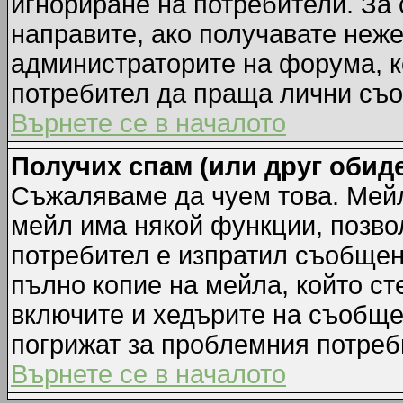
игнориране на потребители. За с
направите, ако получавате неж
администраторите на форума, к
потребител да праща лични съ
Върнете се в началото
Получих спам (или друг обиде
Съжаляваме да чуем това. Мейл
мейл има някой функции, позво
потребител е изпратил съобщен
пълно копие на мейла, който ст
включите и хедърите на съобще
погрижат за проблемния потреб
Върнете се в началото