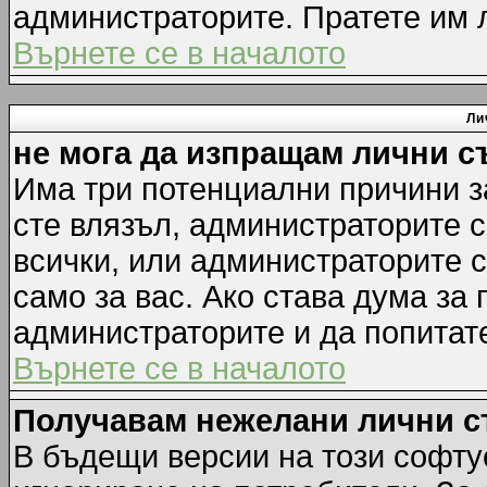
администраторите. Пратете им
Върнете се в началото
Ли
не мога да изпращам лични 
Има три потенциални причини за
сте влязъл, администраторите 
всички, или администраторите 
само за вас. Ако става дума за
администраторите и да попитате
Върнете се в началото
Получавам нежелани лични 
В бъдещи версии на този софту