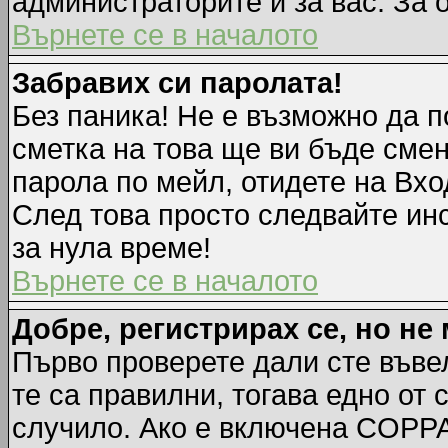
администраторите и за вас. За 
Върнете се в началото
Забравих си паролата!
Без паника! Не е възможно да п
сметка на това ще ви бъде смен
парола по мейл, отидете на Вхо
След това просто следвайте ин
за нула време!
Върнете се в началото
Добре, регистрирах се, но не 
Първо проверете дали сте въве
те са правилни, тогава едно от
случило. Ако е включена COPPA