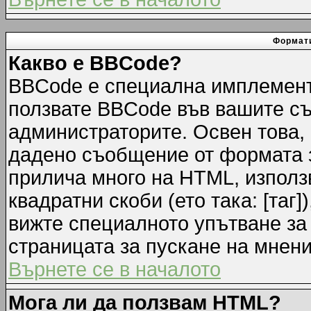
Формати
Какво е BBCode?
BBCode е специална имплемент
ползвате BBCode във вашите съ
администраторите. Освен това,
дадено съобщение от формата 
прилича много на HTML, използв
квадратни скоби (ето така: [таг]
вижте специалното упътване за
страницата за пускане на мнени
Върнете се в началото
Мога ли да ползвам HTML?