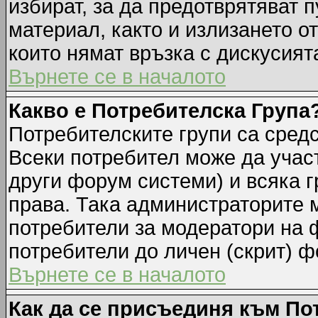
избират, за да предотврятяват 
материал, както и излизането о
които нямат връзка с дискусията
Върнете се в началото
Какво е Потребителска Група
Потребителските групи са средс
Всеки потребител може да участ
други форум системи) и всяка 
права. Така администраторите м
потребители за модератори на 
потребители до личен (скрит) фо
Върнете се в началото
Как да се присъединя към По