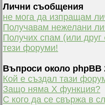
Лични съобщения
не мога да изпращам л
Получавам нежелани ли
Получих спам (или друг 
тези форуми!
Въпроси около phpBB 
Кой е създал тази фору
Защо няма X функция?
С кого да се свържа в с