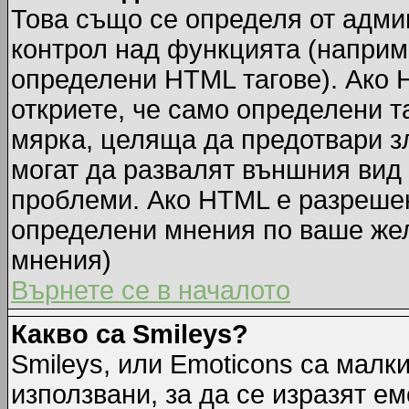
Това също се определя от адми
контрол над функцията (наприм
определени HTML тагове). Ако 
откриете, че само определени т
мярка, целяща да предотвари зл
могат да развалят външния вид
проблеми. Ако HTML е разрешен,
определени мнения по ваше жел
мнения)
Върнете се в началото
Какво са Smileys?
Smileys, или Emoticons са малк
използвани, за да се изразят ем