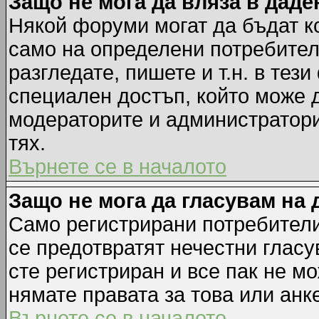
Защо не мога да вляза в дад
Някой форуми могат да бъдат к
само на определени потребители
разгледате, пишете и т.н. в тез
специален достъп, който може 
модераторите и администратори
тях.
Върнете се в началото
Защо не мога да гласувам на 
Само регистрирани потребители 
се предотвратят нечестни гласу
сте регистриран и все пак не м
нямате правата за това или анке
Върнете се в началото