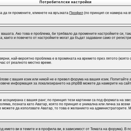
Потребителски настройки
За да ги промените, кликнете на връзката
Профил
(по принцип се намира на въ
от вашата. Ако това е проблема, би трябвало да промените настройките си, т
 както и повечето от настройките могат да бъдат задавани само от регистрир
евярни, най-вероятно проблема е в промяната на времето през лятото (която с
 час от реалното местно време.
лове с вашия език или никой не е превел форума на вашия език. Попитайте 
 Повече информация за локализирането на phpBB можете да намерите на сайт
 е асоциирана с вашия ранг; по принцип тези картинки са под формата на зв
о-голяма, позната като Аватар, която по принцип е уникална или лична за вс
 не можете да използвате Аватар, то това е желанието на администраторите. 
од името ви в темите и в профила ви, в зависимост от Темата на форума). В 