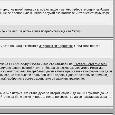
 сигурно, че никой няма да влиза от ваше име. Ако изберете опцията
Искам
е, не се препоръчва в никакъв случай ако ползвате интернет от клуб, кафе,
те и за вас. За останалите потребители ще сте Скрит.
отидете на Вход и кликнете
Забравих си паролата!
. След това просто
ключена COPPA-поддръжката и вие сте кликнали на
Съгласен съм със тези
, сигурно вашия потребител трябва да се активира. Форумите могат да
те се регистрирали, би трябвало да ви е била представена информация дали
 ли сте, че сте въвели правилен мейл адрес? Една от основните причини,
н, най-добре потърсете съдействие от администраторите.
 е бил изтрит. Ако става дума за втория случай, да не би случайно да не
йто не са били активни продължително време, за да се намали размера на