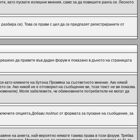
те, като пускате излишни мнения, само за да повишите ранга си. Лесното
азбира се). Това се прави с цел да се предпазят регистрираните от
разрешено да правите във даден форум е показано в дъното на страницата
си като кликнете на бутона
Промяна
за съответното мнение. Ако някой
то си. Ако никой не е отговорил на съобщение ви, този текст не ви показва.
роменили). Моля забележете, че обикновените потребители не могат да
 включите опцията
Добави подпис
от формата за пускане на съобщение, за
вяне на анкета, най-вероятно нямате такива права в този форум. Трябва