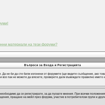
руми!
конни материали на тези форуми?
Въпроси за Входа и Регистрацията
е. Да не би да сте били изгонени от форумите (ще видите съобщение, ако тов
и и все пак не можете да влезете, проверете дали въвеждате правилно името 
необходимо да се регистрирате, за да пускате мнения. При всички положения
бщения, пращане на мейл през форума, участие в потребителски групи и друг