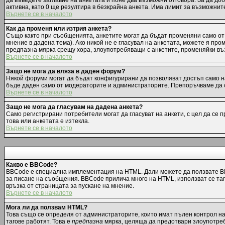
да въведете заглавие на анкетата и поне два възможни отговора. За да до
активна, като 0 ще резултира в безкрайна анкета. Има лимит за възможнит
Върнете се в началото
Как да променя или изтрия анкета?
Също както при съобщенията, анкетите могат да бъдат променяни само от 
мнение в дадена тема). Ако никой не е гласувал на анкетата, можете я пр
предпазна мярка срещу хора, злоупотребяващи с анкетите, променяйки въз
Върнете се в началото
Защо не мога да вляза в даден форум?
Някой форуми могат да бъдат конфигурирани да позволяват достъп само на 
бъде даден само от модераторите и администраторите. Препоръчваме да с
Върнете се в началото
Защо не мога да гласувам на дадена анкета?
Само регистрирани потребители могат да гласуват на анкети, с цел да се 
това или анкетата е изтекла.
Върнете се в началото
Какво е BBCode?
BBCode е специална имплементация на HTML. Дали можете да ползвате BB
за писане на съобщения. BBCode прилича много на HTML, използват се тагов
връзка от страницата за пускане на мнение.
Върнете се в началото
Мога ли да ползвам HTML?
Това също се определя от администраторите, които имат пълен контрол н
тагове работят. Това е
предпазна
мярка, целяща да предотвари злоупотреба