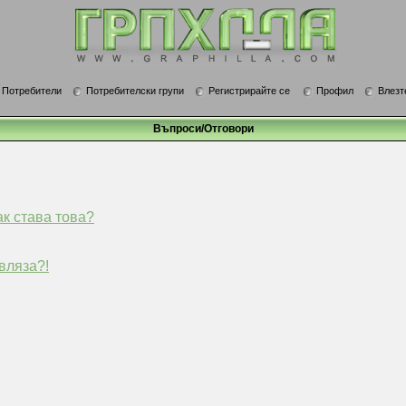
Потребители
Потребителски групи
Регистрирайте се
Профил
Влезт
Въпроси/Отговори
ак става това?
вляза?!