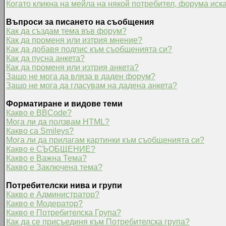
Когато кликна на мейла на някой потребител, форума иска
Въпроси за писането на съобщения
Как да създам тема във форум?
Как да променя или изтрия мнение?
Как да добавя подпис към съобщенията си?
Как да пусна анкета?
Как да променя или изтрия анкета?
Защо не мога да вляза в даден форум?
Защо не мога да гласувам на дадена анкета?
Форматиране и видове теми
Какво е BBCode?
Мога ли да ползвам HTML?
Какво са Smileys?
Мога ли да прилагам картинки към съобщенията си?
Какво е СЪОБЩЕНИЕ?
Какво е Важна Тема?
Какво е Заключена тема?
Потребителски нива и групи
Какво е Администратор?
Какво е Модератор?
Какво е Потребителска Група?
Как да се присъединя към Потребителска група?