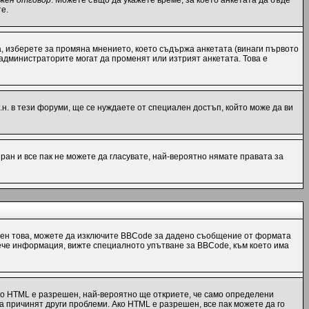
жен отговор
. Можете също да укажете време, за което анкетата да бъде
е.
, изберете за промяна мнението, което съдържа анкетата (винаги първото
 администраторите могат да променят или изтрият анкетата. Това е
н. в тези форуми, ще се нуждаете от специален достъп, който може да ви
ран и все пак не можете да гласувате, най-вероятно нямате правата за
ен това, можете да изключите BBCode за дадено съобщение от формата
 повече информация, вижте специалното упътване за BBCode, към което има
ко HTML е разрешен, най-вероятно ще откриете, че само определени
а причинят други проблеми. Ако HTML е разрешен, все пак можете да го