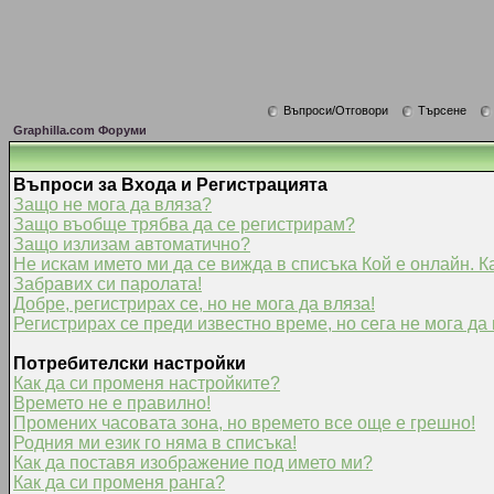
Въпроси/Отговори
Търсене
Graphilla.com Форуми
Въпроси за Входа и Регистрацията
Защо не мога да вляза?
Защо въобще трябва да се регистрирам?
Защо излизам автоматично?
Не искам името ми да се вижда в списъка Кой е онлайн. К
Забравих си паролата!
Добре, регистрирах се, но не мога да вляза!
Регистрирах се преди известно време, но сега не мога да 
Потребителски настройки
Как да си променя настройките?
Времето не е правилно!
Промених часовата зона, но времето все още е грешно!
Родния ми език го няма в списъка!
Как да поставя изображение под името ми?
Как да си променя ранга?