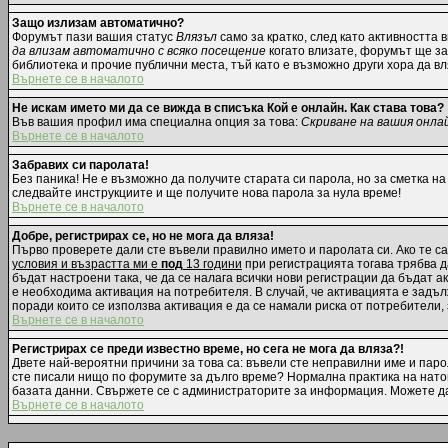
Защо излизам автоматично?
Форумът пази вашия статус
Влязъл
само за кратко, след като активността 
да влизам автоматично с всяко посещение
когато влизате, форумът ще зап
библиотека и прочие публични места, тъй като е възможно други хора да в
Върнете се в началото
Не искам името ми да се вижда в списъка Кой е онлайн. Как става това?
Във вашия профил има специална опция за това:
Скриване на вашия онла
Върнете се в началото
Забравих си паролата!
Без паника! Не е възможно да получите старата си парола, но за сметка на
следвайте инструкциите и ще получите нова парола за нула време!
Върнете се в началото
Добре, регистрирах се, но не мога да вляза!
Първо проверете дали сте въвели правилно името и паролата си. Ако те са
условия и възрастта ми е
под
13 години
при регистрацията тогава трябва да
бъдат настроени така, че да се налага всички нови регистрации да бъдат 
е необходима активация на потребителя. В случай, че активацията е задълж
поради които се използва активация е да се намали риска от потребители,
Върнете се в началото
Регистрирах се преди известно време, но сега не мога да вляза?!
Двете най-вероятни причини за това са: въвели сте неправилни име и парол
сте писали нищо по форумите за дълго време? Нормална практика на нато
базата данни. Свържете се с администраторите за информация. Можете да 
Върнете се в началото