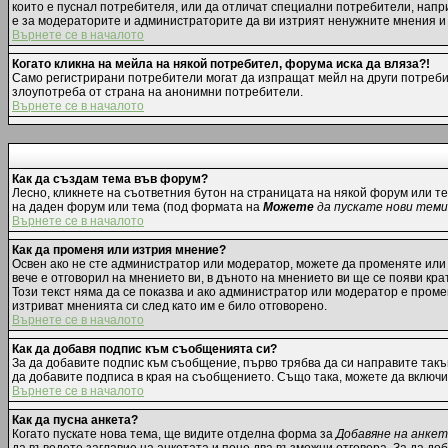
които е пуснал потребителя, или да отличат специални потребители, напр
е за модераторите и администраторите да ви изтрият ненужните мнения и д
Върнете се в началото
Когато кликна на мейла на някой потребител, форума иска да вляза?!
Само регистрирани потребители могат да изпращат мейл на други потребит
злоупотреба от страна на анонимни потребители.
Върнете се в началото
Как да създам тема във форум?
Лесно, кликнете на съответния бутон на страницата на някой форум или те
на даден форум или тема (под формата на
Можете
да пускате нови теми
Върнете се в началото
Как да променя или изтрия мнение?
Освен ако не сте администратор или модератор, можете да променяте или
вече е отговорил на мнението ви, в дъното на мнението ви ще се появи крат
Този текст няма да се показва и ако администратор или модератор е пром
изтриват мненията си след като им е било отговорено.
Върнете се в началото
Как да добавя подпис към съобщенията си?
За да добавите подпис към съобщение, първо трябва да си направите такъ
да добавите подписа в края на съобщението. Също така, можете да включ
Върнете се в началото
Как да пусна анкета?
Когато пускате нова тема, ще видите отделна форма за
Добавяне на анке