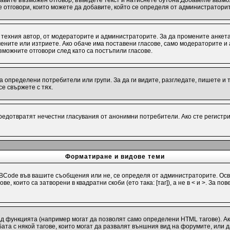
бавите възможен отговор, въведете текст и натиснете бутона
Добавете възмо
е отговори, които можете да добавите, който се определя от администраторит
техния автор, от модераторите и администраторите. За да промените анкета
омените или изтриете. Ако обаче има поставени гласове, само модераторите и
можните отговори след като са постъпили гласове.
определени потребители или групи. За да ги видите, разгледате, пишете и т.
е свържете с тях.
предотвратят нечестни гласувания от анонимни потребители. Ако сте регистри
Форматиране и видове теми
Code във вашите съобщения или не, се определя от администраторите. Осв
е, които са затворени в квадратни скоби (ето така: [таг]), а не в < и >. За
ад функцията (например могат да позволят само определени HTML тагове). А
та с някой тагове, които могат да развалят външния вид на форумите, или д