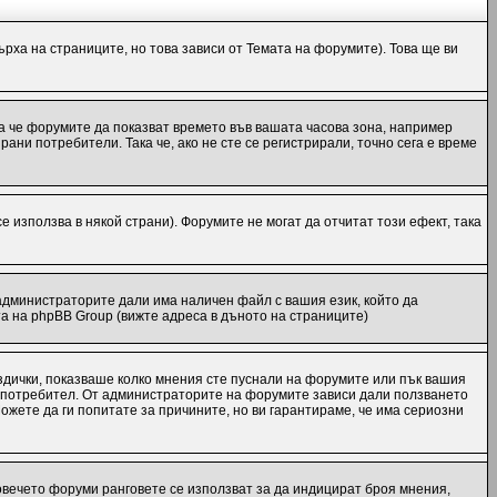
рха на страниците, но това зависи от Темата на форумите). Това ще ви
ака че форумите да показват времето във вашата часова зона, например
ани потребители. Така че, ако не сте се регистрирали, точно сега е време
е използва в някой страни). Форумите не могат да отчитат този ефект, така
администраторите дали има наличен файл с вашия език, който да
а на phpBB Group (вижте адреса в дъното на страниците)
ездички, показваше колко мнения сте пуснали на форумите или пък вашия
еки потребител. От администраторите на форумите зависи дали ползването
Можете да ги попитате за причините, но ви гарантираме, че има сериозни
повечето форуми ранговете се използват за да индицират броя мнения,