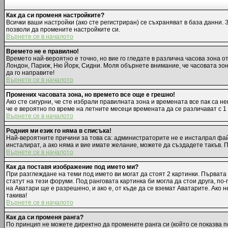
Как да си променя настройките?
Всички ваши настройки (ако сте регистриран) се съхраняват в база данни. 
позволи да промените настройките си.
Върнете се в началото
Времето не е правилно!
Времето най-вероятно е точно, но вие го гледате в различна часова зона 
Лондон, Париж, Ню Йорк, Сидни. Моля обърнете внимание, че часовата зона,
да го направите!
Върнете се в началото
Промених часовата зона, но времето все още е грешно!
Ако сте сигурни, че сте избрали правилната зона и времената все пак са н
че е вероятно по време на летните месеци времената да се различават с 1
Върнете се в началото
Родния ми език го няма в списъка!
Най-вероятните причини за това са: администраторите не е инсталрал фай
инсталират, а ако няма и вие имате желание, можете да създадете такъв.
Върнете се в началото
Как да поставя изображение под името ми?
При разглеждане на теми под името ви могат да стоят 2 картинки. Първата
статут на тези форуми. Под ранговата картинка би могла да стои друга, п
на Аватари ще е разрешено, и ако е, от къде да се вземат Аватарите. Ако
такива!
Върнете се в началото
Как да си променя ранга?
По принцип не можете директно да промените ранга си (който се показва п