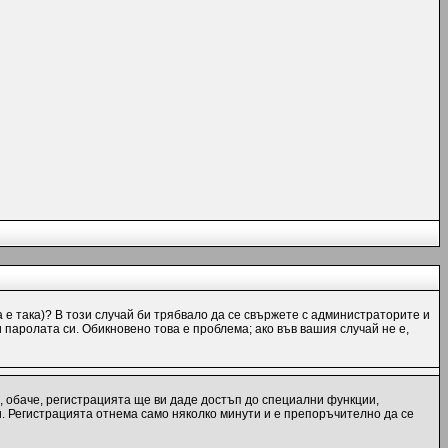
а е така)? В този случай би трябвало да се свържете с администраторите и
и паролата си. Обикновено това е проблема; ако във вашия случай не е,
, обаче, регистрацията ще ви даде достъп до специални функции,
и. Регистрацията отнема само няколко минути и е препоръчително да се