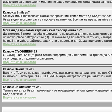
изключите за определени мнения по ваше желание (от страницата за пуск
Върнете се в началото
Какво са Smileys?
Smileys, или Emoticons са малки изображения, които могат да бъдат използв
бъде видян в страницата за пускане на мнения. Все пак не прекалявайте с
Върнете се в началото
Мога ли да прилагам картинки към съобщенията си?
Да, можете. В момента обаче форума не позволява ъплоуд на картинките ви
unknown-place.net/my-picture.gif). Не можете да прилагате картинки, нам
hotmail или yahoo, сайтове, защитени с парола и т.н. За да приложите карт
Върнете се в началото
Какво е СЪОБЩЕНИЕ?
СЪОБЩЕНИЯТА съдържат важна информация и непременно трябва да ги чет
се определя от администраторите.
Върнете се в началото
Какво е Важна Тема?
Важните Теми се показват във форума над всички останали теми, но под 
възможно. Както при СЪОБЩЕНИЯТА, администраторите решават кой има п
Върнете се в началото
Какво е Заключена тема?
Темите могат да бъдат заключвани от модераторите или администраторите.
бъде заключена.
Върнете се в началото