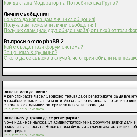
Как да стана Модератор на Потребителска Група?
Лични съобщения
не мога да изпращам лични съобщения!
Получавам нежелани лични съобщения!
Получих спам (или друг обиден мейл) от някой от тези фо
Въпроси около phpBB 2
Кой е създал тази форум система?
Защо няма X функция?
С кого да се свържа в случай, че открия обидни или неза
Защо не мога да вляза?
А регистрирахте ли се? Сериозно, трябва да се регистрирате, за да влезет
да разберете какви са причините. Ако сте се регистрирали, не сте изгонен
свържете се с администраторите за повече информация.
Върнете се в началото
Защо въобще трябва да се регистрирам?
Може и да не се наложи. От администраторите на форумите зависи дали е 
недостъпни за гостите. Някой от тези функции са личен аватар, лични съо
регистрирате.
Върнете се в началото