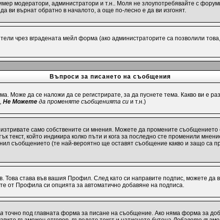
имер модератори, администратори и т.н.. Моля не злоупотребявайте с форуми
а ви върнат обратно в началото, а още по-лесно е да ви изгонят.
ели чрез вградената мейл форма (ако администраторите са позволили това, р
Въпроси за писането на съобщения
ма. Може да се наложи да се регистрирате, за да пуснете тема. Какво ви е 
,
Не Можете
да променяте съобщенията си
и т.н.)
 изтривате само собствените си мнения. Можете да промените съобщението 
ък текст, който индикира колко пъти и кога за последно сте променили мнение
енил съобщението (те най-вероятно ще оставят съобщение какво и защо са п
в. Това става във вашия Профил. След като си направите подпис, можете да
ите от Профила си опцията за автоматично добавяне на подписа.
та
точно под главната форма за писане на съобщение. Ако няма форма за доба