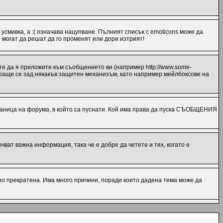
 усмивка, а :( означава нацупване. Пълният списък с emoticons може да
 могат да решат да го променят или дори изтрият!
те да я приложите към съобщението ви (например http://www.some-
миращи се зад някакъв защитен механизъм, като например мейлбоксове на
ница на форума, в който са пуснати. Кой има права да пуска СЪОБЩЕНИЯ
ат важна информация, така че е добре да четете и тях, когато е
но прекратена. Има много причини, поради които дадена тема може да