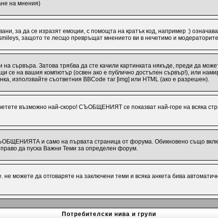
ане на мнения)
ани, за да се изразят емоции, с помощта на кратък код, например :) означава
 smileys, защото те лесщо превръщат мнението ви в нечетимо и модераторите
 на сървъра. Затова трябва да сте качили картинката някъде, преди да може
иращи се на вашия компютър (освен ако е публично достъпен сървър!), или на
инка, използвайте съответния BBCode таг [img] или HTML (ако е разрешен).
ете възможно най-скоро! СЪОБЩЕНИЯТ се показват най-горе на всяка стра
СЪОБЩЕНИЯТА и само на първата страница от форума. Обикновено също включв
раво да пуска Важни Теми за определен форум.
 не можете да отговаряте на заключени теми и всяка анкета бива автоматич
Потребителски нива и групи