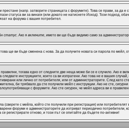
ви престане (напр. затворите страницата с форумите). Това се прави, за да е
ази статуса ви за винаги (или докато не натиснете Изход). Този подход, обач
лязат на форума с вашия потребител.
йн статус
. Ако я
включите
, името ви ще бъде видимо само за администратори
 това ще ви бъде сменена с нова. За да получите новата си парола по мейл, 
 правилни, тогава едно от следните две неща може би се е случило. Ако е в
 следвате инструкциите, които са ви изпратени. Ако това не е вашия случай
активирани или лично от потребителя, или от администраторите. След като с
ителна, би трябвало да сте получили мейл с инструкции. Ако не сте, сигурни
 злоупотребяващи с форумите. Ако сте сигурен, че мейл адреса ви е правиле
а (сверете с мейла, който сте получили при регистрация) или потребителят ви
варени форуми е администраторите да изтриват периодично потребители, ко
се регистрирате отново, и този път се опитайте да бъдете по-активни!