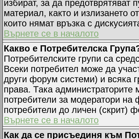
избират, за да предотврятяват 
материал, както и излизането о
които нямат връзка с дискусията
Върнете се в началото
Какво е Потребителска Група
Потребителските групи са средс
Всеки потребител може да участ
други форум системи) и всяка 
права. Така администраторите м
потребители за модератори на 
потребители до личен (скрит) фо
Върнете се в началото
Как да се присъединя към По