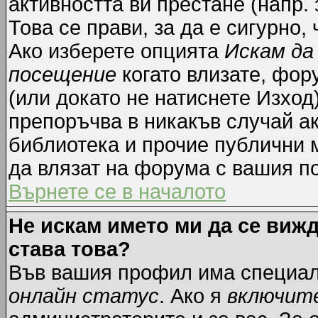
активността ви престане (напр.
Това се прави, за да е сигурно,
Ако изберете опцията
Искам да
посещение
когато влизате, фор
(или докато не натиснете Изход)
препоръчва в никакъв случай ак
библиотека и прочие публични м
да влязат на форума с вашия п
Върнете се в началото
Не искам името ми да се вижд
става това?
Във вашия профил има специал
онлайн статус
. Ако я
включит