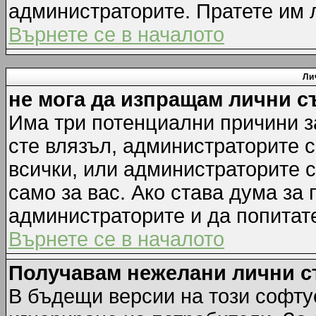
администраторите. Пратете им
Върнете се в началото
Ли
не мога да изпращам лични 
Има три потенциални причини за
сте влязъл, администраторите 
всички, или администраторите 
само за вас. Ако става дума за
администраторите и да попитате
Върнете се в началото
Получавам нежелани лични 
В бъдещи версии на този софту