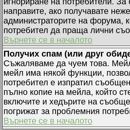
игнориране на потребители. За с
направите, ако получавате неж
администраторите на форума, к
потребител да праща лични съ
Върнете се в началото
Получих спам (или друг обиде
Съжаляваме да чуем това. Мейл
мейл има някой функции, позво
потребител е изпратил съобщен
пълно копие на мейла, който ст
включите и хедърите на съобще
погрижат за проблемния потреб
Върнете се в началото