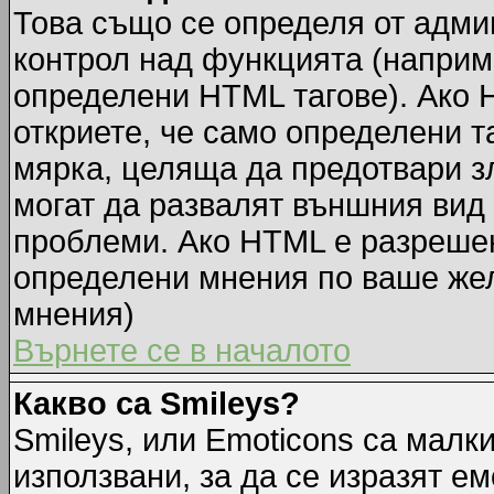
Това също се определя от адми
контрол над функцията (наприм
определени HTML тагове). Ако 
откриете, че само определени т
мярка, целяща да предотвари зл
могат да развалят външния вид
проблеми. Ако HTML е разрешен,
определени мнения по ваше жел
мнения)
Върнете се в началото
Какво са Smileys?
Smileys, или Emoticons са малк
използвани, за да се изразят ем