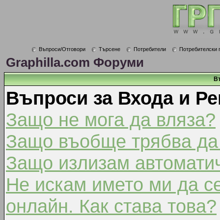
Въпроси/Отговори
Търсене
Потребители
Потребителски 
Graphilla.com Форуми
В
Въпроси за Входа и Ре
Защо не мога да вляза?
Защо въобще трябва да
Защо излизам автомати
Не искам името ми да с
онлайн. Как става това?