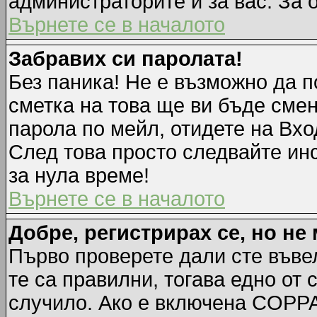
администраторите и за вас. За 
Върнете се в началото
Забравих си паролата!
Без паника! Не е възможно да п
сметка на това ще ви бъде смен
парола по мейл, отидете на Вхо
След това просто следвайте ин
за нула време!
Върнете се в началото
Добре, регистрирах се, но не 
Първо проверете дали сте въве
те са правилни, тогава едно от
случило. Ако е включена COPPA