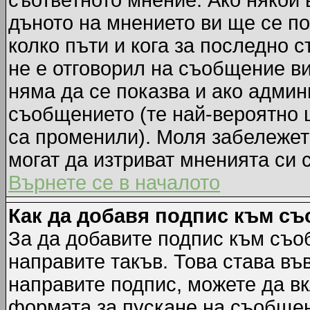
съответното мнение. Ако някой 
дъното на мнението ви ще се по
колко пъти и кога за последно 
не е отговорил на съобщение ви,
няма да се показва и ако адми
съобщението (те най-вероятно 
са променили). Моля забележет
могат да изтриват мненията си 
Върнете се в началото
Как да добавя подпис към с
За да добавите подпис към съо
направите такъв. Това става в
направите подпис, можете да в
формата за пускане на съобщен