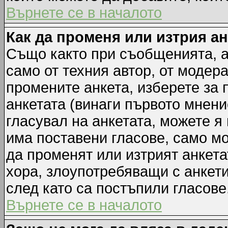
Върнете се в началото
Как да променя или изтрия а
Също както при съобщенията, а
само от техния автор, от модер
промените анкета, изберете за
анкетата (винаги първото мнени
гласувал на анкетата, можете я
има поставени гласове, само м
да променят или изтрият анкета
хора, злоупотребяващи с анкет
след като са постъпили гласове
Върнете се в началото