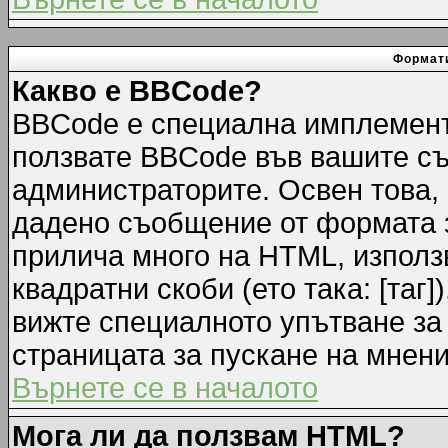
Формати
Какво е BBCode?
BBCode е специална имплемент
ползвате BBCode във вашите съ
администраторите. Освен това,
дадено съобщение от формата 
прилича много на HTML, използв
квадратни скоби (ето така: [таг]
вижте специалното упътване за
страницата за пускане на мнени
Върнете се в началото
Мога ли да ползвам HTML?