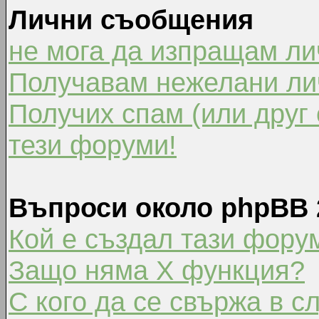
Лични съобщения
не мога да изпращам л
Получавам нежелани ли
Получих спам (или друг 
тези форуми!
Въпроси около phpBB 
Кой е създал тази фору
Защо няма X функция?
С кого да се свържа в с