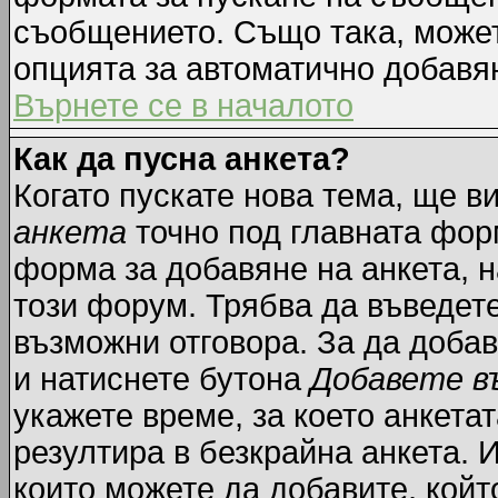
съобщението. Също така, може
опцията за автоматично добавя
Върнете се в началото
Как да пусна анкета?
Когато пускате нова тема, ще 
анкета
точно под главната фор
форма за добавяне на анкета, н
този форум. Трябва да въведете
възможни отговора. За да добав
и натиснете бутона
Добавете в
укажете време, за което анкетат
резултира в безкрайна анкета. 
които можете да добавите, койт