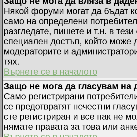
Защо не мога да вляза в дад
Някой форуми могат да бъдат к
само на определени потребители
разгледате, пишете и т.н. в тез
специален достъп, който може 
модераторите и администратори
тях.
Върнете се в началото
Защо не мога да гласувам на 
Само регистрирани потребители 
се предотвратят нечестни гласу
сте регистриран и все пак не м
нямате правата за това или анке
Върнете се в началото