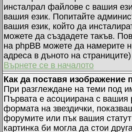
инсталрал файлове с вашия ези
вашия език. Попитайте админис
вашия език, който да инсталират
можете да създадете такъв. По
на phpBB можете да намерите н
адреса в дъното на страниците)
Върнете се в началото
Как да поставя изображение 
При разглеждане на теми под им
Първата е асоциирана с вашия р
формата на звездички, показва
форумите или пък вашия статут
картинка би могла да стои друга