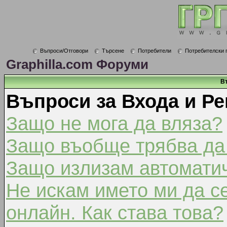
Въпроси/Отговори
Търсене
Потребители
Потребителски 
Graphilla.com Форуми
В
Въпроси за Входа и Ре
Защо не мога да вляза?
Защо въобще трябва да
Защо излизам автомати
Не искам името ми да с
онлайн. Как става това?