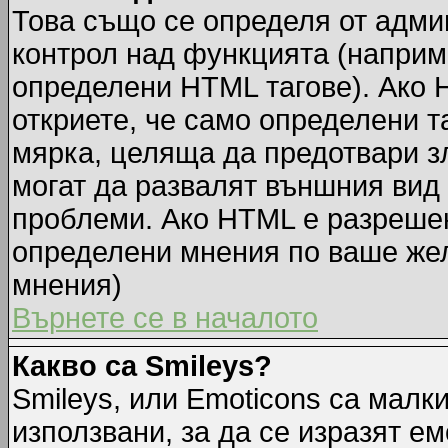
Това също се определя от адми
контрол над функцията (наприм
определени HTML тагове). Ако 
откриете, че само определени т
мярка, целяща да предотвари зл
могат да развалят външния вид
проблеми. Ако HTML е разрешен,
определени мнения по ваше жел
мнения)
Върнете се в началото
Какво са Smileys?
Smileys, или Emoticons са малк
използвани, за да се изразят ем