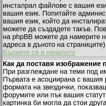
инсталрал файлове с вашия ези
вашия език. Попитайте админис
вашия език, който да инсталират
можете да създадете такъв. По
на phpBB можете да намерите н
адреса в дъното на страниците)
Върнете се в началото
Как да поставя изображение 
При разглеждане на теми под им
Първата е асоциирана с вашия р
формата на звездички, показва
форумите или пък вашия статут
картинка би могла да стои друга