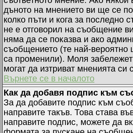
съответното мнение. Ако някой 
дъното на мнението ви ще се по
колко пъти и кога за последно 
не е отговорил на съобщение ви,
няма да се показва и ако адми
съобщението (те най-вероятно 
са променили). Моля забележет
могат да изтриват мненията си 
Върнете се в началото
Как да добавя подпис към с
За да добавите подпис към съо
направите такъв. Това става в
направите подпис, можете да в
формата за пускане на съобщен