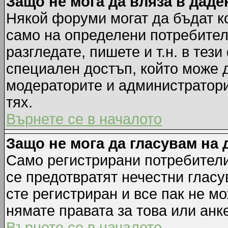
Защо не мога да вляза в дад
Някой форуми могат да бъдат к
само на определени потребители
разгледате, пишете и т.н. в тез
специален достъп, който може 
модераторите и администратори
тях.
Върнете се в началото
Защо не мога да гласувам на 
Само регистрирани потребители 
се предотвратят нечестни гласу
сте регистриран и все пак не м
нямате правата за това или анке
Върнете се в началото