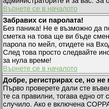
администраторите и за вас. За 
Върнете се в началото
Забравих си паролата!
Без паника! Не е възможно да п
сметка на това ще ви бъде смен
парола по мейл, отидете на Вхо
След това просто следвайте ин
за нула време!
Върнете се в началото
Добре, регистрирах се, но не 
Първо проверете дали сте въве
те са правилни, тогава едно от
случило. Ако е включена COPPA