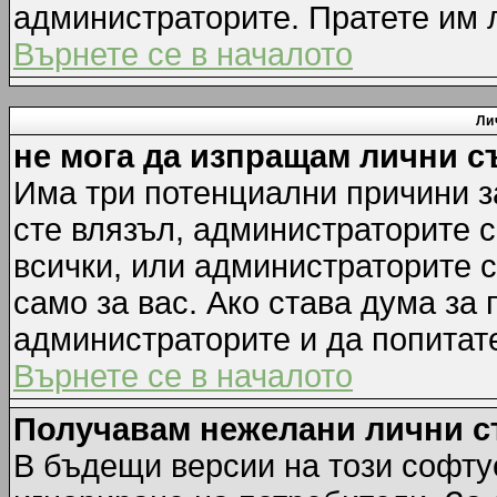
администраторите. Пратете им
Върнете се в началото
Ли
не мога да изпращам лични 
Има три потенциални причини за
сте влязъл, администраторите 
всички, или администраторите 
само за вас. Ако става дума за
администраторите и да попитате
Върнете се в началото
Получавам нежелани лични 
В бъдещи версии на този софту