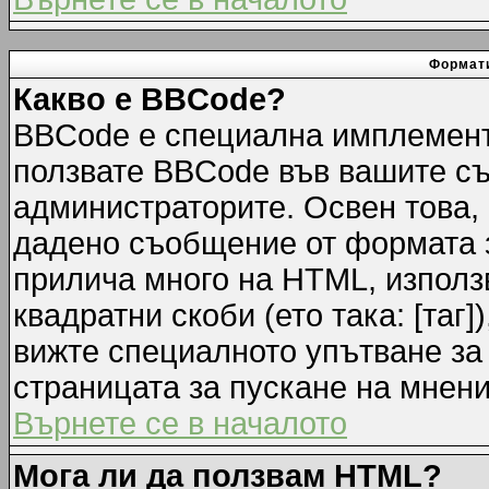
Формати
Какво е BBCode?
BBCode е специална имплемент
ползвате BBCode във вашите съ
администраторите. Освен това,
дадено съобщение от формата 
прилича много на HTML, използв
квадратни скоби (ето така: [таг]
вижте специалното упътване за
страницата за пускане на мнени
Върнете се в началото
Мога ли да ползвам HTML?