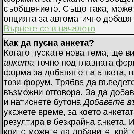
съобщението. Също така, може
опцията за автоматично добавя
Върнете се в началото
Как да пусна анкета?
Когато пускате нова тема, ще 
анкета
точно под главната фор
форма за добавяне на анкета, н
този форум. Трябва да въведете
възможни отговора. За да добав
и натиснете бутона
Добавете в
укажете време, за което анкетат
резултира в безкрайна анкета. 
които можете да добавите, койт