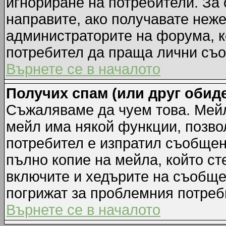
игнориране на потребители. За с
направите, ако получавате неж
администраторите на форума, к
потребител да праща лични съ
Върнете се в началото
Получих спам (или друг обиде
Съжаляваме да чуем това. Мейл
мейл има някой функции, позво
потребител е изпратил съобщен
пълно копие на мейла, който ст
включите и хедърите на съобще
погрижат за проблемния потреб
Върнете се в началото