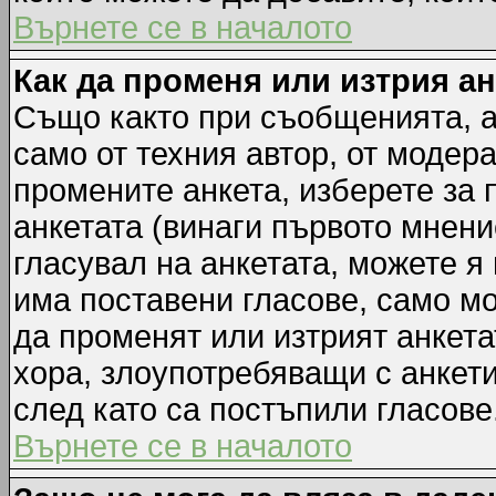
Върнете се в началото
Как да променя или изтрия а
Също както при съобщенията, а
само от техния автор, от модер
промените анкета, изберете за
анкетата (винаги първото мнени
гласувал на анкетата, можете я
има поставени гласове, само м
да променят или изтрият анкета
хора, злоупотребяващи с анкет
след като са постъпили гласове
Върнете се в началото