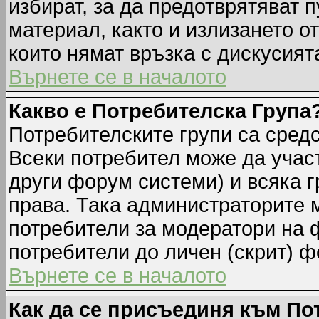
избират, за да предотврятяват 
материал, както и излизането о
които нямат връзка с дискусията
Върнете се в началото
Какво е Потребителска Група
Потребителските групи са средс
Всеки потребител може да участ
други форум системи) и всяка 
права. Така администраторите м
потребители за модератори на 
потребители до личен (скрит) фо
Върнете се в началото
Как да се присъединя към По