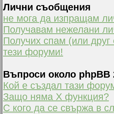
Лични съобщения
не мога да изпращам л
Получавам нежелани ли
Получих спам (или друг 
тези форуми!
Въпроси около phpBB 
Кой е създал тази фору
Защо няма X функция?
С кого да се свържа в с