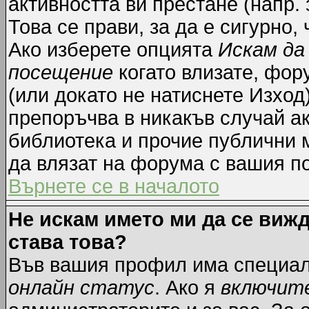
активността ви престане (напр.
Това се прави, за да е сигурно,
Ако изберете опцията
Искам да
посещение
когато влизате, фор
(или докато не натиснете Изход)
препоръчва в никакъв случай ак
библиотека и прочие публични м
да влязат на форума с вашия п
Върнете се в началото
Не искам името ми да се вижд
става това?
Във вашия профил има специал
онлайн статус
. Ако я
включит