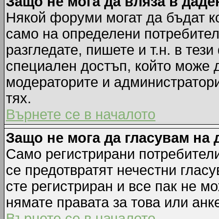
Защо не мога да вляза в дад
Някой форуми могат да бъдат к
само на определени потребители
разгледате, пишете и т.н. в тез
специален достъп, който може 
модераторите и администратори
тях.
Върнете се в началото
Защо не мога да гласувам на 
Само регистрирани потребители 
се предотвратят нечестни гласу
сте регистриран и все пак не м
нямате правата за това или анке
Върнете се в началото