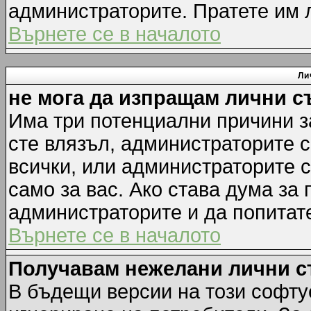
администраторите. Пратете им
Върнете се в началото
Ли
не мога да изпращам лични 
Има три потенциални причини за
сте влязъл, администраторите 
всички, или администраторите 
само за вас. Ако става дума за
администраторите и да попитате
Върнете се в началото
Получавам нежелани лични 
В бъдещи версии на този софту