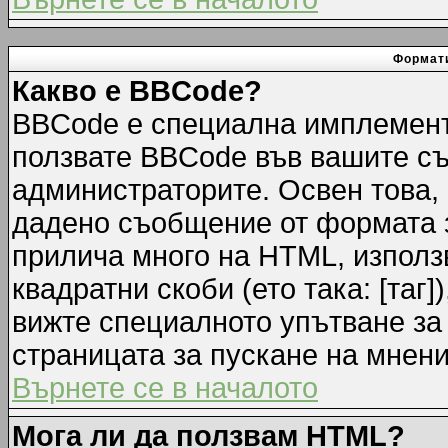
Формати
Какво е BBCode?
BBCode е специална имплемент
ползвате BBCode във вашите съ
администраторите. Освен това,
дадено съобщение от формата 
прилича много на HTML, използв
квадратни скоби (ето така: [таг]
вижте специалното упътване за
страницата за пускане на мнени
Върнете се в началото
Мога ли да ползвам HTML?