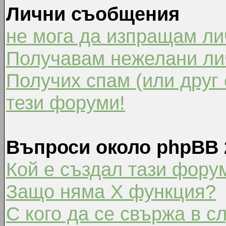
Лични съобщения
не мога да изпращам л
Получавам нежелани ли
Получих спам (или друг 
тези форуми!
Въпроси около phpBB 
Кой е създал тази фору
Защо няма X функция?
С кого да се свържа в с