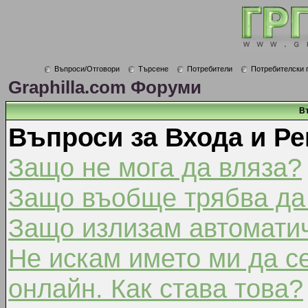
Въпроси/Отговори
Търсене
Потребители
Потребителски 
Graphilla.com Форуми
В
Въпроси за Входа и Ре
Защо не мога да вляза?
Защо въобще трябва да
Защо излизам автомати
Не искам името ми да с
онлайн. Как става това?