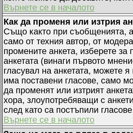
Върнете се в началото
Как да променя или изтрия а
Също както при съобщенията, а
само от техния автор, от модер
промените анкета, изберете за
анкетата (винаги първото мнени
гласувал на анкетата, можете я
има поставени гласове, само м
да променят или изтрият анкета
хора, злоупотребяващи с анкет
след като са постъпили гласове
Върнете се в началото