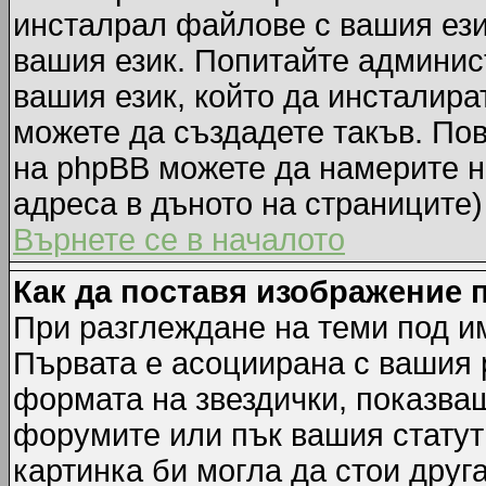
инсталрал файлове с вашия ези
вашия език. Попитайте админис
вашия език, който да инсталират
можете да създадете такъв. По
на phpBB можете да намерите н
адреса в дъното на страниците)
Върнете се в началото
Как да поставя изображение 
При разглеждане на теми под им
Първата е асоциирана с вашия р
формата на звездички, показва
форумите или пък вашия статут
картинка би могла да стои друга