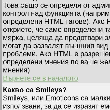
Това също се определя от адми
контрол над функцията (наприм
определени HTML тагове). Ако 
откриете, че само определени т
мярка, целяща да предотвари зл
могат да развалят външния вид
проблеми. Ако HTML е разрешен,
определени мнения по ваше жел
мнения)
Върнете се в началото
Какво са Smileys?
Smileys, или Emoticons са малк
използвани, за да се изразят ем