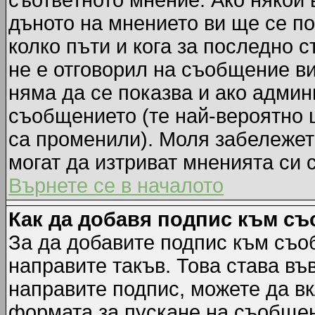
съответното мнение. Ако някой 
дъното на мнението ви ще се по
колко пъти и кога за последно 
не е отговорил на съобщение ви,
няма да се показва и ако адми
съобщението (те най-вероятно 
са променили). Моля забележет
могат да изтриват мненията си 
Върнете се в началото
Как да добавя подпис към с
За да добавите подпис към съо
направите такъв. Това става в
направите подпис, можете да в
формата за пускане на съобщен