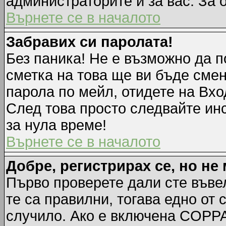
администраторите и за вас. За 
Върнете се в началото
Забравих си паролата!
Без паника! Не е възможно да п
сметка на това ще ви бъде смен
парола по мейл, отидете на Вхо
След това просто следвайте ин
за нула време!
Върнете се в началото
Добре, регистрирах се, но не 
Първо проверете дали сте въве
те са правилни, тогава едно от
случило. Ако е включена COPPA