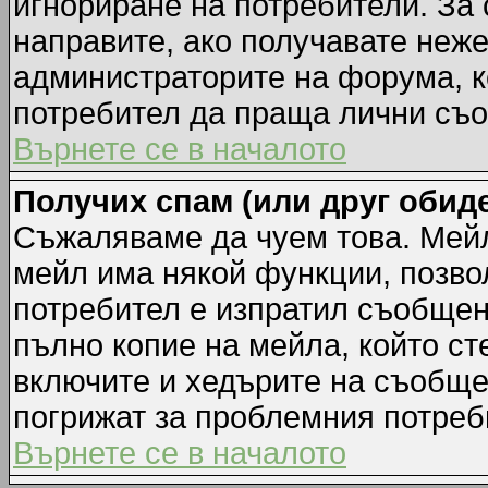
игнориране на потребители. За с
направите, ако получавате неж
администраторите на форума, к
потребител да праща лични съ
Върнете се в началото
Получих спам (или друг обиде
Съжаляваме да чуем това. Мейл
мейл има някой функции, позво
потребител е изпратил съобщен
пълно копие на мейла, който ст
включите и хедърите на съобще
погрижат за проблемния потреб
Върнете се в началото