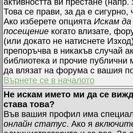
активността ви престане (напр.
Това се прави, за да е сигурно,
Ако изберете опцията
Искам да
посещение
когато влизате, фор
(или докато не натиснете Изход)
препоръчва в никакъв случай ак
библиотека и прочие публични м
да влязат на форума с вашия п
Върнете се в началото
Не искам името ми да се вижд
става това?
Във вашия профил има специал
онлайн статус
. Ако я
включит