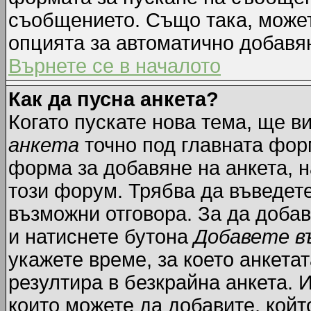
съобщението. Също така, може
опцията за автоматично добавя
Върнете се в началото
Как да пусна анкета?
Когато пускате нова тема, ще 
анкета
точно под главната фор
форма за добавяне на анкета, н
този форум. Трябва да въведете
възможни отговора. За да добав
и натиснете бутона
Добавете в
укажете време, за което анкетат
резултира в безкрайна анкета. 
които можете да добавите, койт