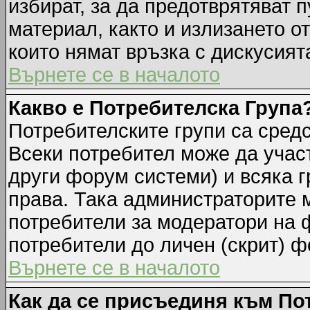
избират, за да предотврятяват 
материал, както и излизането о
които нямат връзка с дискусията
Върнете се в началото
Какво е Потребителска Група
Потребителските групи са средс
Всеки потребител може да участ
други форум системи) и всяка 
права. Така администраторите м
потребители за модератори на 
потребители до личен (скрит) фо
Върнете се в началото
Как да се присъединя към По