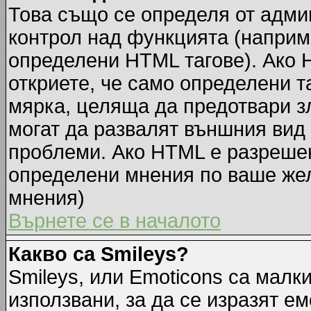
Това също се определя от адми
контрол над функцията (наприм
определени HTML тагове). Ако 
откриете, че само определени т
мярка, целяща да предотвари зл
могат да развалят външния вид
проблеми. Ако HTML е разрешен,
определени мнения по ваше жел
мнения)
Върнете се в началото
Какво са Smileys?
Smileys, или Emoticons са малк
използвани, за да се изразят ем