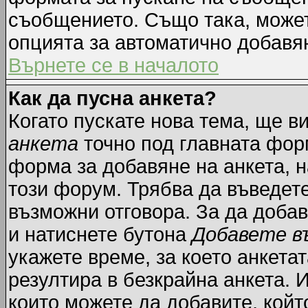
съобщението. Също така, може
опцията за автоматично добавя
Върнете се в началото
Как да пусна анкета?
Когато пускате нова тема, ще 
анкета
точно под главната фор
форма за добавяне на анкета, н
този форум. Трябва да въведете
възможни отговора. За да добав
и натиснете бутона
Добавете в
укажете време, за което анкетат
резултира в безкрайна анкета. 
които можете да добавите, койт