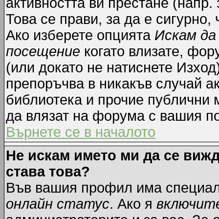
активността ви престане (напр.
Това се прави, за да е сигурно,
Ако изберете опцията
Искам да
посещение
когато влизате, фор
(или докато не натиснете Изход)
препоръчва в никакъв случай ак
библиотека и прочие публични м
да влязат на форума с вашия п
Върнете се в началото
Не искам името ми да се вижд
става това?
Във вашия профил има специал
онлайн статус
. Ако я
включит