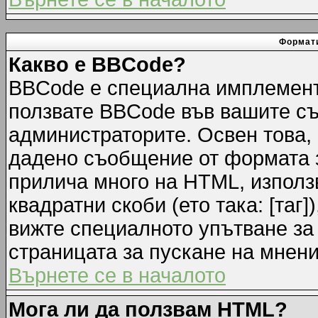
Формати
Какво е BBCode?
BBCode е специална имплемент
ползвате BBCode във вашите съ
администраторите. Освен това,
дадено съобщение от формата 
прилича много на HTML, използв
квадратни скоби (ето така: [таг]
вижте специалното упътване за
страницата за пускане на мнени
Върнете се в началото
Мога ли да ползвам HTML?