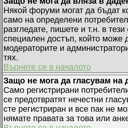
Защо не мога да вляза в дад
Някой форуми могат да бъдат к
само на определени потребители
разгледате, пишете и т.н. в тез
специален достъп, който може 
модераторите и администратори
тях.
Върнете се в началото
Защо не мога да гласувам на 
Само регистрирани потребители 
се предотвратят нечестни гласу
сте регистриран и все пак не м
нямате правата за това или анке
Върнете се в началото