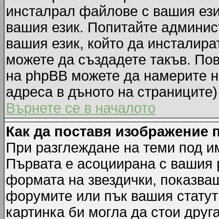
инсталрал файлове с вашия ези
вашия език. Попитайте админис
вашия език, който да инсталират
можете да създадете такъв. По
на phpBB можете да намерите н
адреса в дъното на страниците)
Върнете се в началото
Как да поставя изображение 
При разглеждане на теми под им
Първата е асоциирана с вашия р
формата на звездички, показва
форумите или пък вашия статут
картинка би могла да стои друга