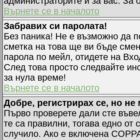
администраторите и за вас. За 
Върнете се в началото
Забравих си паролата!
Без паника! Не е възможно да п
сметка на това ще ви бъде смен
парола по мейл, отидете на Вхо
След това просто следвайте ин
за нула време!
Върнете се в началото
Добре, регистрирах се, но не 
Първо проверете дали сте въве
те са правилни, тогава едно от
случило. Ако е включена COPPA