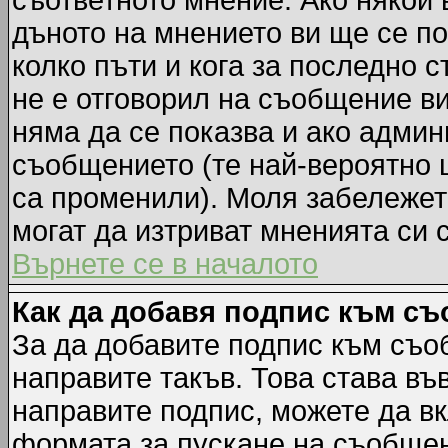
съответното мнение. Ако някой 
дъното на мнението ви ще се по
колко пъти и кога за последно 
не е отговорил на съобщение ви,
няма да се показва и ако адми
съобщението (те най-вероятно 
са променили). Моля забележет
могат да изтриват мненията си 
Върнете се в началото
Как да добавя подпис към с
За да добавите подпис към съо
направите такъв. Това става в
направите подпис, можете да в
формата за пускане на съобщен