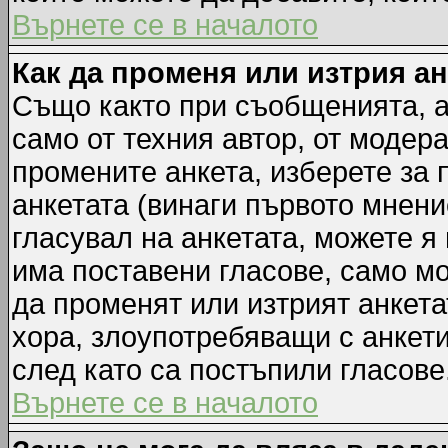
Върнете се в началото
Как да променя или изтрия а
Също както при съобщенията, а
само от техния автор, от модер
промените анкета, изберете за
анкетата (винаги първото мнени
гласувал на анкетата, можете я
има поставени гласове, само м
да променят или изтрият анкета
хора, злоупотребяващи с анкет
след като са постъпили гласове
Върнете се в началото