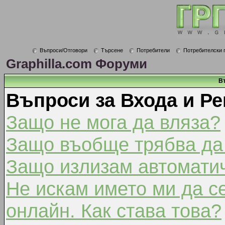
Въпроси/Отговори
Търсене
Потребители
Потребителски 
Graphilla.com Форуми
В
Въпроси за Входа и Ре
Защо не мога да вляза?
Защо въобще трябва да
Защо излизам автомати
Не искам името ми да с
онлайн. Как става това?