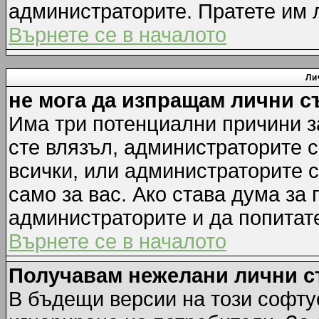
администраторите. Пратете им
Върнете се в началото
Ли
не мога да изпращам лични 
Има три потенциални причини за
сте влязъл, администраторите 
всички, или администраторите 
само за вас. Ако става дума за
администраторите и да попитате
Върнете се в началото
Получавам нежелани лични 
В бъдещи версии на този софту