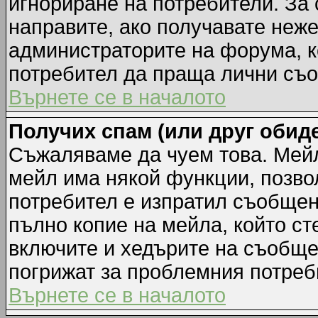
игнориране на потребители. За с
направите, ако получавате неж
администраторите на форума, к
потребител да праща лични съ
Върнете се в началото
Получих спам (или друг обиде
Съжаляваме да чуем това. Мейл
мейл има някой функции, позво
потребител е изпратил съобщен
пълно копие на мейла, който ст
включите и хедърите на съобще
погрижат за проблемния потреб
Върнете се в началото