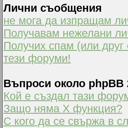
Лични съобщения
не мога да изпращам л
Получавам нежелани ли
Получих спам (или друг 
тези форуми!
Въпроси около phpBB 
Кой е създал тази фору
Защо няма X функция?
С кого да се свържа в с