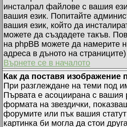
инсталрал файлове с вашия ези
вашия език. Попитайте админис
вашия език, който да инсталират
можете да създадете такъв. По
на phpBB можете да намерите н
адреса в дъното на страниците)
Върнете се в началото
Как да поставя изображение 
При разглеждане на теми под им
Първата е асоциирана с вашия р
формата на звездички, показва
форумите или пък вашия статут
картинка би могла да стои друга