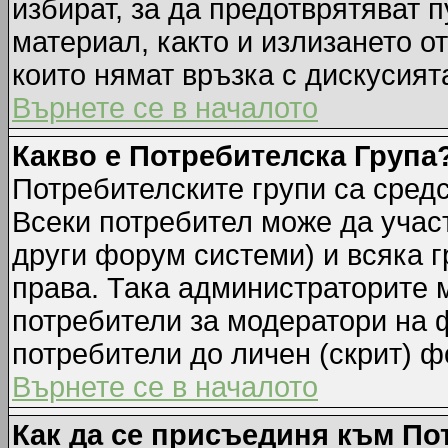
избират, за да предотврятяват 
материал, както и излизането о
които нямат връзка с дискусията
Върнете се в началото
Какво е Потребителска Група
Потребителските групи са средс
Всеки потребител може да участ
други форум системи) и всяка 
права. Така администраторите м
потребители за модератори на 
потребители до личен (скрит) фо
Върнете се в началото
Как да се присъединя към По