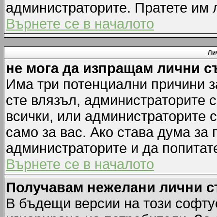
администраторите. Пратете им
Върнете се в началото
Ли
не мога да изпращам лични 
Има три потенциални причини за
сте влязъл, администраторите 
всички, или администраторите 
само за вас. Ако става дума за
администраторите и да попитате
Върнете се в началото
Получавам нежелани лични 
В бъдещи версии на този софту