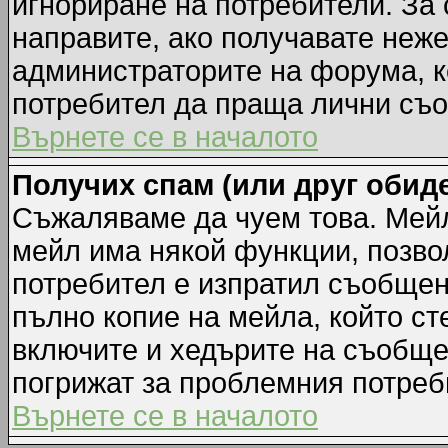
игнориране на потребители. За с
направите, ако получавате неж
администраторите на форума, к
потребител да праща лични съ
Върнете се в началото
Получих спам (или друг обиде
Съжаляваме да чуем това. Мейл
мейл има някой функции, позво
потребител е изпратил съобщен
пълно копие на мейла, който ст
включите и хедърите на съобще
погрижат за проблемния потреб
Върнете се в началото