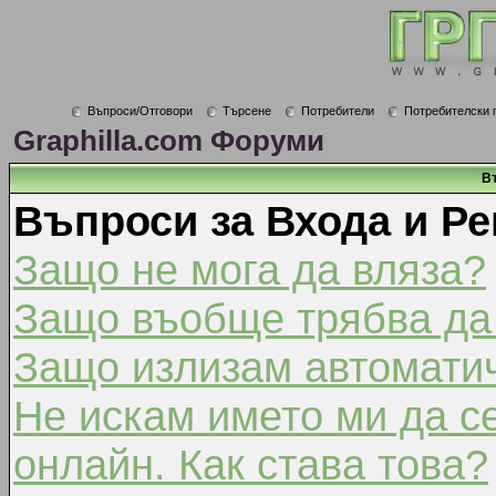
Въпроси/Отговори
Търсене
Потребители
Потребителски 
Graphilla.com Форуми
В
Въпроси за Входа и Ре
Защо не мога да вляза?
Защо въобще трябва да
Защо излизам автомати
Не искам името ми да с
онлайн. Как става това?