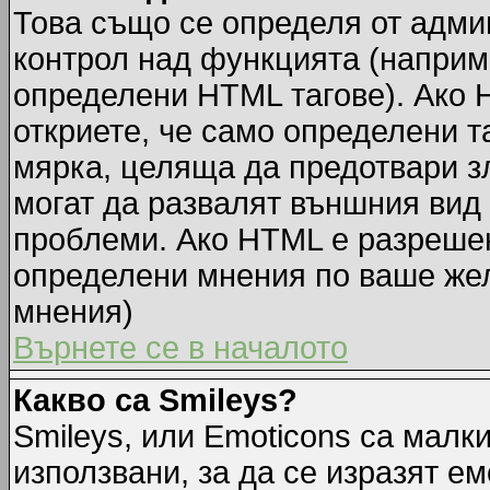
Това също се определя от адми
контрол над функцията (наприм
определени HTML тагове). Ако 
откриете, че само определени т
мярка, целяща да предотвари зл
могат да развалят външния вид
проблеми. Ако HTML е разрешен,
определени мнения по ваше жел
мнения)
Върнете се в началото
Какво са Smileys?
Smileys, или Emoticons са малк
използвани, за да се изразят ем