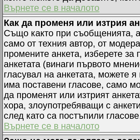
Върнете се в началото
Как да променя или изтрия а
Също както при съобщенията, а
само от техния автор, от модер
промените анкета, изберете за
анкетата (винаги първото мнени
гласувал на анкетата, можете я
има поставени гласове, само м
да променят или изтрият анкета
хора, злоупотребяващи с анкет
след като са постъпили гласове
Върнете се в началото