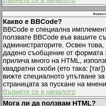
Формати
Какво е BBCode?
BBCode е специална имплемент
ползвате BBCode във вашите съ
администраторите. Освен това,
дадено съобщение от формата 
прилича много на HTML, използв
квадратни скоби (ето така: [таг]
вижте специалното упътване за
страницата за пускане на мнени
Върнете се в началото
Мога ли да ползвам HTML?