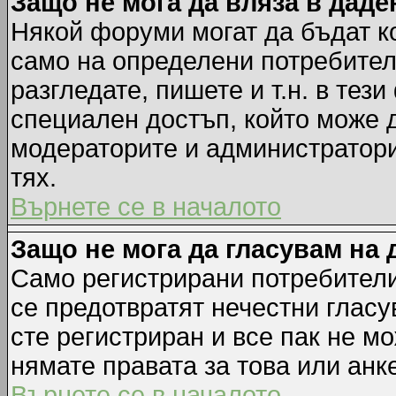
Защо не мога да вляза в дад
Някой форуми могат да бъдат к
само на определени потребители
разгледате, пишете и т.н. в тез
специален достъп, който може 
модераторите и администратори
тях.
Върнете се в началото
Защо не мога да гласувам на 
Само регистрирани потребители 
се предотвратят нечестни гласу
сте регистриран и все пак не м
нямате правата за това или анке
Върнете се в началото