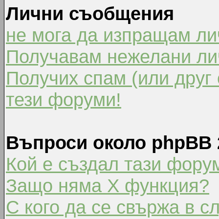
Лични съобщения
не мога да изпращам л
Получавам нежелани ли
Получих спам (или друг 
тези форуми!
Въпроси около phpBB 
Кой е създал тази фору
Защо няма X функция?
С кого да се свържа в с