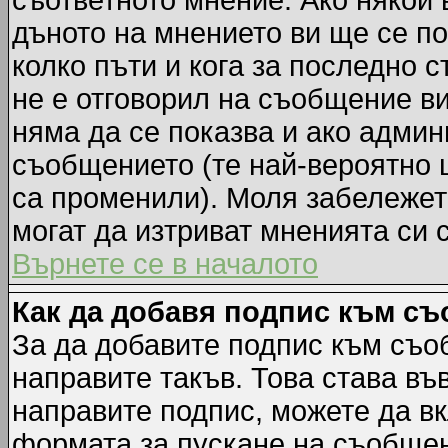
съответното мнение. Ако някой 
дъното на мнението ви ще се по
колко пъти и кога за последно 
не е отговорил на съобщение ви,
няма да се показва и ако адми
съобщението (те най-вероятно 
са променили). Моля забележет
могат да изтриват мненията си 
Върнете се в началото
Как да добавя подпис към с
За да добавите подпис към съо
направите такъв. Това става в
направите подпис, можете да в
формата за пускане на съобщен