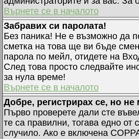
администраторите и за вас. За 
Върнете се в началото
Забравих си паролата!
Без паника! Не е възможно да п
сметка на това ще ви бъде смен
парола по мейл, отидете на Вхо
След това просто следвайте ин
за нула време!
Върнете се в началото
Добре, регистрирах се, но не 
Първо проверете дали сте въве
те са правилни, тогава едно от
случило. Ако е включена COPPA