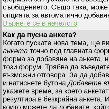
съобщението. Също така, може
опцията за автоматично добавя
Върнете се в началото
Как да пусна анкета?
Когато пускате нова тема, ще 
анкета
точно под главната фор
форма за добавяне на анкета, н
този форум. Трябва да въведете
възможни отговора. За да добав
и натиснете бутона
Добавете в
укажете време, за което анкетат
резултира в безкрайна анкета. 
които можете да добавите, койт