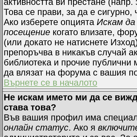
активността ви престане (напр.
Това се прави, за да е сигурно,
Ако изберете опцията
Искам да
посещение
когато влизате, фор
(или докато не натиснете Изход)
препоръчва в никакъв случай ак
библиотека и прочие публични м
да влязат на форума с вашия п
Върнете се в началото
Не искам името ми да се вижд
става това?
Във вашия профил има специал
онлайн статус
. Ако я
включит