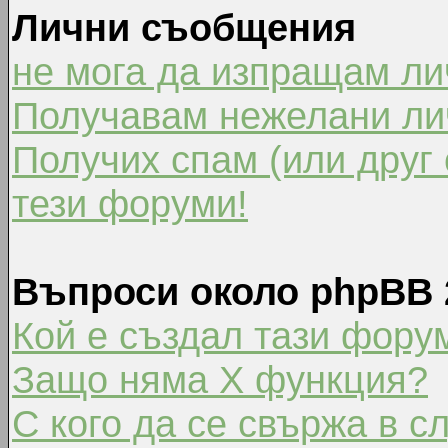
Лични съобщения
не мога да изпращам л
Получавам нежелани ли
Получих спам (или друг 
тези форуми!
Въпроси около phpBB 
Кой е създал тази фору
Защо няма X функция?
С кого да се свържа в с