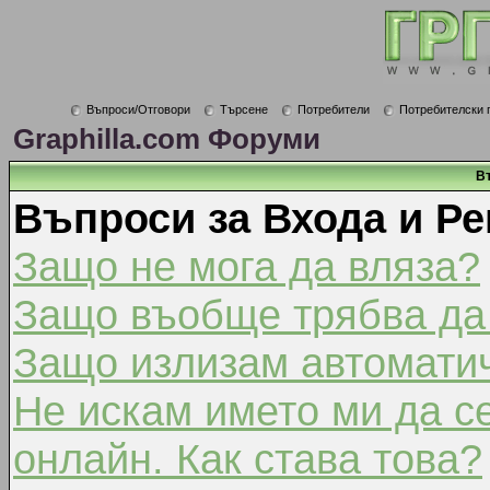
Въпроси/Отговори
Търсене
Потребители
Потребителски 
Graphilla.com Форуми
В
Въпроси за Входа и Ре
Защо не мога да вляза?
Защо въобще трябва да
Защо излизам автомати
Не искам името ми да с
онлайн. Как става това?