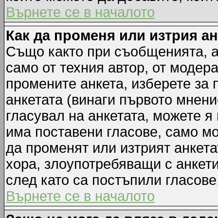
Върнете се в началото
Как да променя или изтрия а
Също както при съобщенията, а
само от техния автор, от модер
промените анкета, изберете за
анкетата (винаги първото мнени
гласувал на анкетата, можете я
има поставени гласове, само м
да променят или изтрият анкета
хора, злоупотребяващи с анкет
след като са постъпили гласове
Върнете се в началото