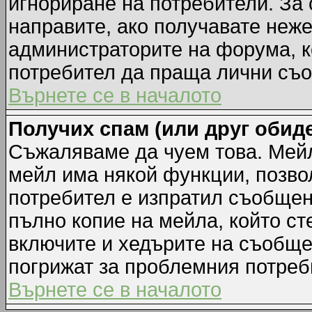
игнориране на потребители. За с
направите, ако получавате неж
администраторите на форума, к
потребител да праща лични съ
Върнете се в началото
Получих спам (или друг обиде
Съжаляваме да чуем това. Мейл
мейл има някой функции, позво
потребител е изпратил съобщен
пълно копие на мейла, който ст
включите и хедърите на съобще
погрижат за проблемния потреб
Върнете се в началото