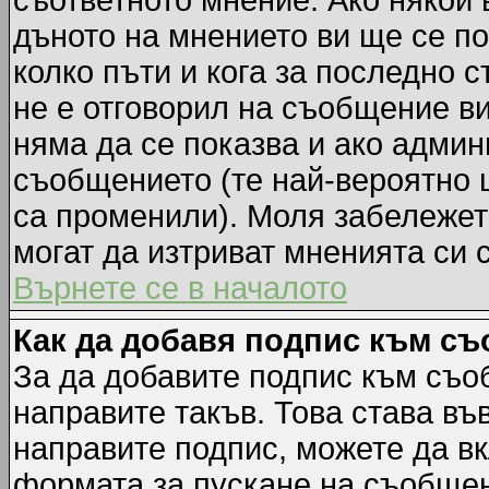
съответното мнение. Ако някой 
дъното на мнението ви ще се по
колко пъти и кога за последно 
не е отговорил на съобщение ви,
няма да се показва и ако адми
съобщението (те най-вероятно 
са променили). Моля забележет
могат да изтриват мненията си 
Върнете се в началото
Как да добавя подпис към с
За да добавите подпис към съо
направите такъв. Това става в
направите подпис, можете да в
формата за пускане на съобщен