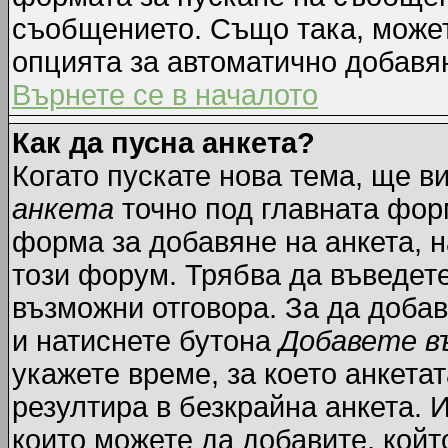
съобщението. Също така, може
опцията за автоматично добавя
Върнете се в началото
Как да пусна анкета?
Когато пускате нова тема, ще 
анкета
точно под главната фор
форма за добавяне на анкета, н
този форум. Трябва да въведете
възможни отговора. За да добав
и натиснете бутона
Добавете в
укажете време, за което анкетат
резултира в безкрайна анкета. 
които можете да добавите, койт