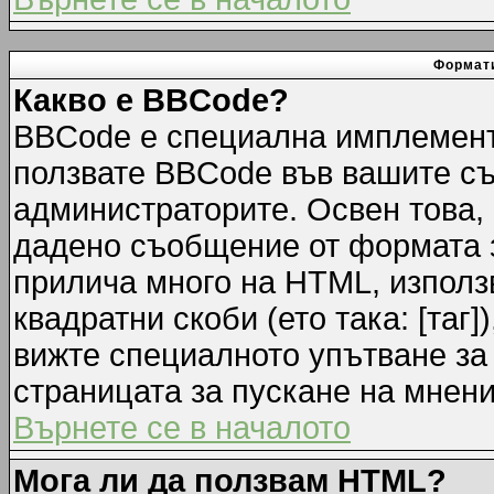
Формати
Какво е BBCode?
BBCode е специална имплемент
ползвате BBCode във вашите съ
администраторите. Освен това,
дадено съобщение от формата 
прилича много на HTML, използв
квадратни скоби (ето така: [таг]
вижте специалното упътване за
страницата за пускане на мнени
Върнете се в началото
Мога ли да ползвам HTML?