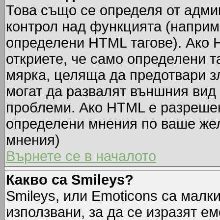
Това също се определя от адми
контрол над функцията (наприм
определени HTML тагове). Ако 
откриете, че само определени т
мярка, целяща да предотвари зл
могат да развалят външния вид
проблеми. Ако HTML е разрешен,
определени мнения по ваше жел
мнения)
Върнете се в началото
Какво са Smileys?
Smileys, или Emoticons са малк
използвани, за да се изразят ем