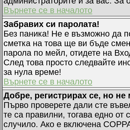
администраторите и за вас. За 
Върнете се в началото
Забравих си паролата!
Без паника! Не е възможно да п
сметка на това ще ви бъде смен
парола по мейл, отидете на Вхо
След това просто следвайте ин
за нула време!
Върнете се в началото
Добре, регистрирах се, но не 
Първо проверете дали сте въве
те са правилни, тогава едно от
случило. Ако е включена COPPA