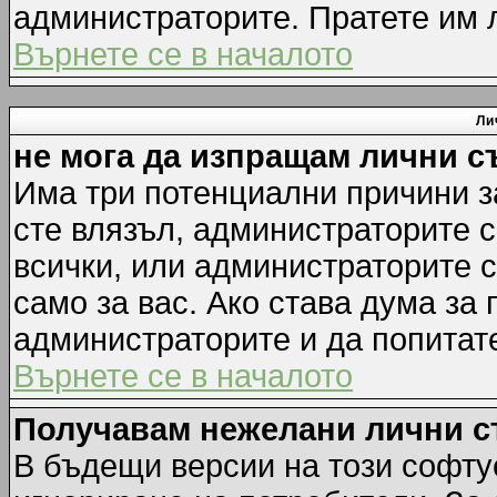
администраторите. Пратете им
Върнете се в началото
Ли
не мога да изпращам лични 
Има три потенциални причини за
сте влязъл, администраторите 
всички, или администраторите 
само за вас. Ако става дума за
администраторите и да попитате
Върнете се в началото
Получавам нежелани лични 
В бъдещи версии на този софту