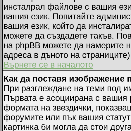
инсталрал файлове с вашия ези
вашия език. Попитайте админис
вашия език, който да инсталират
можете да създадете такъв. По
на phpBB можете да намерите н
адреса в дъното на страниците)
Върнете се в началото
Как да поставя изображение 
При разглеждане на теми под им
Първата е асоциирана с вашия р
формата на звездички, показва
форумите или пък вашия статут
картинка би могла да стои друга