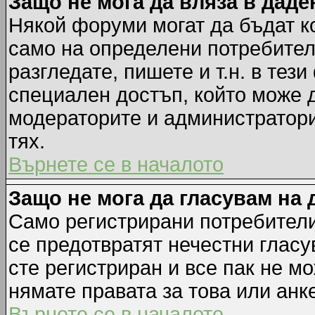
Защо не мога да вляза в дад
Някой форуми могат да бъдат к
само на определени потребители
разгледате, пишете и т.н. в тез
специален достъп, който може 
модераторите и администратори
тях.
Върнете се в началото
Защо не мога да гласувам на 
Само регистрирани потребители 
се предотвратят нечестни гласу
сте регистриран и все пак не м
нямате правата за това или анке
Върнете се в началото