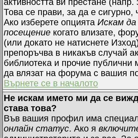
активността ви престане (напр.
Това се прави, за да е сигурно,
Ако изберете опцията
Искам да
посещение
когато влизате, фор
(или докато не натиснете Изход)
препоръчва в никакъв случай ак
библиотека и прочие публични м
да влязат на форума с вашия п
Върнете се в началото
Не искам името ми да се вижд
става това?
Във вашия профил има специал
онлайн статус
. Ако я
включит