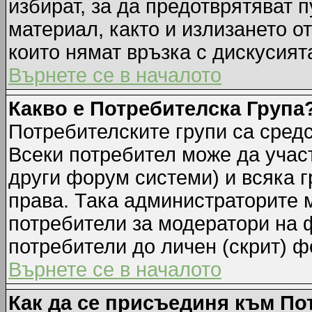
избират, за да предотврятяват 
материал, както и излизането о
които нямат връзка с дискусията
Върнете се в началото
Какво е Потребителска Група
Потребителските групи са средс
Всеки потребител може да участ
други форум системи) и всяка 
права. Така администраторите м
потребители за модератори на 
потребители до личен (скрит) фо
Върнете се в началото
Как да се присъединя към По