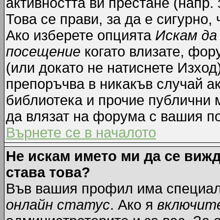
активността ви престане (напр.
Това се прави, за да е сигурно,
Ако изберете опцията
Искам да
посещение
когато влизате, фор
(или докато не натиснете Изход)
препоръчва в никакъв случай ак
библиотека и прочие публични м
да влязат на форума с вашия п
Върнете се в началото
Не искам името ми да се вижд
става това?
Във вашия профил има специал
онлайн статус
. Ако я
включит