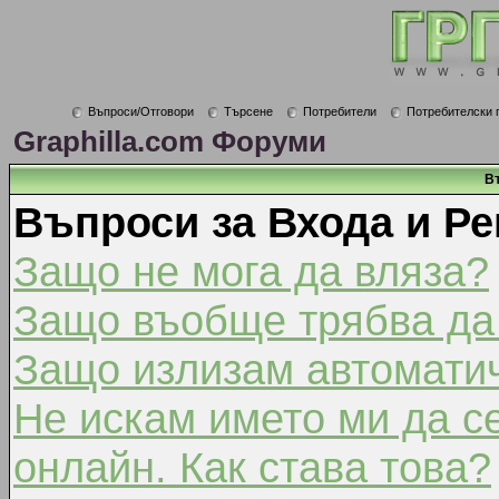
Въпроси/Отговори
Търсене
Потребители
Потребителски 
Graphilla.com Форуми
В
Въпроси за Входа и Ре
Защо не мога да вляза?
Защо въобще трябва да
Защо излизам автомати
Не искам името ми да с
онлайн. Как става това?