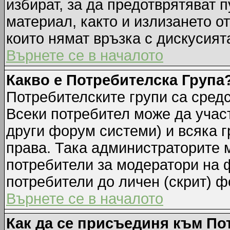
избират, за да предотврятяват 
материал, както и излизането о
които нямат връзка с дискусията
Върнете се в началото
Какво е Потребителска Група
Потребителските групи са средс
Всеки потребител може да участ
други форум системи) и всяка 
права. Така администраторите м
потребители за модератори на 
потребители до личен (скрит) фо
Върнете се в началото
Как да се присъединя към По