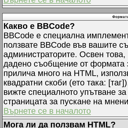
Формати
Какво е BBCode?
BBCode е специална имплемент
ползвате BBCode във вашите съ
администраторите. Освен това,
дадено съобщение от формата 
прилича много на HTML, използв
квадратни скоби (ето така: [таг]
вижте специалното упътване за
страницата за пускане на мнени
Върнете се в началото
Мога ли да ползвам HTML?