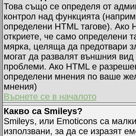
Това също се определя от адми
контрол над функцията (наприм
определени HTML тагове). Ако 
откриете, че само определени т
мярка, целяща да предотвари зл
могат да развалят външния вид
проблеми. Ако HTML е разрешен,
определени мнения по ваше жел
мнения)
Върнете се в началото
Какво са Smileys?
Smileys, или Emoticons са малк
използвани, за да се изразят ем