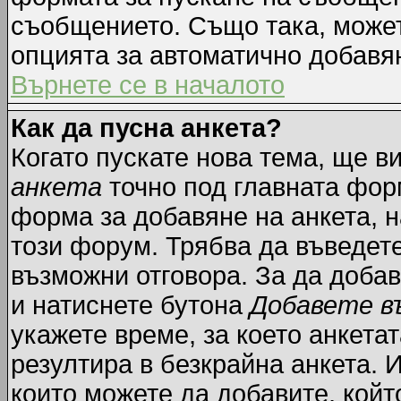
съобщението. Също така, може
опцията за автоматично добавя
Върнете се в началото
Как да пусна анкета?
Когато пускате нова тема, ще 
анкета
точно под главната фор
форма за добавяне на анкета, н
този форум. Трябва да въведете
възможни отговора. За да добав
и натиснете бутона
Добавете в
укажете време, за което анкетат
резултира в безкрайна анкета. 
които можете да добавите, койт