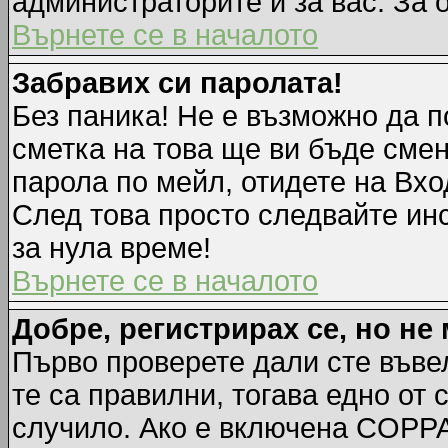
администраторите и за вас. За 
Върнете се в началото
Забравих си паролата!
Без паника! Не е възможно да п
сметка на това ще ви бъде смен
парола по мейл, отидете на Вхо
След това просто следвайте ин
за нула време!
Върнете се в началото
Добре, регистрирах се, но не 
Първо проверете дали сте въве
те са правилни, тогава едно от
случило. Ако е включена COPPA