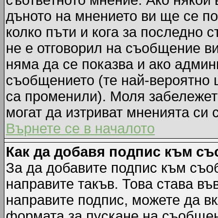
съответното мнение. Ако някой 
дъното на мнението ви ще се по
колко пъти и кога за последно 
не е отговорил на съобщение ви,
няма да се показва и ако адми
съобщението (те най-вероятно 
са променили). Моля забележет
могат да изтриват мненията си 
Върнете се в началото
Как да добавя подпис към с
За да добавите подпис към съо
направите такъв. Това става в
направите подпис, можете да в
формата за пускане на съобщен