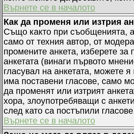
Върнете се в началото
Как да променя или изтрия а
Също както при съобщенията, а
само от техния автор, от модер
промените анкета, изберете за
анкетата (винаги първото мнени
гласувал на анкетата, можете я
има поставени гласове, само м
да променят или изтрият анкета
хора, злоупотребяващи с анкет
след като са постъпили гласове
Върнете се в началото