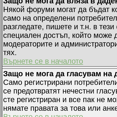
Защо не мога да вляза в дад
Някой форуми могат да бъдат к
само на определени потребители
разгледате, пишете и т.н. в тез
специален достъп, който може 
модераторите и администратори
тях.
Върнете се в началото
Защо не мога да гласувам на 
Само регистрирани потребители 
се предотвратят нечестни гласу
сте регистриран и все пак не м
нямате правата за това или анке
Върнете се в началото