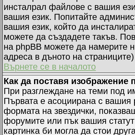
инсталрал файлове с вашия ези
вашия език. Попитайте админис
вашия език, който да инсталират
можете да създадете такъв. По
на phpBB можете да намерите н
адреса в дъното на страниците)
Върнете се в началото
Как да поставя изображение 
При разглеждане на теми под им
Първата е асоциирана с вашия р
формата на звездички, показва
форумите или пък вашия статут
картинка би могла да стои друга