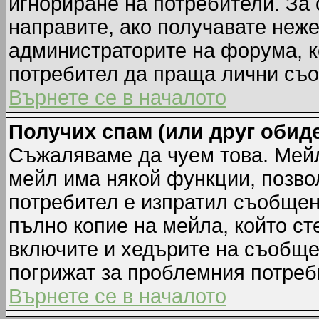
игнориране на потребители. За с
направите, ако получавате неж
администраторите на форума, к
потребител да праща лични съ
Върнете се в началото
Получих спам (или друг обиде
Съжаляваме да чуем това. Мейл
мейл има някой функции, позво
потребител е изпратил съобщен
пълно копие на мейла, който ст
включите и хедърите на съобще
погрижат за проблемния потреб
Върнете се в началото