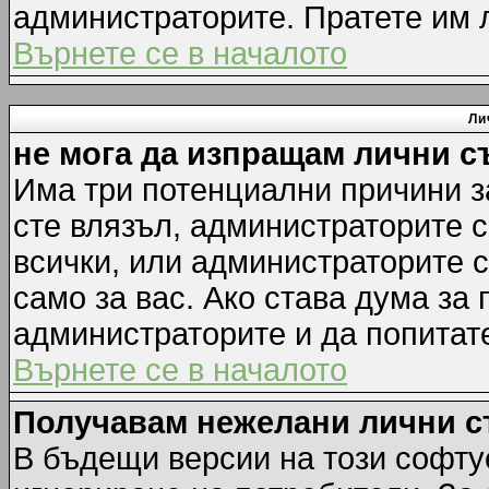
администраторите. Пратете им
Върнете се в началото
Ли
не мога да изпращам лични 
Има три потенциални причини за
сте влязъл, администраторите 
всички, или администраторите 
само за вас. Ако става дума за
администраторите и да попитате
Върнете се в началото
Получавам нежелани лични 
В бъдещи версии на този софту