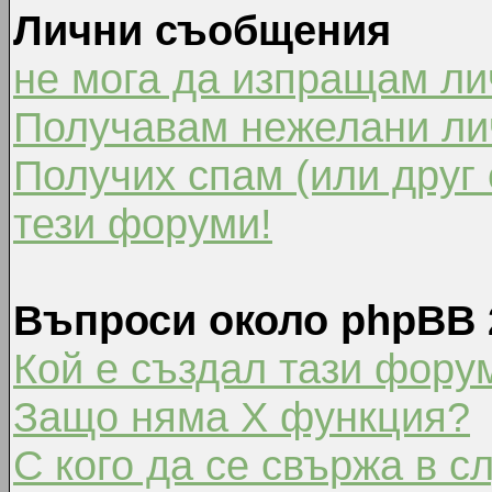
Лични съобщения
не мога да изпращам л
Получавам нежелани ли
Получих спам (или друг 
тези форуми!
Въпроси около phpBB 
Кой е създал тази фору
Защо няма X функция?
С кого да се свържа в с