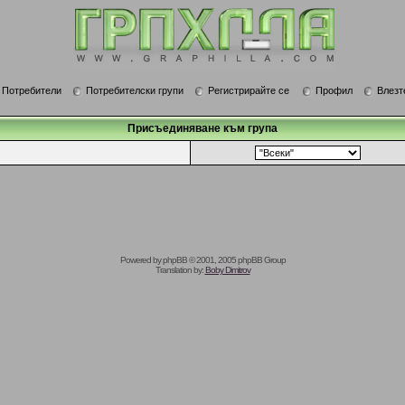
Потребители
Потребителски групи
Регистрирайте се
Профил
Влезт
Присъединяване към група
Powered by
phpBB
© 2001, 2005 phpBB Group
Translation by:
Boby Dimitrov