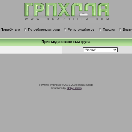
Потребители
Потребителски групи
Регистрирайте се
Профил
Влезт
Присъединяване към група
Powered by
phpBB
© 2001, 2005 phpBB Group
Translation by:
Boby Dimitrov