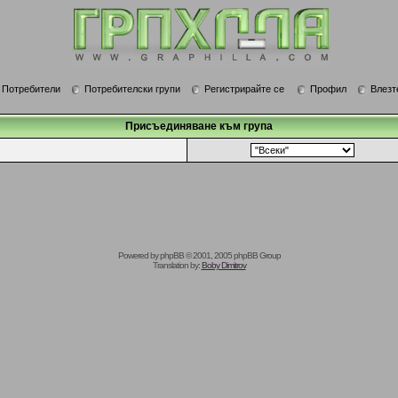
Потребители
Потребителски групи
Регистрирайте се
Профил
Влезт
Присъединяване към група
Powered by
phpBB
© 2001, 2005 phpBB Group
Translation by:
Boby Dimitrov