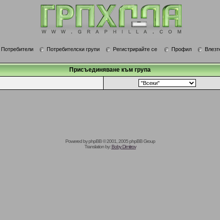
Потребители
Потребителски групи
Регистрирайте се
Профил
Влезт
Присъединяване към група
Powered by
phpBB
© 2001, 2005 phpBB Group
Translation by:
Boby Dimitrov