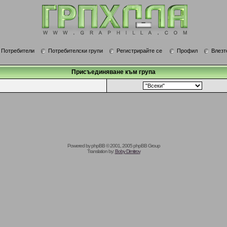
Потребители
Потребителски групи
Регистрирайте се
Профил
Влезт
Присъединяване към група
Powered by
phpBB
© 2001, 2005 phpBB Group
Translation by:
Boby Dimitrov