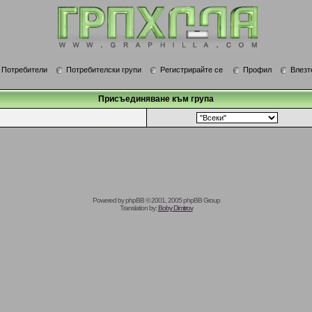
Потребители
Потребителски групи
Регистрирайте се
Профил
Влезт
Присъединяване към група
Powered by
phpBB
© 2001, 2005 phpBB Group
Translation by:
Boby Dimitrov