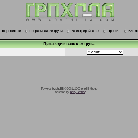
Потребители
Потребителски групи
Регистрирайте се
Профил
Влезт
Присъединяване към група
Powered by
phpBB
© 2001, 2005 phpBB Group
Translation by:
Boby Dimitrov