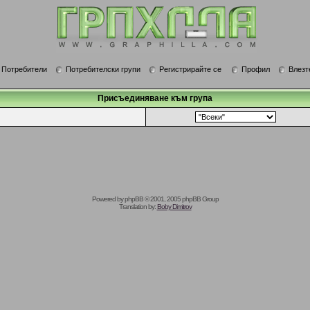
Потребители
Потребителски групи
Регистрирайте се
Профил
Влезт
Присъединяване към група
Powered by
phpBB
© 2001, 2005 phpBB Group
Translation by:
Boby Dimitrov