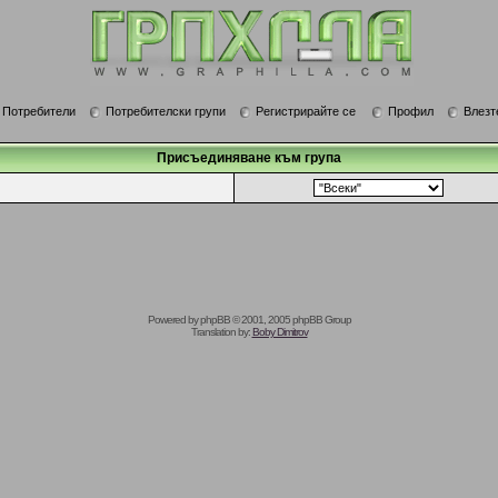
Потребители
Потребителски групи
Регистрирайте се
Профил
Влезт
Присъединяване към група
Powered by
phpBB
© 2001, 2005 phpBB Group
Translation by:
Boby Dimitrov