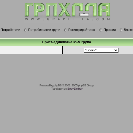
Потребители
Потребителски групи
Регистрирайте се
Профил
Влезт
Присъединяване към група
Powered by
phpBB
© 2001, 2005 phpBB Group
Translation by:
Boby Dimitrov