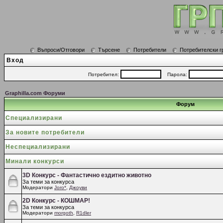
Въпроси/Отговори
Търсене
Потребители
Потребителски г
Вход
Потребител:
Парола:
Graphilla.com Форуми
Форум
Специализирани
За новите потребители
Неспециализирани
Минали конкурси
3D Конкурс - Фантастично ездитно животно
За теми за конкурса
Модератори
Joro*
,
Джоуви
2D Конкурс - КОШМАР!
За теми за конкурса
Модератори
morgoth
,
R1dler