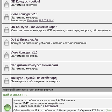
3D Конкурс - робот!
За теми за конкурса
Лого Конкурс v2.0
За теми по конкурса
Модератори
Гавански
,
P E T R O V
3D Конкурс - космически кораб
Само за теми за конкурса - WIP картинки, коментари, въпроси, обсъждания и т
Уеб & Лого дизайн
Конкурс за дизайн на уеб сайт и лого на хостинг компания!
Лого Конкурс v1.0
За теми по конкурса
Уеб дизайн конкурс: личен сайт
За теми по конкурса
Конкурс - дизайн на скейтборд
За въпроси и обсъждания за конкурса
Маркирай като прочетени всички форуми
Кой е онлайн?
Нашите потребители са написали
294700
мнения
Имаме
15411
регистрирани потребители
Най-новият потребител е
LavondaM
Общо онлайн са
279
потребители: 0 Регистрирани, 0 Скрити и 279 Гости [
Мод