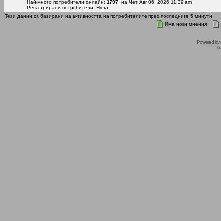
Най-много потребители онлайн:
1797
, на Чет Авг 06, 2026 11:39 am
Регистрирани потребители: Нула
Тези данни са базирани на активността на потребителите през последните 5 минути
Има нови мнения
Powered by
Tr