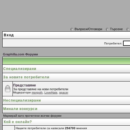
Въпроси/Отговори
Търсене
Вход
Потребител:
Graphilla.com Форуми
Специализирани
За новите потребители
Представяне
За представяне на нови потребители
Модератори
morgoth
,
LoveHate
,
spacer
Неспециализирани
Минали конкурси
Маркирай като прочетени всички форуми
Кой е онлайн?
Нашите потребители са написали
294700
мнения