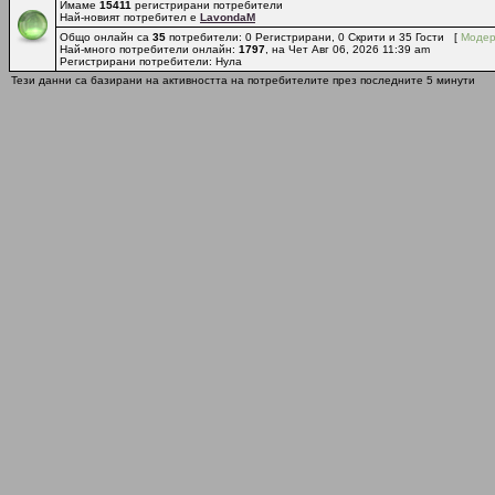
Имаме
15411
регистрирани потребители
Най-новият потребител е
LavondaM
Общо онлайн са
35
потребители: 0 Регистрирани, 0 Скрити и 35 Гости [
Модер
Най-много потребители онлайн:
1797
, на Чет Авг 06, 2026 11:39 am
Регистрирани потребители: Нула
Тези данни са базирани на активността на потребителите през последните 5 минути