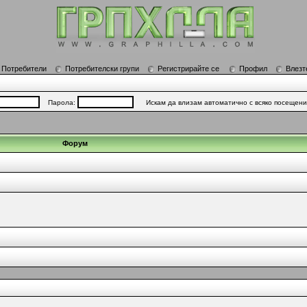
Потребители
Потребителски групи
Регистрирайте се
Профил
Влезт
Парола:
Искам да влизам автоматично с всяко посещен
Форум