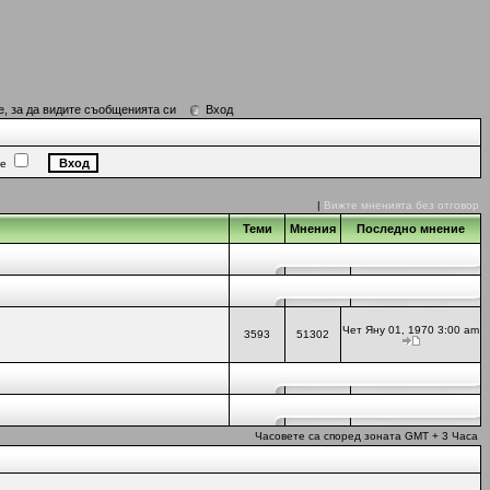
е, за да видите съобщенията си
Вход
ие
|
Вижте мненията без отговор
Теми
Мнения
Последно мнение
Чет Яну 01, 1970 3:00 am
3593
51302
Часовете са според зоната GMT + 3 Часа