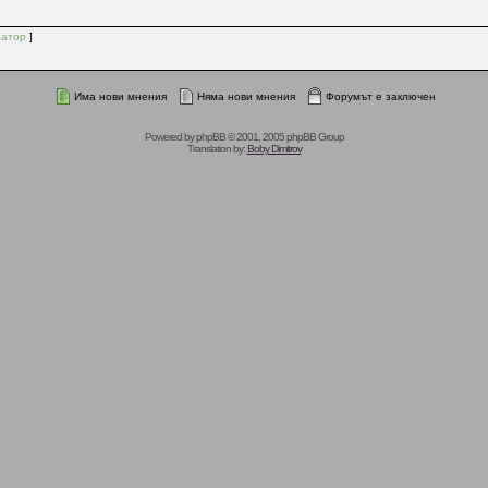
атор
]
Има нови мнения
Няма нови мнения
Форумът е заключен
Powered by
phpBB
© 2001, 2005 phpBB Group
Translation by:
Boby Dimitrov